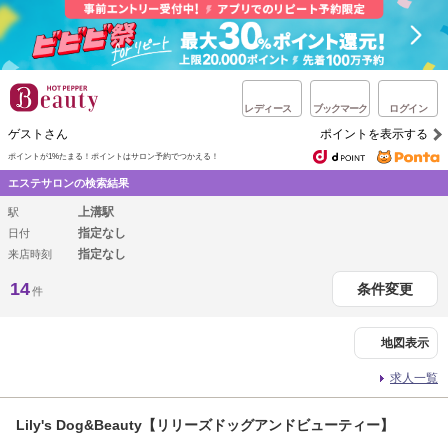
レディース
ブックマーク
ログイン
ゲストさん
ポイントを表示する
ポイントが1%たまる！
ポイントはサロン予約でつかえる！
エステサロンの検索結果
上溝駅
駅
指定なし
日付
指定なし
来店時刻
14
条件変更
件
地図表示
求人一覧
Lily's Dog&Beauty【リリーズドッグアンドビューティー】