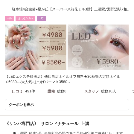
駐車場4台完備★星が丘【スーパーOK前花ミキ3階】上溝駅/淵野辺駅/相
模原駅より
ﾈｲﾙ
まつげ･ﾒｲｸ
ｴｽﾃ
【LEDエクステ取扱店】他店自店ネイルオフ無料★30種類の定額ネイル
￥5980～/大人気♪まつげパーマ￥3580～
口コミ
491件
設備
総数8
スタッフ
総数10人
クーポンを表示
《リンパ専門店》 サロンドナチュール 上溝
JR上溝駅 徒歩5分 ※住所非公開の為ご予約確定後ご連絡いたします