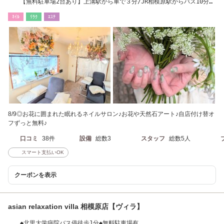
【無料駐車場2台あり】上溝駅から車で３分/JR相模原駅からバス10分
「星が丘住宅前」
ﾈｲﾙ
ﾘﾗｸ
ｴｽﾃ
8/9◎お花に囲まれた眠れるネイルサロン♪お花や天然石アート♪自店付け替オ
フずっと無料♪
口コミ
38件
設備
総数3
スタッフ
総数5人
スマート支払いOK
クーポンを表示
asian relaxation villa 相模原店【ヴィラ】
◆北里大学病院バス停徒歩1分◆無料駐車場有