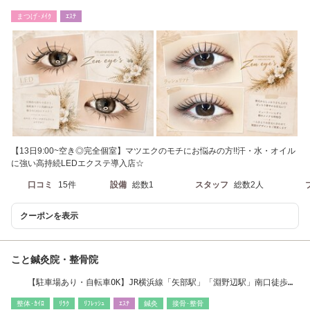
無くご案内♪】
まつげ･ﾒｲｸ
ｴｽﾃ
【13日9:00~空き◎完全個室】マツエクのモチにお悩みの方!!汗・水・オイル
に強い高持続LEDエクステ導入店☆
口コミ
15件
設備
総数1
スタッフ
総数2人
クーポンを表示
こと鍼灸院・整骨院
【駐車場あり・自転車OK】JR横浜線「矢部駅」「淵野辺駅」南口徒歩約
15～20分
整体･ｶｲﾛ
ﾘﾗｸ
ﾘﾌﾚｯｼｭ
ｴｽﾃ
鍼灸
接骨･整骨