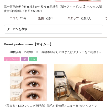
完全個室/無料P有★根本から整う★新感覚【脳ケアヘッドスパ】ホルモン.脳
疲労.自律神経《初回￥5,990》
口コミ
20件
設備
総数1
スタッフ
総数1人
クーポンを表示
Beautysalon mym【マイムー】
JR横浜線・相模線・京王線橋本駅からバスまたはタクシーをご利用下さ
い
まつげ･ﾒｲｸ
ｴｽﾃ
ﾘﾗｸ
《美容室・LEDマツエク専門店》脱毛や肌管理メニュー有り#メソスキン