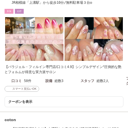
JR相模線「上溝駅」から徒歩10分/無料駐車場３台◎
ﾈｲﾙ
ｴｽﾃ
【パラジェル・フィルイン専門店/口コミ4.9】シンプルデザイン*圧倒的な艶
とフォルムが得意な実力派サロン
口コミ
58件
設備
総数3
スタッフ
総数2人
スマート支払いOK
クーポンを表示
coton