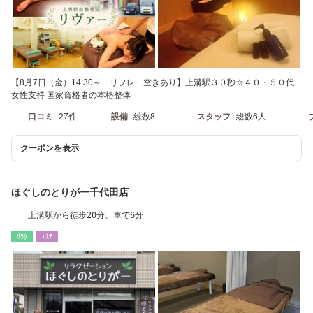
【8月7日（金）14:30～ リフレ 空きあり】上溝駅３０秒☆４０・５０代
女性支持 国家資格者の本格整体
口コミ
27件
設備
総数8
スタッフ
総数6人
クーポンを表示
ほぐしのとりがー千代田店
上溝駅から徒歩20分、車で6分
ﾘﾗｸ
ｴｽﾃ