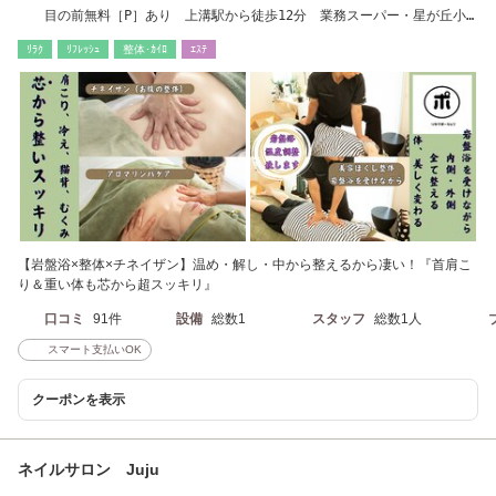
目の前無料［P］あり 上溝駅から徒歩12分 業務スーパー・星が丘小
学校より徒歩2分
ﾘﾗｸ
ﾘﾌﾚｯｼｭ
整体･ｶｲﾛ
ｴｽﾃ
【岩盤浴×整体×チネイザン】温め・解し・中から整えるから凄い！『首肩こ
り＆重い体も芯から超スッキリ』
口コミ
91件
設備
総数1
スタッフ
総数1人
スマート支払いOK
クーポンを表示
ネイルサロン Juju