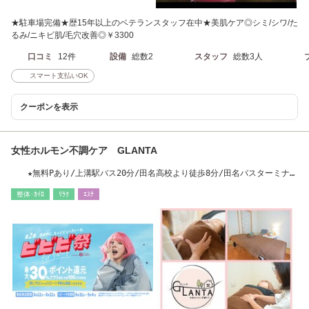
★駐車場完備★歴15年以上のベテランスタッフ在中★美肌ケア◎シミ/シワ/た
るみ/ニキビ肌/毛穴改善◎￥3300
口コミ
12件
設備
総数2
スタッフ
総数3人
スマート支払いOK
クーポンを表示
女性ホルモン不調ケア GLANTA
★無料Pあり/上溝駅バス20分/田名高校より徒歩8分/田名バスターミナル
から徒歩15分
整体･ｶｲﾛ
ﾘﾗｸ
ｴｽﾃ