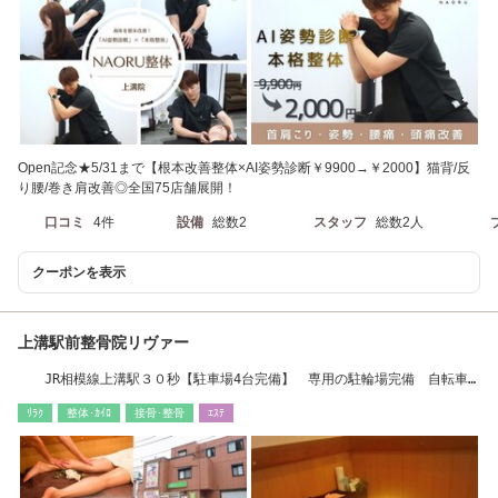
Open記念★5/31まで【根本改善整体×AI姿勢診断￥9900→￥2000】猫背/反
り腰/巻き肩改善◎全国75店舗展開！
口コミ
4件
設備
総数2
スタッフ
総数2人
クーポンを表示
上溝駅前整骨院リヴァー
JR相模線上溝駅３０秒【駐車場4台完備】 専用の駐輪場完備 自転車
OK
ﾘﾗｸ
整体･ｶｲﾛ
接骨･整骨
ｴｽﾃ