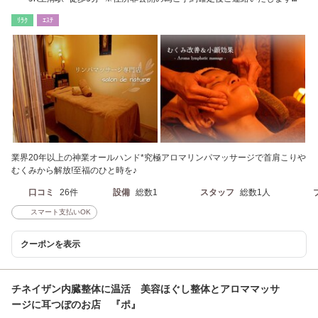
【橋本/相模原】
ﾘﾗｸ
ｴｽﾃ
業界20年以上の神業オールハンド*究極アロマリンパマッサージで首肩こりや
むくみから解放!至福のひと時を♪
口コミ
26件
設備
総数1
スタッフ
総数1人
スマート支払いOK
クーポンを表示
チネイザン内臓整体に温活 美容ほぐし整体とアロママッサ
ージに耳つぼのお店 『ポ』