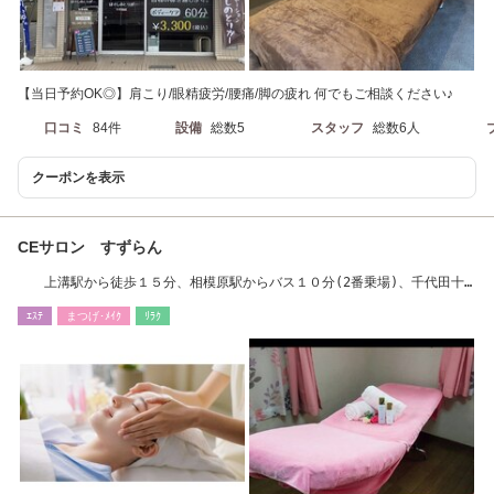
【当日予約OK◎】肩こり/眼精疲労/腰痛/脚の疲れ 何でもご相談ください♪
口コミ
84件
設備
総数5
スタッフ
総数6人
クーポンを表示
CEサロン すずらん
上溝駅から徒歩１５分、相模原駅からバス１０分(2番乗場)、千代田十
字路徒歩３分
ｴｽﾃ
まつげ･ﾒｲｸ
ﾘﾗｸ