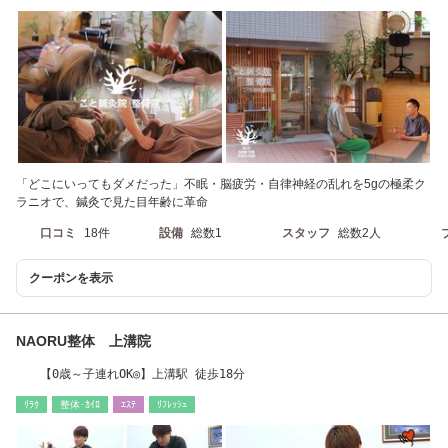
「どこにいってもダメだった」不眠・脳疲労・自律神経の乱れを5gの極柔ク
ラニオで、鍼灸で見た目年齢に革命
口コミ
18件
設備
総数1
スタッフ
総数2人
クーポンを表示
NAORU整体 上溝院
【0歳～子連れOK◎】上溝駅 徒歩18分
ﾘﾗｸ
整体･ｶｲﾛ
ｴｽﾃ
ﾘﾌﾚｯｼｭ