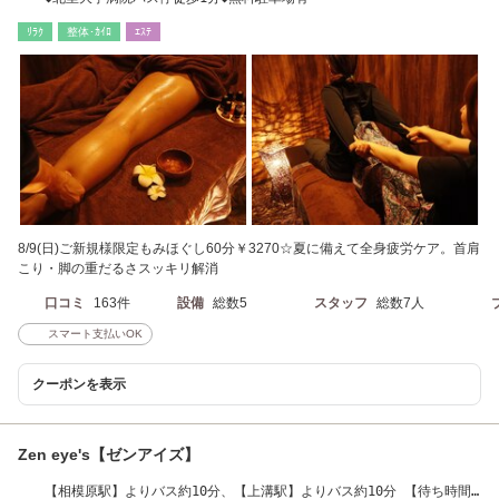
ﾘﾗｸ
整体･ｶｲﾛ
ｴｽﾃ
8/9(日)ご新規様限定もみほぐし60分￥3270☆夏に備えて全身疲労ケア。首肩
こり・脚の重だるさスッキリ解消
口コミ
163件
設備
総数5
スタッフ
総数7人
スマート支払いOK
クーポンを表示
Zen eye's【ゼンアイズ】
【相模原駅】よりバス約10分、【上溝駅】よりバス約10分 【待ち時間