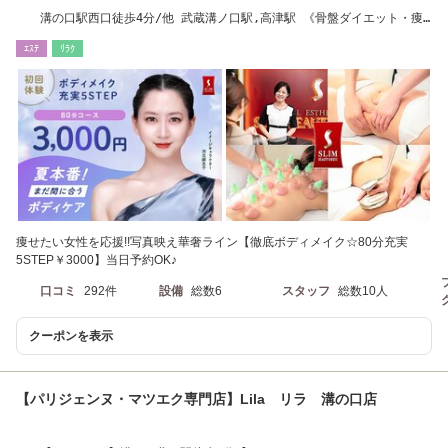
溝の口駅西口徒歩4分/他 武蔵溝ノ口駅,高津駅 《骨盤ダイエット・痩
身》
ｴｽﾃ
ﾘﾗｸ
痩せたい女性を応援!!写真映え華奢ライン【徹底ボディメイク☆80分充実
5STEP￥3000】当日予約OK♪
口コミ
292件
設備
総数6
スタッフ
総数10人
クーポンを表示
【パリジェンヌ・マツエク専門店】Lila リラ 溝の口店