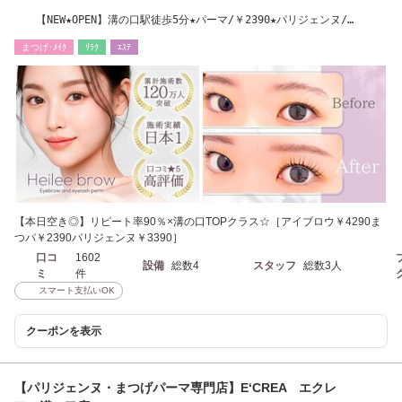
【NEW★OPEN】溝の口駅徒歩5分★パーマ/￥2390★パリジェンヌ/
￥3390★アイブロウ/￥4290
まつげ･ﾒｲｸ
ﾘﾗｸ
ｴｽﾃ
【本日空き◎】リピート率90％×溝の口TOPクラス☆［アイブロウ￥4290ま
つパ￥2390パリジェンヌ￥3390］
口コ
1602
設備
総数4
スタッフ
総数3人
ミ
件
スマート支払いOK
クーポンを表示
【パリジェンヌ・まつげパーマ専門店】E‘CREA エクレ