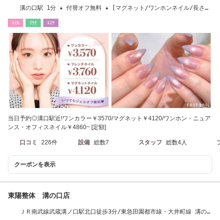
溝の口駅 1分 ★ 付替オフ無料 ★ [マグネット/ワンホンネイル/長さだ
し/フィルイン]
ﾈｲﾙ
ﾘﾗｸ
ｴｽﾃ
当日予約◎溝口駅近!ワンカラー￥3570/マグネット￥4120/ワンホン・ニュア
ンス・オフィスネイル￥4860~ [定額]
口コミ
226件
設備
総数7
スタッフ
総数4人
クーポンを表示
東陽整体 溝の口店
ＪＲ南武線武蔵溝ノ口駅北口徒歩3分/東急田園都市線・大井町線 溝の