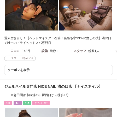
週末空き有り！【ヘッドマイスター在籍！寝落ち率99％の癒しの技】溝の口
で唯一のドライヘッドスパ専門店
口コミ
148件
設備
総数1
スタッフ
総数1人
スマート支払いOK
クーポンを表示
ジェルネイル専門店 NICE NAIL 溝の口店 【ナイスネイル】
東急田園都市線溝の口駅西口から徒歩1分
ﾈｲﾙ
ｴｽﾃ
ﾘﾗｸ
まつげ･ﾒｲｸ