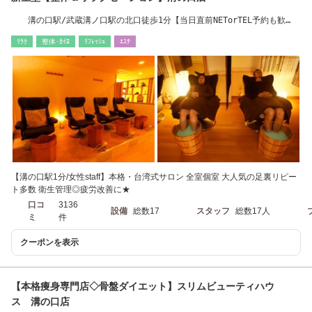
溝の口駅/武蔵溝ノ口駅の北口徒歩1分【当日直前NETorTEL予約も歓
迎】TEL 044-387-0458
ﾘﾗｸ
整体･ｶｲﾛ
ﾘﾌﾚｯｼｭ
ｴｽﾃ
【溝の口駅1分/女性staff】本格・台湾式サロン 全室個室 大人気の足裏リピー
ト多数 衛生管理◎疲労改善に★
口コ
3136
設備
総数17
スタッフ
総数17人
ミ
件
クーポンを表示
【本格痩身専門店◇骨盤ダイエット】スリムビューティハウ
ス 溝の口店