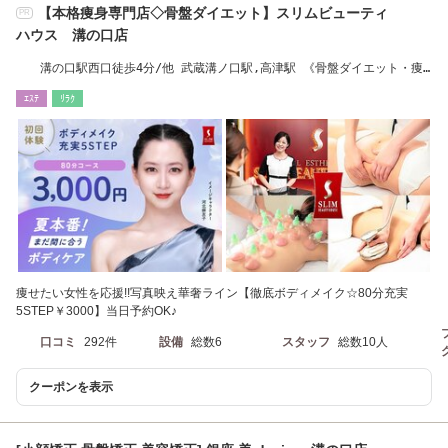
【本格痩身専門店◇骨盤ダイエット】スリムビューティ
PR
ハウス 溝の口店
溝の口駅西口徒歩4分/他 武蔵溝ノ口駅,高津駅 《骨盤ダイエット・痩
身》
ｴｽﾃ
ﾘﾗｸ
痩せたい女性を応援!!写真映え華奢ライン【徹底ボディメイク☆80分充実
5STEP￥3000】当日予約OK♪
口コミ
292件
設備
総数6
スタッフ
総数10人
クーポンを表示