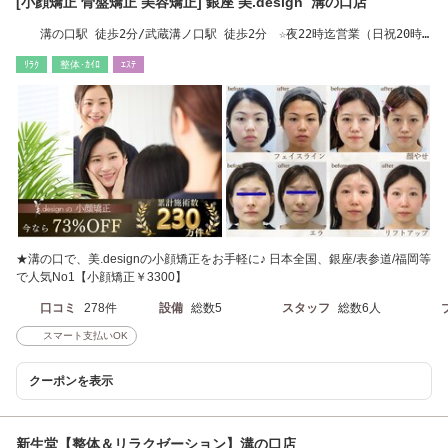
[小顔矯正 骨盤矯正 美容矯正] 銀座 美.design 溝の口店
溝の口駅 徒歩2分/武蔵溝ノ口駅 徒歩2分 ☆夜22時迄営業（日祝20時
迄）【小顔矯正】
ﾘﾗｸ
整体･ｶｲﾛ
ｴｽﾃ
★溝の口で、美.designの小顔矯正をお手軽に♪ 日本全国、銀座/表参道/福岡等
で人気No1【小顔矯正￥3300】
口コミ
278件
設備
総数5
スタッフ
総数6人
スマート支払いOK
クーポンを表示
新生堂【整体＆リラクゼーション】溝の口店