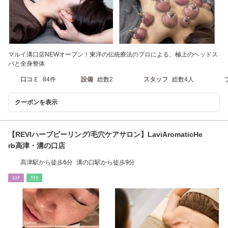
マルイ溝口店NEWオープン！東洋の伝統療法のプロによる、極上のヘッドス
パと全身整体
口コミ
84件
設備
総数2
スタッフ
総数4人
クーポンを表示
【REVIハーブピーリング/毛穴ケアサロン】LaviAromaticHe
rb高津・溝の口店
高津駅から徒歩6分 溝の口駅から徒歩9分
ｴｽﾃ
ﾘﾗｸ