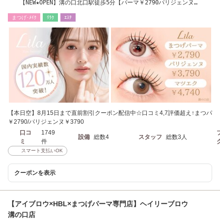
【NEW★OPEN】溝の口北口駅徒歩5分【パーマ￥2790パリジェンヌ
￥3790】LED導入店
まつげ･ﾒｲｸ
ﾘﾗｸ
ｴｽﾃ
【本日空】8月15日まで直前割引クーポン配信中☆口コミ4,7評価超え↑まつパ
￥2790/パリジェンヌ￥3790
口コ
1749
設備
総数4
スタッフ
総数3人
ミ
件
スマート支払いOK
クーポンを表示
【アイブロウ×HBL×まつげパーマ専門店】ヘイリーブロウ
溝の口店