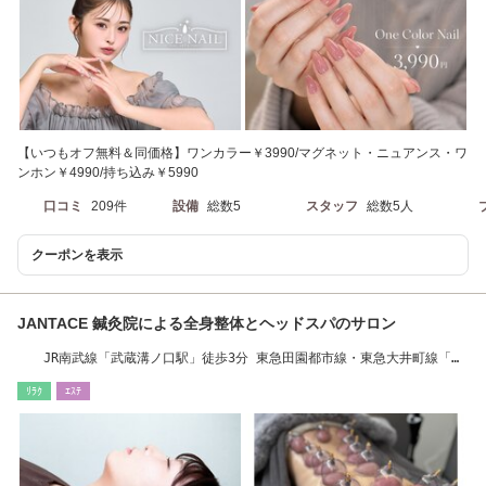
【いつもオフ無料＆同価格】ワンカラー￥3990/マグネット・ニュアンス・ワ
ンホン￥4990/持ち込み￥5990
口コミ
209件
設備
総数5
スタッフ
総数5人
クーポンを表示
JANTACE 鍼灸院による全身整体とヘッドスパのサロン
JR南武線「武蔵溝ノ口駅」徒歩3分 東急田園都市線・東急大井町線「溝
の口駅」徒歩4分
ﾘﾗｸ
ｴｽﾃ