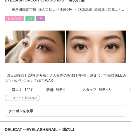
東急田園都市線 溝の口駅より徒歩6分 ・JR南武線 武蔵溝ノ口駅より徒
歩5分
まつげ･ﾒｲｸ
ﾘﾗｸ
ｴｽﾃ
【9日以降◎】20時迄★働く大人女性の垢抜け眉×抜け感まつげ◎高技術LED/
マツパ/パリジェンヌ/眉毛WAX
口コミ
122件
設備
総数4
スタッフ
総数4人
スマート支払いOK
クーポンを表示
DELICAT～EYELASH&NAIL～溝の口