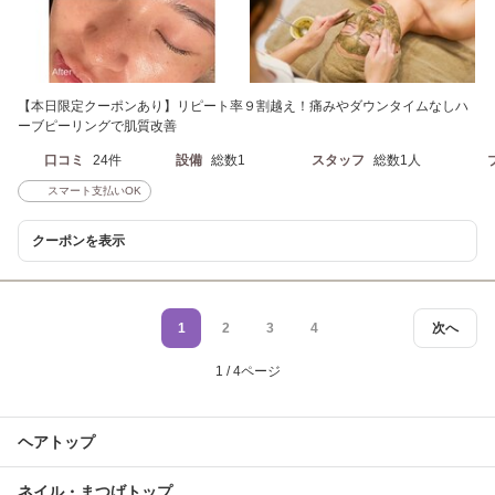
【本日限定クーポンあり】リピート率９割越え！痛みやダウンタイムなしハ
ーブピーリングで肌質改善
口コミ
24件
設備
総数1
スタッフ
総数1人
スマート支払いOK
クーポンを表示
1
2
3
4
次へ
1 / 4ページ
ヘアトップ
ネイル・まつげトップ