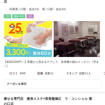
店
武蔵溝ノ口駅：徒歩1分、溝ノ口駅：徒歩3分
ﾘﾗｸ
整体･ｶｲﾛ
ｴｽﾃ
【初回3300円～】骨盤から歪みをケアして、首肩腰の疲れスッキリ♪《空き
〇》
口コミ
48件
設備
総数11
スタッフ
総数11人
クーポンを表示
痩せる専門店 痩身エステ×美骨盤矯正 ラ・コンシェル 溝
の口店