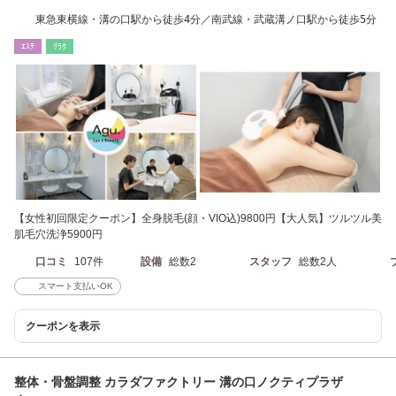
東急東横線・溝の口駅から徒歩4分／南武線・武蔵溝ノ口駅から徒歩5分
ｴｽﾃ
ﾘﾗｸ
【女性初回限定クーポン】全身脱毛(顔・VIO込)9800円【大人気】ツルツル美
肌毛穴洗浄5900円
口コミ
107件
設備
総数2
スタッフ
総数2人
スマート支払いOK
クーポンを表示
整体・骨盤調整 カラダファクトリー 溝の口ノクティプラザ