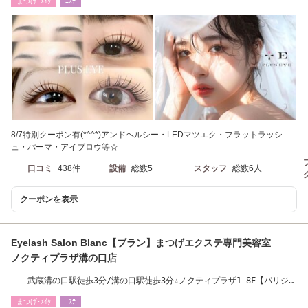
まつげ･ﾒｲｸ
ｴｽﾃ
8/7特別クーポン有(*^^*)アンドヘルシー・LEDマツエク・フラットラッシ
ュ・パーマ・アイブロウ等☆
口コミ
438件
設備
総数5
スタッフ
総数6人
クーポンを表示
Eyelash Salon Blanc【ブラン】まつげエクステ専門美容室
ノクティプラザ溝の口店
武蔵溝の口駅徒歩3分/溝の口駅徒歩3分☆ノクティプラザ1-8F【パリジェ
ンヌ/眉毛】
まつげ･ﾒｲｸ
ｴｽﾃ