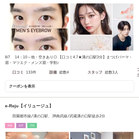
8/7 14：10～他・空きあり◎ 【口コミ4.7★溝の口駅3分】まつげパーマ・
眉・マツエク・メンズ眉・学割♪
口コミ
133件
設備
総数4
スタッフ
総数3人
クーポンを表示
e-Reju【イリュージュ】
田園都市線/溝の口駅、JR南武線/武蔵溝の口駅徒歩2分
ﾈｲﾙ
ｴｽﾃ
ﾘﾗｸ