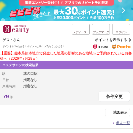
レディース
ブックマーク
ログイン
ゲストさん
ポイントを表示する
ポイントが1%たまる！
ポイントはサロン予約でつかえる！
【重要】熊本県熊本地方で発生した地震の影響のある地域へご予約されているお客
様へ（2026年7月28日）
エステサロンの検索結果
溝の口駅
駅
指定なし
日付
指定なし
来店時刻
79
条件変更
件
地図表示
求人一覧