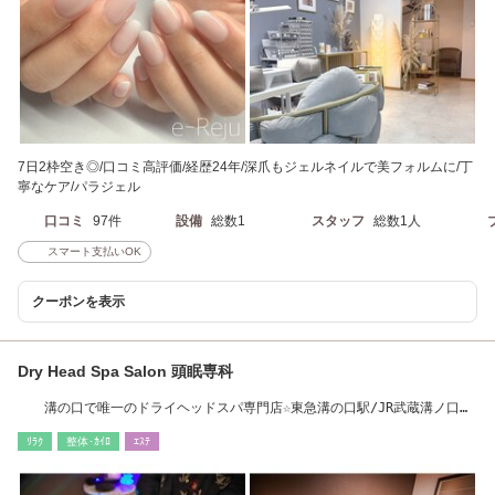
7日2枠空き◎/口コミ高評価/経歴24年/深爪もジェルネイルで美フォルムに/丁
寧なケア/パラジェル
口コミ
97件
設備
総数1
スタッフ
総数1人
スマート支払いOK
クーポンを表示
Dry Head Spa Salon 頭眠専科
溝の口で唯一のドライヘッドスパ専門店☆東急溝の口駅/JR武蔵溝ノ口駅
北口より徒歩5分
ﾘﾗｸ
整体･ｶｲﾛ
ｴｽﾃ