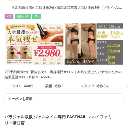
田園都市線溝の口駅徒歩2分/南武線武蔵溝ノ口駅徒歩3分［ブライダル
エステ/痩身］
ｴｽﾃ
整体･ｶｲﾛ
ﾘﾗｸ
7日予約可溝の口駅徒歩3分｜痩身専門サロン｜本気で痩せたい女性のための
結果重視サロン月額￥14560～
口コミ
440件
設備
総数3
スタッフ
総数3人
クーポンを表示
パラジェル取扱 ジェルネイル専門 FASTNAIL マルイファミ
リー溝口店