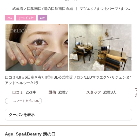
武蔵溝ノ口駅南口/溝の口駅南口直結 | マツエク/まつ毛パーマ/まつ毛
カールが人気◎
ﾈｲﾙ
まつげ･ﾒｲｸ
ｴｽﾃ
口コミ4.8☆6日空き有り!!◎HBL公式推奨サロン/LEDマツエク/パリジェンヌ/
アンドヘルシー/パラ
口コミ
253件
設備
総数7
スタッフ
総数8人
スマート支払いOK
クーポンを表示
Agu. Spa&Beauty 溝の口