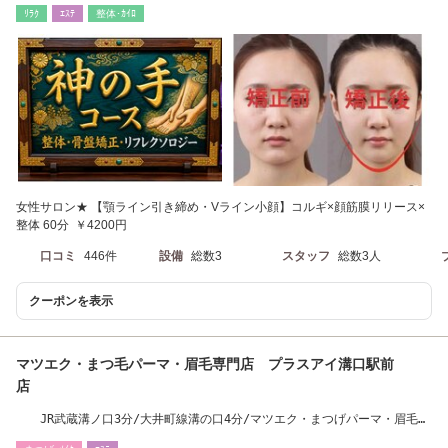
口駅 東口 徒歩3分
ﾘﾗｸ
ｴｽﾃ
整体･ｶｲﾛ
女性サロン★ 【顎ライン引き締め・Vライン小顔】コルギ×顔筋膜リリース×
整体 60分 ￥4200円
口コミ
446件
設備
総数3
スタッフ
総数3人
クーポンを表示
マツエク・まつ毛パーマ・眉毛専門店 プラスアイ溝口駅前
店
JR武蔵溝ノ口3分/大井町線溝の口4分/マツエク・まつげパーマ・眉毛・
アイブロウ