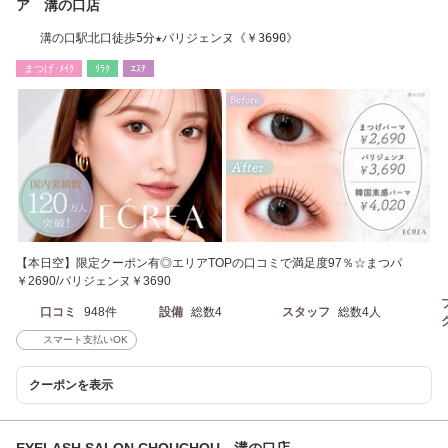
ア 溝の口店
溝の口駅北口徒歩5分★パリジェンヌ《￥3690》
まつげ･ﾒｲｸ
ﾘﾗｸ
ｴｽﾃ
【本日空】限定クーポン有◎エリアTOPの口コミで満足度97％☆まつパ
￥2690/パリジェンヌ￥3690
口コミ
948件
設備
総数4
スタッフ
総数4人
スマート支払いOK
クーポンを表示
EYELASH SALON CHOUCHOU 溝の口店