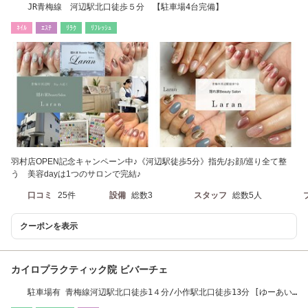
JR青梅線 河辺駅北口徒歩５分 【駐車場4台完備】
ﾈｲﾙ
ｴｽﾃ
ﾘﾗｸ
ﾘﾌﾚｯｼｭ
羽村店OPEN記念キャンペーン中♪《河辺駅徒歩5分》指先/お顔/巡り全て整
う 美容dayは1つのサロンで完結♪
口コミ
25件
設備
総数3
スタッフ
総数5人
クーポンを表示
カイロプラクティック院 ビバーチェ
駐車場有 青梅線河辺駅北口徒歩1４分/小作駅北口徒歩13分 [ゆーあい
施術院看板目印]