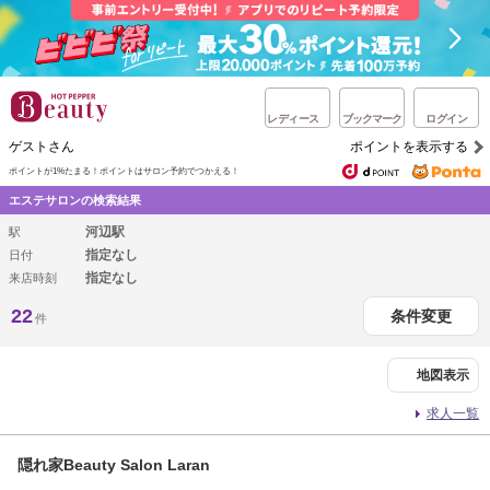
レディース
ブックマーク
ログイン
ゲストさん
ポイントを表示する
ポイントが1%たまる！
ポイントはサロン予約でつかえる！
エステサロンの検索結果
河辺駅
駅
指定なし
日付
指定なし
来店時刻
22
条件変更
件
地図表示
求人一覧
隠れ家Beauty Salon Laran