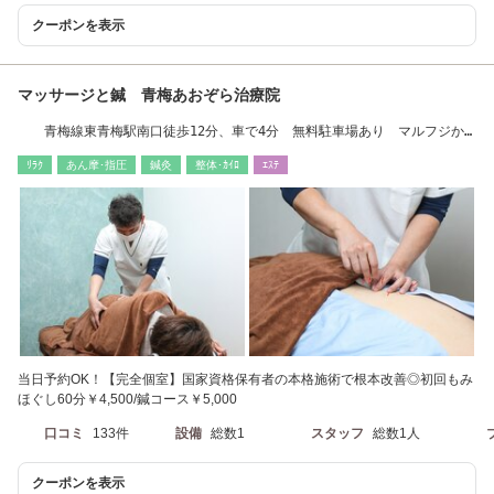
クーポンを表示
マッサージと鍼 青梅あおぞら治療院
青梅線東青梅駅南口徒歩12分、車で4分 無料駐車場あり マルフジか
ら徒歩30秒
ﾘﾗｸ
あん摩･指圧
鍼灸
整体･ｶｲﾛ
ｴｽﾃ
当日予約OK！【完全個室】国家資格保有者の本格施術で根本改善◎初回もみ
ほぐし60分￥4,500/鍼コース￥5,000
口コミ
133件
設備
総数1
スタッフ
総数1人
クーポンを表示