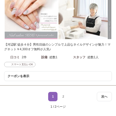
【河辺駅 徒歩４分】男性目線のシンプルで上品なネイルデザインが魅力！マ
グネット￥4,300オフ無料が人気♪
口コミ
2件
設備
総数1
スタッフ
総数1人
スマート支払いOK
クーポンを表示
1
2
次へ
1 / 2ページ