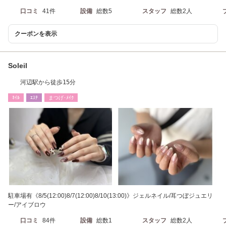
口コミ
41件
設備
総数5
スタッフ
総数2人
クーポンを表示
Soleil
河辺駅から徒歩15分
ﾈｲﾙ
ｴｽﾃ
まつげ･ﾒｲｸ
駐車場有《8/5(12:00)8/7(12:00)8/10(13:00)》ジェルネイル/耳つぼジュエリ
ー/アイブロウ
口コミ
84件
設備
総数1
スタッフ
総数2人