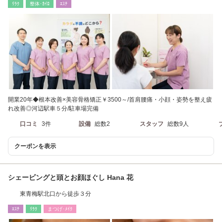
ﾘﾗｸ
整体･ｶｲﾛ
ｴｽﾃ
開業20年◆根本改善×美容骨格矯正￥3500～/首肩腰痛・小顔・姿勢を整え疲
れ改善◎河辺駅車５分/駐車場完備
口コミ
3件
設備
総数2
スタッフ
総数9人
クーポンを表示
シェービングと頭とお顔ほぐし Hana 花
東青梅駅北口から徒歩３分
ｴｽﾃ
ﾘﾗｸ
まつげ･ﾒｲｸ