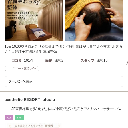
10日10:00空き◎肩こりを深部までほぐす肩甲骨はがし専門店☆整体×水素吸
入も大好評★河辺駅近/駐車場完備
口コミ
101件
設備
総数2
スタッフ
総数1人
スマート支払いOK
クーポンを表示
aesthetic RESORT oluolu
JR東青梅駅徒歩10分たるみ/小顔/毛穴/毛穴ケア/リンパマッサージ/産
毛脱毛/ヘッドスパ
ｴｽﾃ
ﾘﾗｸ