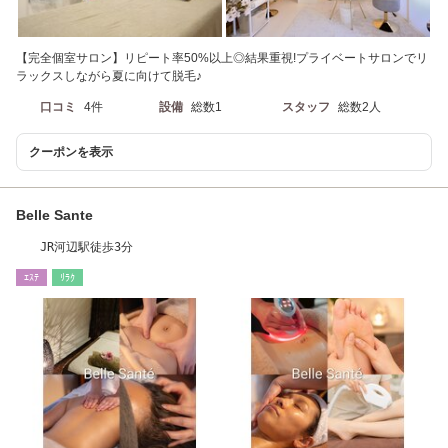
【完全個室サロン】リピート率50%以上◎結果重視!プライベートサロンでリ
ラックスしながら夏に向けて脱毛♪
口コミ
4件
設備
総数1
スタッフ
総数2人
クーポンを表示
Belle Sante
JR河辺駅徒歩3分
ｴｽﾃ
ﾘﾗｸ