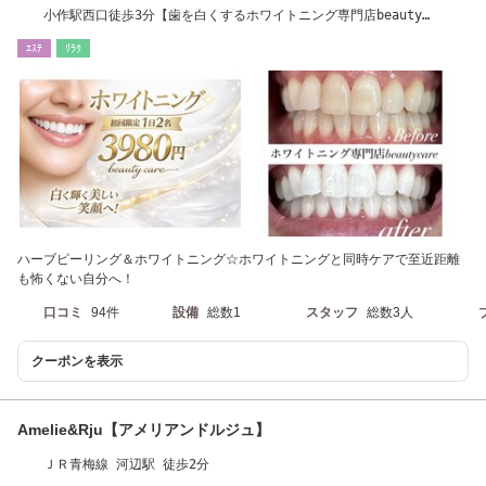
小作駅西口徒歩3分【歯を白くするホワイトニング専門店beauty
care】小作羽村昭島
ｴｽﾃ
ﾘﾗｸ
ハーブピーリング＆ホワイトニング☆ホワイトニングと同時ケアで至近距離
も怖くない自分へ！
口コミ
94件
設備
総数1
スタッフ
総数3人
クーポンを表示
Amelie&Rju【アメリアンドルジュ】
ＪＲ青梅線 河辺駅 徒歩2分