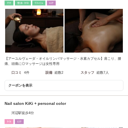
ﾘﾗｸ
整体･ｶｲﾛ
ﾘﾌﾚｯｼｭ
ｴｽﾃ
【アーユルヴェーダ・オイルリンパマッサージ・水素カプセル】肩こり、腰
痛、頭痛に◎マッサージは女性専用
口コミ
4件
設備
総数2
スタッフ
総数7人
クーポンを表示
Nail salon KiKi + personal color
河辺駅徒歩4分
ﾈｲﾙ
ｴｽﾃ