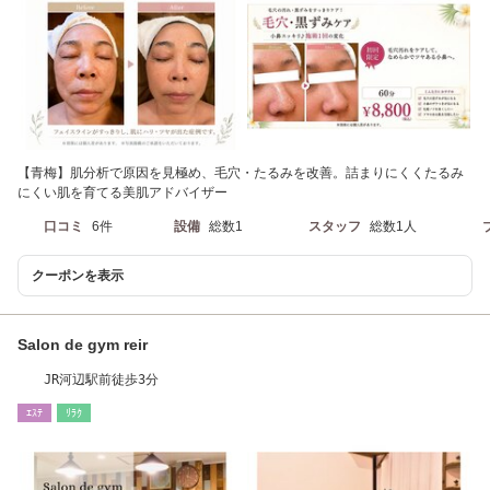
【青梅】肌分析で原因を見極め、毛穴・たるみを改善。詰まりにくくたるみ
にくい肌を育てる美肌アドバイザー
口コミ
6件
設備
総数1
スタッフ
総数1人
クーポンを表示
Salon de gym reir
JR河辺駅前徒歩3分
ｴｽﾃ
ﾘﾗｸ