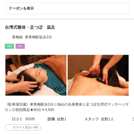
クーポンを表示
台湾式整体・足つぼ 温足
青梅線 東青梅駅徒歩2分
ﾘﾗｸ
ｴｽﾃ
《駐車場完備》東青梅駅歩2分☆強めの全身整体と足つぼ台湾式マッサージサ
ロン◎初回限定★60分￥4,500
口コミ
303件
設備
総数1
スタッフ
総数1人
スマート支払いOK