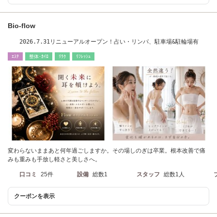
Bio-flow
2026.7.31リニューアルオープン！占い・リンパ、駐車場&駐輪場有
ｴｽﾃ
整体･ｶｲﾛ
ﾘﾗｸ
ﾘﾌﾚｯｼｭ
変わらないままあと何年過ごしますか。その場しのぎは卒業。根本改善で痛
みも重みも手放し軽さと美しさへ。
口コミ
25件
設備
総数1
スタッフ
総数1人
クーポンを表示