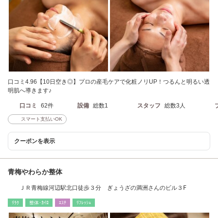
口コミ4.96【10日空き◎】プロの産毛ケアで化粧ノリUP！つるんと明るい透
明肌へ導きます♪
口コミ
62件
設備
総数1
スタッフ
総数3人
スマート支払いOK
クーポンを表示
青梅やわらか整体
ＪＲ青梅線河辺駅北口徒歩３分 ぎょうざの満洲さんのビル３F
ﾘﾗｸ
整体･ｶｲﾛ
ｴｽﾃ
ﾘﾌﾚｯｼｭ