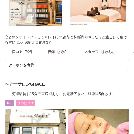
心と体をデトックスしてキレイに☆店内は木目調でゆったりと過ごして頂け
る空間に♪河辺駅北口徒歩3分
口コミ
70件
設備
総数5
スタッフ
総数3人
クーポンを表示
ヘアーサロンGRACE
河辺駅徒歩15分※車送迎あり。お電話下さい。駐車場5台あり。
ｴｽﾃ
まつげ･ﾒｲｸ