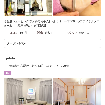
うる肌シェービングでお肌のお手入れ♪まつげパーマ3000円/ブライダルメニ
ューあり【駐車場5台＆無料送迎】
口コミ
101件
設備
総数1
スタッフ
総数1人
クーポンを表示
Epilulu
青梅線小作駅から徒歩43分、車で12分、2.9Km
ｴｽﾃ