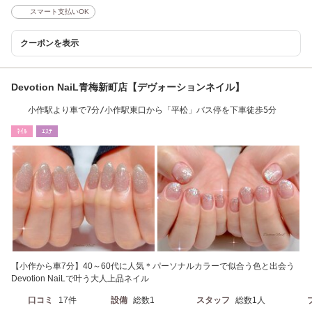
スマート支払いOK
クーポンを表示
Devotion NaiL青梅新町店【デヴォーションネイル】
小作駅より車で7分/小作駅東口から「平松」バス停を下車徒歩5分
ﾈｲﾙ
ｴｽﾃ
【小作から車7分】40～60代に人気＊パーソナルカラーで似合う色と出会う
Devotion NaiLで叶う大人上品ネイル
口コミ
17件
設備
総数1
スタッフ
総数1人