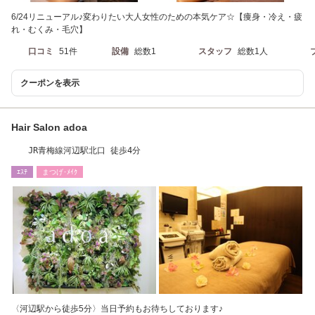
6/24リニューアル♪変わりたい大人女性のための本気ケア☆【痩身・冷え・疲
れ・むくみ・毛穴】
口コミ
51件
設備
総数1
スタッフ
総数1人
クーポンを表示
Hair Salon adoa
JR青梅線河辺駅北口 徒歩4分
ｴｽﾃ
まつげ･ﾒｲｸ
〈河辺駅から徒歩5分〉当日予約もお待ちしております♪