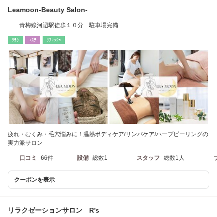
Leamoon-Beauty Salon-
青梅線河辺駅徒歩１０分 駐車場完備
ﾘﾗｸ
ｴｽﾃ
ﾘﾌﾚｯｼｭ
疲れ・むくみ・毛穴悩みに！温熱ボディケア/リンパケア/ハーブピーリングの
実力派サロン
口コミ
66件
設備
総数1
スタッフ
総数1人
クーポンを表示
リラクゼーションサロン R’s