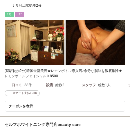
ＪＲ河辺駅徒歩2分
ﾘﾗｸ
ｴｽﾃ
(辺駅徒歩2分)韓国最新美容★レモンボトル導入店♪余分な脂肪を徹底排除★
レモンボトルフェイシャル￥8500
口コミ
38件
設備
総数2
スタッフ
総数1人
スマート支払いOK
クーポンを表示
セルフホワイトニング専門店beauty care