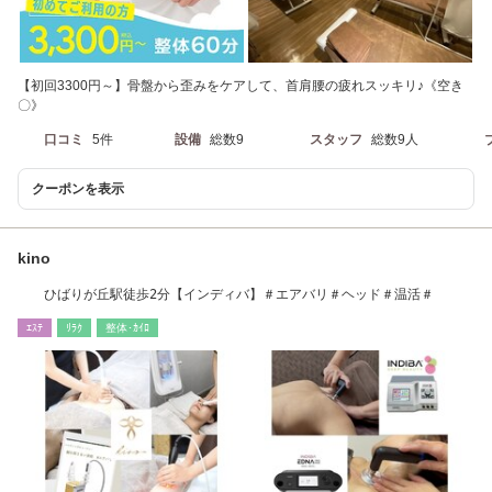
【初回3300円～】骨盤から歪みをケアして、首肩腰の疲れスッキリ♪《空き
〇》
口コミ
5件
設備
総数9
スタッフ
総数9人
クーポンを表示
kino
ひばりが丘駅徒歩2分【インディバ】＃エアバリ＃ヘッド＃温活＃
ｴｽﾃ
ﾘﾗｸ
整体･ｶｲﾛ