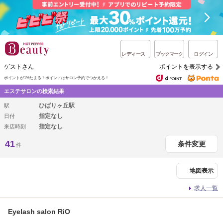
レディース
ブックマーク
ログイン
ゲストさん
ポイントを表示する
ポイントが1%たまる！
ポイントはサロン予約でつかえる！
エステサロンの検索結果
ひばりヶ丘駅
駅
指定なし
日付
指定なし
来店時刻
41
条件変更
件
地図表示
求人一覧
Eyelash salon RiO