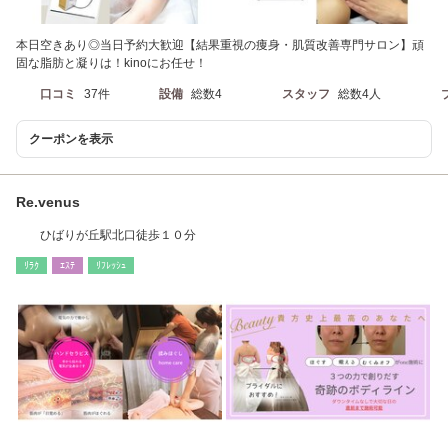
本日空きあり◎当日予約大歓迎【結果重視の痩身・肌質改善専門サロン】頑
固な脂肪と凝りは！kinoにお任せ！
口コミ
37件
設備
総数4
スタッフ
総数4人
クーポンを表示
Re.venus
ひばりが丘駅北口徒歩１０分
ﾘﾗｸ
ｴｽﾃ
ﾘﾌﾚｯｼｭ