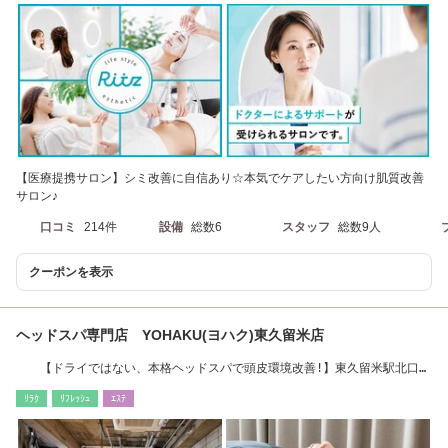
【医療提携サロン】シミ改善に自信あり☆本気でケアしたい方向け肌質改善
サロン♪
口コミ
214件
設備
総数6
スタッフ
総数9人
クーポンを表示
ヘッドスパ専門店 YOHAKU(ヨハク)東久留米店
【ドライではない、本格ヘッドスパで頭皮環境改善!】東久留米駅北口徒
歩2分
ﾘﾗｸ
ﾘﾌﾚｯｼｭ
ｴｽﾃ