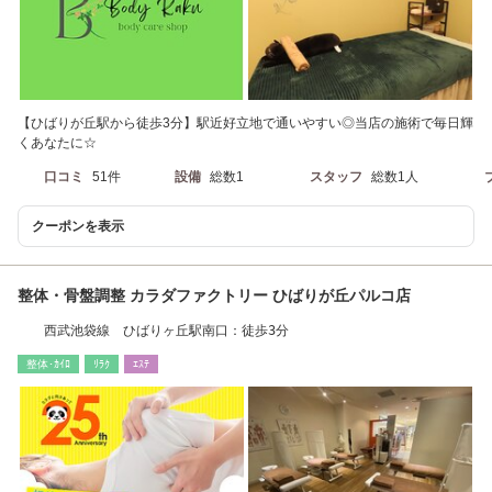
【ひばりが丘駅から徒歩3分】駅近好立地で通いやすい◎当店の施術で毎日輝
くあなたに☆
口コミ
51件
設備
総数1
スタッフ
総数1人
クーポンを表示
整体・骨盤調整 カラダファクトリー ひばりが丘パルコ店
西武池袋線 ひばりヶ丘駅南口：徒歩3分
整体･ｶｲﾛ
ﾘﾗｸ
ｴｽﾃ