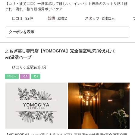
【コリ・疲労に◎】一度体感してほしい、インパクト抜群のスッキリ感！ほ
ぐれ・流れ・整う新感覚ボディケア
口コミ
92件
設備
総数2
スタッフ
総数2人
クーポンを表示
よもぎ蒸し専門店【YOMOGIYA】完全個室/毛穴/冷え/むく
み/温活ハーブ
ひばりヶ丘駅徒歩1分
ﾘﾌﾚｯｼｭ
ｴｽﾃ
ﾘﾗｸ