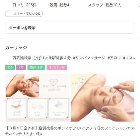
口コミ
235件
設備
総数4
スタッフ
総数10人
スマート支払いOK
クーポンを表示
カーリッジ
西武池袋線 ひばりヶ丘駅徒歩４分 #リンパマッサージ #アロマ #エス
テ #まつ毛パーマ
ﾘﾗｸ
ｴｽﾃ
整体･ｶｲﾛ
まつげ･ﾒｲｸ
【８月９日空き有】疲労改善のボディケア♪メイクノリ◎のフェイシャルエス
テ♪パッチリのまつ毛♪