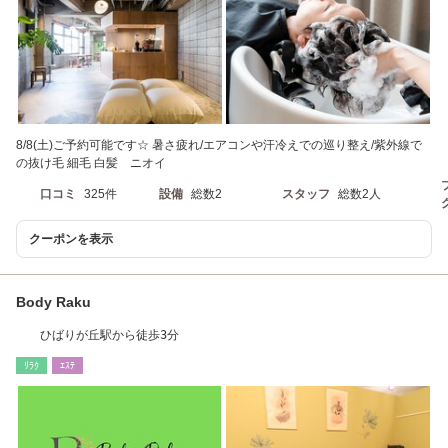
8/8(土)ご予約可能です☆ 暑さ疲れ/エアコンや汗冷えでの巡り整え/紫外線で
の抜け毛 細毛 白髪 ニオイ
口コミ
325件
設備
総数2
スタッフ
総数2人
クーポンを表示
Body Raku
ひばりが丘駅から徒歩3分
ﾘﾗｸ
ｴｽﾃ