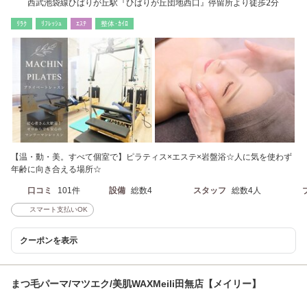
西武池袋線ひばりが丘駅『ひばりが丘団地西口』停留所より徒歩2分
ﾘﾗｸ
ﾘﾌﾚｯｼｭ
ｴｽﾃ
整体･ｶｲﾛ
【温・動・美。すべて個室で】ピラティス×エステ×岩盤浴☆人に気を使わず
年齢に向き合える場所☆
口コミ
101件
設備
総数4
スタッフ
総数4人
スマート支払いOK
クーポンを表示
まつ毛パーマ/マツエク/美肌WAXMeili田無店【メイリー】