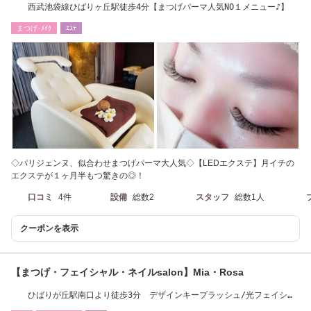
西武池袋線ひばりヶ丘駅徒歩4分【まつげパーマ人気NO１メニュー♪】
まつげ･ﾒｲｸ
ｴｽﾃ
◇パリジェンヌ、似合わせまつげパーマ大人気◇【LEDエクステ】月イチの
エクステが１ヶ月半もつ驚きの◎！
口コミ
4件
設備
総数2
スタッフ
総数1人
クーポンを表示
【まつげ・フェイシャル・ネイルsalon】Mia・Rosa
ひばりが丘駅南口より徒歩3分 デザインキープラッシュ/光フェイシャ
ル/フットネイル