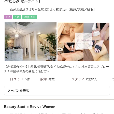
パ/たるみ セルライト】
西武池袋線ひばりヶ丘駅北口より徒歩1分【痩身/美肌／脱毛】
ｴｽﾃ
ﾘﾗｸ
整体･ｶｲﾛ
【創業30年☆4.9】痩身/骨盤矯正/タイ古式/痩せにくさの根本原因にアプロー
チ！年齢や体質の変化に悩む方へ
口コミ
115件
設備
総数3
スタッフ
総数2人
クーポンを表示
Beauty Studio Revive Woman