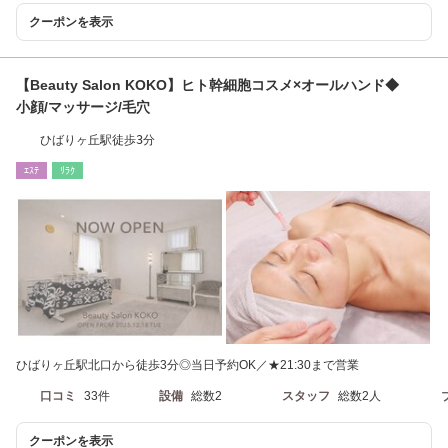
クーポンを表示
【Beauty Salon KOKO】ヒト幹細胞コスメ×オールハンド◆
小顔/マッサージ/毛穴
ひばりヶ丘駅徒歩3分
ｴｽﾃ
ﾘﾗｸ
ひばりヶ丘駅北口から徒歩3分◎当日予約OK／★21:30まで営業
口コミ
33件
設備
総数2
スタッフ
総数2人
クーポンを表示