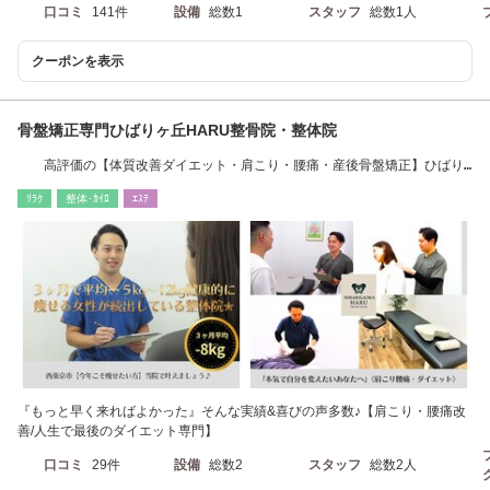
口コミ
141件
設備
総数1
スタッフ
総数1人
クーポンを表示
骨盤矯正専門ひばりヶ丘HARU整骨院・整体院
高評価の【体質改善ダイエット・肩こり・腰痛・産後骨盤矯正】ひばり
ヶ丘駅 徒歩４分
ﾘﾗｸ
整体･ｶｲﾛ
ｴｽﾃ
『もっと早く来ればよかった』そんな実績&喜びの声多数♪【肩こり・腰痛改
善/人生で最後のダイエット専門】
口コミ
29件
設備
総数2
スタッフ
総数2人