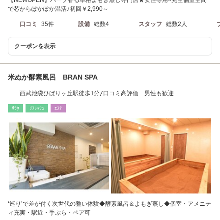
【NEWOPEN】ハーブ香る本格よもぎ蒸し専門店★女性専用×完全個室空間
で芯からぽかぽか温活♪初回￥2,990～
口コミ
35件
設備
総数4
スタッフ
総数2人
クーポンを表示
米ぬか酵素風呂 BRAN SPA
西武池袋ひばりヶ丘駅徒歩1分/口コミ高評価 男性も歓迎
ﾘﾗｸ
ﾘﾌﾚｯｼｭ
ｴｽﾃ
‘巡り’で差が付く次世代の整い体験◆酵素風呂＆よもぎ蒸し◆個室・アメニテ
ィ充実・駅近・手ぶら・ペア可