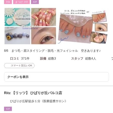
ﾈｲﾙ
まつげ･ﾒｲｸ
ｴｽﾃ
8/6 まつ毛・眉スタイリング・脱毛・光フェイシャル 空きあります♪
口コミ
371件
設備
総数3
スタッフ
総数4人
スマート支払いOK
クーポンを表示
Ritz 【リッツ】 ひばりが丘パルコ店
ひばりが丘駅徒歩１分《医療提携サロン》
ｴｽﾃ