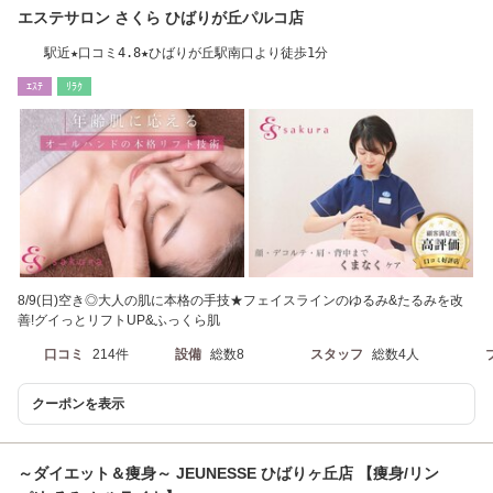
エステサロン さくら ひばりが丘パルコ店
駅近★口コミ4.8★ひばりが丘駅南口より徒歩1分
ｴｽﾃ
ﾘﾗｸ
8/9(日)空き◎大人の肌に本格の手技★フェイスラインのゆるみ&たるみを改
善!グイっとリフトUP&ふっくら肌
口コミ
214件
設備
総数8
スタッフ
総数4人
クーポンを表示
～ダイエット＆痩身～ JEUNESSE ひばりヶ丘店 【痩身/リン