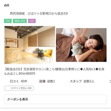
dill
西武池袋線 ひばりヶ丘駅南口から徒歩2分
ﾘﾗｸ
整体･ｶｲﾛ
ｴｽﾃ
【駅徒歩2分】完全個室サロン♪肩こり/腰痛/お仕事帰りに◆人気No.1◆全身
もみほぐし60分4800円
口コミ
40件
設備
総数1
スタッフ
総数2人
スマート支払いOK
クーポンを表示