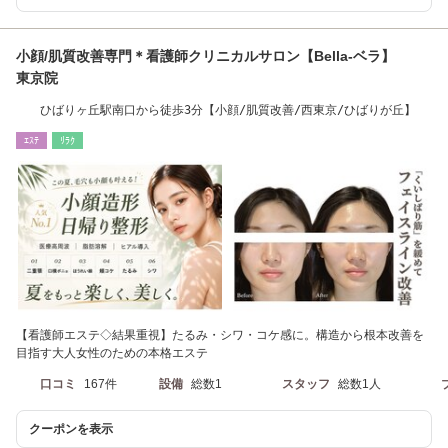
小顔/肌質改善専門＊看護師クリニカルサロン【Bella-ベラ】
東京院
ひばりヶ丘駅南口から徒歩3分【小顔/肌質改善/西東京/ひばりが丘】
ｴｽﾃ
ﾘﾗｸ
【看護師エステ◇結果重視】たるみ・シワ・コケ感に。構造から根本改善を
目指す大人女性のための本格エステ
口コミ
167件
設備
総数1
スタッフ
総数1人
クーポンを表示