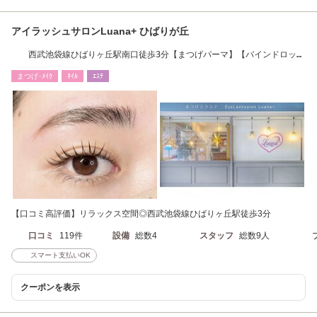
アイラッシュサロンLuana+ ひばりが丘
西武池袋線ひばりヶ丘駅南口徒歩3分【まつげパーマ】【バインドロッ
ク】好評です♪
まつげ･ﾒｲｸ
ﾈｲﾙ
ｴｽﾃ
【口コミ高評価】リラックス空間◎西武池袋線ひばりヶ丘駅徒歩3分
口コミ
119件
設備
総数4
スタッフ
総数9人
スマート支払いOK
クーポンを表示