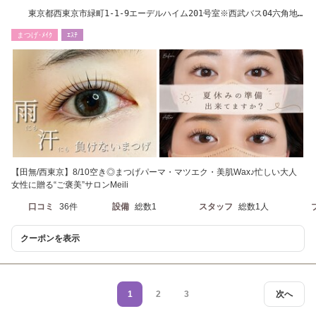
東京都西東京市緑町1-1-9エーデルハイム201号室※西武バス04六角地
蔵尊前で下車
まつげ･ﾒｲｸ
ｴｽﾃ
【田無/西東京】8/10空き◎まつげパーマ・マツエク・美肌Wax♪忙しい大人
女性に贈る“ご褒美”サロンMeili
口コミ
36件
設備
総数1
スタッフ
総数1人
クーポンを表示
1
2
3
次へ