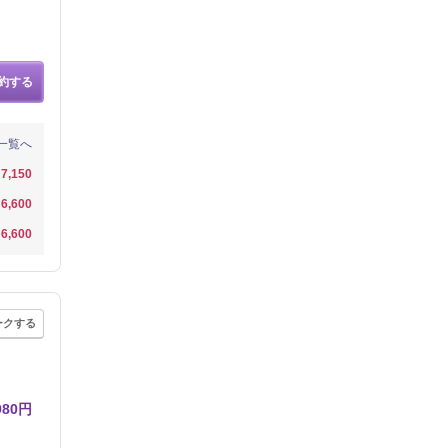
約する
一覧へ
7,150
6,600
6,600
ークする
80円