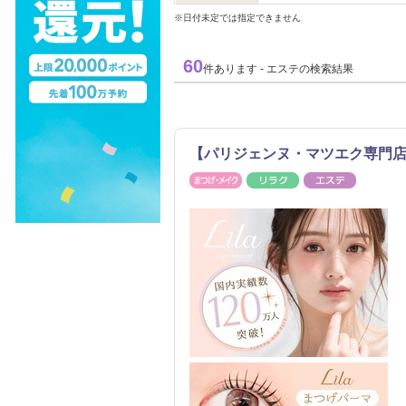
※日付未定では指定できません
60
件あります - エステの検索結果
【パリジェンヌ・マツエク専門店】
まつげ・メイク
リラク
エステ