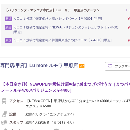
【パリジェンヌ・マツエク専門店】Lila リラ 甲府店のクーポン
＼口コミ投稿で限定価格／潤いまつげパーマ【￥4000】[甲府]
￥
新規
＼口コミ投稿で限定価格／NEW★パリジェンヌラッシュリフト【￥4400】
￥
新規
[甲府]
＼口コミ投稿で限定価格／韓国風束感まつげパーマ【￥4700】[甲府]
￥
新規
店/甲府】Lu more ルモワ 甲府店
UP
ブックマ
【本日空き◎】NEWOPEN×垢抜け眉×抜け感まつげが叶う☆［まつパ￥4
メーテル￥4700/パリジェンヌ￥4400］
アクセス
【NEW★OPEN】甲府駅から車11分★まつパ￥4000/メーテル￥470
エクステ￥6500
設備
総数4(リクライニングチェア4)
スタッフ
総数4人(施術者（まつげ）4人)