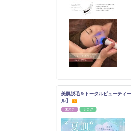
美肌脱毛＆トータルビューティー 
ル】
UP
エステ
リラク