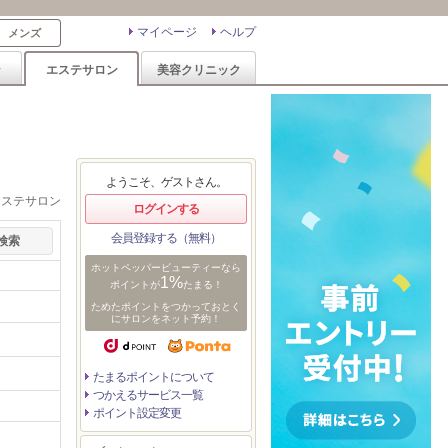
マイページ
ヘルプ
メンズ
ン
エステサロン
美容クリニック
ようこそ、ゲストさん。
エステサロン
ログインする
会員登録する（無料）
ホットペッパービューティーなら
1%
ポイントが
たまる！
ためたポイントをつかっておとく
にサロンをネット予約！
たまるポイントについて
つかえるサービス一覧
ポイント設定変更