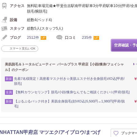
アクセス
無料駐車場完備★甲斐住吉駅南甲府駅車3分甲府駅車10分[甲府/全身
脱毛/腕脱毛]
設備
総数4(ベッド4)
スタッフ
総数5人(スタッフ5人)
ブログ
2512件
口コミ
235件
UP
UP
空席確認・予
スマート支払いOK
美肌脱毛＆トータルビューティー パールプラス 甲府店【小顔/痩身/フェイシャ
ル】のクーポン
先着7名様限定！高密着マスク付き☆美肌エステ付き全身脱毛VIO込[甲府/
￥
新規
脱毛]
【無料カウンセリング】脱毛/小顔/痩身なんでもご相談ください☆[甲府/脱毛]
全員
【ぷるぷるパック付き】美肌全身脱毛(顔VIO込)5,500円→1,980円[甲府/脱
￥
新規
毛]
HATTAN甲府店 マツエク/アイブロウ/まつげ
ブックマ