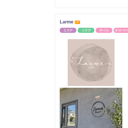
Larme
UP
エステ
リラク
ネイル