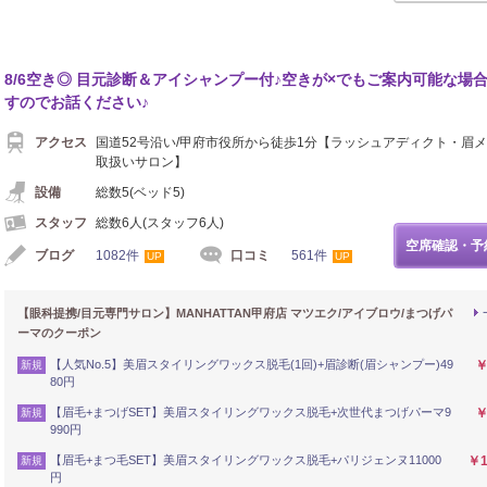
8/6空き◎ 目元診断＆アイシャンプー付♪空きが×でもご案内可能な場
すのでお話ください♪
アクセス
国道52号沿い/甲府市役所から徒歩1分【ラッシュアディクト・眉
取扱いサロン】
設備
総数5(ベッド5)
スタッフ
総数6人(スタッフ6人)
空席確認・予
ブログ
1082件
口コミ
561件
UP
UP
【眼科提携/目元専門サロン】MANHATTAN甲府店 マツエク/アイブロウ/まつげパ
ーマのクーポン
【人気No.5】美眉スタイリングワックス脱毛(1回)+眉診断(眉シャンプー)49
￥
新規
80円
【眉毛+まつげSET】美眉スタイリングワックス脱毛+次世代まつげパーマ9
￥
新規
990円
【眉毛+まつ毛SET】美眉スタイリングワックス脱毛+パリジェンヌ11000
￥1
新規
円