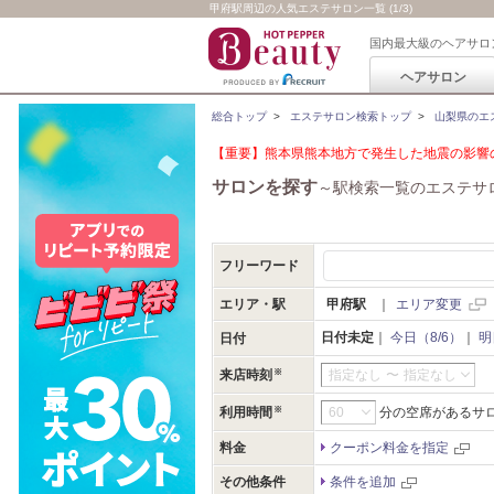
甲府駅周辺の人気エステサロン一覧 (1/3)
国内最大級のヘアサロ
ヘアサロン
総合トップ
>
エステサロン検索トップ
>
山梨県のエ
【重要】熊本県熊本地方で発生した地震の影響の
サロンを探す
～駅検索一覧のエステサ
フリーワード
エリア・駅
甲府駅
｜
エリア変更
日付未定
｜
今日（8/6）
｜
明
日付
来店時刻
指定なし
〜
指定なし
利用時間
分の空席があるサ
料金
クーポン料金を指定
その他条件
条件を追加