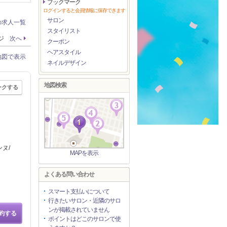
ブックマーク
ログインすると会員情報に保存できます
サロン
の求人一覧
スタイリスト
ージ
次へ
クーポン
ヘアスタイル
地図で表示
ネイルデザイン
地図検索
ークする
ヌ/
MAPを表示
よくある問い合わせ
スマート支払いについて
行きたいサロン・近隣のサロ
ンが掲載されていません
約する
ポイントはどこのサロンで使