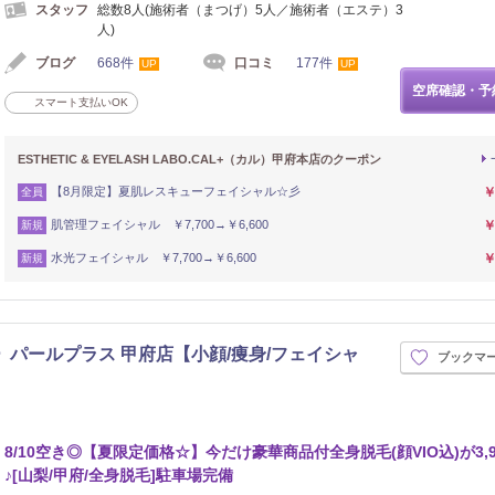
スタッフ
総数8人(施術者（まつげ）5人／施術者（エステ）3
人)
ブログ
668件
口コミ
177件
UP
UP
空席確認・予
スマート支払いOK
ESTHETIC & EYELASH LABO.CAL+（カル）甲府本店のクーポン
【8月限定】夏肌レスキューフェイシャル☆彡
￥
全員
肌管理フェイシャル ￥7,700→￥6,600
￥
新規
水光フェイシャル ￥7,700→￥6,600
￥
新規
パールプラス 甲府店【小顔/痩身/フェイシャ
ブックマ
8/10空き◎【夏限定価格☆】今だけ豪華商品付全身脱毛(顔VIO込)が3,9
♪[山梨/甲府/全身脱毛]駐車場完備