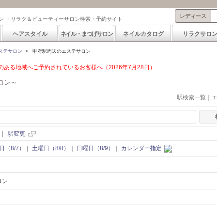
レディース
ン ・リラク＆ビューティーサロン検索・予約サイト
ヘアスタイル
ネイル・まつげサロン
ネイルカタログ
リラクサロ
ステサロン
>
甲府駅周辺のエステサロン
ある地域へご予約されているお客様へ（2026年7月28日）
ロン～
駅検索一覧｜
｜
駅変更
日（8/7）
｜
土曜日（8/8）
｜
日曜日（8/9）
｜
カレンダー指定
ロン