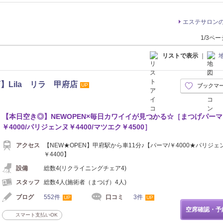
エステサロン
1/3ペ
リストで表示
｜
Lila リラ 甲府店
UP
ブックマ
【本日空き◎】NEWOPEN×毎日カワイイが見つかる☆［まつげパーマ
￥4000/パリジェンヌ￥4400/マツエク￥4500］
アクセス
【NEW★OPEN】甲府駅から車11分♪【パーマ/￥4000★パリジェン
￥4400】
設備
総数4(リクライニングチェア4)
スタッフ
総数4人(施術者（まつげ）4人)
ブログ
552件
口コミ
3件
UP
UP
空席確認・予
スマート支払いOK