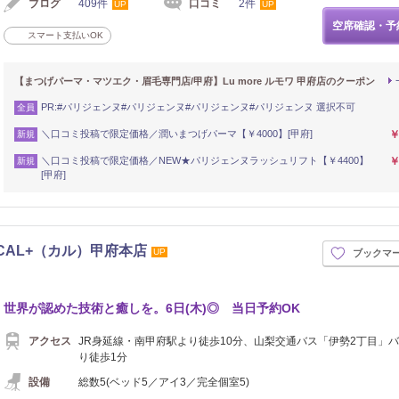
ブログ
409件
口コミ
2件
UP
UP
空席確認・予
スマート支払いOK
【まつげパーマ・マツエク・眉毛専門店/甲府】Lu more ルモワ 甲府店のクーポン
PR:#パリジェンヌ#パリジェンヌ#パリジェンヌ#パリジェンヌ 選択不可
全員
＼口コミ投稿で限定価格／潤いまつげパーマ【￥4000】[甲府]
￥
新規
＼口コミ投稿で限定価格／NEW★パリジェンヌラッシュリフト【￥4400】
￥
新規
[甲府]
BO.CAL+（カル）甲府本店
UP
ブックマ
世界が認めた技術と癒しを。6日(木)◎ 当日予約OK
アクセス
JR身延線・南甲府駅より徒歩10分、山梨交通バス「伊勢2丁目」
り徒歩1分
設備
総数5(ベッド5／アイ3／完全個室5)