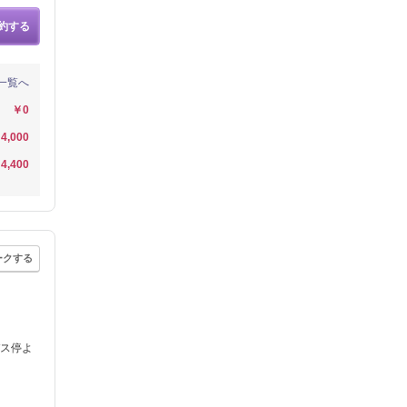
約する
一覧へ
￥0
4,000
4,400
ークする
バス停よ