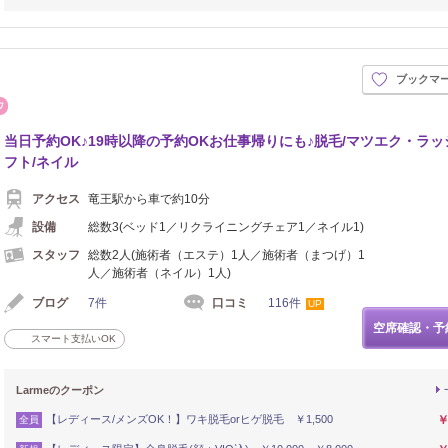
ブックマ
まつげ・メイク
当日予約OK♪19時以降の予約OKお仕事帰りにも♪脱毛/マツエク・ラッ
フト/ネイル
アクセス
竜王駅から車で約10分
設備
総数3(ベッド1／リクライニングチェア1／ネイル1)
スタッフ
総数2人(施術者（エステ）1人／施術者（まつげ）1
人／施術者（ネイル）1人)
ブログ
7件
口コミ
116件
UP
空席確認・予
スマート支払いOK
Larmeのクーポン
【レディース/メンズOK！】ワキ脱毛orヒゲ脱毛 ￥1,500
￥
全員