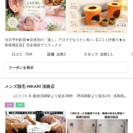
当日予約歓迎★症状別の『蒸し』アロマでなりたい私へ【口コミ評価５★お
客様満足高】完全個室でリラックス
口コミ
76件
設備
総数3
スタッフ
総数1人
クーポンを表示
メンズ脱毛 HIKARI 淡路店
☆口コミ5.0☆阪急淡路駅より徒歩30秒、JR淡路駅より徒歩2分 淡路脱
毛/淡路ヘッドスパ
ｴｽﾃ
ﾘﾗｸ