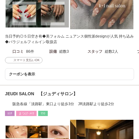
当日予約◎５日空き有◆美フォルム ニュアンス個性派designが人気 持ち込み
◆パラジェルフィルイン取扱店
口コミ
86件
設備
総数3
スタッフ
総数2人
スマート支払いOK
クーポンを表示
JEUDI SALON 【ジュディサロン】
阪急各線「淡路駅」東口より徒歩3分 JR淡路駅より徒歩2分
ｴｽﾃ
まつげ･ﾒｲｸ
ﾘﾗｸ