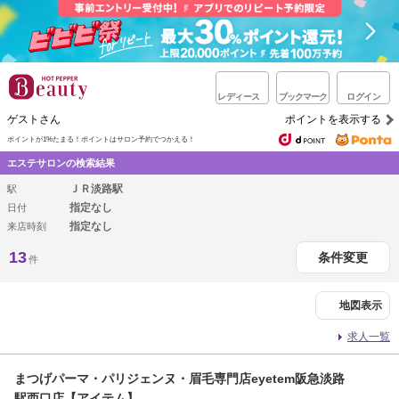
レディース
ブックマーク
ログイン
ゲストさん
ポイントを表示する
ポイントが1%たまる！
ポイントはサロン予約でつかえる！
エステサロンの検索結果
ＪＲ淡路駅
駅
指定なし
日付
指定なし
来店時刻
13
条件変更
件
地図表示
求人一覧
まつげパーマ・パリジェンヌ・眉毛専門店eyetem阪急淡路
駅西口店【アイテム】