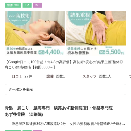
5分）
整体･ｶｲﾛ
ﾘﾗｸ
ｴｽﾃ
【Google口コミ100件超！☆4.8の高評価】高技術×安心の”結果主義”整体◎
肩こり/頭痛/腰痛【初回3300～】
口コミ
27件
設備
総数1
スタッフ
総数1人
クーポンを表示
骨盤 肩こり 腰痛専門 淡路あず整骨院(旧：骨盤専門院
あず整骨院 淡路院)
阪急淡路駅徒歩30秒/JR淡路駅2分 女性の姿勢改善/骨盤矯正/子連れ
OK整体