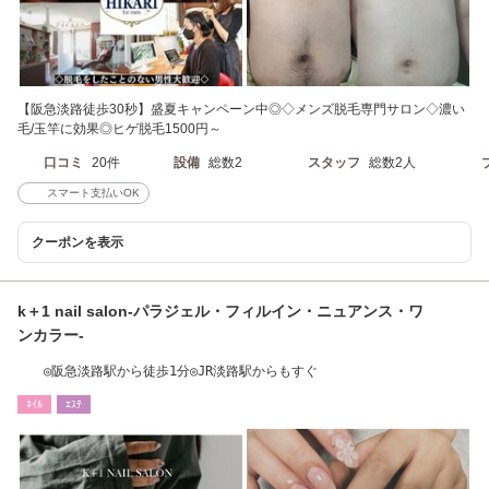
【阪急淡路徒歩30秒】盛夏キャンペーン中◎◇メンズ脱毛専門サロン◇濃い
毛/玉竿に効果◎ヒゲ脱毛1500円～
口コミ
20件
設備
総数2
スタッフ
総数2人
スマート支払いOK
クーポンを表示
k＋1 nail salon‐パラジェル・フィルイン・ニュアンス・ワ
ンカラー‐
◎阪急淡路駅から徒歩1分◎JR淡路駅からもすぐ
ﾈｲﾙ
ｴｽﾃ