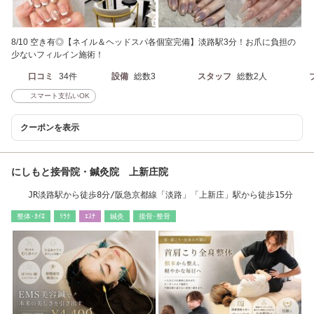
8/10 空き有◎【ネイル＆ヘッドスパ各個室完備】淡路駅3分！お爪に負担の
少ないフィルイン施術！
口コミ
34件
設備
総数3
スタッフ
総数2人
スマート支払いOK
クーポンを表示
にしもと接骨院・鍼灸院 上新庄院
JR淡路駅から徒歩8分/阪急京都線「淡路」「上新庄」駅から徒歩15分
整体･ｶｲﾛ
ﾘﾗｸ
ｴｽﾃ
鍼灸
接骨･整骨