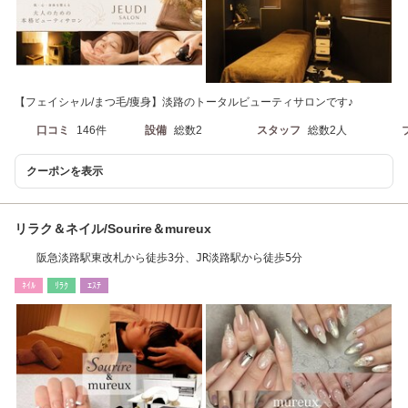
【フェイシャル/まつ毛/痩身】淡路のトータルビューティサロンです♪
口コミ
146件
設備
総数2
スタッフ
総数2人
クーポンを表示
リラク＆ネイル/Sourire＆mureux
阪急淡路駅東改札から徒歩3分、JR淡路駅から徒歩5分
ﾈｲﾙ
ﾘﾗｸ
ｴｽﾃ