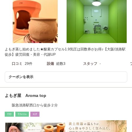
よもぎ蒸し始めました★酸素カプセル1.9気圧は回数券がお得♪【大阪/淡路駅
徒歩】疲労回復・美容・代謝UP
口コミ
29件
設備
総数3
スタッフ
-
クーポンを表示
よもぎ屋 Aroma top
阪急淡路駅西口から徒歩２分
ﾘﾗｸ
ﾘﾌﾚｯｼｭ
ｴｽﾃ