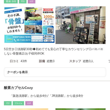
整体･ｶｲﾛ
ﾘﾗｸ
ｴｽﾃ
5日空き◎淡路駅30秒◆初めてでも安心の丁寧なカウンセリング◎バキバキ
しない骨盤矯正/お子様同伴OK
口コミ
43件
設備
総数3
スタッフ
総数3人
クーポンを表示
酸素カプセルCozy
「阪急淡路駅」から徒歩4分/「JR淡路駅」から徒歩8分
ﾘﾗｸ
ﾘﾌﾚｯｼｭ
ｴｽﾃ