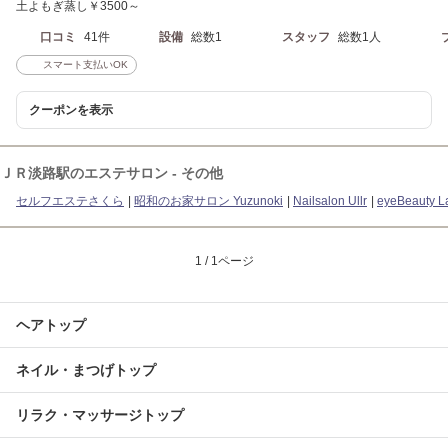
土よもぎ蒸し￥3500～
口コミ
41件
設備
総数1
スタッフ
総数1人
スマート支払いOK
クーポンを表示
ＪＲ淡路駅のエステサロン - その他
セルフエステさくら
昭和のお家サロン Yuzunoki
Nailsalon Ullr
eyeBeauty La
1 / 1ページ
ヘアトップ
ネイル・まつげトップ
リラク・マッサージトップ