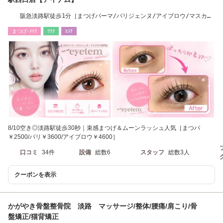
阪急淡路駅徒歩1分［まつげパーマ/パリジェンヌ/アイブロウ/マスカラ
パーマ］
まつげ･ﾒｲｸ
ﾘﾗｸ
ｴｽﾃ
8/10空き◎淡路駅徒歩30秒｜束感まつげ＆ムーンラッシュ人気［まつパ
￥2500/パリ￥3600/アイブロウ￥4600］
口コミ
34件
設備
総数6
スタッフ
総数3人
クーポンを表示
かがやき骨盤整骨院 淡路 マッサージ/整体/腰痛/肩こり/骨
盤矯正/猫背矯正