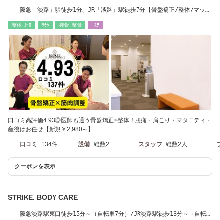
阪急「淡路」駅徒歩1分、JR「淡路」駅徒歩7分【骨盤矯正/整体/マッサ
ージ】
整体･ｶｲﾛ
ﾘﾗｸ
接骨･整骨
ｴｽﾃ
口コミ高評価4.93◎医師も通う骨盤矯正×整体！腰痛・肩こり・マタニティ・
産後はお任せ【新規￥2,980～】
口コミ
134件
設備
総数2
スタッフ
総数2人
クーポンを表示
STRIKE. BODY CARE
阪急淡路駅東口徒歩15分～（自転車7分）/JR淡路駅徒歩13分～（自転車