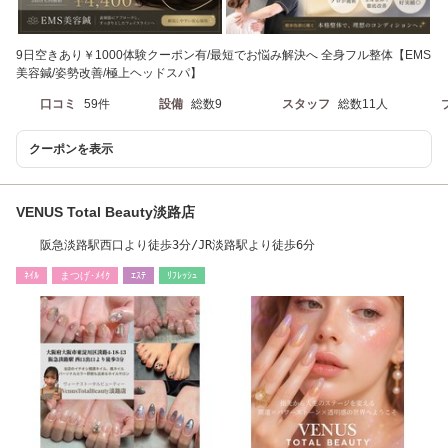
9日空きあり￥1000体験クーポン有/最短でお悩み解決へ 全身フル整体【EMS
美容鍼/姿勢改善/極上ヘッドスパ】
口コミ
59件
設備
総数9
スタッフ
総数11人
クーポンを表示
VENUS Total Beauty淡路店
阪急淡路駅西口より徒歩3分/JR淡路駅より徒歩6分
ﾈｲﾙ
まつげ･ﾒｲｸ
ｴｽﾃ
ﾘﾌﾚｯｼｭ