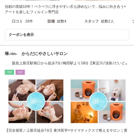
信頼の実績10年！ペラペラに浮きやすい爪も諦めないで…悩みに向き合う×
アートを楽しむフィルイン専門店
口コミ
18件
設備
総数4
スタッフ
総数2人
クーポンを表示
琳-rin- からだにやさしいサロン
阪急上新庄駅南口から徒歩7分/梅田駅より18分【東淀川/淡路/だいど
う/吹田/西中島】
ﾘﾗｸ
ｴｽﾃ
【完全個室／上新庄徒歩7分】東洋医学×サイマティクスで整えるサロン｜黄