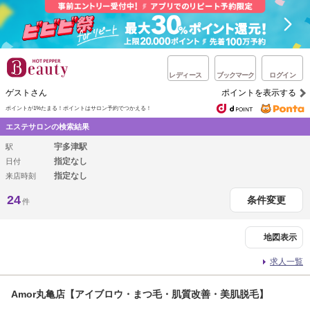
レディース
ブックマーク
ログイン
ゲストさん
ポイントを表示する
ポイントが1%たまる！
ポイントはサロン予約でつかえる！
エステサロンの検索結果
宇多津駅
駅
指定なし
日付
指定なし
来店時刻
24
条件変更
件
地図表示
求人一覧
Amor丸亀店【アイブロウ・まつ毛・肌質改善・美肌脱毛】