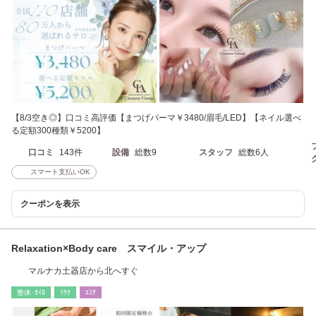
【8/3空き◎】口コミ高評価【まつげパーマ￥3480/眉毛/LED】【ネイル選べ
る定額300種類￥5200】
口コミ
143件
設備
総数9
スタッフ
総数6人
スマート支払いOK
クーポンを表示
Relaxation×Body care スマイル・アップ
マルナカ土器店から北へすぐ
整体･ｶｲﾛ
ﾘﾗｸ
ｴｽﾃ