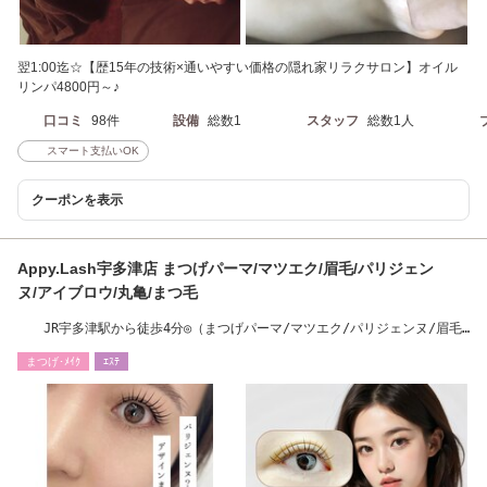
翌1:00迄☆【歴15年の技術×通いやすい価格の隠れ家リラクサロン】オイル
リンパ4800円～♪
口コミ
98件
設備
総数1
スタッフ
総数1人
スマート支払いOK
クーポンを表示
Appy.Lash宇多津店 まつげパーマ/マツエク/眉毛/パリジェン
ヌ/アイブロウ/丸亀/まつ毛
JR宇多津駅から徒歩4分◎（まつげパーマ/マツエク/パリジェンヌ/眉毛/
アイブロウ）
まつげ･ﾒｲｸ
ｴｽﾃ