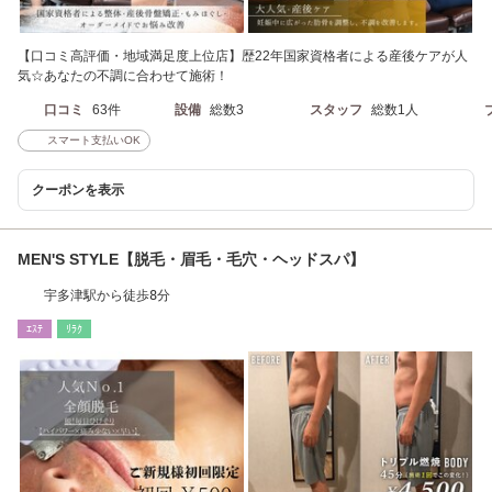
【口コミ高評価・地域満足度上位店】歴22年国家資格者による産後ケアが人
気☆あなたの不調に合わせて施術！
口コミ
63件
設備
総数3
スタッフ
総数1人
スマート支払いOK
クーポンを表示
MEN'S STYLE【脱毛・眉毛・毛穴・ヘッドスパ】
宇多津駅から徒歩8分
ｴｽﾃ
ﾘﾗｸ