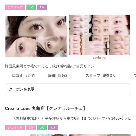
毛パーマ］
まつげ･ﾒｲｸ
ﾘﾗｸ
ｴｽﾃ
韓国風束間まつ毛で叶える，抜け感×垢抜け目元サロン
口コミ
224件
設備
総数2
スタッフ
総数3人
クーポンを表示
Crea la Luce 丸亀店【クレアラルーチェ】
《無料駐車場あり》宇多津駅から車で6分【まつげパーマ/￥3480★】パ
リジェンヌ
まつげ･ﾒｲｸ
ﾈｲﾙ
ﾘﾗｸ
ｴｽﾃ