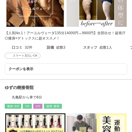
【人気No.1！アーユルヴェーダ135分14000円→9900円】全部出せ！超発汗
◎痩身×デトックスに超オススメ！
口コミ
32件
設備
総数3
スタッフ
総数1人
スマート支払いOK
クーポンを表示
ゆずの樹接骨院
丸亀駅から車で6分
整体･ｶｲﾛ
ﾘﾗｸ
ｴｽﾃ
接骨･整骨