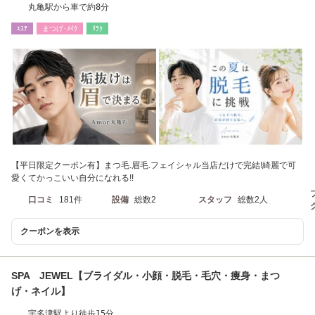
丸亀駅から車で約8分
ｴｽﾃ
まつげ･ﾒｲｸ
ﾘﾗｸ
【平日限定クーポン有】まつ毛.眉毛.フェイシャル当店だけで完結!綺麗で可
愛くてかっこいい自分になれる!!
口コミ
181件
設備
総数2
スタッフ
総数2人
クーポンを表示
SPA JEWEL【ブライダル・小顔・脱毛・毛穴・痩身・まつ
げ・ネイル】
宇多津駅より徒歩15分