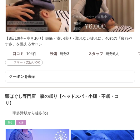
【8日10時～空きあり】頭痛・浅い眠り・取れない疲れに。40代の「疲れや
すさ」を整えるサロン
口コミ
104件
設備
総数3
スタッフ
総数6人
スマート支払いOK
クーポンを表示
頭ほぐし専門店 森の眠り【ヘッドスパ・小顔・不眠・コ
リ】
宇多津駅から徒歩8分
ﾘﾗｸ
ｴｽﾃ