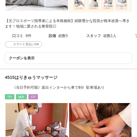
【元プロスポーツ指導者による本格施術】経験豊かな院長が根本改善へ導き
ます！地域に愛される整骨院◎
口コミ
8件
設備
総数5
スタッフ
総数1人
スマート支払いOK
クーポンを表示
4515はりきゅうマッサージ
《当日予約可能》坂出インターから車で8分 駐車場あり
ﾘﾗｸ
鍼灸
ｴｽﾃ