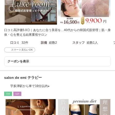
口コミ高評価5.0◎｜あなたに合う美容を…40代からの韓国式肌管理｜肌・身
体・心を整える結果重視サロン
口コミ
32件
設備
総数2
スタッフ
総数1人
スマート支払いOK
クーポンを表示
salon de emi テラピー
宇多津駅から車で10分以内★
ﾘﾗｸ
ｴｽﾃ