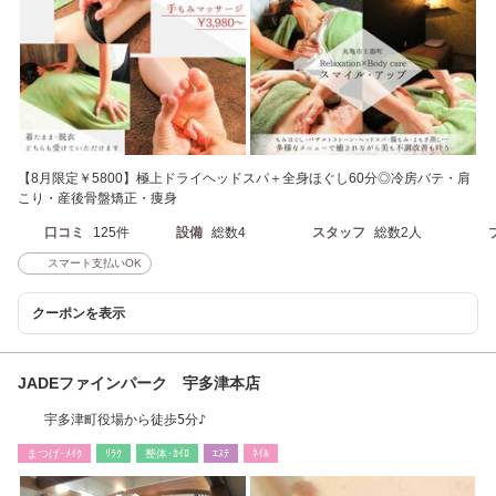
【8月限定￥5800】極上ドライヘッドスパ＋全身ほぐし60分◎冷房バテ・肩
こり・産後骨盤矯正・痩身
口コミ
125件
設備
総数4
スタッフ
総数2人
スマート支払いOK
クーポンを表示
JADEファインパーク 宇多津本店
宇多津町役場から徒歩5分♪
まつげ･ﾒｲｸ
ﾘﾗｸ
整体･ｶｲﾛ
ｴｽﾃ
ﾈｲﾙ