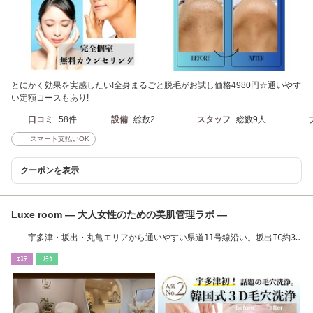
とにかく効果を実感したい!全身まるごと脱毛がお試し価格4980円☆通いやす
い定額コースもあり!
口コミ
58件
設備
総数2
スタッフ
総数9人
スマート支払いOK
クーポンを表示
Luxe room ― 大人女性のための美肌管理ラボ ―
宇多津・坂出・丸亀エリアから通いやすい県道11号線沿い。坂出IC約3
分でアクセスGOOD!
ｴｽﾃ
ﾘﾗｸ