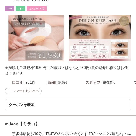
ｴｽﾃ
ﾘﾗｸ
まつげ･ﾒｲｸ
全身脱毛ご新規様1980円！24歳以下はなんと980円♪夏の魅せ肌作りはお任
せ下さい★
口コミ
371件
設備
総数6
スタッフ
総数8人
スマート支払いOK
クーポンを表示
milaco【ミラコ】
宇多津駅徒歩10分、TSUTAYA/スタバ近く♪［LED/マツエク/眉毛/まつ