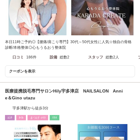
本日11時ご予約◎【腰痛/肩こり専門】30代～50代女性に人気☆独自の骨格
診断/本格整体◎心もうるおう整体院
口コミ
186件
設備
総数2
スタッフ
総数2人
クーポンを表示
医療提携脱毛専門サロンHily宇多津店 NAILSALON Anni
e＆Gino utazu
宇多津駅から徒歩3分
ｴｽﾃ
ﾈｲﾙ
まつげ･ﾒｲｸ
ﾘﾗｸ