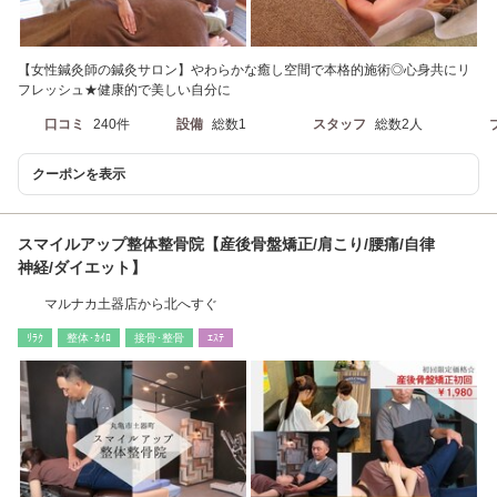
【女性鍼灸師の鍼灸サロン】やわらかな癒し空間で本格的施術◎心身共にリ
フレッシュ★健康的で美しい自分に
口コミ
240件
設備
総数1
スタッフ
総数2人
クーポンを表示
スマイルアップ整体整骨院【産後骨盤矯正/肩こり/腰痛/自律
神経/ダイエット】
マルナカ土器店から北へすぐ
ﾘﾗｸ
整体･ｶｲﾛ
接骨･整骨
ｴｽﾃ