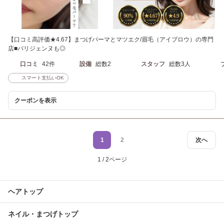
【口コミ高評価★4.67】まつげパーマとマツエク/眉毛（アイブロウ）の専門
店■パリジェンヌも◎
口コミ
42件
設備
総数2
スタッフ
総数3人
スマート支払いOK
クーポンを表示
1
2
次へ
1 / 2ページ
ヘアトップ
ネイル・まつげトップ