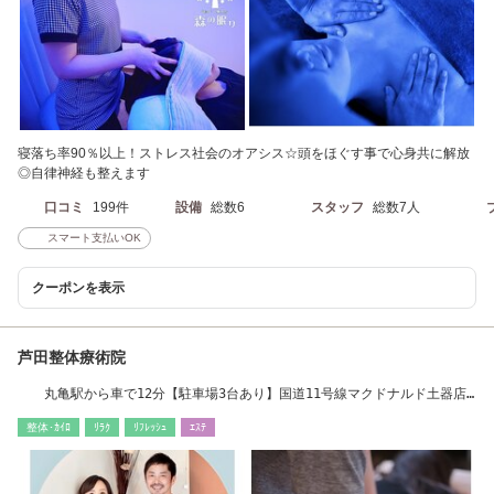
寝落ち率90％以上！ストレス社会のオアシス☆頭をほぐす事で心身共に解放
◎自律神経も整えます
口コミ
199件
設備
総数6
スタッフ
総数7人
スマート支払いOK
クーポンを表示
芦田整体療術院
丸亀駅から車で12分【駐車場3台あり】国道11号線マクドナルド土器店
より南に800m左側
整体･ｶｲﾛ
ﾘﾗｸ
ﾘﾌﾚｯｼｭ
ｴｽﾃ