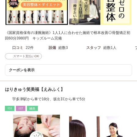
《国家資格保有の凄腕施術》1人1人に合わせた施術で根本改善◎骨盤矯正初
回60分3980円 キッズルーム完備
口コミ
22件
設備
総数3
スタッフ
総数1人
スマート支払いOK
クーポンを表示
はりきゅう笑美福【えみふく】
宇多津駅から車で10分、坂出ICから車で5分
ﾘﾗｸ
ｴｽﾃ
鍼灸