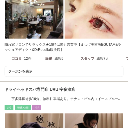
隠れ家サロンでリラックス★18時以降も営業中【まつげ美容液EGUTAM&ラ
ッシュアディクト&DrRecella取扱店】
口コミ
12件
設備
総数5
スタッフ
総数7人
クーポンを表示
ドライヘッドスパ専門店 URU 宇多津店
宇多津駅徒歩10分。無料駐車場あり。テナントビル内（イースブルーレ
アの北側）
ﾘﾗｸ
整体･ｶｲﾛ
ｴｽﾃ