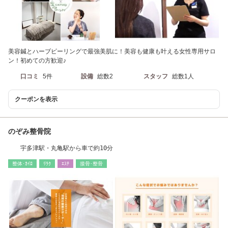
美容鍼とハーブピーリングで最強美肌に！美容も健康も叶える女性専用サロ
ン！初めての方歓迎♪
口コミ
5件
設備
総数2
スタッフ
総数1人
クーポンを表示
のぞみ整骨院
宇多津駅・丸亀駅から車で約10分
整体･ｶｲﾛ
ﾘﾗｸ
ｴｽﾃ
接骨･整骨