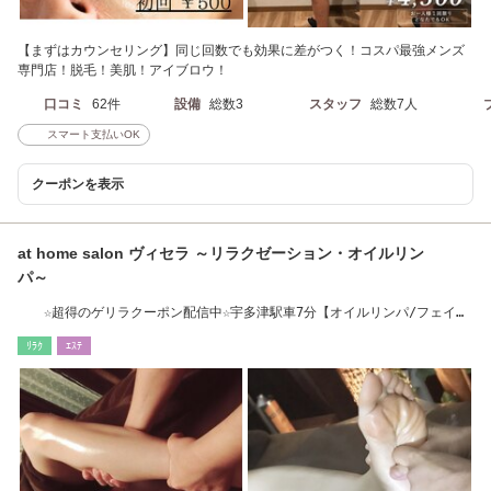
【まずはカウンセリング】同じ回数でも効果に差がつく！コスパ最強メンズ
専門店！脱毛！美肌！アイブロウ！
口コミ
62件
設備
総数3
スタッフ
総数7人
スマート支払いOK
クーポンを表示
at home salon ヴィセラ ～リラクゼーション・オイルリン
パ～
☆超得のゲリラクーポン配信中☆宇多津駅車7分【オイルリンパ/フェイシ
ャル/足つぼ】
ﾘﾗｸ
ｴｽﾃ