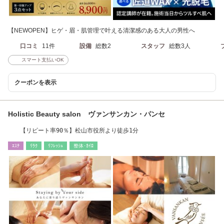
【NEWOPEN】ヒゲ・眉・肌管理で叶える清潔感のある大人の男性へ
口コミ
11件
設備
総数2
スタッフ
総数3人
スマート支払いOK
クーポンを表示
Holistic Beauty salon ヴァンサンカン・パンセ
【リピート率90％】松山市役所より徒歩1分
ｴｽﾃ
ﾘﾗｸ
ﾘﾌﾚｯｼｭ
整体･ｶｲﾛ