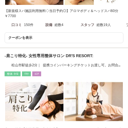
【新規様スパ施設利用無料◇当日予約◎】アロマボディ＆ヘッドスパ60分
￥7700
口コミ
150件
設備
総数4
スタッフ
総数19人
クーポンを表示
-肩こり特化- 女性専用整体サロン DR'S RESORT:
松山市駅徒歩2分｜ 提携コインパーキングチケットお渡し可。お問合せ
下さい。
整体･ｶｲﾛ
ﾘﾗｸ
ｴｽﾃ