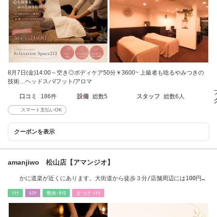
8月7日(金)14:00～空き◎ボディケア50分￥3600~ 上級者も唸るやみつきの
技術…ヘッドスパ/フット/アロマ
口コミ
186件
設備
総数5
スタッフ
総数6人
スマート支払いOK
クーポンを表示
amanjiwo 松山店【アマンジオ】
かに道楽が近くにあります。大街道から徒歩３分/店舗周辺には100円パ
ーキング多数♪
ﾘﾗｸ
ｴｽﾃ
整体･ｶｲﾛ
まつげ･ﾒｲｸ