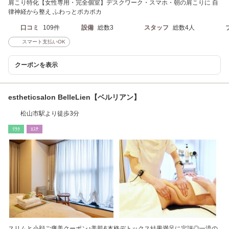
肩こり特化【女性専用・完全個室】デスクワーク・スマホ・朝の肩こりに 自
律神経から整え ふわっとポカポカ
口コミ
109件
設備
総数3
スタッフ
総数4人
スマート支払いOK
クーポンを表示
estheticsalon BelleLien【ベルリアン】
松山市駅より徒歩3分
ﾘﾗｸ
ｴｽﾃ
スリムと小顔ご褒美クーポン♪美肌&本格デトックス結果満足に定評◎一流の