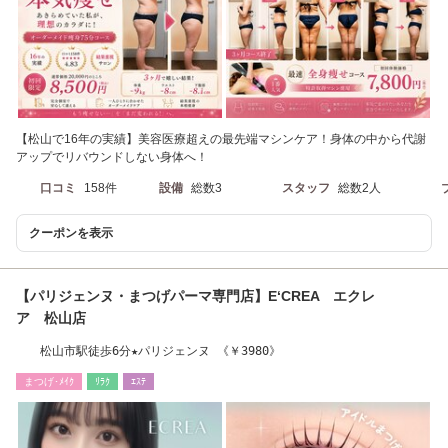
【松山で16年の実績】美容医療超えの最先端マシンケア！身体の中から代謝
アップでリバウンドしない身体へ！
口コミ
158件
設備
総数3
スタッフ
総数2人
クーポンを表示
【パリジェンヌ・まつげパーマ専門店】E‘CREA エクレ
ア 松山店
松山市駅徒歩6分★パリジェンヌ 《￥3980》
まつげ･ﾒｲｸ
ﾘﾗｸ
ｴｽﾃ