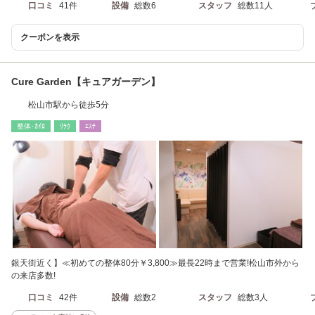
口コミ
41件
設備
総数6
スタッフ
総数11人
クーポンを表示
Cure Garden【キュアガーデン】
松山市駅から徒歩5分
整体･ｶｲﾛ
ﾘﾗｸ
ｴｽﾃ
銀天街近く】≪初めての整体80分￥3,800≫最長22時まで営業!松山市外から
の来店多数!
口コミ
42件
設備
総数2
スタッフ
総数3人