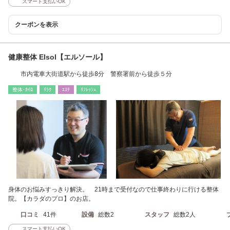
スマート支払いOK
クーポンを表示
健康整体 Elsol【エルソール】
市内電車大街道駅から徒歩8分 警察署前から徒歩５分
整体･ｶｲﾛ
ﾘﾗｸ
ｴｽﾃ
ﾘﾌﾚｯｼｭ
身体のお悩みすっきり解決。 21時まで受付なので仕事終わりに行ける整体
院。【カラダのプロ】のお店。
口コミ
41件
設備
総数2
スタッフ
総数2人
スマート支払いOK