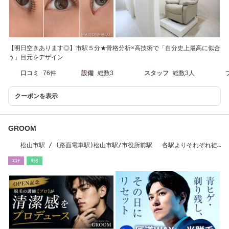
【明日空きあります◎】市駅５分★骨格分析×高技術で「自分史上最高に似合
う」目元をデザイン
口コミ
76件
設備
総数3
スタッフ
総数3人
クーポンを表示
GROOM
松山市駅 / (路面電車駅)松山市駅/市役所前駅 各駅よりそれぞれ徒
歩約7分
ｴｽﾃ
ﾘﾗｸ