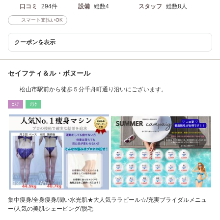
口コミ
294件
設備
総数4
スタッフ
総数8人
スマート支払いOK
クーポンを表示
セイフティ＆ル・ボヌール
松山市駅前から徒歩５分千舟町通り沿いにございます。
ｴｽﾃ
ﾘﾗｸ
集中痩身/全身痩身/潤い水光肌★大人気ララピール☆/充実ブライダルメニュ
ー/人気の美肌シェービング/脱毛