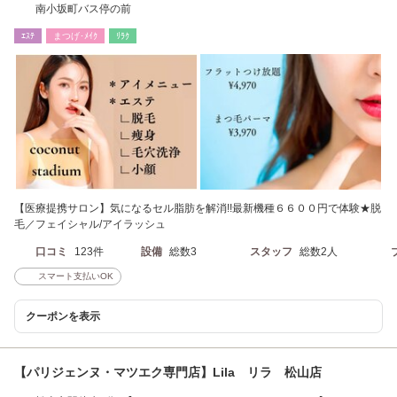
南小坂町バス停の前
ｴｽﾃ
まつげ･ﾒｲｸ
ﾘﾗｸ
【医療提携サロン】気になるセル脂肪を解消!!最新機種６６００円で体験★脱
毛／フェイシャル/アイラッシュ
口コミ
123件
設備
総数3
スタッフ
総数2人
スマート支払いOK
クーポンを表示
【パリジェンヌ・マツエク専門店】Lila リラ 松山店