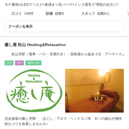
モチ重視のLEDマツエク×束感まつ毛パーマ×メンズ眉毛で‘理想の目元’に!
口コミ
146件
設備
総数6
スタッフ
総数6人
クーポンを表示
癒し庵 松山 Healing&Relaxation
松山市駅（電車・バス・空港行き）・高島屋から徒歩３分 アーケード
の起点近く
ﾘﾗｸ
ｴｽﾃ
整体･ｶｲﾛ
完全個室の癒し空間 ほぐし・アロマ・ヘッドスパ等 日々の疲れや慢性
的なコリを改善しませんか♪