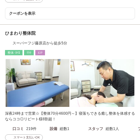
クーポンを表示
ひまわり整体院
スーパーフジ藤原店から徒歩5分
整体･ｶｲﾛ
ﾘﾗｸ
ｴｽﾃ
深夜24時まで営業☆【整体70分4600円～】寝落ちできる癒し整体を体感する
ならココ◎リピート様8割超！
口コミ
219件
設備
総数1
スタッフ
総数1人
スマート支払いOK