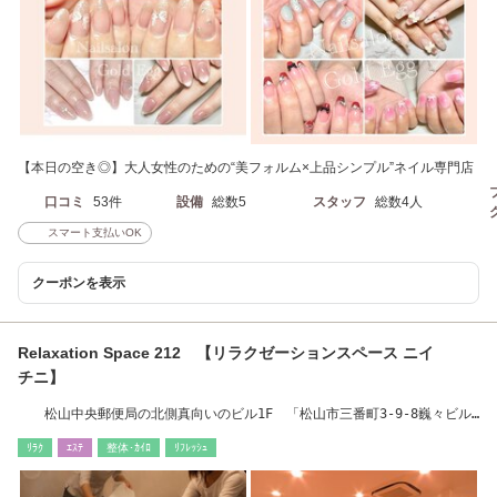
【本日の空き◎】大人女性のための“美フォルム×上品シンプル”ネイル専門店
口コミ
53件
設備
総数5
スタッフ
総数4人
スマート支払いOK
クーポンを表示
Relaxation Space 212 【リラクゼーションスペース ニイ
チニ】
松山中央郵便局の北側真向いのビル1F 「松山市三番町3-9-8巍々ビル
1F」
ﾘﾗｸ
ｴｽﾃ
整体･ｶｲﾛ
ﾘﾌﾚｯｼｭ