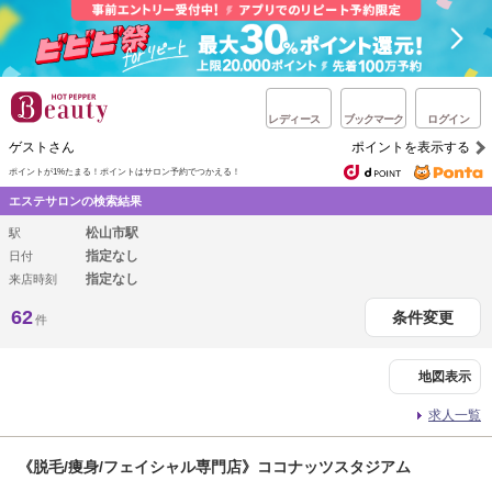
レディース
ブックマーク
ログイン
ゲストさん
ポイントを表示する
ポイントが1%たまる！
ポイントはサロン予約でつかえる！
エステサロンの検索結果
松山市駅
駅
指定なし
日付
指定なし
来店時刻
62
条件変更
件
地図表示
求人一覧
《脱毛/痩身/フェイシャル専門店》ココナッツスタジアム