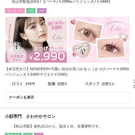
松山市駅徒歩6分♪【パーマ/￥2990★パリジェンヌ/￥3490】
まつげ･ﾒｲｸ
ﾘﾗｸ
ｴｽﾃ
【本日空き◎】NEWOPEN×可愛い自分が見つかる☆［まつげパーマ￥2990/
パリジェンヌ￥3490/マツエク￥3390］
口コミ
348件
設備
総数4
スタッフ
総数4人
クーポンを表示
小顔専門 さわやかサロン
【松山市駅】改札出口から、徒歩１分。交通便利です。