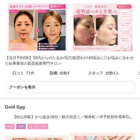
【当日予約OK】30代からのたるみ/毛穴/肌荒れ/小顔悩みに◎お悩みに合わせ
た結果重視の肌質改善専門サロン
口コミ
71件
設備
総数4
スタッフ
総数4人
クーポンを表示
Gold Egg
【松山市駅】から徒歩10分／銀天街近く／柳井町／伊予鉄郊外電車石手
川公園駅徒歩7分
ﾈｲﾙ
ｴｽﾃ
まつげ･ﾒｲｸ