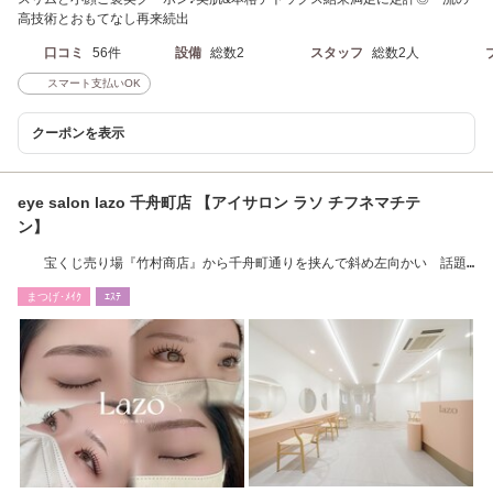
高技術とおもてなし再来続出
口コミ
56件
設備
総数2
スタッフ
総数2人
スマート支払いOK
クーポンを表示
eye salon lazo 千舟町店 【アイサロン ラソ チフネマチテ
ン】
宝くじ売り場『竹村商店』から千舟町通りを挟んで斜め左向かい 話題
の美眉メニュー有
まつげ･ﾒｲｸ
ｴｽﾃ