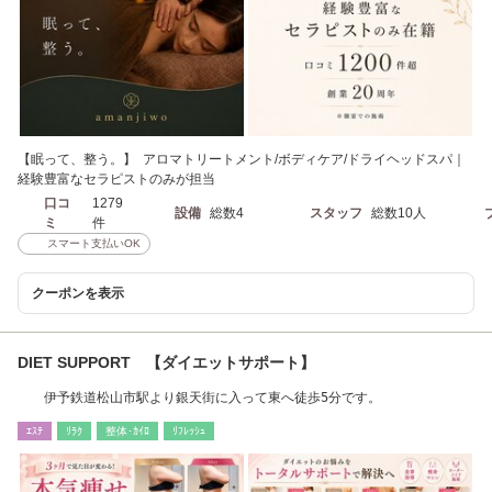
【眠って、整う。】 アロマトリートメント/ボディケア/ドライヘッドスパ｜
経験豊富なセラピストのみが担当
口コ
1279
設備
総数4
スタッフ
総数10人
ミ
件
スマート支払いOK
クーポンを表示
DIET SUPPORT 【ダイエットサポート】
伊予鉄道松山市駅より銀天街に入って東へ徒歩5分です。
ｴｽﾃ
ﾘﾗｸ
整体･ｶｲﾛ
ﾘﾌﾚｯｼｭ