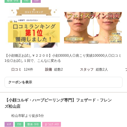
整体･ｶｲﾛ
ﾘﾗｸ
ｴｽﾃ
【小顔矯正お試し￥２２００】小顔30000人◎肩こり実績100000人◎口コミ
1位◎お試し１回で、こんなに変わる
口コミ
124件
設備
総数2
スタッフ
総数2人
クーポンを表示
【小顔コルギ・ハーブピーリング専門】フェザード・フレン
ズ松山店
松山市駅より徒歩5分
ｴｽﾃ
ﾘﾗｸ
整体･ｶｲﾛ
まつげ･ﾒｲｸ