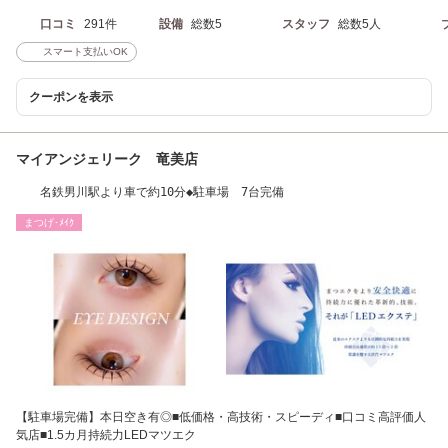
口コミ
291件
設備
総数5
スタッフ
総数5人
スマート支払いOK
クーポンを表示
マイアンジェリーク 竜美店
名鉄男川駅より車で約10分◆駐車場 7台完備
まつげ･ﾒｲｸ
【駐車場完備】本日空き有◎■低価格・高技術・スピーディ■口コミ高評価人
気店■1.5カ月持続力LEDマツエク