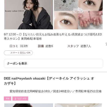
8/7 12:00～◎【なりたい目元もお悩み改善も叶える♪高実績まつげ/眉毛/LED
導入サロン】東岡崎/駐車場有
口コミ
313件
設備
総数6
スタッフ
総数7人
スマート支払いOK
クーポンを表示
DEE nail×eyelash okazaki【ディーネイル アイラッシュ オ
カザキ】
愛知環状鉄道北岡崎駅徒歩10分／国道248道沿い／専用駐車場25台完備
ﾈｲﾙ
まつげ･ﾒｲｸ