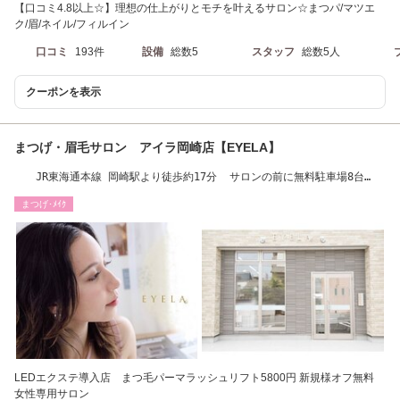
【口コミ4.8以上☆】理想の仕上がりとモチを叶えるサロン☆まつパ/マツエ
ク/眉/ネイル/フィルイン
口コミ
193件
設備
総数5
スタッフ
総数5人
クーポンを表示
まつげ・眉毛サロン アイラ岡崎店【EYELA】
JR東海通本線 岡崎駅より徒歩約17分 サロンの前に無料駐車場8台
（102・103番）完備
まつげ･ﾒｲｸ
LEDエクステ導入店 まつ毛パーマラッシュリフト5800円 新規様オフ無料
女性専用サロン