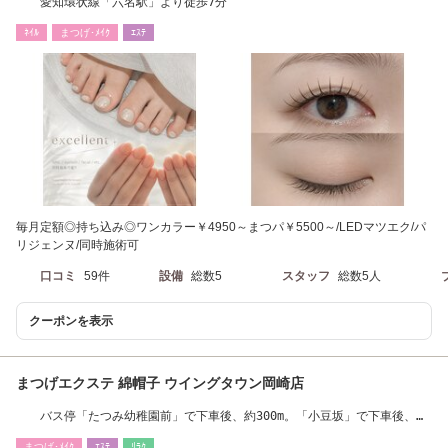
愛知環状線「六名駅」より徒歩7分
ﾈｲﾙ
まつげ･ﾒｲｸ
ｴｽﾃ
毎月定額◎持ち込み◎ワンカラー￥4950～まつパ￥5500～/LEDマツエク/パ
リジェンヌ/同時施術可
口コミ
59件
設備
総数5
スタッフ
総数5人
クーポンを表示
まつげエクステ 綿帽子 ウイングタウン岡崎店
バス停「たつみ幼稚園前」で下車後、約300m。「小豆坂」で下車後、約
200m。
まつげ･ﾒｲｸ
ｴｽﾃ
ﾘﾗｸ