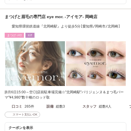
まつげと眉毛の専門店 eye mor. -アイモア- 岡崎店
愛知県環状鉄道線『北岡崎駅』より徒歩5分[愛知県/岡崎市/北岡崎]
まつげ･ﾒｲｸ
ｴｽﾃ
[8月6日15:00～空◎]店前駐車場完備☆"北岡崎駅"パリジェンヌ＆まつ毛パー
マ"¥4,980"数十種のロッド取
口コミ
265件
設備
総数3
スタッフ
総数4人
スマート支払いOK
クーポンを表示