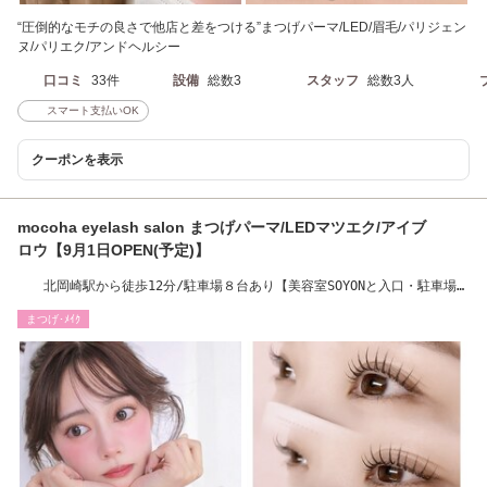
“圧倒的なモチの良さで他店と差をつける”まつげパーマ/LED/眉毛/パリジェン
ヌ/パリエク/アンドヘルシー
口コミ
33件
設備
総数3
スタッフ
総数3人
スマート支払いOK
クーポンを表示
mocoha eyelash salon まつげパーマ/LEDマツエク/アイブ
ロウ【9月1日OPEN(予定)】
北岡崎駅から徒歩12分/駐車場８台あり【美容室SOYONと入口・駐車場共
用】
まつげ･ﾒｲｸ