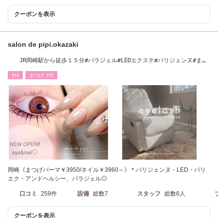
クーポンを表示
salon de pipi.okazaki
JR岡崎駅から徒歩１５分#パラジェル#LEDエクステ#パリジェンヌ#まつ
毛パーマ
ﾈｲﾙ
まつげ･ﾒｲｸ
岡崎《まつげパーマ￥3950/ネイル￥3960～》＊パリジェンヌ・LED・パリ
エク・アンドヘルシー、パラジェル◎
口コミ
259件
設備
総数7
スタッフ
総数6人
クーポンを表示