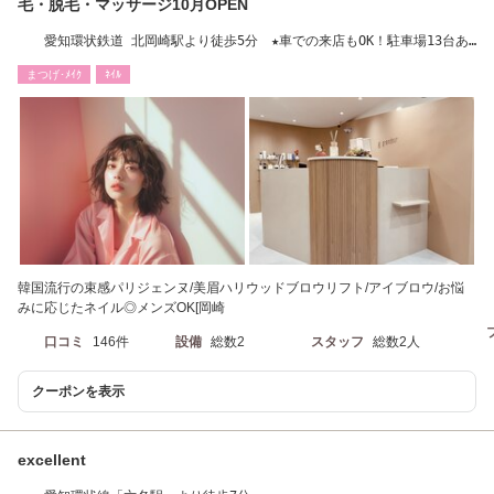
毛・脱毛・マッサージ10月OPEN
愛知環状鉄道 北岡崎駅より徒歩5分 ★車での来店もOK！駐車場13台あ
り
まつげ･ﾒｲｸ
ﾈｲﾙ
韓国流行の束感パリジェンヌ/美眉ハリウッドブロウリフト/アイブロウ/お悩
みに応じたネイル◎メンズOK[岡崎
口コミ
146件
設備
総数2
スタッフ
総数2人
クーポンを表示
excellent