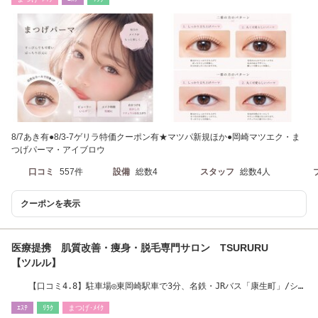
8/7あき有●8/3-7ゲリラ特価クーポン有★マツパ新規ほか●岡崎マツエク・ま
つげパーマ・アイブロウ
口コミ
557件
設備
総数4
スタッフ
総数4人
クーポンを表示
医療提携 肌質改善・痩身・脱毛専門サロン TSURURU
【ツルル】
【口コミ4.8】駐車場◎東岡崎駅車で3分、名鉄・JRバス「康生町」/シビ
コ徒歩10秒
ｴｽﾃ
ﾘﾗｸ
まつげ･ﾒｲｸ