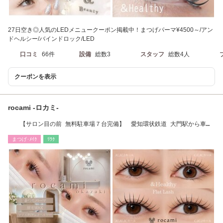
27日空き◎人気のLEDメニュークーポン掲載中！まつげパーマ¥4500～/アン
ドヘルシー/バインドロック/LED
口コミ
66件
設備
総数3
スタッフ
総数4人
クーポンを表示
rocami -ロカミ-
【サロン目の前 無料駐車場７台完備】 愛知環状鉄道 大門駅から車で
5分
まつげ･ﾒｲｸ
ﾘﾗｸ