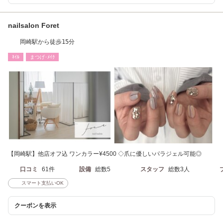
nailsalon Foret
岡崎駅から徒歩15分
ﾈｲﾙ
まつげ･ﾒｲｸ
【岡崎駅】他店オフ込 ワンカラー¥4500 ◇爪に優しいパラジェル可能◎
口コミ
61件
設備
総数5
スタッフ
総数3人
スマート支払いOK
クーポンを表示