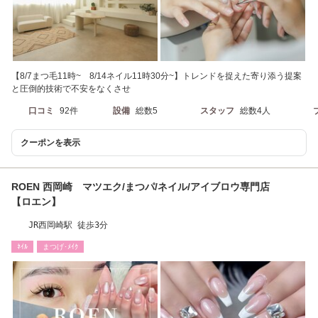
【8/7まつ毛11時~ 8/14ネイル11時30分~】トレンドを捉えた寄り添う提案
と圧倒的技術で不安をなくさせ
口コミ
92件
設備
総数5
スタッフ
総数4人
クーポンを表示
ROEN 西岡崎 マツエク/まつパ/ネイル/アイブロウ専門店
【ロエン】
JR西岡崎駅 徒歩3分
ﾈｲﾙ
まつげ･ﾒｲｸ