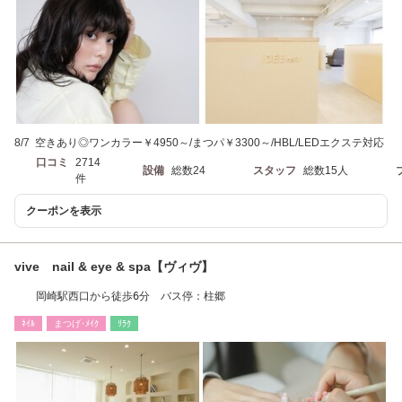
8/7 空きあり◎ワンカラー￥4950～/まつパ￥3300～/HBL/LEDエクステ対応
口コミ
2714
設備
総数24
スタッフ
総数15人
件
クーポンを表示
vive nail & eye & spa【ヴィヴ】
岡崎駅西口から徒歩6分 バス停：柱郷
ﾈｲﾙ
まつげ･ﾒｲｸ
ﾘﾗｸ