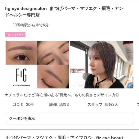
fig eye designsalon まつげパーマ・マツエク・眉毛・アン
ドヘルシー専門店
JR岡崎駅から車で6分
まつげ･ﾒｲｸ
ナチュラルだけど"存在感のある”目元へ。もちの良さとデザイン力◎
口コミ
30件
設備
総数3
スタッフ
総数3人
クーポンを表示
まつげパーマ・マツエク・眉毛・アイブロウ fiz eye beaut