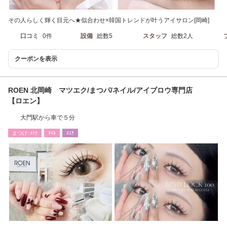
その人らしく輝く目元へ★似合わせ×韓国トレンドが叶うアイサロン[岡崎]
口コミ
0件
設備
総数5
スタッフ
総数2人
クーポンを表示
ROEN 北岡崎 マツエク/まつパ/ネイル/アイブロウ専門店
【ロエン】
大門駅から車で５分
まつげ･ﾒｲｸ
ﾈｲﾙ
ｴｽﾃ