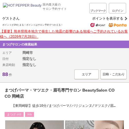
国内最大級の
サロン予約サイト
ブックマーク
ログイン
ゲストさん
ポイントを表示する
ポイントが1%たまる！ポイントはサロン予約でつかえる！
【重要】熊本県熊本地方で発生した地震の影響のある地域へご予約されているお客
様へ（2026年7月28日）
まつげサロンの検索結果
岡崎市
エリア
指定なし
日付
指定なし
来店時刻
88
エリア
日時・こだわり
件
まつげパーマ・マツエク・眉毛専門サロン BeautySalon CO
CO 岡崎店
【東岡崎駅】徒歩10分/まつげパーマ/パリジェンヌ/マツエク/眉
毛/LED/上下/東岡崎
まつげ･ﾒｲｸ
ﾈｲﾙ