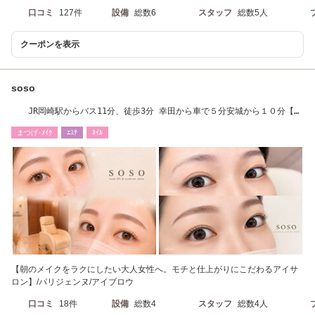
口コミ
127件
設備
総数6
スタッフ
総数5人
クーポンを表示
soso
JR岡崎駅からバス11分、徒歩3分 幸田から車で５分安城から１０分【マ
ツパ/眉毛】
まつげ･ﾒｲｸ
ｴｽﾃ
ﾈｲﾙ
【朝のメイクをラクにしたい大人女性へ。モチと仕上がりにこだわるアイサ
ロン】/パリジェンヌ/アイブロウ
口コミ
18件
設備
総数4
スタッフ
総数4人