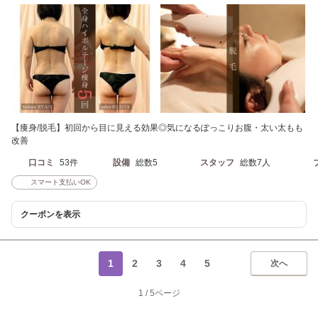
【痩身/脱毛】初回から目に見える効果◎気になるぽっこりお腹・太い太もも
改善
口コミ
53件
設備
総数5
スタッフ
総数7人
スマート支払いOK
クーポンを表示
1
2
3
4
5
次へ
1
/
5ページ