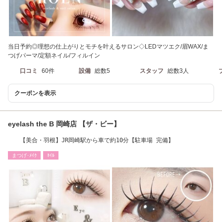
当日予約◎理想の仕上がりとモチを叶えるサロン◇LEDマツエク/眉WAX/ま
つげパーマ/定額ネイル/フィルイン
口コミ
60件
設備
総数5
スタッフ
総数3人
クーポンを表示
eyelash the B 岡崎店 【ザ・ビー】
【美合・羽根】JR岡崎駅から車で約10分【駐車場 完備】
まつげ･ﾒｲｸ
ﾈｲﾙ