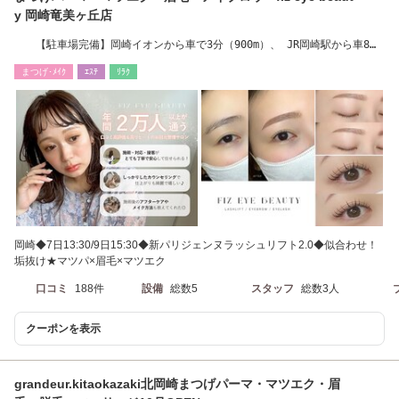
y 岡崎竜美ヶ丘店
【駐車場完備】岡崎イオンから車で3分（900m）、 JR岡崎駅から車8分
/ 戸崎公園 近く
まつげ･ﾒｲｸ
ｴｽﾃ
ﾘﾗｸ
岡崎◆7日13:30/9日15:30◆新パリジェンヌラッシュリフト2.0◆似合わせ！
垢抜け★マツパ×眉毛×マツエク
口コミ
188件
設備
総数5
スタッフ
総数3人
クーポンを表示
grandeur.kitaokazaki北岡崎まつげパーマ・マツエク・眉