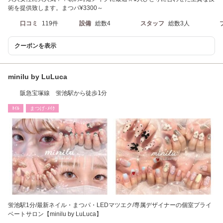
術を提供致します。まつパ¥3300～
口コミ
119件
設備
総数4
スタッフ
総数3人
クーポンを表示
minilu by LuLuca
阪急宝塚線 蛍池駅から徒歩1分
ﾈｲﾙ
まつげ･ﾒｲｸ
蛍池駅1分/最新ネイル・まつパ・LEDマツエク/専属デザイナーの個室プライ
ベートサロン【minilu by LuLuca】