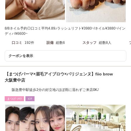
8/8ネイル予約◎口コミ平均4.89♪ラッシュリフト¥3980~/ネイル¥3880~/イン
ディバ¥6600~
口コミ
192件
設備
総数6
スタッフ
総数8人
クーポンを表示
【まつげパーマ×眉毛アイブロウ×パリジェンヌ】fiio brow
大阪豊中店
阪急豊中駅徒歩2分の好立地♪ほぼ雨に濡れずご来店OK♪
まつげ･ﾒｲｸ
ｴｽﾃ