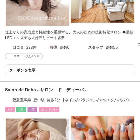
仕上がりの完成度と持続性を重視する、大人のための技術特化サロン ◆最新
LEDエクステも大好評リピート多数
口コミ
238件
設備
総数6
スタッフ
総数5人
スマート支払いOK
クーポンを表示
Salon de Deba - サロン ド ディーバ -
阪急宝塚線 豊中駅 徒歩2分 [ネイル/パラジェル/マツエク/マツパ/エ
ステ/インディバ]
ﾈｲﾙ
ﾘﾗｸ
ｴｽﾃ
まつげ･ﾒｲｸ