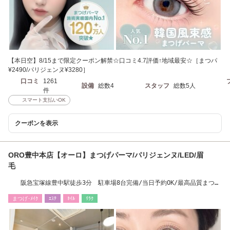
【本日空】8/15まで限定クーポン解禁☆口コミ4.7評価↑地域最安☆［まつパ
¥2490/パリジェンヌ¥3280］
口コミ
1261
設備
総数4
スタッフ
総数5人
件
スマート支払いOK
クーポンを表示
ORO豊中本店【オーロ】まつげパーマ/パリジェンヌ/LED/眉
毛
阪急宝塚線豊中駅徒歩3分 駐車場8台完備/当日予約OK/最高品質まつげ
パーマ/マツエク
まつげ･ﾒｲｸ
ｴｽﾃ
ﾈｲﾙ
ﾘﾗｸ