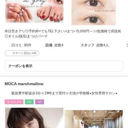
本日空きアリ◎予約枠×でもTEL下さい♪/まつパ5,000円～☆/低価格で高技術
◎ネイル/脱毛/まつげパーマ
口コミ
90件
設備
総数4
スタッフ
総数4人
スマート支払いOK
クーポンを表示
MOCA marshmallow
阪急豊中駅徒歩3分≪19時まで受付≫大池小学校横★女性専用サロン★
まつげ･ﾒｲｸ
ﾘﾗｸ
ｴｽﾃ