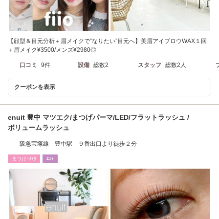
【顔型＆目元分析＋眉メイクで”なりたい”目元へ】美眉アイブロウWAX１回
＋眉メイク¥3500/メンズ¥2980◎
口コミ
9件
設備
総数2
スタッフ
総数2人
クーポンを表示
enuit 豊中 マツエク/まつげパーマ/LED/フラットラッシュ /
ボリュームラッシュ
阪急宝塚線 豊中駅 ９番出口より徒歩２分
まつげ･ﾒｲｸ
ｴｽﾃ