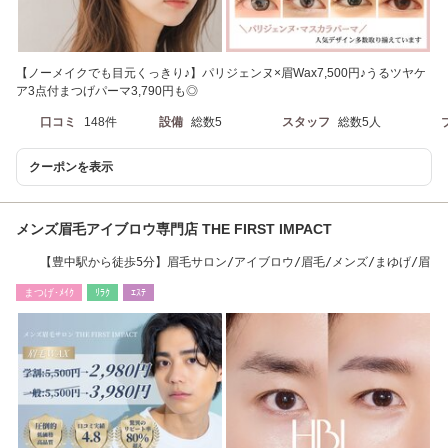
【ノーメイクでも目元くっきり♪】パリジェンヌ×眉Wax7,500円♪うるツヤケ
ア3点付まつげパーマ3,790円も◎
口コミ
148件
設備
総数5
スタッフ
総数5人
クーポンを表示
メンズ眉毛アイブロウ専門店 THE FIRST IMPACT
【豊中駅から徒歩5分】眉毛サロン/アイブロウ/眉毛/メンズ/まゆげ/眉
まつげ･ﾒｲｸ
ﾘﾗｸ
ｴｽﾃ