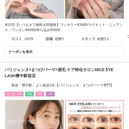
本日空【いつもオフ無料＆同価格】ワンカラー¥3990/マグネット・ニュアン
ス・ワンホン¥4990/持ち込み¥5990
口コミ
102件
設備
総数5
スタッフ
総数5人
クーポンを表示
パリジェンヌ×まつげパーマ×眉毛 ケア特化サロンNICE EYE
LASH豊中駅前店
阪急「豊中駅」より徒歩1分【パリジェンヌ・まつげパーマ専門】
まつげ･ﾒｲｸ
ﾘﾗｸ
ﾈｲﾙ
ｴｽﾃ