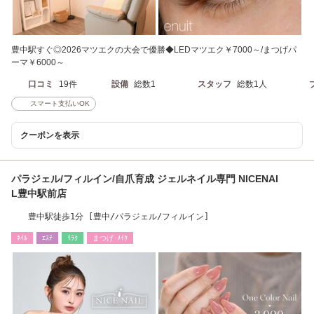
豊中駅すぐ◎2026マツエクの大会で優勝◆LEDマツエク￥7000～/まつげパ
ーマ￥6000～
口コミ
19件
設備
総数1
スタッフ
総数1人
スマート支払いOK
クーポンを表示
パラジェル/フィルイン/自爪育成 ジェルネイル専門 NICENAI
L豊中駅前店
豊中駅徒歩1分 [豊中/パラジェル/フィルイン]
ﾈｲﾙ
ｴｽﾃ
ﾘﾗｸ
まつげ･ﾒｲｸ