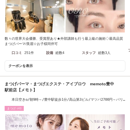
数々の世界大会優勝、受賞歴あり★外部講師も行う最上級の施術◇最高品質
まつげパーマ/美眉☆お子様同伴可
口コミ
251件
設備
総数4
スタッフ
総数3人
クーポンを表示
まつげパーマ・まつげエクステ・アイブロウ memoto豊中
駅前店【メモト】
本日空き◎/朝9時～/豊中駅徒歩1分/高山第3ビル/マツパ2700円～パリ
ジェンヌ3700円～
まつげ･ﾒｲｸ