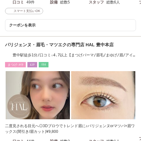
口コミ
49件
設備
総数5
スタッフ
総数6人
スマート支払いOK
クーポンを表示
パリジェンヌ・眉毛・マツエクの専門店 HAL 豊中本店
豊中駅徒歩1分/口コミ☆4.7以上【まつげパーマ/眉毛/まゆげ/眉/アイ
ブロウ/マツエク】
まつげ･ﾒｲｸ
ｴｽﾃ
ﾘﾗｸ
二度見される目元へ◎3Dブロウでトレンド眉に♪パリジェンヌorマツパ×眉ワ
ックス(間引き/眉カット)¥9,800