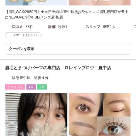
【眉毛WAX/2980円】★当日予約◎/豊中駅徒歩5分/メンズ眉毛専門店が豊中
にNEWOPEN◎/HBL/メンズ眉毛/眉
口コミ
88件
設備
総数1
スタッフ
総数1人
スマート支払いOK
クーポンを表示
眉毛とまつげパーマの専門店 ロレインブロウ 豊中店
阪急豊中駅 徒歩４分
まつげ･ﾒｲｸ
ｴｽﾃ
ﾘﾗｸ