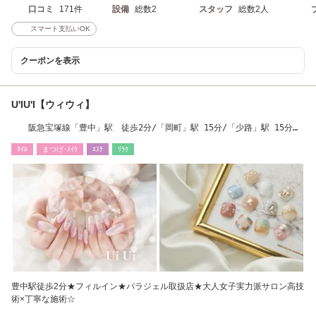
口コミ
171件
設備
総数2
スタッフ
総数2人
スマート支払いOK
クーポンを表示
U'IU'I【ウィウィ】
阪急宝塚線「豊中」駅 徒歩2分/「岡町」駅 15分/「少路」駅 15分
【アイ/ネイル】
ﾈｲﾙ
まつげ･ﾒｲｸ
ｴｽﾃ
ﾘﾗｸ
豊中駅徒歩2分★フィルイン★パラジェル取扱店★大人女子実力派サロン高技
術×丁寧な施術☆