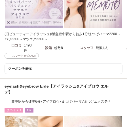
(旧ビューティーアイラッシュ)/阪急豊中駅から徒歩1分/まつげパーマ2200～
パリ3300～マツエク3300～
口コミ
1493
設備
総数8
スタッフ
総数4人
件
スマート支払いOK
クーポンを表示
eyelash&eyebrow Erde【アイラッシュ&アイブロウ エル
デ】
豊中駅から徒歩6分/アイブロウ/まつげパーマ/まつげエクステ＊
まつげ･ﾒｲｸ
ｴｽﾃ