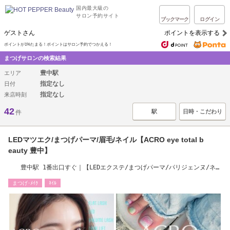
国内最大級の
サロン予約サイト
ブックマーク
ログイン
ゲストさん
ポイントを表示する
ポイントが1%たまる！ポイントはサロン予約でつかえる！
まつげサロンの検索結果
豊中駅
エリア
指定なし
日付
指定なし
来店時刻
42
駅
日時・こだわり
件
LEDマツエク/まつげパーマ/眉毛/ネイル【ACRO eye total b
eauty 豊中】
豊中駅 1番出口すぐ｜【LEDエクステ/まつげパーマ/パリジェンヌ/ネイ
ル/眉毛サロン】
まつげ･ﾒｲｸ
ﾈｲﾙ