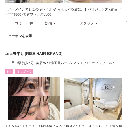
【ノーメイクでもこのキレイさ♪きゅんとする眉に。】パリジェンヌ×眉毛パ
ーマ¥9800♪美眉ワックス5500
口コミ
180件
設備
-
スタッフ
-
クーポンを表示
Leia豊中店[RISE HAIR BRAND]
豊中駅徒歩5分 美眉WAX/韓国風パーマ/マツエク/ミラノスタイル/
ﾈｲﾙ
まつげ･ﾒｲｸ
大人女性に大人気！！朝の時短メイクに最適☆1人ひとりに合わせた上質な技