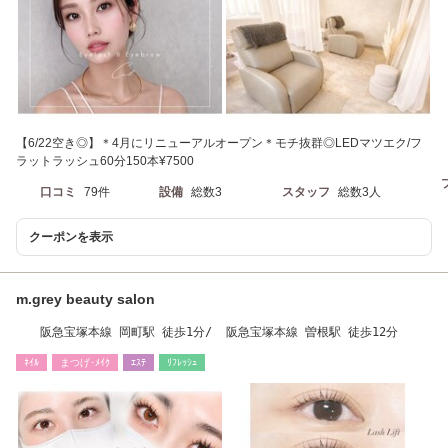
【6/22空き◎】＊4月にリニューアルオープン＊モチ抜群◎LEDマツエク/フ
ラットラッシュ60分150本¥7500
口コミ
79件
設備
総数3
スタッフ
総数3人
クーポンを表示
m.grey beauty salon
阪急宝塚本線 岡町駅 徒歩1分/ 阪急宝塚本線 曽根駅 徒歩12分
ﾈｲﾙ
まつげ･ﾒｲｸ
ｴｽﾃ
ﾘﾌﾚｯｼｭ