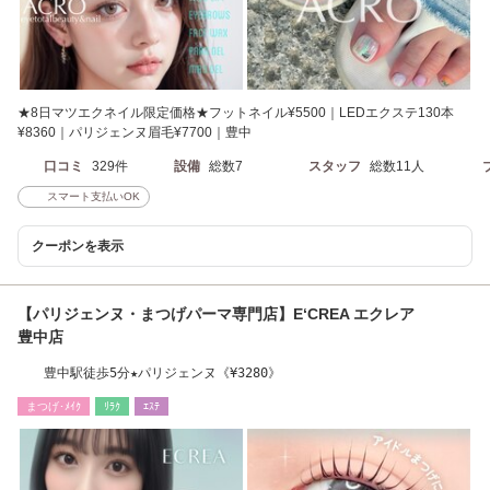
★8日マツエクネイル限定価格★フットネイル¥5500｜LEDエクステ130本
¥8360｜パリジェンヌ眉毛¥7700｜豊中
口コミ
329件
設備
総数7
スタッフ
総数11人
スマート支払いOK
クーポンを表示
【パリジェンヌ・まつげパーマ専門店】E‘CREA エクレア
豊中店
豊中駅徒歩5分★パリジェンヌ《¥3280》
まつげ･ﾒｲｸ
ﾘﾗｸ
ｴｽﾃ