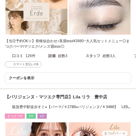
【当日予約OK☆】骨格似合わせ♪美眉wax¥3980~大人気セットメニュー◎ま
つげパーマ/マツエク/メンズ眉wax◎
口コミ
126件
設備
総数3
スタッフ
総数3人
スマート支払いOK
クーポンを表示
【パリジェンヌ・マツエク専門店】Lila リラ 豊中店
阪急豊中駅徒歩すぐ★【パーマ/￥2780★パリジェンヌ/￥3480】 LED
導入店
まつげ･ﾒｲｸ
ﾘﾗｸ
ｴｽﾃ