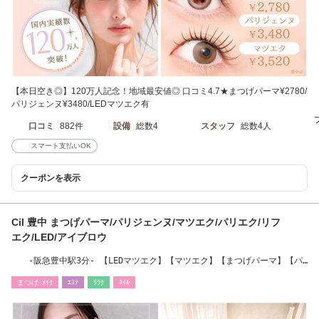
【本日空き◎】120万人記念！地域最安値◎ 口コミ4.7★まつげパーマ¥2780/
パリジェンヌ¥3480/LEDマツエク有
口コミ
882件
設備
総数4
スタッフ
総数4人
スマート支払いOK
クーポンを表示
Cil 豊中 まつげパーマ/パリジェンヌ/マツエク/パリエク/リフ
エク/LED/アイブロウ
-阪急豊中駅3分- 【LEDマツエク】【マツエク】【まつげパーマ】【パ
リジェンヌ】
まつげ･ﾒｲｸ
ｴｽﾃ
ﾘﾗｸ
ﾈｲﾙ