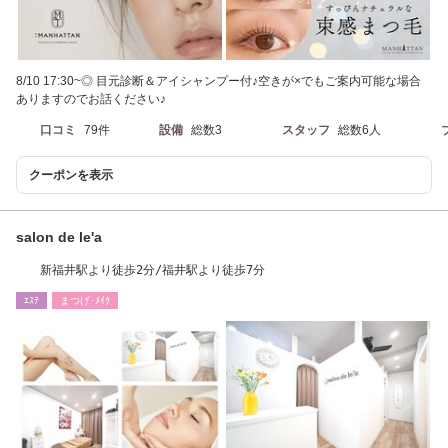
8/10 17:30~◎ 目元診断＆アイシャンプー付♪空きが×でもご案内可能な場合
ありますのでお話ください♪
口コミ
79件
設備
総数3
スタッフ
総数6人
クーポンを表示
salon de le'a
新福井駅より徒歩2分/福井駅より徒歩7分
ｴｽﾃ
まつげ･ﾒｲｸ