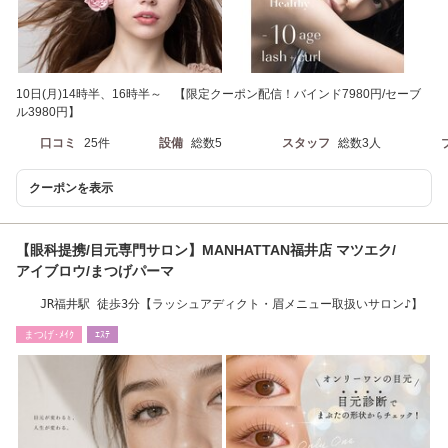
10日(月)14時半、16時半～ 【限定クーポン配信！バインド7980円/セーブ
ル3980円】
口コミ
25件
設備
総数5
スタッフ
総数3人
クーポンを表示
【眼科提携/目元専門サロン】MANHATTAN福井店 マツエク/
アイブロウ/まつげパーマ
JR福井駅 徒歩3分【ラッシュアディクト・眉メニュー取扱いサロン♪】
まつげ･ﾒｲｸ
ｴｽﾃ