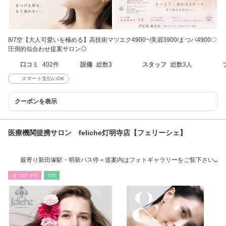
8/7空【大人可愛いを極める】高技術マツエク4900~/美眉3900/まつパ4900◇
圧倒的似合わせ提案サロン◎
口コミ
402件
設備
総数3
スタッフ
総数3人
スマート支払いOK
クーポンを表示
医療機関提携サロン feliche灯明寺店【フェリーシェ】
最寄り新田塚駅・明新バス停＜道案内はフォトギャラリーをご覧下さい
＞
まつげ･ﾒｲｸ
ﾘﾗｸ