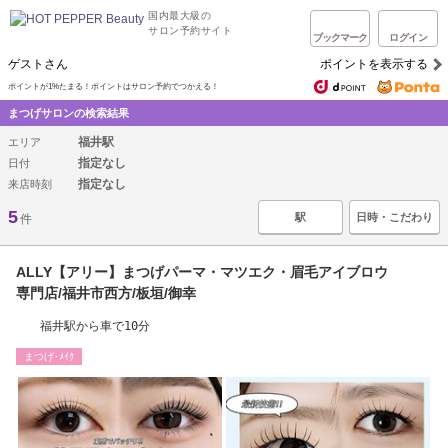
国内最大級の
サロン予約サイト
ブックマーク
ログイン
ゲストさん
ポイントを表示する
ポイントが1%たまる！ポイントはサロン予約でつかえる！
まつげサロンの検索結果
福井駅
エリア
指定なし
日付
指定なし
来店時刻
5
駅
日時・こだわり
件
ALLY【アリー】まつげパーマ・マツエク・眉毛アイブロウ
専門店/福井市西方/板垣/御幸
福井駅から車で10分
まつげ･ﾒｲｸ