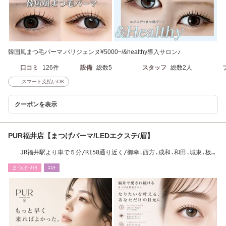
韓国風まつ毛パーマ.パリジェンヌ¥5000~/&healthy導入サロン♪
口コミ
126件
設備
総数5
スタッフ
総数2人
スマート支払いOK
クーポンを表示
PUR福井店【まつげパーマ/LEDエクステ/眉】
JR福井駅より車で５分/R158通り近く/御幸.西方.成和.和田.城東.板
垣.木田/創業12年◎
まつげ･ﾒｲｸ
ｴｽﾃ