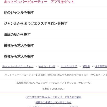
ホットペッパービューティー アプリをゲット
他のジャンルを探す
ジャンルからまつげエクステサロンを探す
沿線の駅から探す
業種から求人を探す
職種から求人を探す
ホットペッパービューティー
ネイル・まつげ
まつげエクステ
愛知県
名古屋市中
【ホットペッパービューティー】高畑駅（愛知県）周辺で人気のまつげエクステ（マツエク・ア
高畑駅周辺のまつげエクステ（マツエク・アイラッシュ）サロン一覧
更新日：2026/08/07
HOT PEPPER Beautyとサロンボード導入のご案内
掲載をご希望のサロン様はこちら