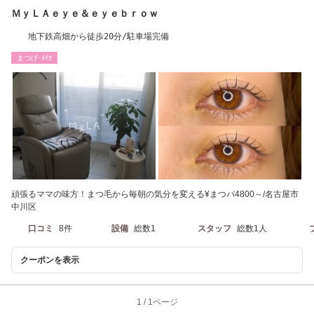
ＭｙＬＡｅｙｅ＆ｅｙｅｂｒｏｗ
地下鉄高畑から徒歩20分/駐車場完備
まつげ･ﾒｲｸ
頑張るママの味方！まつ毛から毎朝の気分を変える¥まつパ4800～/名古屋市
中川区
口コミ
8件
設備
総数1
スタッフ
総数1人
クーポンを表示
1
/
1ページ