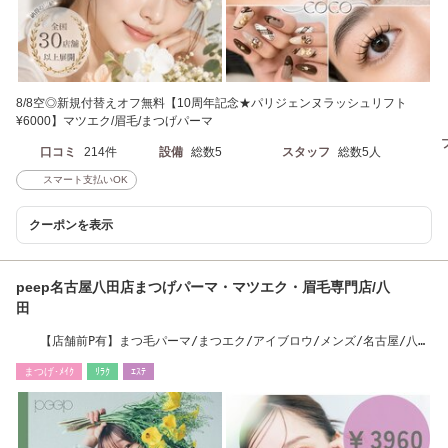
8/8空◎新規付替えオフ無料【10周年記念★パリジェンヌラッシュリフト
¥6000】マツエク/眉毛/まつげパーマ
口コミ
214件
設備
総数5
スタッフ
総数5人
スマート支払いOK
クーポンを表示
peep名古屋八田店まつげパーマ・マツエク・眉毛専門店/八
田
【店舗前P有】まつ毛パーマ/まつエク/アイブロウ/メンズ/名古屋/八
田/中村区/中川区
まつげ･ﾒｲｸ
ﾘﾗｸ
ｴｽﾃ