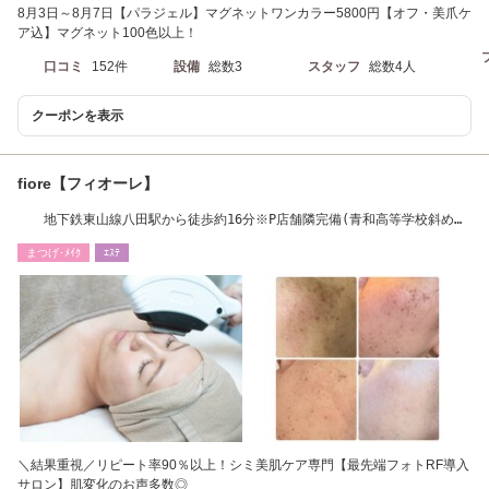
8月3日～8月7日【パラジェル】マグネットワンカラー5800円【オフ・美爪ケ
ア込】マグネット100色以上！
口コミ
152件
設備
総数3
スタッフ
総数4人
クーポンを表示
fiore【フィオーレ】
地下鉄東山線八田駅から徒歩約16分※P店舗隣完備(青和高等学校斜め向
かい)※女性専用
まつげ･ﾒｲｸ
ｴｽﾃ
＼結果重視／リピート率90％以上！シミ美肌ケア専門【最先端フォトRF導入
サロン】肌変化のお声多数◎