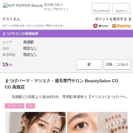
国内最大級の
サロン予約サイト
ブックマーク
ログイン
ゲストさん
ポイントを表示する
ポイントが1%たまる！ポイントはサロン予約でつかえる！
まつげサロンの検索結果
高畑駅
エリア
指定なし
日付
指定なし
来店時刻
15
駅
日時・こだわり
件
まつげパーマ・マツエク・眉毛専門サロン BeautySalon CO
CO 高畑店
高畑駅/八田駅より徒歩約5分、専用駐車場有り【マツエク/まつげパー
マ】
まつげ･ﾒｲｸ
ﾈｲﾙ