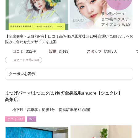
【全席個室・店舗前P有】口コミ高評価/八田駅徒歩10秒◎通いつ続けたい×お
悩みに合わせたデザインを提案
口コミ
332件
設備
総数3
スタッフ
総数3人
スマート支払いOK
クーポンを表示
まつげパーマ/まつエク/まゆげ/全身脱毛shucre【シュクレ】
高畑店
地下鉄「高畑駅」徒歩1分・提携駐車場8台完備
まつげ･ﾒｲｸ
ｴｽﾃ