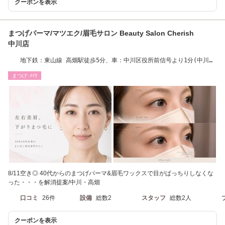
クーポンを表示
まつげパーマ/マツエク/眉毛サロン Beauty Salon Cherish
中川店
地下鉄：東山線 高畑駅徒歩5分、車：中川区役所前信号より1分(中川区
高畑/港区/眉毛)
まつげ･ﾒｲｸ
8/11空き◎ 40代からのまつげパーマ&眉毛ワックスで目がぱっちりしなくな
った・・・を解消提案/中川・高畑
口コミ
26件
設備
総数2
スタッフ
総数2人
クーポンを表示