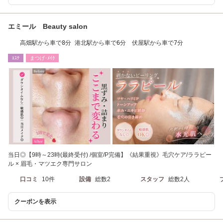
エミール Beauty salon
高畑駅から車で8分 港北駅から車で6分 伏屋駅から車で7分
ｴｽﾃ
まつげ･ﾒｲｸ
当日◎【9時～23時(最終受付) /個室/P完備】《結果重視》毛穴ケア/ララピー
ル × 眉毛・マツエク専門サロン
口コミ
10件
設備
総数2
スタッフ
総数2人
クーポンを表示