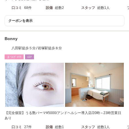
口コミ
68件
設備
総数2
スタッフ
総数1人
クーポンを表示
Bonny
八田駅徒歩５分/岩塚駅徒歩８分
まつげ･ﾒｲｸ
ｴｽﾃ
【完全個室】うる艶パーマ¥5000/アンドヘルシー導入店/20時～23時営業日
あり
口コミ
27件
設備
総数1
スタッフ
総数1人