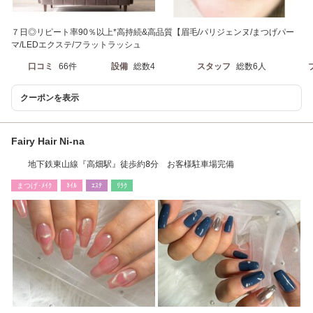
７日◎リピート率90％以上*高持続&高品質【眉毛/パリジェンヌ/まつげパー
マ/LEDエクステ/フラットラッシュ
口コミ
66件
設備
総数4
スタッフ
総数6人
クーポンを表示
Fairy Hair Ni-na
地下鉄東山線『高畑駅』徒歩約8分 お客様駐車場完備
まつげ･ﾒｲｸ
ﾈｲﾙ
ｴｽﾃ
ﾘﾗｸ