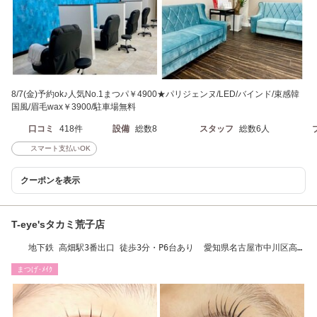
8/7(金)予約ok♪人気No.1まつパ￥4900★パリジェンヌ/LED/バインド/束感韓
国風/眉毛wax￥3900/駐車場無料
口コミ
418件
設備
総数8
スタッフ
総数6人
スマート支払いOK
クーポンを表示
T-eye'sタカミ荒子店
地下鉄 高畑駅3番出口 徒歩3分・P6台あり 愛知県名古屋市中川区高畑
1-191
まつげ･ﾒｲｸ