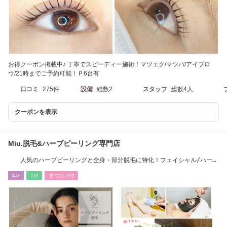
お得クーポン掲載中♪ 丁寧でスピーディー施術！マツエク/マツパ/アイブロ
ウ/21時までご予約可能！Ｐ6台有
口コミ
275件
設備
総数2
スタッフ
総数4人
クーポンを表示
Miu.脱毛&ハーブピーリング専門店
人気のハーブピーリングと全身・部分脱毛に特化！フェイシャル/ハーブ
ピーリング/脱毛
ｴｽﾃ
ﾘﾗｸ
まつげ･ﾒｲｸ