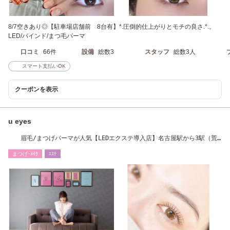
8/7空きあり◎【駐車場店舗前 8台有】*.圧倒的仕上がりとモチの良さ.*.。
LED/バインド/まつ毛パーマ
口コミ
66件
設備
総数3
スタッフ
総数3人
スマート支払いOK
クーポンを表示
u eyes
眉毛/まつげパーマが人気【LEDエクステ導入店】名古屋駅から3駅（荒
子駅、高畑駅）
まつげ･ﾒｲｸ
ｴｽﾃ