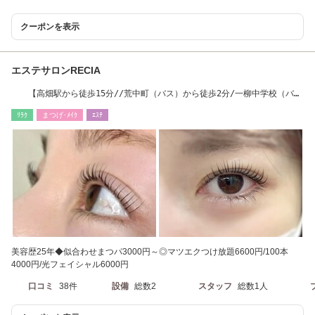
クーポンを表示
エステサロンRECIA
【高畑駅から徒歩15分//荒中町（バス）から徒歩2分/一柳中学校（バ
ス）から徒歩6分】
ﾘﾗｸ
まつげ･ﾒｲｸ
ｴｽﾃ
美容歴25年◆似合わせまつパ3000円～◎マツエクつけ放題6600円/100本
4000円/光フェイシャル6000円
口コミ
38件
設備
総数2
スタッフ
総数1人