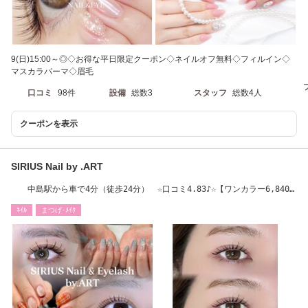
9(日)15:00～◎◇お得な平日限定クーポン◇ネイルオフ無料◇フィルイン◇
マスカラパーマ◇眉毛
口コミ
98件
設備
総数3
スタッフ
総数4人
クーポンを表示
SIRIUS Nail by .ART
中島駅から車で4分（徒歩24分） ☆口コミ4.83♪☆【ワンカラー6,840
円～】
ﾈｲﾙ
まつげ･ﾒｲｸ