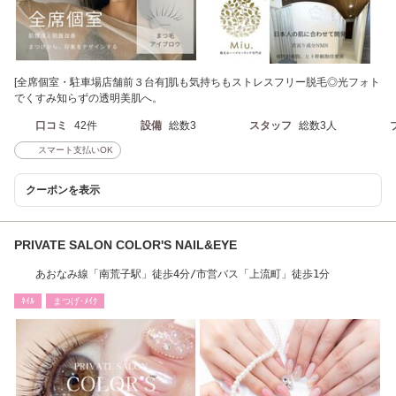
[全席個室・駐車場店舗前３台有]肌も気持ちもストレスフリー脱毛◎光フォト
でくすみ知らずの透明美肌へ。
口コミ
42件
設備
総数3
スタッフ
総数3人
スマート支払いOK
クーポンを表示
PRIVATE SALON COLOR'S NAIL&EYE
あおなみ線「南荒子駅」徒歩4分/市営バス「上流町」徒歩1分
ﾈｲﾙ
まつげ･ﾒｲｸ