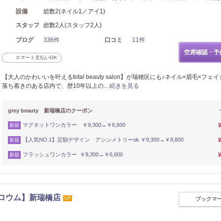
設備
総数2(ネイル1／アイ1)
スタッフ
総数2人(スタッフ2人)
ブログ
336件
口コミ
11件
空席確認・予
スマート支払いOK
【大人のかわいいを叶えるtotal beauty salon】が瑞穂区にも♪ネイル×眉毛×フェ
落ち着きのある店内で、歴10年以上の…
続きを見る
grey beauty 新瑞橋店のクーポン
マグネットワンカラー ￥9,300→￥6,600
新規
【人気NO.1】定額デザイン アシンメトリーok ￥9,300→￥8,800
新規
フラッシュワンカラー ￥9,300→￥6,600
新規
グロウム】新瑞橋店
UP
ブックマ