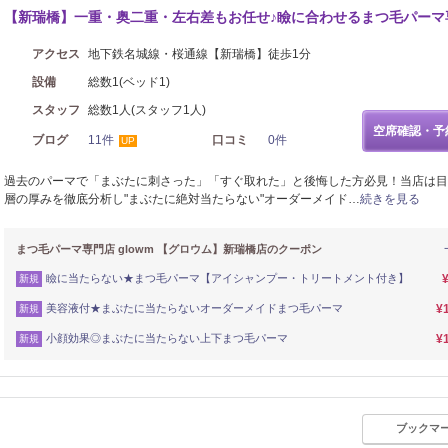
【新瑞橋】一重・奥二重・左右差もお任せ♪瞼に合わせるまつ毛パーマ
アクセス
地下鉄名城線・桜通線【新瑞橋】徒歩1分
設備
総数1(ベッド1)
スタッフ
総数1人(スタッフ1人)
空席確認・予
ブログ
11件
口コミ
0件
UP
過去のパーマで「まぶたに刺さった」「すぐ取れた」と後悔した方必見！当店は目
層の厚みを徹底分析し"まぶたに絶対当たらない"オーダーメイド…
続きを見る
まつ毛パーマ専門店 glowm 【グロウム】新瑞橋店のクーポン
瞼に当たらない★まつ毛パーマ【アイシャンプー・トリートメント付き】
新規
美容液付★まぶたに当たらないオーダーメイドまつ毛パーマ
¥
新規
小顔効果◎まぶたに当たらない上下まつ毛パーマ
¥
新規
ブックマ