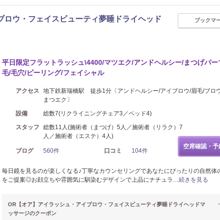
ブロウ・フェイスビューティ夢睡ドライヘッド
ブックマ
平日限定フラットラッシュ\4400/マツエク/アンドヘルシー/まつげパー
毛/毛穴/ピーリング/フェイシャル
アクセス
地下鉄新瑞橋駅 徒歩1分〔アンドヘルシー/アイブロウ/眉毛/ブロウ
まつエク〕
設備
総数7(リクライニングチェア3／ベッド4)
スタッフ
総数11人(施術者（まつげ）5人／施術者（リラク）7
人／施術者（エステ）4人)
空席確認・予
ブログ
560件
口コミ
104件
毎日鏡を見るのが楽しくなる♪丁寧なカウンセリングであなたにぴったりの自然体
をご提案◎お顔立ちや雰囲気に馴染むデザインで上品にナチュラ…
続きを見る
OR【オア】アイラッシュ・アイブロウ・フェイスビューティ夢睡ドライヘッドマ
ッサージのクーポン