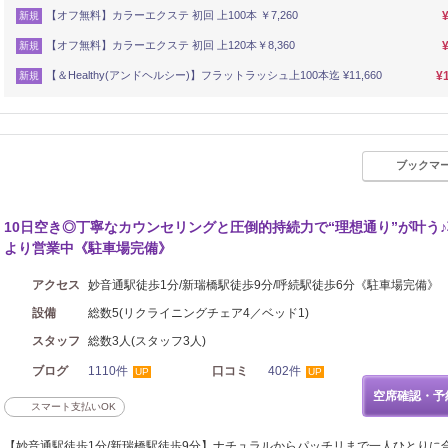
【オフ無料】カラーエクステ 初回 上100本 ￥7,260
新規
【オフ無料】カラーエクステ 初回 上120本￥8,360
新規
【＆Healthy(アンドヘルシー)】フラットラッシュ上100本迄 ¥11,660
¥
新規
ブックマ
10日空き◎丁寧なカウンセリングと圧倒的持続力で“理想通り”が叶う♪
より営業中《駐車場完備》
アクセス
妙音通駅徒歩1分/新瑞橋駅徒歩9分/呼続駅徒歩6分《駐車場完備》
設備
総数5(リクライニングチェア4／ベッド1)
スタッフ
総数3人(スタッフ3人)
ブログ
1110件
口コミ
402件
UP
UP
空席確認・予
スマート支払いOK
【妙音通駅徒歩1分/新瑞橋駅徒歩9分】ナチュラルからパッチリまで一人ひとりに