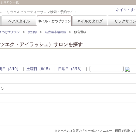
ュ）サロン一覧
ネイル・ま
ン ・リラク＆ビューティーサロン検索・予約サイト
ヘアスタイル
ネイル・まつげサロン
ネイルカタログ
リラクサロ
まつげエクステ
愛知県
名古屋市瑞穂区
妙音通駅
ツエク・アイラッシュ）サロンを探す
明日（8/10）
土曜日（8/15）
日曜日（8/16）
ロン
※クーポンは各店の「クーポン・メニュー」画面で印刷し