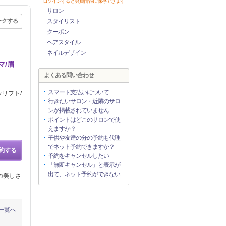
ログインすると会員情報に保存できます
サロン
ークする
スタイリスト
クーポン
ヘアスタイル
ネイルデザイン
マ/眉
よくある問い合わせ
スマート支払いについて
リフト/
行きたいサロン・近隣のサロ
ンが掲載されていません
ポイントはどこのサロンで使
えますか？
子供や友達の分の予約も代理
でネット予約できますか？
約する
予約をキャンセルしたい
「無断キャンセル」と表示が
出て、ネット予約ができない
の美しさ
一覧へ