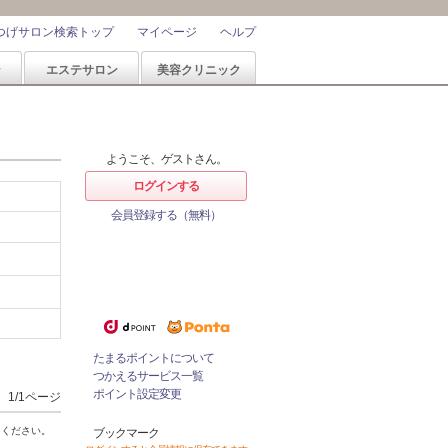
つげサロン検索トップ
マイページ
ヘルプ
ン
エステサロン
美容クリニック
ようこそ、ゲストさん。
ログインする
会員登録する（無料）
ホットペッパービューティーなら
1%
ポイントが
たまる！
ためたポイントをつかっておとく
にサロンをネット予約！
たまるポイントについて
つかえるサービス一覧
ポイント設定変更
1/1ページ
てください。
ブックマーク