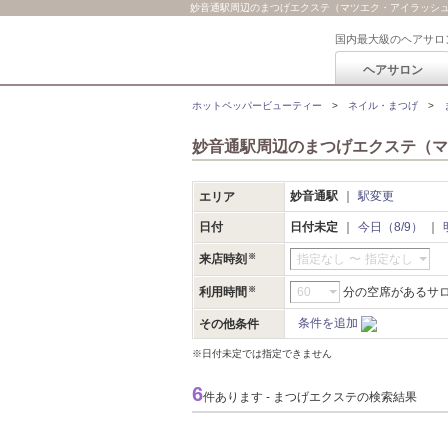
妙音通駅周辺のまつげエクステ（マツエク・アイラッシ
国内最大級のヘアサロ
ヘアサロン
ホットペッパービューティー
ネイル・まつげ
妙音通駅周辺のまつげエクステ（マ
妙音通駅
駅変更
エリア
日付
日付未定
今日（8/9）
来店時刻
指定なし
〜
指定なし
利用時間
分の空席があるサ
条件を追加
その他条件
※日付未定では指定できません
6
件あります - まつげエクステの検索結果