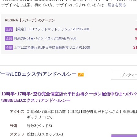
デザインをご提案。初めての方、デザインに悩まれている方は…
続きを見る
REGINA【レジーナ】のクーポン
【限定】LEDフラットマットラッシュ120本¥7700
全員
持続力No1★バインドロック100束 ¥7700
全員
上下LEDで盛れ感UP☆中顔面短縮マツエク¥11000
¥
全員
つげパーマ/LEDエクステ/アンドヘルシー
UP
ブックマ
13時半~17時半~空◎完全個室店☆平日お得クーポン配信中◎まつげパ
\3680/LEDエクステ/アンドヘルシー
アクセス
新瑞橋駅7番出口目の前【目印は1階が珈食房るぱんさん】※詳細
ギャラリーにて
設備
総数3(ベッド3)
スタッフ
総数3人(スタッフ3人)