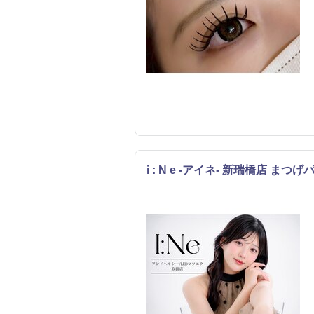
i : N e -アイネ- 新瑞橋店 ま
まつげ・メイク
エステ