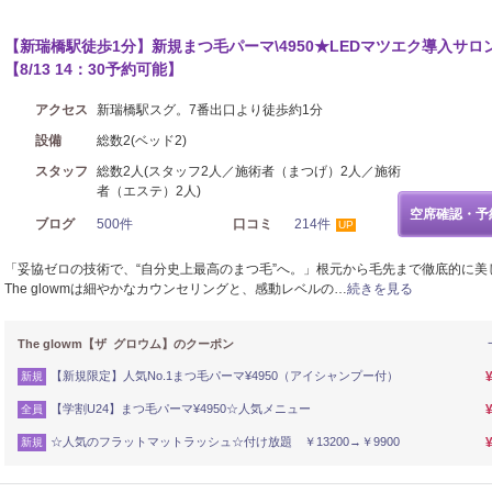
シュ
【新瑞橋駅徒歩1分】新規まつ毛パーマ\4950★LEDマツエク導入サロ
【8/13 14：30予約可能】
アクセス
新瑞橋駅スグ。7番出口より徒歩約1分
設備
総数2(ベッド2)
スタッフ
総数2人(スタッフ2人／施術者（まつげ）2人／施術
者（エステ）2人)
空席確認・予
ブログ
500件
口コミ
214件
UP
「妥協ゼロの技術で、“自分史上最高のまつ毛”へ。」根元から毛先まで徹底的に美
The glowmは細やかなカウンセリングと、感動レベルの…
続きを見る
The glowm【ザ グロウム】のクーポン
【新規限定】人気No.1まつ毛パーマ¥4950（アイシャンプー付）
新規
【学割U24】まつ毛パーマ¥4950☆人気メニュー
全員
☆人気のフラットマットラッシュ☆付け放題 ￥13200→￥9900
新規