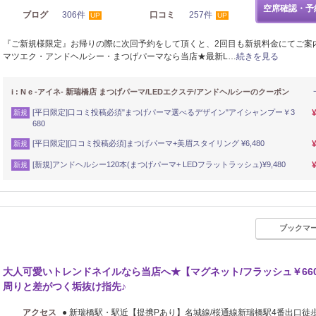
空席確認・予
ブログ
306件
口コミ
257件
UP
UP
『ご新規様限定』お帰りの際に次回予約をして頂くと、2回目も新規料金にてご案内♪
マツエク・アンドヘルシー・まつげパーマなら当店★最新L…
続きを見る
i : N e -アイネ- 新瑞橋店 まつげパーマ/LEDエクステ/アンドヘルシーのクーポン
[平日限定]口コミ投稿必須"まつげパーマ選べるデザイン"アイシャンプー￥3
新規
680
[平日限定][口コミ投稿必須]まつげパーマ+美眉スタイリング ¥6,480
新規
[新規]アンドヘルシー120本(まつげパーマ+ LEDフラットラッシュ)¥9,480
新規
ブックマ
大人可愛いトレンドネイルなら当店へ★【マグネット/フラッシュ￥66
周りと差がつく垢抜け指先♪
アクセス
● 新瑞橋駅・駅近【提携Pあり】名城線/桜通線新瑞橋駅4番出口徒