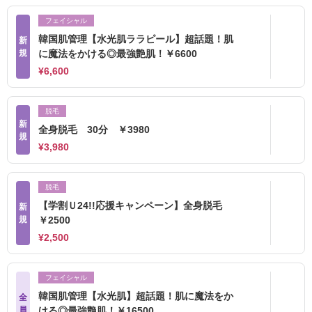
フェイシャル
韓国肌管理【水光肌ララピール】超話題！肌
新
規
に魔法をかける◎最強艶肌！￥6600
¥6,600
脱毛
新
全身脱毛 30分 ￥3980
規
¥3,980
脱毛
【学割Ｕ24!!応援キャンペーン】全身脱毛
新
規
￥2500
¥2,500
フェイシャル
韓国肌管理【水光肌】超話題！肌に魔法をか
全
員
ける◎最強艶肌！￥16500