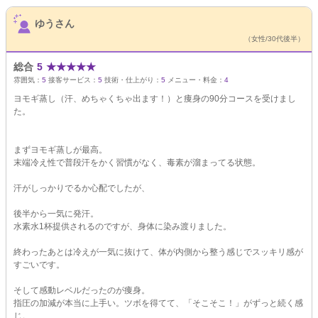
サロンPick Up
ゆうさん
（女性/30代後半）
総合
5
★
★
★
★
★
雰囲気：
5
接客サービス：
5
技術・仕上がり：
5
メニュー・料金：
4
ヨモギ蒸し（汗、めちゃくちゃ出ます！）と痩身の90分コースを受けまし
た。
まずヨモギ蒸しが最高。
末端冷え性で普段汗をかく習慣がなく、毒素が溜まってる状態。
汗がしっかりでるか心配でしたが、
後半から一気に発汗。
水素水1杯提供されるのですが、身体に染み渡りました。
終わったあとは冷えが一気に抜けて、体が内側から整う感じでスッキリ感が
すごいです。
そして感動レベルだったのが痩身。
指圧の加減が本当に上手い。ツボを得てて、「そこそこ！」がずっと続く感
じ。