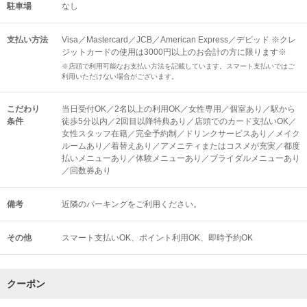
駐車場
なし
支払い方法
Visa／Mastercard／JCB／American Express／デビッド ※クレ
ジットカードの使用は3000円以上のお会計の方に限ります※
※店頭で利用可能なお支払い方法を記載しています。スマート支払いではご
利用いただけない場合がございます。
こだわり
当日受付OK／2名以上の利用OK／女性専用／個室あり／駅から
条件
徒歩5分以内／2回目以降特典あり／店頭でのカード支払いOK／
女性スタッフ在籍／完全予約制／ドリンクサービスあり／メイク
ルームあり／着替えあり／アメニティまたはコスメが充実／都度
払いメニューあり／体験メニューあり／ブライダルメニューあり
／回数券あり
備考
近隣のパーキングをご利用ください。
その他
スマート支払いOK
ポイント利用OK
即時予約OK
クーポン