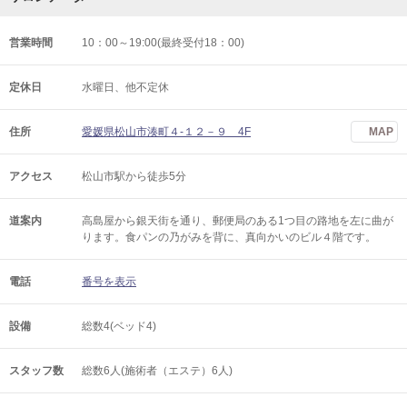
営業時間
10：00～19:00(最終受付18：00)
定休日
水曜日、他不定休
住所
愛媛県松山市湊町４-１２－９ 4F
MAP
アクセス
松山市駅から徒歩5分
道案内
高島屋から銀天街を通り、郵便局のある1つ目の路地を左に曲が
ります。食パンの乃がみを背に、真向かいのビル４階です。
電話
番号を表示
設備
総数4(ベッド4)
スタッフ数
総数6人(施術者（エステ）6人)