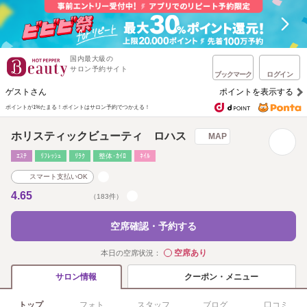
国内最大級の
サロン予約サイト
ブックマーク
ログイン
ゲストさん
ポイントを表示する
ポイントが1%たまる！
ポイントはサロン予約でつかえる！
ホリスティックビューティ ロハス
MAP
ｴｽﾃ
ﾘﾌﾚｯｼｭ
ﾘﾗｸ
整体･ｶｲﾛ
ﾈｲﾙ
スマート支払いOK
4.65
（183件）
空席確認・予約する
空席あり
本日の空席状況：
◯
クーポン・メニュー
サロン情報
トップ
フォト
スタッフ
ブログ
口コミ