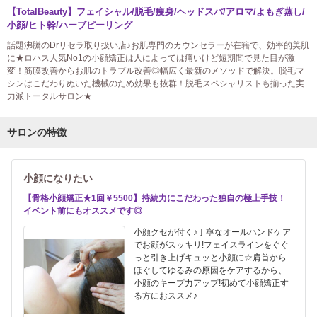
【TotalBeauty】フェイシャル/脱毛/痩身/ヘッドスパ/アロマ/よもぎ蒸し/
小顔/ヒト幹/ハーブピーリング
話題沸騰のDrリセラ取り扱い店♪お肌専門のカウンセラーが在籍で、効率的美肌
に★ロハス人気No1の小顔矯正は人によっては痛いけど短期間で見た目が激
変！筋膜改善からお肌のトラブル改善◎幅広く最新のメソッドで解決。脱毛マ
シンはこだわりぬいた機械のため効果も抜群！脱毛スペシャリストも揃った実
力派トータルサロン★
サロンの特徴
小顔になりたい
【骨格小顔矯正★1回￥5500】持続力にこだわった独自の極上手技！
イベント前にもオススメです◎
小顔クセが付く♪丁寧なオールハンドケア
でお顔がスッキリ!フェイスラインをぐぐ
っと引き上げキュッと小顔に☆肩首から
ほぐしてゆるみの原因をケアするから、
小顔のキープ力アップ!初めて小顔矯正す
る方におススメ♪