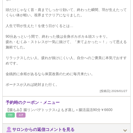
頭だけじゃなく首・肩までしっかり効いて、終わった瞬間、羽が生えたって
くらい体が軽い。視界までクリアになりました。
人生で羽が生えた！を使う日がくるとは…
90分あっという間で、終わった後は全身ポカポカ＆頭スッキリ。
疲れ・むくみ・ストレスが一気に抜けて、「来てよかった～！」って思える
施術でした。
リラックスしたい人、疲れが抜けにくい人、自分へのご褒美に本気でおすす
めです。
金銭的に余裕があるなら体質改善のために毎月来たい。
ボーナスが入れば絶対また行く。
[投稿日] 2026/01/27
予約時のクーポン・メニュー
【腸もみ】腸リンパデトックス♪よもぎ蒸し＋腸活温活90分￥6600
ﾘﾗｸ
ｴｽﾃ
サロンからの返信コメントを見る