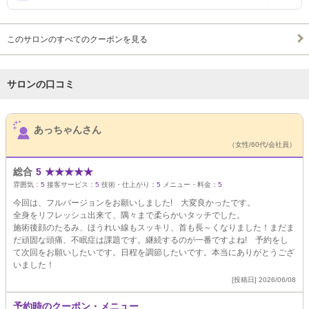
このサロンのすべてのクーポンを見る
サロンの口コミ
サロンPick Up
あっちゃんさん
（女性/60代/会社員）
総合
5
★
★
★
★
★
雰囲気：
5
接客サービス：
5
技術・仕上がり：
5
メニュー・料金：
5
今回は、フルバージョンをお願いしました! 大変良かったです。
全身をリフレッシュ出来て、隅々まで柔らかいタッチでした。
施術後顔のたるみ、ほうれい線もスッキリ、首も長～くなりました！まだま
だ頑固な頭痛、不眠症は課題です。継続するのが一番ですよね! 予約をし
て次回をお願いしたいです。日程を調節したいです。本当にありがとうござ
いました！
[投稿日] 2026/06/08
予約時のクーポン・メニュー