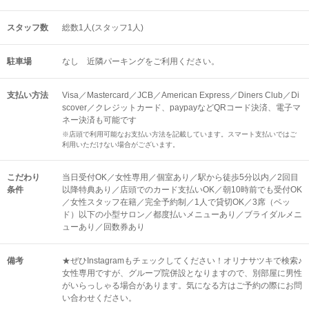
スタッフ数
総数1人(スタッフ1人)
駐車場
なし 近隣パーキングをご利用ください。
支払い方法
Visa／Mastercard／JCB／American Express／Diners Club／Di
scover／クレジットカード、paypayなどQRコード決済、電子マ
ネー決済も可能です
※店頭で利用可能なお支払い方法を記載しています。スマート支払いではご
利用いただけない場合がございます。
こだわり
当日受付OK／女性専用／個室あり／駅から徒歩5分以内／2回目
条件
以降特典あり／店頭でのカード支払いOK／朝10時前でも受付OK
／女性スタッフ在籍／完全予約制／1人で貸切OK／3席（ベッ
ド）以下の小型サロン／都度払いメニューあり／ブライダルメニ
ューあり／回数券あり
備考
★ぜひInstagramもチェックしてください！オリナサツキで検索♪
女性専用ですが、グループ院併設となりますので、別部屋に男性
がいらっしゃる場合があります。気になる方はご予約の際にお問
い合わせください。