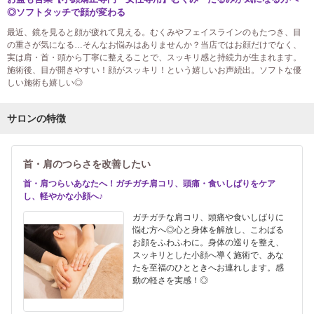
◎ソフトタッチで顔が変わる
最近、鏡を見ると顔が疲れて見える。むくみやフェイスラインのもたつき、目
の重さが気になる…そんなお悩みはありませんか？当店ではお顔だけでなく、
実は肩・首・頭から丁寧に整えることで、スッキリ感と持続力が生まれます。
施術後、目が開きやすい！顔がスッキリ！という嬉しいお声続出。ソフトな優
しい施術も嬉しい◎
サロンの特徴
首・肩のつらさを改善したい
首・肩つらいあなたへ！ガチガチ肩コリ、頭痛・食いしばりをケア
し、軽やかな小顔へ♪
ガチガチな肩コリ、頭痛や食いしばりに
悩む方へ◎心と身体を解放し、こわばる
お顔をふわふわに。身体の巡りを整え、
スッキリとした小顔へ導く施術で、あな
たを至福のひとときへお連れします。感
動の軽さを実感！◎