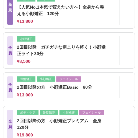
新
【人気No.1本気で変えたい方へ】全身から整
規
える小顔矯正 120分
¥13,800
小顔矯正
2回目以降 ガチガチな肩こりを軽く！小顔矯
全
員
正ライト30分
¥8,500
骨盤矯正
小顔矯正
フェイシャル
全
2回目以降の方 小顔矯正Basic 60分
員
¥13,000
ボディケア
骨盤矯正
小顔矯正
フェイシャル
2回目以降の方 小顔矯正プレミアム 全身
全
員
120分
¥19,800