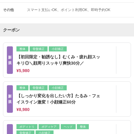
その他
スマート支払いOK
ポイント利用OK
即時予約OK
クーポン
整体
骨盤矯正
小顔矯正
【初回限定・勧誘なし】むくみ・疲れ顔スッ
新
規
キリ◎＼顔周りスッキリ爽快30分／
¥5,980
整体
骨盤矯正
小顔矯正
【しっかり変化を出したい方】たるみ・フェ
新
規
イスライン激変！小顔矯正60分
¥8,980
ボディトリ
ボディケア
ヘッド
整体
骨盤矯正
小顔矯正