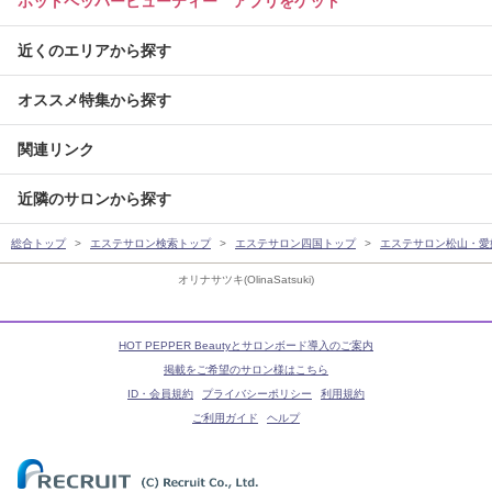
ホットペッパービューティー アプリをゲット
近くのエリアから探す
オススメ特集から探す
関連リンク
近隣のサロンから探す
総合トップ
エステサロン検索トップ
エステサロン四国トップ
エステサロン松山・愛
オリナサツキ(OlinaSatsuki)
HOT PEPPER Beautyとサロンボード導入のご案内
掲載をご希望のサロン様はこちら
ID・会員規約
プライバシーポリシー
利用規約
ご利用ガイド
ヘルプ