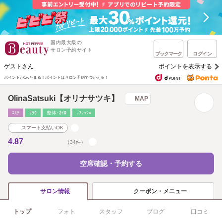
国内最大級の
サロン予約サイト
ブックマーク
ログイン
ゲストさん
ポイントを表示する
ポイントが1%たまる！
ポイントはサロン予約でつかえる！
OlinaSatsuki【オリナサツキ】
MAP
ｴｽﾃ
ﾘﾗｸ
整体･ｶｲﾛ
ﾘﾌﾚｯｼｭ
スマート支払いOK
4.87
（34件）
空席確認・予約する
クーポン・メニュー
サロン情報
トップ
フォト
スタッフ
ブログ
口コミ