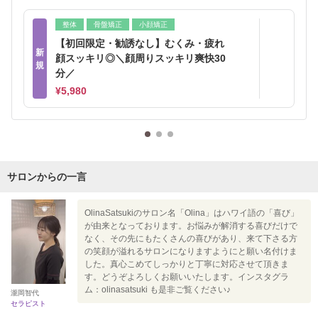
整体
骨盤矯正
小顔矯正
【初回限定・勧誘なし】むくみ・疲れ
新
顔スッキリ◎＼顔周りスッキリ爽快30
規
分／
¥5,980
サロンからの一言
OlinaSatsukiのサロン名「Olina」はハワイ語の「喜び」
が由来となっております。お悩みが解消する喜びだけで
なく、その先にもたくさんの喜びがあり、来て下さる方
の笑顔が溢れるサロンになりますようにと願い名付けま
した。真心こめてしっかりと丁寧に対応させて頂きま
す。どうぞよろしくお願いいたします。インスタグラ
ム：olinasatsuki も是非ご覧ください♪
瀧岡智代
セラピスト