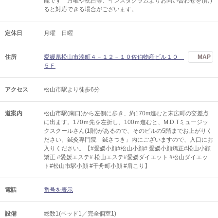
能です 月曜や祝日等、インスタグラムよりお問い合わせを頂け
ると対応できる場合がございます。
定休日
月曜 日曜
住所
愛媛県松山市湊町４－１２－１０佐伯物産ビル１０
MAP
５Ｆ
アクセス
松山市駅より徒歩6分
道案内
松山市駅(南口)から左側に歩き、約170m進むと末広町の交差点
に出ます。170ｍ先を左折し、100ｍ進むと、M.D.Tミュージッ
クスクールさん(1階)があるので、そのビルの5階までお上がりく
ださい。鍼灸専門院「鍼さつき」内にございますので、入口にお
入りください。【#愛媛小顔#松山小顔# 愛媛小顔矯正#松山小顔
矯正 #愛媛エステ# 松山エステ#愛媛ダイエット #松山ダイエッ
ト#松山市駅小顔 #千舟町小顔 #肩こり】
電話
番号を表示
設備
総数1(ベッド1／完全個室1)