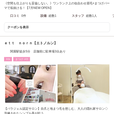
《空間も仕上がりも妥協しない。》ワンランク上の似合わせ眉毛×まつげパー
マで垢抜ける！【7月NEW OPEN】
口コミ
0件
設備
総数1
スタッフ
総数1人
クーポンを表示
ｅｔｔ ｎｏｒｎ【エトノルン】
関屋駅徒歩5分 店舗前に駐車場3台あり
ﾈｲﾙ
まつげ･ﾒｲｸ
【パラジェル認定サロン】自爪と地まつ毛を慈しむ、大人の隠れ家サロン◇
洗練されたシンプル美が叶う