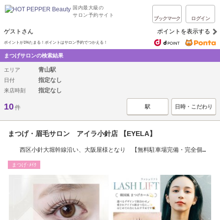
国内最大級の
サロン予約サイト
ブックマーク
ログイン
ゲストさん
ポイントを表示する
ポイントが1%たまる！ポイントはサロン予約でつかえる！
まつげサロンの検索結果
青山駅
エリア
指定なし
日付
指定なし
来店時刻
10
駅
日時・こだわり
件
まつげ・眉毛サロン アイラ小針店 【EYELA】
西区小針大堀幹線沿い、大阪屋様となり 【無料駐車場完備・完全個
室・お子様同伴OK】
まつげ･ﾒｲｸ