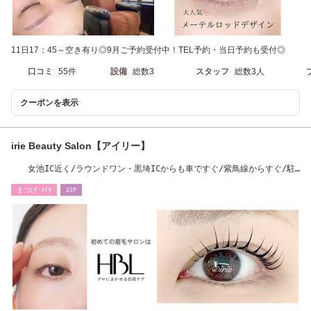
11日17：45～空き有り◎9月ご予約受付中！TEL予約・当日予約も受付◎
口コミ
55件
設備
総数3
スタッフ
総数3人
クーポンを表示
irie Beauty Salon【アイリー】
女池IC近く/ラウンドワン・黒埼ICからも車ですぐ/紫鳥線からすぐ/駐
車場有ります
まつげ･ﾒｲｸ
ｴｽﾃ