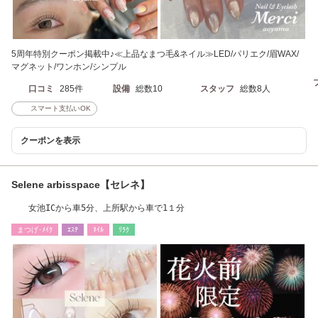
5周年特別クーポン掲載中♪≪上品なまつ毛&ネイル≫LED/パリエク/眉WAX/
マグネット/ワンホン/シンプル
口コミ
285件
設備
総数10
スタッフ
総数8人
スマート支払いOK
クーポンを表示
Selene arbisspace【セレネ】
女池ICから車5分、上所駅から車で1１分
まつげ･ﾒｲｸ
ｴｽﾃ
ﾈｲﾙ
ﾘﾗｸ