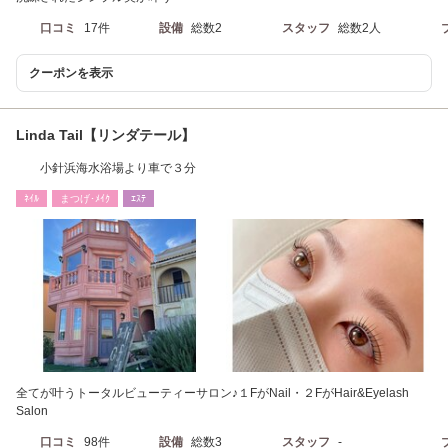
口コミ
17件
設備
総数2
スタッフ
総数2人
クーポンを表示
Linda Tail【リンダテール】
小針浜海水浴場より車で３分
ﾈｲﾙ
まつげ･ﾒｲｸ
ｴｽﾃ
全てが叶うトータルビューティーサロン♪１FがNail・２FがHair&Eyelash
Salon
口コミ
98件
設備
総数3
スタッフ
-