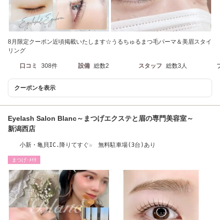
8月限定クーポン近頃掲載いたします☆うるちゅるまつ毛パーマ＆美眉スタイ
リング
口コミ
308件
設備
総数2
スタッフ
総数3人
クーポンを表示
Eyelash Salon Blanc～まつげエクステと眉の専門美容室～
新潟西店
小新・亀貝IC.降りてすぐ☆ 無料駐車場(3台)あり
まつげ･ﾒｲｸ