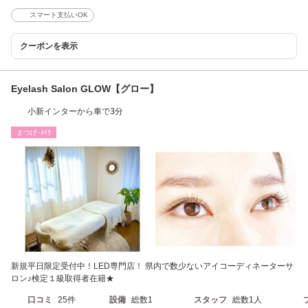
スマート支払いOK
クーポンを表示
Eyelash Salon GLOW【グロー】
小新インターから車で3分
まつげ･ﾒｲｸ
新規平日限定受付中！LED専門店！ 県内で数少ないアイコーディネーターサ
ロン♪検定１級取得者在籍★
口コミ
25件
設備
総数1
スタッフ
総数1人