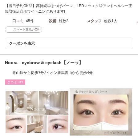
【当日予約OK◎】高持続◎まつげパーマ、LEDマツエク◎アンドヘルシー正
規取扱店◎ホワイトニングあります!
口コミ
45件
設備
総数2
スタッフ
総数1人
スマート支払いOK
クーポンを表示
Noora eyebrow & eyelash【ノーラ】
青山駅から徒歩7分/イオン新潟青山から徒歩4分
まつげ･ﾒｲｸ