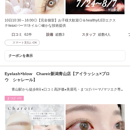
10日10:30～16:00◎【完全個室】お子様大歓迎◎＆healthy/LEDエクス
テ/wax/パーマ/ネイル◇確かな技術提供
口コミ
62件
設備
総数3
スタッフ
総数4人
スマート支払いOK
クーポンを表示
Eyelash×blow Chareir新潟青山店【アイラッシュ×ブロ
ウ シャレール】
青山駅から徒歩8分★口コミ高評価★美眉毛・まつげパーマ/マツエク専門
店
まつげ･ﾒｲｸ