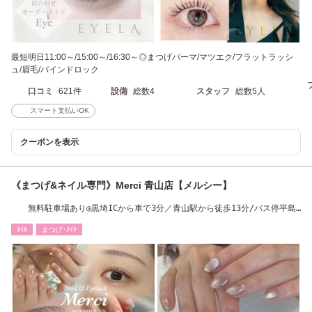
最短明日11:00～/15:00～/16:30～◎まつげパーマ/マツエク/フラットラッシ
ュ/眉毛/バインドロック
口コミ
621件
設備
総数4
スタッフ
総数5人
スマート支払いOK
クーポンを表示
《まつげ&ネイル専門》Merci 青山店【メルシー】
無料駐車場あり◎黒埼ICから車で3分／青山駅から徒歩13分/バス停平島
２丁目
ﾈｲﾙ
まつげ･ﾒｲｸ