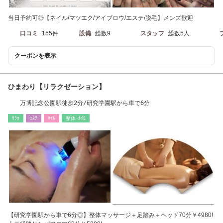
当日予約可◎【ネイル/マツエク/アイブロウ/エステ/脱毛】メンズ歓迎
口コミ
155件
設備
総数9
スタッフ
総数5人
クーポンを表示
ひまわり【リラクゼーション】
万博記念公園駅徒歩2分/研究学園駅から車で6分
ﾘﾗｸ
ｴｽﾃ
ﾈｲﾙ
整体･ｶｲﾛ
【研究学園駅から車で6分◎】整体マッサージ＋足踏み＋ヘッド70分￥4980!