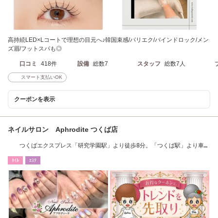
高持続LED×Lコートで理想の目元へ♪韓国束感/パリエク/バインドロック/メン
ズ眉/フットスパも◎
口コミ
418件
設備
総数7
スタッフ
総数7人
スマート支払いOK
クーポンを表示
ネイルサロン Aphrodite つくば店
つくばエクスプレス「研究学園駅」より徒歩8分。「つくば駅」より車で
9分。
ﾈｲﾙ
ｴｽﾃ