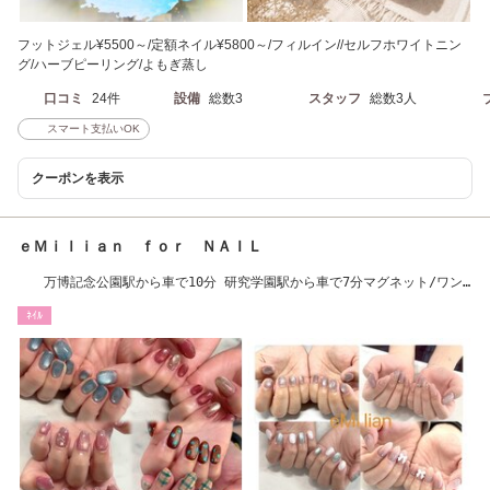
フットジェル¥5500～/定額ネイル¥5800～/フィルイン//セルフホワイトニン
グ/ハーブピーリング/よもぎ蒸し
口コミ
24件
設備
総数3
スタッフ
総数3人
スマート支払いOK
クーポンを表示
ｅＭｉｌｉａｎ ｆｏｒ ＮＡＩＬ
万博記念公園駅から車で10分 研究学園駅から車で7分マグネット/ワン
カラー/パラジェル
ﾈｲﾙ