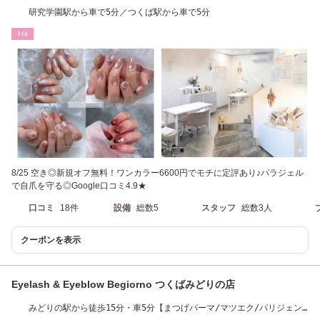
研究学園駅から車で5分／つくば駅から車で5分
ﾈｲﾙ
8/25 空き◎新規オフ無料！ワンカラー6600円でモチに定評あり♪パラジェル
で自爪を守る◎Google口コミ4.9★
口コミ
18件
設備
総数5
スタッフ
総数3人
クーポンを表示
Eyelash & Eyeblow Begiorno つくばみどりの店
みどりの駅から徒歩15分・車5分【まつげパーマ/マツエク/パリジェン