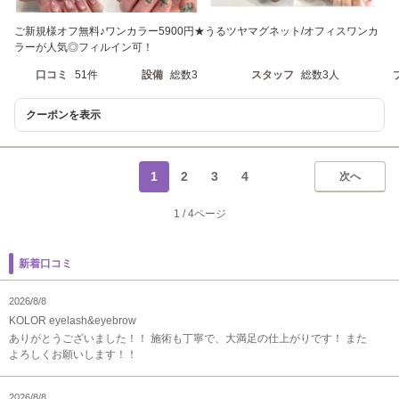
ご新規様オフ無料♪ワンカラー5900円★うるツヤマグネット/オフィスワンカ
ラーが人気◎フィルイン可！
口コミ
51件
設備
総数3
スタッフ
総数3人
クーポンを表示
1
2
3
4
次へ
1
/
4ページ
新着口コミ
2026/8/8
KOLOR eyelash&eyebrow
ありがとうございました！！ 施術も丁寧で、大満足の仕上がりです！ また
よろしくお願いします！！
2026/8/8