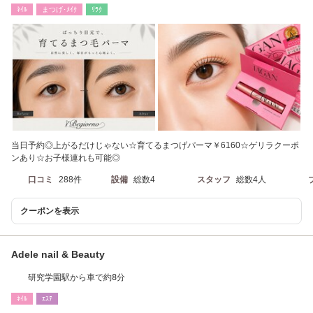
ヌ/アイブロウ】
ﾈｲﾙ
まつげ･ﾒｲｸ
ﾘﾗｸ
当日予約◎上がるだけじゃない☆育てるまつげパーマ￥6160☆ゲリラクーポ
ンあり☆お子様連れも可能◎
口コミ
288件
設備
総数4
スタッフ
総数4人
クーポンを表示
Adele nail & Beauty
研究学園駅から車で約8分
ﾈｲﾙ
ｴｽﾃ