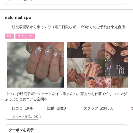
nalu nail spa
研究学園駅から車で７分（曜日日限らず、HPBからのご予約は東光台店
のご予約です。）
ﾈｲﾙ
まつげ･ﾒｲｸ
《つくば/研究学園》ショートネイル派さんへ。育児やお仕事で忙しいママが
ふっとひと息つける空間を...
口コミ
19件
設備
総数3
スタッフ
総数3人
スマート支払いOK
クーポンを表示