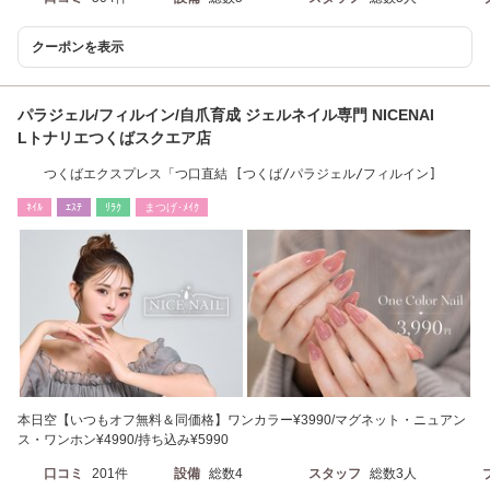
クーポンを表示
パラジェル/フィルイン/自爪育成 ジェルネイル専門 NICENAI
Lトナリエつくばスクエア店
つくばエクスプレス「つ口直結 [つくば/パラジェル/フィルイン]
ﾈｲﾙ
ｴｽﾃ
ﾘﾗｸ
まつげ･ﾒｲｸ
本日空【いつもオフ無料＆同価格】ワンカラー¥3990/マグネット・ニュアン
ス・ワンホン¥4990/持ち込み¥5990
口コミ
201件
設備
総数4
スタッフ
総数3人