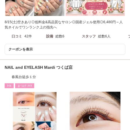
8/15(土)空きあり◎低料金&高品質なサロン◎国産ジェル使用◎6,480円～人
気ネイルでワンランク上の指先へ
口コミ
42件
設備
総数6
スタッフ
総数6人
クーポンを表示
NAIL and EYELASH Mardi つくば店
春風台徒歩１分
ﾈｲﾙ
まつげ･ﾒｲｸ