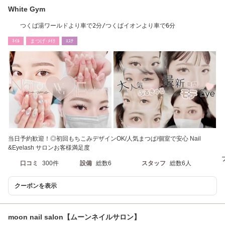
White Gym
つくば湯ワールドより車で2分/つくばイオンより車で6分
ﾈｲﾙ
まつげ･ﾒｲｸ
ｴｽﾃ
当日予約歓迎！◎初回もちこみデザインOK/人気まつぱ/個室で安心 Nail
&Eyelash サロンお客様満足度
口コミ
300件
設備
総数6
スタッフ
総数6人
クーポンを表示
moon nail salon【ムーンネイルサロン】