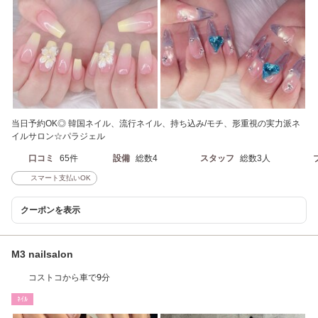
当日予約OK◎ 韓国ネイル、流行ネイル、持ち込み/モチ、形重視の実力派ネ
イルサロン☆パラジェル
口コミ
65件
設備
総数4
スタッフ
総数3人
スマート支払いOK
クーポンを表示
M3 nailsalon
コストコから車で9分
ﾈｲﾙ