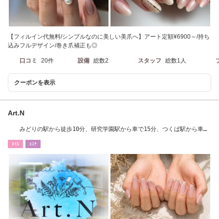
【フィルイン代無料/シンプルなのに美しい美爪へ】アート定額¥6900～/持ち
込みフルデザイン/巻き爪補正も◎
口コミ
20件
設備
総数2
スタッフ
総数1人
クーポンを表示
Art.N
みどりの駅から徒歩10分、研究学園駅から車で15分、つくば駅から車で
20分
ﾈｲﾙ
ｴｽﾃ