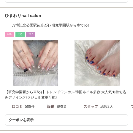
ひまわりnail salon
万博記念公園駅徒歩2分/研究学園駅から車で6分
ﾈｲﾙ
ﾘﾗｸ
ｴｽﾃ
【研究学園駅から車6分】トレンドワンホン/韓国ネイル多数!大人気★持ち込
みデザイン/パラジェル変更可能♪
口コミ
508件
設備
総数3
スタッフ
総数2人
クーポンを表示