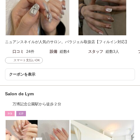
ニュアンスネイルが人気のサロン。パラジェル取扱店【フィルイン対応】
口コミ
24件
設備
総数4
スタッフ
総数3人
スマート支払いOK
クーポンを表示
Salon de Lym
万博記念公園駅から徒歩２分
ﾈｲﾙ
ｴｽﾃ