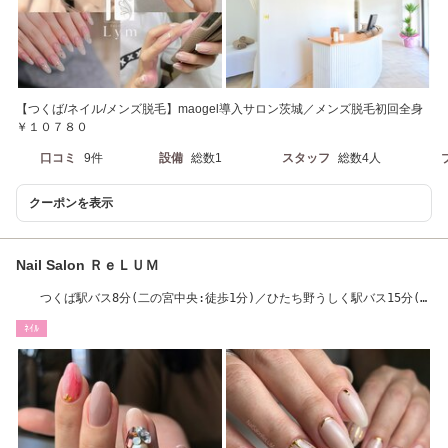
【つくば/ネイル/メンズ脱毛】maogel導入サロン茨城／メンズ脱毛初回全身
￥１０７８０
口コミ
9件
設備
総数1
スタッフ
総数4人
クーポンを表示
Nail Salon ＲｅＬＵＭ
つくば駅バス8分(二の宮中央:徒歩1分)／ひたち野うしく駅バス15分(二
の宮:徒歩1分)
ﾈｲﾙ