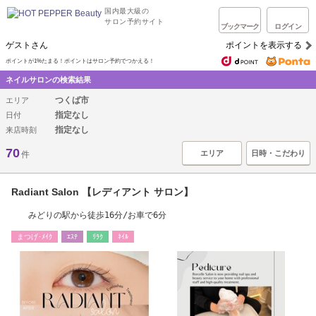
国内最大級の
サロン予約サイト
ブックマーク
ログイン
ゲストさん
ポイントを表示する
ポイントが1%たまる！ポイントはサロン予約でつかえる！
ネイルサロンの検索結果
つくば市
エリア
指定なし
日付
指定なし
来店時刻
70
エリア
日時・こだわり
件
Radiant Salon 【レディアント サロン】
みどりの駅から徒歩16分/お車で6分
まつげ･ﾒｲｸ
ｴｽﾃ
ﾘﾗｸ
ﾈｲﾙ