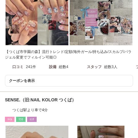
【つくば市学園の森】流行トレンド/定額/海外ガール/持ち込み/スカルプ/パラ
ジェル変更でフィルイン可能◎
口コミ
241件
設備
総数4
スタッフ
総数3人
クーポンを表示
SENSE.（旧:NAIL KOLOR つくば）
つくば駅より車で4分
ﾈｲﾙ
ﾘﾗｸ
ｴｽﾃ