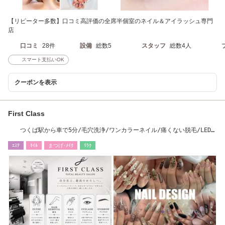
【リピーター多数】口コミ高評価の全席半個室のネイル＆アイラッシュ専門
店
口コミ
28件
設備
総数5
スタッフ
総数4人
スマート支払いOK
クーポンを表示
First Class
つくば駅から車で5分/毛穴洗浄/ワンカラーネイル/痛くない脱毛/LEDマ
ツエク
ｴｽﾃ
ﾈｲﾙ
まつげ･ﾒｲｸ
ﾘﾗｸ