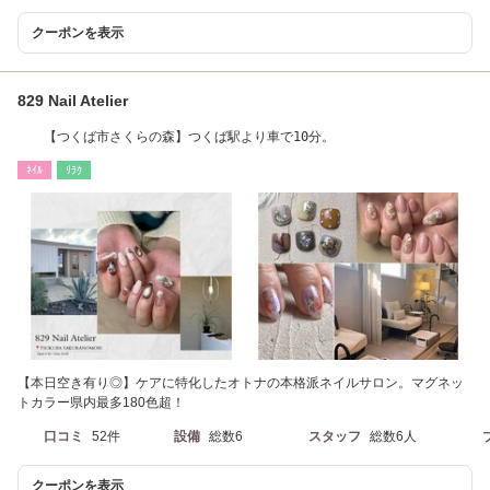
クーポンを表示
829 Nail Atelier
【つくば市さくらの森】つくば駅より車で10分。
ﾈｲﾙ
ﾘﾗｸ
【本日空き有り◎】ケアに特化したオトナの本格派ネイルサロン。マグネッ
トカラー県内最多180色超！
口コミ
52件
設備
総数6
スタッフ
総数6人
クーポンを表示