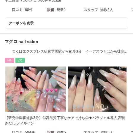
十二経路リンパアロマ60分￥5280!
口コミ
60件
設備
総数1
スタッフ
総数2人
クーポンを表示
マグロ nail salon
つくばエクスプレス研究学園駅から徒歩3分 イーアスつくばから徒歩5
分
ﾈｲﾙ
ﾘﾗｸ
【研究学園駅徒歩3分】◎高品質丁寧なケアで持ち◎★パラジェル導入店/長
さだし/フィルイン
口コミ
504件
設備
総数5
スタッフ
総数5人