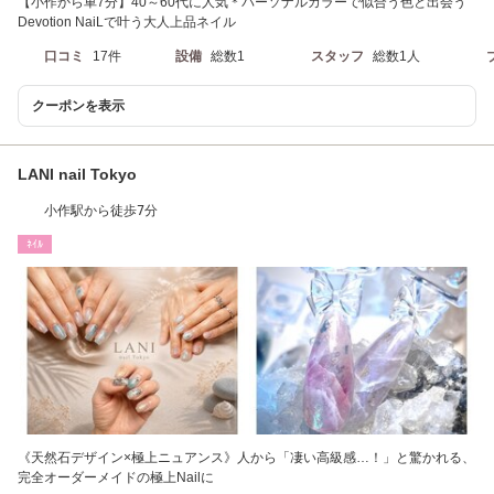
【小作から車7分】40～60代に人気＊パーソナルカラーで似合う色と出会う
Devotion NaiLで叶う大人上品ネイル
口コミ
17件
設備
総数1
スタッフ
総数1人
クーポンを表示
LANI nail Tokyo
小作駅から徒歩7分
ﾈｲﾙ
《天然石デザイン×極上ニュアンス》人から「凄い高級感…！」と驚かれる、
完全オーダーメイドの極上Nailに