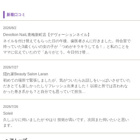
新着口コミ
2026/8/2
Devotion NaiL青梅新町店【デヴォーションネイル】
ネイルを付け替えてもらった日の午後、歯医者さんに行きました。待合室で
待っていた3歳くらいの女の子が「つめがキラキラしてる！」と私のことを
ママに伝えていたので「ありがとう。今日付け替…
2026/7/27
隠れ家Beauty Salon Laran
初めての場所で緊張しましたが、気がついたらお話しをいっぱいさせていた
だきとても楽しかったしリフレッシュ出来ました！ 以前と所では言われな
かった巻き爪かも？と自分でも思っていて担当…
2026/7/26
Soleil
久しぶりに伺いましたが やはり 技術が高いです。次回また伺いたいと思い
ます。