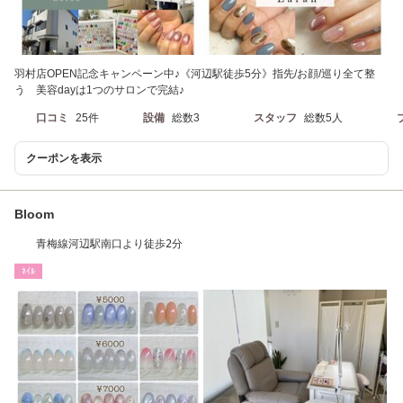
羽村店OPEN記念キャンペーン中♪《河辺駅徒歩5分》指先/お顔/巡り全て整
う 美容dayは1つのサロンで完結♪
口コミ
25件
設備
総数3
スタッフ
総数5人
クーポンを表示
Bloom
青梅線河辺駅南口より徒歩2分
ﾈｲﾙ