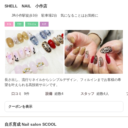
SHELL NAIL 小作店
JR小作駅徒歩3分 駐車場2台 気になることはお気軽に
ﾈｲﾙ
ﾘﾗｸ
ﾘﾌﾚｯｼｭ
ｴｽﾃ
長さ出し、流行りネイルからシンプルデザイン、フィルインまでお客様の希
望を叶えられる高技術サロンです。
口コミ
9件
設備
総数4
スタッフ
総数4人
クーポンを表示
自爪育成 Nail salon SCOOL