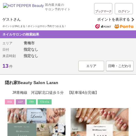
国内最大級の
サロン予約サイト
ブックマーク
ログイン
ゲストさん
ポイントを表示する
ポイントが1%たまる！ポイントはサロン予約でつかえる！
ネイルサロンの検索結果
青梅市
エリア
指定なし
日付
指定なし
来店時刻
13
エリア
日時・こだわり
件
隠れ家Beauty Salon Laran
JR青梅線 河辺駅北口徒歩５分 【駐車場4台完備】
ﾈｲﾙ
ｴｽﾃ
ﾘﾗｸ
ﾘﾌﾚｯｼｭ