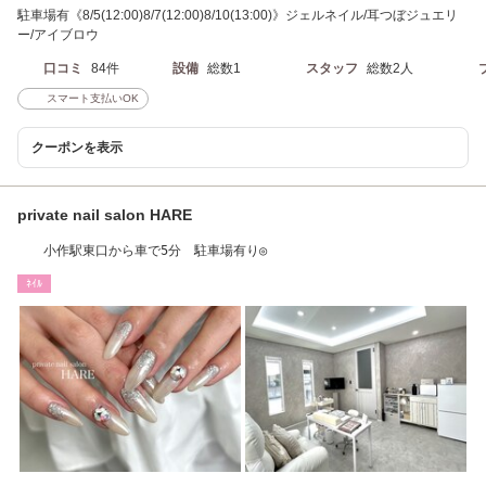
駐車場有《8/5(12:00)8/7(12:00)8/10(13:00)》ジェルネイル/耳つぼジュエリ
ー/アイブロウ
口コミ
84件
設備
総数1
スタッフ
総数2人
スマート支払いOK
クーポンを表示
private nail salon HARE
小作駅東口から車で5分 駐車場有り◎
ﾈｲﾙ