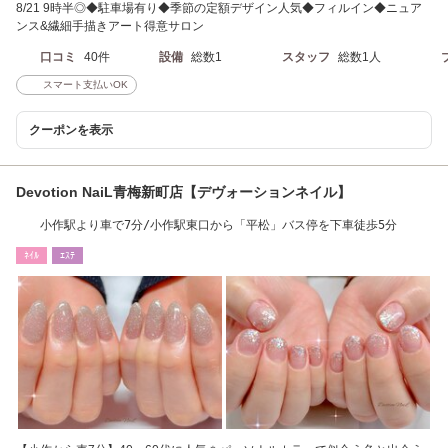
8/21 9時半◎◆駐車場有り◆季節の定額デザイン人気◆フィルイン◆ニュア
ンス&繊細手描きアート得意サロン
口コミ
40件
設備
総数1
スタッフ
総数1人
スマート支払いOK
クーポンを表示
Devotion NaiL青梅新町店【デヴォーションネイル】
小作駅より車で7分/小作駅東口から「平松」バス停を下車徒歩5分
ﾈｲﾙ
ｴｽﾃ