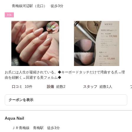
青梅線河辺駅（北口） 徒歩3分
ﾈｲﾙ
お爪には人生が凝縮されている。◆キーボードタッチだけで湾曲する爪→理
由を紐解く→回避する美フォルム◆
口コミ
10件
設備
総数2
スタッフ
総数1人
クーポンを表示
Aqua Nail
ＪＲ青梅線 青梅駅 徒歩3分