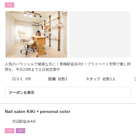
ﾈｲﾙ
人気のパラジェルで健康な爪に！青梅駅徒歩3分！プライベート空間で癒し時
間を。平日22時まで土日祝営業中
口コミ
0件
設備
総数1
スタッフ
総数1人
クーポンを表示
Nail salon KiKi + personal color
河辺駅徒歩4分
ﾈｲﾙ
ｴｽﾃ