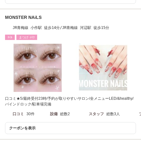
MONSTER NAiLS
JR青梅線 小作駅 徒歩14分/JR青梅線 河辺駅 徒歩15分
ﾈｲﾙ
まつげ･ﾒｲｸ
口コミ★5/最終受付23時/予約が取りやすいサロン/全メニューLED/&healthy/
バインドロック/駐車場完備
口コミ
30件
設備
総数2
スタッフ
総数3人
クーポンを表示