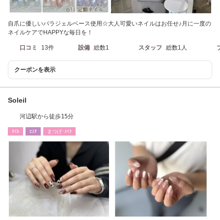
自爪に優しいパラジェルベース使用☆大人可愛いネイルはお任せ♪月に一度の
ネイルケアでHAPPYな毎日を！
口コミ
13件
設備
総数1
スタッフ
総数1人
クーポンを表示
Soleil
河辺駅から徒歩15分
ﾈｲﾙ
ｴｽﾃ
まつげ･ﾒｲｸ