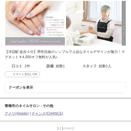
【河辺駅 徒歩４分】男性目線のシンプルで上品なネイルデザインが魅力！マ
グネット￥4,300オフ無料が人気♪
口コミ
2件
設備
総数1
スタッフ
総数1人
スマート支払いOK
クーポンを表示
青梅市のネイルサロン - その他
アメリ(Amelie)
チャンス(CHANCE)
1
/
1ページ