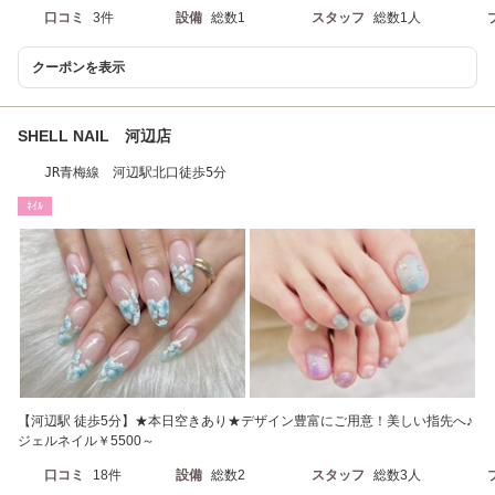
口コミ
3件
設備
総数1
スタッフ
総数1人
クーポンを表示
SHELL NAIL 河辺店
JR青梅線 河辺駅北口徒歩5分
ﾈｲﾙ
【河辺駅 徒歩5分】★本日空きあり★デザイン豊富にご用意！美しい指先へ♪
ジェルネイル￥5500～
口コミ
18件
設備
総数2
スタッフ
総数3人