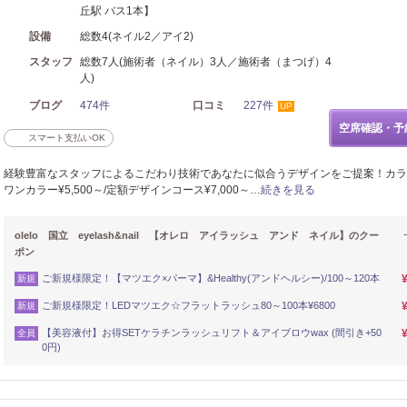
丘駅 バス1本】
設備
総数4(ネイル2／アイ2)
スタッフ
総数7人(施術者（ネイル）3人／施術者（まつげ）4
人)
ブログ
474件
口コミ
227件
UP
空席確認・予
スマート支払いOK
経験豊富なスタッフによるこだわり技術であなたに似合うデザインをご提案！カラ
ワンカラー¥5,500～/定額デザインコース¥7,000～…
続きを見る
olelo 国立 eyelash&nail 【オレロ アイラッシュ アンド ネイル】のクー
ポン
ご新規様限定！【マツエク×パーマ】&Healthy(アンドヘルシー)/100～120本
新規
ご新規様限定！LEDマツエク☆フラットラッシュ80～100本¥6800
新規
【美容液付】お得SETケラチンラッシュリフト＆アイブロウwax (間引き+50
全員
0円)