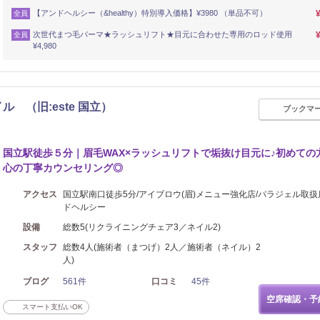
【アンドヘルシー（&healthy）特別導入価格】¥3980 （単品不可）
全員
次世代まつ毛パーマ★ラッシュリフト★目元に合わせた専用のロッド使用
全員
¥4,980
ル （旧:este 国立）
ブックマ
国立駅徒歩５分｜眉毛WAX×ラッシュリフトで垢抜け目元に♪初めての
心の丁寧カウンセリング◎
アクセス
国立駅南口徒歩5分/アイブロウ(眉)メニュー強化店/パラジェル取扱
ドヘルシー
設備
総数5(リクライニングチェア3／ネイル2)
スタッフ
総数4人(施術者（まつげ）2人／施術者（ネイル）2
人)
ブログ
561件
口コミ
45件
空席確認・予
スマート支払いOK