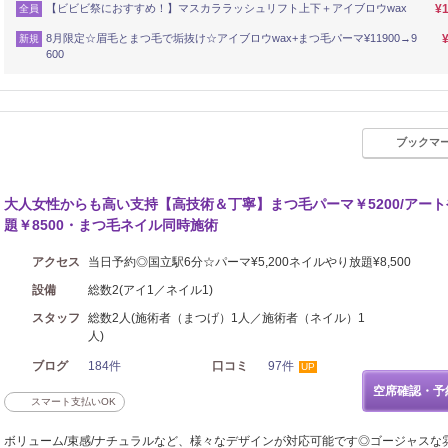
【ビビビ祭におすすめ！】マスカララッシュリフト上下＋アイブロウwax
¥1
全員
8月限定☆眉毛とまつ毛で垢抜け☆アイブロウwax+まつ毛パーマ¥11900→9
新規
600
ブックマ
大人女性からも高い支持【高技術＆丁寧】まつ毛パーマ￥5200/アー
題￥8500・まつ毛ネイル同時施術
アクセス
当日予約◎国立駅6分☆パーマ¥5,200ネイルやり放題¥8,500
設備
総数2(アイ1／ネイル1)
スタッフ
総数2人(施術者（まつげ）1人／施術者（ネイル）1
人)
ブログ
184件
口コミ
97件
UP
空席確認・予
スマート支払いOK
ボリューム/束感/ナチュラルなど、様々なデザインが対応可能です◎ゴージャスな