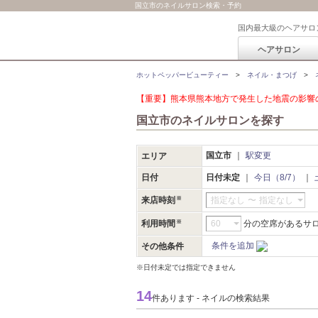
国立市のネイルサロン検索・予約
国内最大級のヘアサロ
ヘアサロン
ホットペッパービューティー
ネイル・まつげ
【重要】熊本県熊本地方で発生した地震の影響の
国立市のネイルサロンを探す
国立市
駅変更
エリア
日付
日付未定
今日（8/7）
来店時刻
指定なし
〜
指定なし
利用時間
分の空席があるサ
条件を追加
その他条件
※日付未定では指定できません
14
件あります - ネイルの検索結果