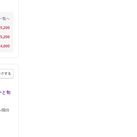
一覧へ
¥5,200
¥5,200
¥4,000
ークする
ーと旬
/国分