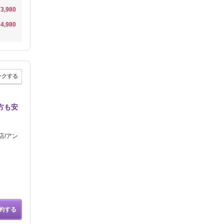
¥3,980
¥4,980
ークする
方も安
店/アン
約する