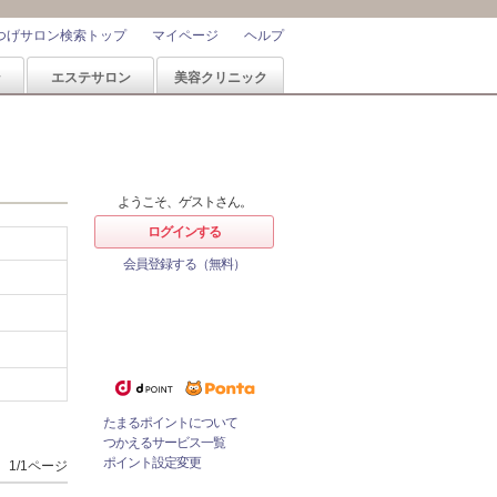
つげサロン検索トップ
マイページ
ヘルプ
ン
エステサロン
美容クリニック
ようこそ、ゲストさん。
ログインする
会員登録する（無料）
ホットペッパービューティーなら
1%
ポイントが
たまる！
ためたポイントをつかっておとく
にサロンをネット予約！
たまるポイントについて
つかえるサービス一覧
ポイント設定変更
1/1ページ