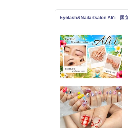
Eyelash&Nailartsalon Ali'i 
まつげ・メイク
ネイル
エステ