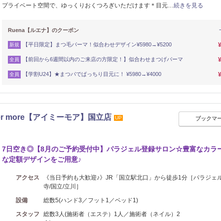
プライベート空間で、ゆっくりおくつろぎいただけます＊目元…
続きを見る
Ruena【ルエナ】のクーポン
【平日限定】まつ毛パーマ！似合わせデザイン¥5980→¥5200
新規
【前回から6週間以内のご来店の方限定！】似合わせまつげパーマ
全員
【学割U24】★まつパでぱっちり目元に！ ¥5980→¥4000
全員
r more【アイミーモア】国立店
UP
ブックマ
7日空き◎【8月のご予約受付中】パラジェル登録サロン☆豊富なカラ
な定額デザインをご用意♪
アクセス
《当日予約も大歓迎♪》JR「国立駅北口」から徒歩1分［パラジェル
寺/国立/立川］
設備
総数5(ハンド3／フット1／ベッド1)
スタッフ
総数3人(施術者（エステ）1人／施術者（ネイル）2