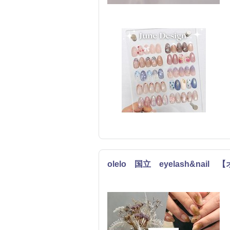
olelo 国立 eyelash&n
ネイル
まつげ・メイク
エステ