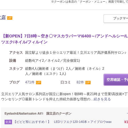
※クーポンは各店の「クーポン・メニュー」画面で印刷し
国立店
UP
ブックマ
【新OPEN】7日8時～空き〇マスカラパーマ\6400～/アンドヘルシー/L
ツエク/ネイル/フィルイン
アクセス
国立駅より徒歩１分☆エリア最近！立川エリア高評価系列サロン♪
設備
総数4(アイ2／ネイル2／完全個室1)
スタッフ
総数4人(施術者（まつげ）2人／施術者（ネイル）2
人／施術者（エステ）1人)
空席確認・予
ブログ
471件
口コミ
82件
UP
UP
立川エリア人気サロン系列店が国立に新open！朝8時～夜21時まで営業!高技術×
ウンセリング◎最新トレンドを抑えた持続力抜群な理想の…
続きを見る
Eyelash&Nailartsalon Ali'i 国立店のクーポン
【ビビビ祭におすすめ！】 LEDリフエク120-140本＋アイブロウwax
¥1
全員