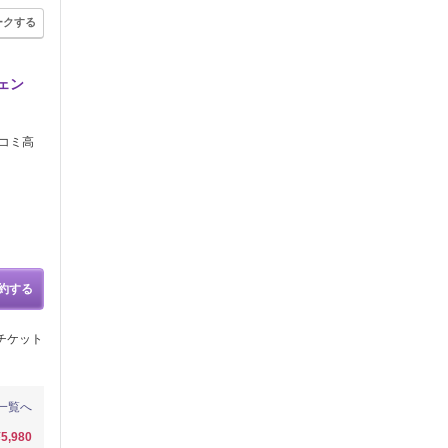
ークする
ェン
口コミ高
約する
チケット
一覧へ
¥5,980