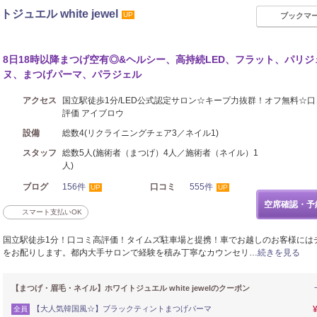
エル white jewel
UP
ブックマ
8日18時以降まつげ空有◎&ヘルシー、高持続LED、フラット、パリジ
ヌ、まつげパーマ、パラジェル
アクセス
国立駅徒歩1分/LED公式認定サロン☆キープ力抜群！オフ無料☆
評価 アイブロウ
設備
総数4(リクライニングチェア3／ネイル1)
スタッフ
総数5人(施術者（まつげ）4人／施術者（ネイル）1
人)
ブログ
156件
口コミ
555件
UP
UP
空席確認・予
スマート支払いOK
国立駅徒歩1分！口コミ高評価！タイムズ駐車場と提携！車でお越しのお客様には
をお配りします。都内大手サロンで経験を積み丁寧なカウンセリ…
続きを見る
【まつげ・眉毛・ネイル】ホワイトジュエル white jewelのクーポン
【大人気韓国風☆】ブラックティントまつげパーマ
全員