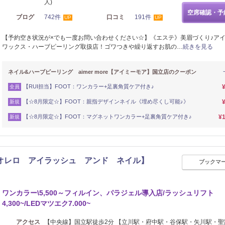
人)
空席確認・予
ブログ
742件
口コミ
191件
UP
UP
【予約空き状況が×でも一度お問い合わせください☆】《エステ》美眉づくり♪ア
ワックス・ハーブピーリング取扱店！ゴワつきや繰り返すお肌の…
続きを見る
ネイル&ハーブピーリング aimer more【アイミーモア】国立店のクーポン
【RUI担当】FOOT：ワンカラー+足裏角質ケア付き♪
全員
【☆8月限定☆】FOOT：親指デザインネイル《埋め尽くし可能♪》
新規
【☆8月限定☆】FOOT：マグネットワンカラー+足裏角質ケア付き♪
¥1
新規
ail 【オレロ アイラッシュ アンド ネイル】
ブックマ
ワンカラー\5,500～フィルイン、パラジェル導入店/ラッシュリフト
4,300~/LEDマツエク7.000~
アクセス
【中央線】国立駅徒歩2分 【立川駅・府中駅・谷保駅・矢川駅・聖