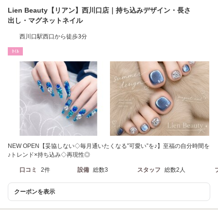
Lien Beauty【リアン】西川口店｜持ち込みデザイン・長さ
出し・マグネットネイル
西川口駅西口から徒歩3分
ﾈｲﾙ
NEW OPEN【妥協しない◇毎月通いたくなる”可愛い”を♪】至福の自分時間を
♪トレンド×持ち込み◇再現性◎
口コミ
2件
設備
総数3
スタッフ
総数2人
クーポンを表示