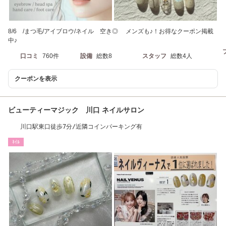
8/6 /まつ毛/アイブロウ/ネイル 空き◎ メンズも♪！お得なクーポン掲載
中♪
口コミ
760件
設備
総数8
スタッフ
総数4人
クーポンを表示
ビューティーマジック 川口 ネイルサロン
川口駅東口徒歩7分/近隣コインパーキング有
ﾈｲﾙ