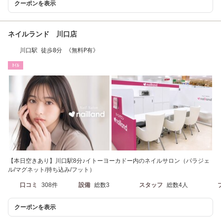
クーポンを表示
ネイルランド 川口店
川口駅 徒歩8分 《無料P有》
ﾈｲﾙ
【本日空きあり】川口駅8分♪イトーヨーカドー内のネイルサロン（パラジェ
ル/マグネット/持ち込み/フット）
口コミ
308件
設備
総数3
スタッフ
総数4人
クーポンを表示