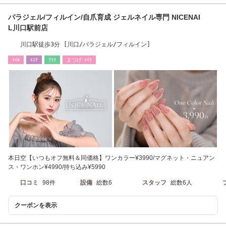
パラジェル/フィルイン/自爪育成 ジェルネイル専門 NICENAI
L川口駅前店
川口駅徒歩3分 [川口/パラジェル/フィルイン]
ﾈｲﾙ
ｴｽﾃ
ﾘﾗｸ
まつげ･ﾒｲｸ
本日空【いつもオフ無料＆同価格】ワンカラー¥3990/マグネット・ニュアン
ス・ワンホン¥4990/持ち込み¥5990
口コミ
98件
設備
総数6
スタッフ
総数6人
クーポンを表示