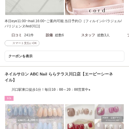
本日eye11:00~/nail.16:00~ご案内可能.当日予約◎［フィルイン/パラジェル/
パリジェンヌ/led/川口]
口コミ
241件
設備
総数6
スタッフ
総数3人
スマート支払いOK
クーポンを表示
ネイルサロン ABC Nail ららテラス川口店【エービーシーネ
イル】
川口駅東口徒歩1分！毎日10：00～20：00営業中★
ﾈｲﾙ