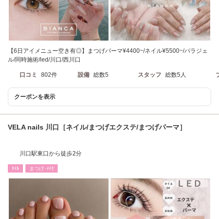
【6日アイメニュー空き有◎】まつげパーマ¥4400~/ネイル¥5500~/パラジェ
ル/同時施術/led/川口/西川口
口コミ
802件
設備
総数5
スタッフ
総数5人
クーポンを表示
VELA nails 川口［ネイル/まつげエクステ/まつげパーマ］
川口駅東口から徒歩2分
ﾈｲﾙ
まつげ･ﾒｲｸ