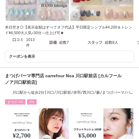
本日空き◎【表示金額はすべてオフ代込】平日限定シンプル¥4,200＆トレン
ド¥6,500大人気♪30分～仕上げ可★
口コミ
1013
設備
総数7
スタッフ
総数8人
件
クーポンを表示
まつげパーマ専門店 carrefour Noa 川口駅前店 [カルフール
ノア川口駅前店]
川口駅から徒歩2分[川口/川口駅前/赤羽/西川口/蕨/まつげパーマ/パリ
ジェンヌ]
まつげ･ﾒｲｸ
ﾈｲﾙ