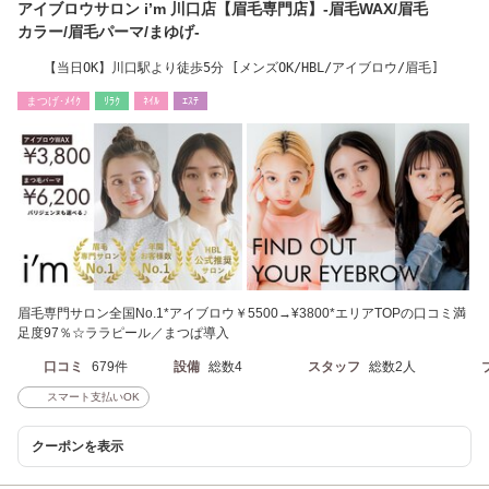
アイブロウサロン i’m 川口店【眉毛専門店】-眉毛WAX/眉毛
カラー/眉毛パーマ/まゆげ-
【当日OK】川口駅より徒歩5分 [メンズOK/HBL/アイブロウ/眉毛]
まつげ･ﾒｲｸ
ﾘﾗｸ
ﾈｲﾙ
ｴｽﾃ
眉毛専門サロン全国No.1*アイブロウ￥5500→¥3800*エリアTOPの口コミ満
足度97％☆ララピール／まつぱ導入
口コミ
679件
設備
総数4
スタッフ
総数2人
スマート支払いOK
クーポンを表示