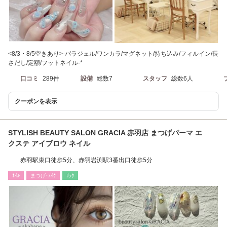
<8/3・8/5空きあり>-パラジェル/ワンカラ/マグネット/持ち込み/フィルイン/長
さだし/定額/フットネイル-*
口コミ
289件
設備
総数7
スタッフ
総数6人
クーポンを表示
STYLISH BEAUTY SALON GRACIA 赤羽店 まつげパーマ エ
クステ アイブロウ ネイル
赤羽駅東口徒歩5分、赤羽岩渕駅3番出口徒歩5分
ﾈｲﾙ
まつげ･ﾒｲｸ
ﾘﾗｸ