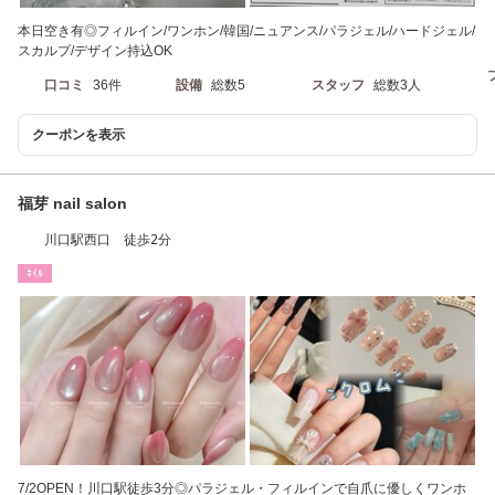
本日空き有◎フィルイン/ワンホン/韓国/ニュアンス/パラジェル/ハードジェル/
スカルプ/デザイン持込OK
口コミ
36件
設備
総数5
スタッフ
総数3人
クーポンを表示
福芽 nail salon
川口駅西口 徒歩2分
ﾈｲﾙ
7/2OPEN！川口駅徒歩3分◎パラジェル・フィルインで自爪に優しくワンホ