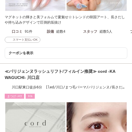
マグネットの輝きと美フォルムで夏魅せ☆トレンドの韓国アート、長さだし
や持ち込みデザインで圧倒的垢抜け
口コミ
91件
設備
総数4
スタッフ
総数5人
スマート支払いOK
クーポンを表示
≪パリジェンヌラッシュリフト/フィルイン推奨≫ cord -KA
WAGUCHI- 川口店
川口駅東口徒歩6分 [led/川口/まつ毛パーマ/パリジェンヌ/長さだ
し/フットネイル］
まつげ･ﾒｲｸ
ﾈｲﾙ