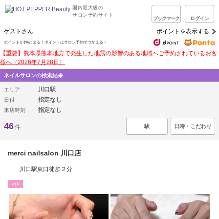
国内最大級の
サロン予約サイト
ブックマーク
ログイン
ゲストさん
ポイントを表示する
ポイントが1%たまる！ポイントはサロン予約でつかえる！
【重要】熊本県熊本地方で発生した地震の影響のある地域へご予約されているお客
様へ（2026年7月28日）
ネイルサロンの検索結果
川口駅
エリア
指定なし
日付
指定なし
来店時刻
46
駅
日時・こだわり
件
merci nailsalon 川口店
川口駅東口徒歩２分
ﾈｲﾙ