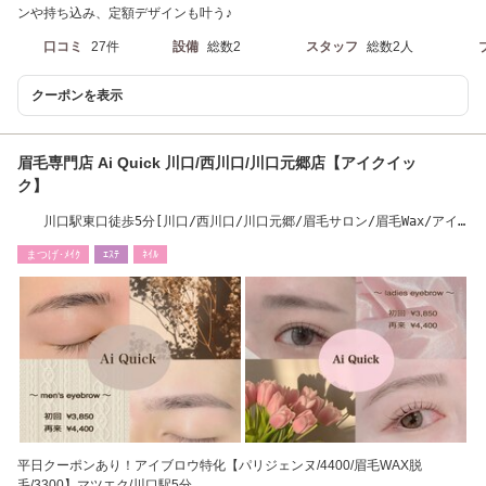
ンや持ち込み、定額デザインも叶う♪
口コミ
27件
設備
総数2
スタッフ
総数2人
クーポンを表示
眉毛専門店 Ai Quick 川口/西川口/川口元郷店【アイクイッ
ク】
川口駅東口徒歩5分[川口/西川口/川口元郷/眉毛サロン/眉毛Wax/アイ
ブロウ/まゆげ]
まつげ･ﾒｲｸ
ｴｽﾃ
ﾈｲﾙ
平日クーポンあり！アイブロウ特化【パリジェンヌ/4400/眉毛WAX脱
毛/3300】マツエク/川口駅5分