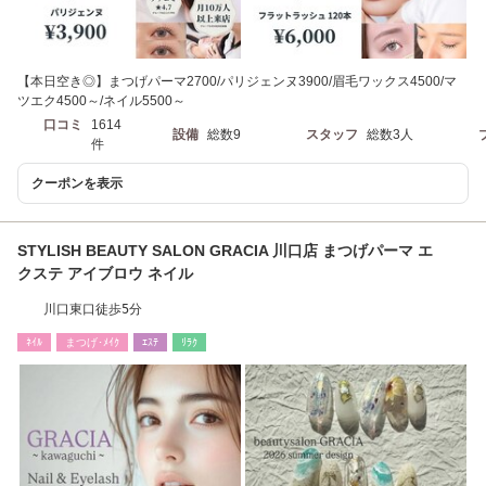
【本日空き◎】まつげパーマ2700/パリジェンヌ3900/眉毛ワックス4500/マ
ツエク4500～/ネイル5500～
口コミ
1614
設備
総数9
スタッフ
総数3人
件
クーポンを表示
STYLISH BEAUTY SALON GRACIA 川口店 まつげパーマ エ
クステ アイブロウ ネイル
川口東口徒歩5分
ﾈｲﾙ
まつげ･ﾒｲｸ
ｴｽﾃ
ﾘﾗｸ