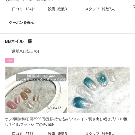
口コミ
134件
設備
総数3
スタッフ
総数7人
クーポンを表示
BBネイル 蕨
蕨駅東口徒歩4分
ﾈｲﾙ
オフ3回無料/初回3990円/定額/持ち込み/フィルイン/長さ出し/巻き爪/３Ｄ/推
しネイル/フット/オフのみ/深爪
口コミ
277件
設備
総数5
スタッフ
総数5人