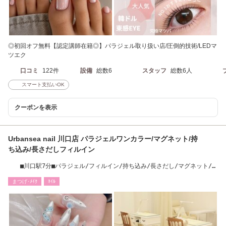
◎初回オフ無料【認定講師在籍◎】パラジェル取り扱い店/圧倒的技術/LEDマ
ツエク
口コミ
122件
設備
総数6
スタッフ
総数6人
スマート支払いOK
クーポンを表示
Urbansea nail 川口店 パラジェルワンカラー/マグネット/持
ち込み/長さだしフィルイン
■川口駅7分■パラジェル/フィルイン/持ち込み/長さだし/マグネット/フ
ット/定額
まつげ･ﾒｲｸ
ﾈｲﾙ