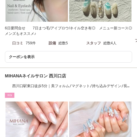
6日要問合せ 7日まつ毛/アイブロウ/ネイル空き有◎ メニュー新コース◎
メンズもオススメ♪
口コミ
759件
設備
総数5
スタッフ
総数4人
クーポンを表示
MIHANAネイルサロン 西川口店
西川口駅東口徒歩5分｜美フォルム/マグネット/持ち込みデザイン/長さ
だし/アート
ﾈｲﾙ