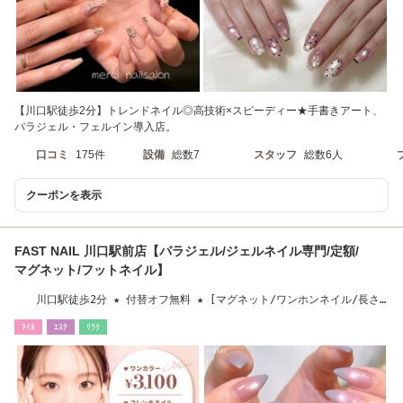
【川口駅徒歩2分】トレンドネイル◎高技術×スピーディー★手書きアート、
パラジェル・フェルイン導入店。
口コミ
175件
設備
総数7
スタッフ
総数6人
クーポンを表示
FAST NAIL 川口駅前店【パラジェル/ジェルネイル専門/定額/
マグネット/フットネイル】
川口駅徒歩2分 ★ 付替オフ無料 ★ [マグネット/ワンホンネイル/長さ
だし/フィルイン]
ﾈｲﾙ
ｴｽﾃ
ﾘﾗｸ