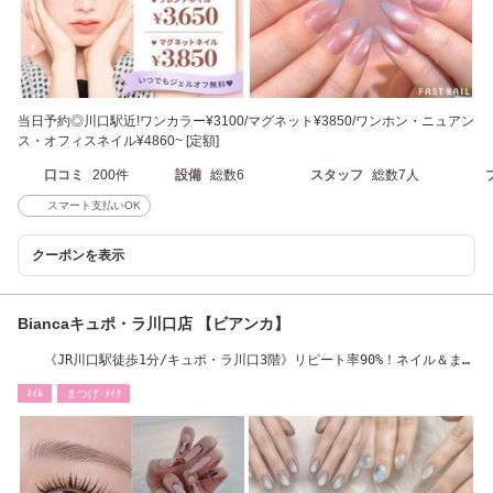
当日予約◎川口駅近!ワンカラー¥3100/マグネット¥3850/ワンホン・ニュアン
ス・オフィスネイル¥4860~ [定額]
口コミ
200件
設備
総数6
スタッフ
総数7人
スマート支払いOK
クーポンを表示
Biancaキュポ・ラ川口店 【ビアンカ】
《JR川口駅徒歩1分/キュポ・ラ川口3階》リピート率90%！ネイル＆まつ
げの同時施術可能
ﾈｲﾙ
まつげ･ﾒｲｸ