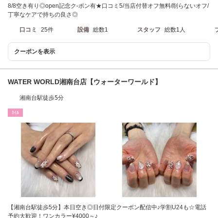
8/8空き有り◎open記念ク-ポン有★口コミ5/当店付替オフ無料/削らないオフ/
丁寧なケアで持ちの良さ◎
口コミ
25件
設備
総数1
スタッフ
総数1人
クーポンを表示
WATER WORLD湘南台店【ウォーターワールド】
湘南台駅徒歩5分
ﾈｲﾙ
【湘南台駅徒歩5分】本日空き◎日付限定クーポン配信中♪学割U24も☆電話
予約大歓迎！ワンカラー¥4000～♪