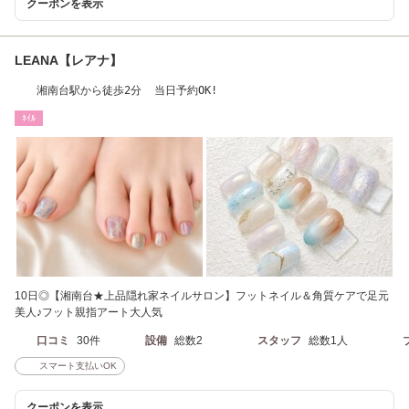
クーポンを表示
LEANA【レアナ】
湘南台駅から徒歩2分 当日予約OK!
ﾈｲﾙ
10日◎【湘南台★上品隠れ家ネイルサロン】フットネイル＆角質ケアで足元
美人♪フット親指アート大人気
口コミ
30件
設備
総数2
スタッフ
総数1人
スマート支払いOK
クーポンを表示