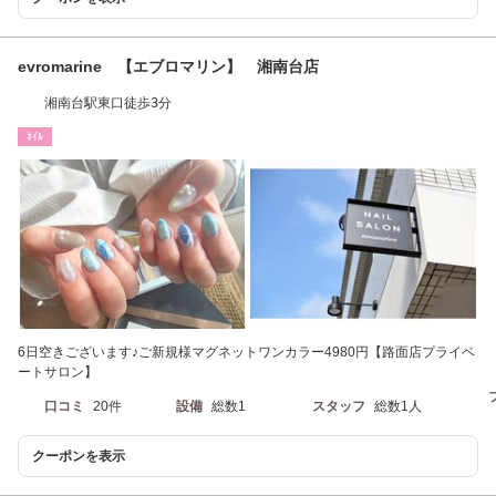
evromarine 【エブロマリン】 湘南台店
湘南台駅東口徒歩3分
ﾈｲﾙ
6日空きございます♪ご新規様マグネットワンカラー4980円【路面店プライベ
ートサロン】
口コミ
20件
設備
総数1
スタッフ
総数1人
クーポンを表示