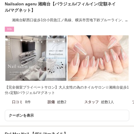
Nailsalon ageru 湘南台【パラジェル/フィルイン/定額ネイ
ル/マグネット】
湘南台駅西口徒歩1分小田急江ノ島線、横浜市営地下鉄ブルーライン、相
鉄いずみ野線
ﾈｲﾙ
【完全個室プライベートサロン】大人女性の為のネイルサロン☆湘南台徒歩1
分♪定額/パラジェル/マグネット
口コミ
8件
設備
総数2
スタッフ
総数1人
クーポンを表示
Del Mar Nail 【デルマーネイル】