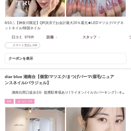
8/10△【神奈川限定】QR決済でお会計最大20％還元★LEDマツエク/マグネ
ットネイル/韓国ネイル
口コミ
976件
設備
-
スタッフ
-
スマート支払いOK
クーポンを表示
diar blue 湘南台【個室/マツエク/まつげパーマ/眉毛/ニュア
ンスネイル/パラジェル】
湘南台西口徒歩2分 提携駐車場あり(ライオン/イルカパーキング)☆キッ
ズルーム完備☆
ﾈｲﾙ
まつげ･ﾒｲｸ