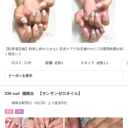
【駐車場完備】簡単に終わらせない甘皮ケアで自爪健やかに◎4週間綺麗が続
く指先へ☆
口コミ
11件
設備
総数1
スタッフ
総数1人
クーポンを表示
330 nail 湘南台 【サンサンゼロネイル】
湘南台駅西口《出口D》より徒歩5分
ﾈｲﾙ
ｴｽﾃ