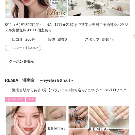
8/11（火)EYE12時半～、NAIL17時★21時まで営業☆当日ご予約可☆パラジ
ェル変更無料★EYE個室あり
口コミ
200件
設備
総数6
スタッフ
総数7人
スマート支払いOK
クーポンを表示
REMIA 湘南台 ～eyelash&nail～
湘南台駅から徒歩3分【パラジェル/持ち込み/まつげパーマ/LED/エクス
テカール】
まつげ･ﾒｲｸ
ﾈｲﾙ