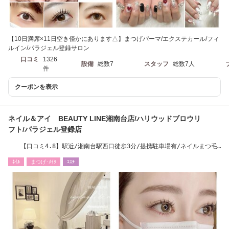
【10日満席×11日空き僅かにあります△】まつげパーマ/エクステカール/フィ
ルイン/パラジェル登録サロン
口コミ
1326
設備
総数7
スタッフ
総数7人
件
クーポンを表示
ネイル＆アイ BEAUTY LINE湘南台店/ハリウッドブロウリ
フト/パラジェル登録店
【口コミ4.8】駅近/湘南台駅西口徒歩3分/提携駐車場有/ネイルまつ毛
同時施術可能
ﾈｲﾙ
まつげ･ﾒｲｸ
ｴｽﾃ