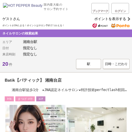
国内最大級の
サロン予約サイト
ブックマーク
ログイン
ゲストさん
ポイントを表示する
ポイントが1%たまる！ポイントはサロン予約でつかえる！
ネイルサロンの検索結果
湘南台駅
エリア
指定なし
日付
指定なし
来店時刻
20
駅
日時・こだわり
件
Batik【バティック】 湘南台店
湘南台駅徒歩1分 ★JNA認定ネイルサロン★特許技術perfectlash初回
半額★
ﾈｲﾙ
まつげ･ﾒｲｸ
ｴｽﾃ