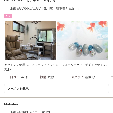
湘南台駅/ゆめが丘駅/下飯田駅 駐車場１台あり◎
ﾈｲﾙ
アセトンを使用しないジェルフィルイン・ウォーターケアで自爪にやさしい
美爪へ
口コミ
42件
設備
総数1
スタッフ
総数1人
クーポンを表示
Makalea
湘南台駅東口（出口E）徒歩3分