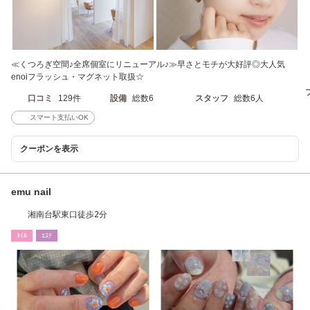
≪くつろぎ空間♪全席個室にリニューアル♪≫早さとモチが大好評◎大人気
enoiフラッシュ・マグネット取扱☆
口コミ
129件
設備
総数6
スタッフ
総数6人
スマート支払いOK
クーポンを表示
emu nail
湘南台駅東口徒歩2分
ﾈｲﾙ
ｴｽﾃ