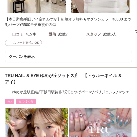
【本日満席/明日アイ空きわずか】新規オフ無料★マグワンカラー¥6800 まつ
毛パーマ¥5500モチ重視の方◎
口コミ
415件
設備
総数7
スタッフ
総数6人
スマート支払いOK
クーポンを表示
TRU NAIL & EYE ゆめが丘ソラトス店 【トゥルーネイル &
アイ】
ゆめが丘駅直結/下飯田駅徒歩3分[まつげパーマ/パリジェンヌ/マツエ
ク/マグネット]
ﾈｲﾙ
まつげ･ﾒｲｸ