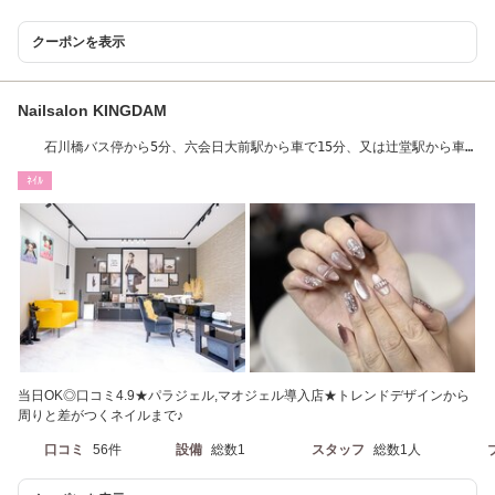
クーポンを表示
Nailsalon KINGDAM
石川橋バス停から5分、六会日大前駅から車で15分、又は辻堂駅から車
で15分になります
ﾈｲﾙ
当日OK◎口コミ4.9★パラジェル,マオジェル導入店★トレンドデザインから
周りと差がつくネイルまで♪
口コミ
56件
設備
総数1
スタッフ
総数1人