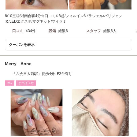
8/10空◎/湘南台駅4分☆口コミ4.8超/フィルイン/パラジェル/パリジェン
ヌ/LEDエクステ/マグネット/マイラミ
口コミ
434件
設備
総数6
スタッフ
総数6人
クーポンを表示
Merry Anne
「六会日大前駅」徒歩4分 P2台有り
ﾈｲﾙ
まつげ･ﾒｲｸ