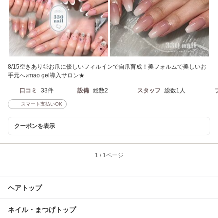
8/15空きあり◎お爪に優しいフィルインで自爪育成！美フォルムで美しいお
手元へ♪mao gel導入サロン★
口コミ
33件
設備
総数2
スタッフ
総数1人
スマート支払いOK
クーポンを表示
1
/
1ページ
ヘアトップ
ネイル・まつげトップ