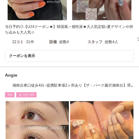
当日予約◎【U24クーポン★】韓国風～個性派★大人気定額♪夏デザインや持
ち込みも大人気☆
口コミ
31件
設備
総数4
スタッフ
総数4人
クーポンを表示
Angie
湘南台東口徒歩4分☆提携駐車場2ヶ所あり【ザ・パーク藤沢湘南台】滞
在時間店舗負担☆
ﾈｲﾙ
まつげ･ﾒｲｸ