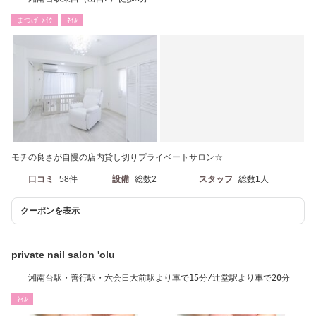
まつげ･ﾒｲｸ
ﾈｲﾙ
モチの良さが自慢の店内貸し切りプライベートサロン☆
口コミ
58件
設備
総数2
スタッフ
総数1人
クーポンを表示
private nail salon 'olu
湘南台駅・善行駅・六会日大前駅より車で15分/辻堂駅より車で20分
ﾈｲﾙ