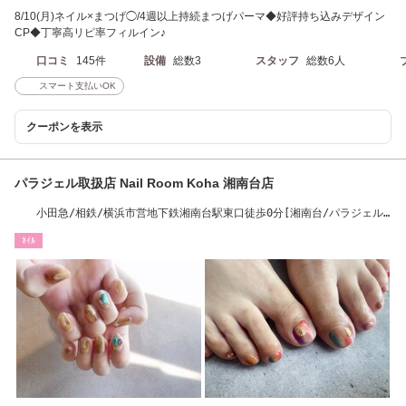
8/10(月)ネイル×まつげ◯/4週以上持続まつげパーマ◆好評持ち込みデザイン
CP◆丁寧高リピ率フィルイン♪
口コミ
145件
設備
総数3
スタッフ
総数6人
スマート支払いOK
クーポンを表示
パラジェル取扱店 Nail Room Koha 湘南台店
小田急/相鉄/横浜市営地下鉄湘南台駅東口徒歩0分[湘南台/パラジェル/
ワンカラー]
ﾈｲﾙ