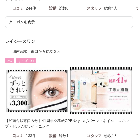
口コミ
244件
設備
総数6
スタッフ
総数4人
クーポンを表示
レイジースワン
湘南台駅・東口から徒歩３分
ﾈｲﾙ
まつげ･ﾒｲｸ
【湘南台駅東口３分】41周年☆移転OPEN♪まつげパーマ・ネイル・スカル
プ・セルフホワイトニング
口コミ
133件
設備
総数4
スタッフ
総数4人