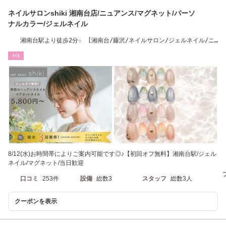
ネイルサロンshiki 湘南台店/ニュアンス/マグネット/パーソ
ナルカラー/ジェルネイル
湘南台駅より徒歩2分☆ [湘南台/藤沢/ネイルサロン/ジェルネイル/ニ
ュアンス]
ﾈｲﾙ
8/12(水)お時間帯によりご案内可能です◎♪【初回オフ無料】湘南台駅/ジェル
ネイル/マグネット/当日歓迎
口コミ
253件
設備
総数3
スタッフ
総数3人
クーポンを表示