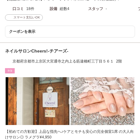
口コミ
18件
設備
総数4
スタッフ
-
スマート支払いOK
クーポンを表示
ネイルサロンCheers!-チアーズ-
京都府京都市上京区大宮通寺之内上る筋違橋町三丁目５６１ 2階
ﾈｲﾙ
【初めての方歓迎】上品な指先へ♪ケアとモチも安心の完全個室1席 の大人向
けサロン◎ ラメグラ¥4,950