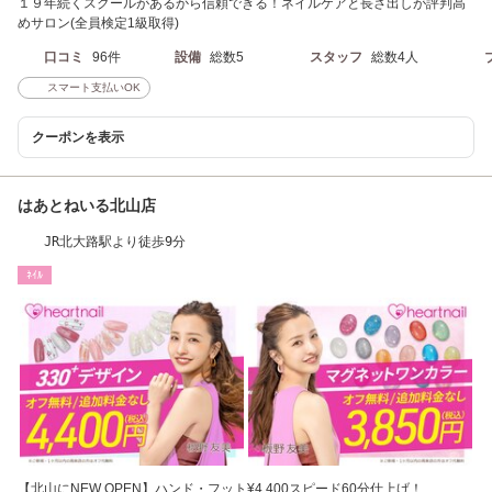
１９年続くスクールがあるから信頼できる！ネイルケアと長さ出しが評判高
めサロン(全員検定1級取得)
口コミ
96件
設備
総数5
スタッフ
総数4人
スマート支払いOK
クーポンを表示
はあとねいる北山店
JR北大路駅より徒歩9分
ﾈｲﾙ
【北山にNEW OPEN】ハンド・フット¥4,400スピード60分仕上げ！