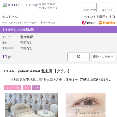
国内最大級の
サロン予約サイト
ブックマーク
ログイン
ゲストさん
ポイントを表示する
ポイントが1%たまる！ポイントはサロン予約でつかえる！
ネイルサロンの検索結果
北大路駅
エリア
指定なし
日付
指定なし
来店時刻
11
駅
日時・こだわり
件
CLAR Eyelash＆Nail 北山店 【クラル】
京都市営地下鉄北山駅4番出口を左側に徒歩１分【TOP北山店内併設サロ
ン】
まつげ･ﾒｲｸ
ﾈｲﾙ
ｴｽﾃ