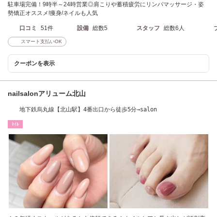
駐車場完備！9時半～24時営業◎肩こりや蓄積疲労にリンパマッサージ・姿
勢矯正オススメ!痩身/ネイルも人気
口コミ
51件
設備
総数5
スタッフ
総数6人
スマート支払いOK
クーポンを表示
nailsalonアリューム北山
地下鉄烏丸線【北山駅】4番出口から徒歩5分→salon
ﾈｲﾙ