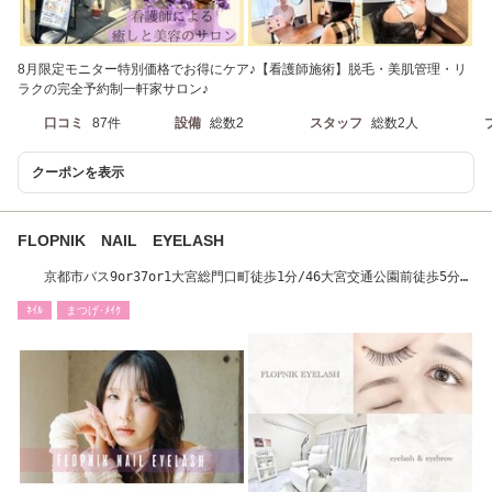
8月限定モニター特別価格でお得にケア♪【看護師施術】脱毛・美肌管理・リ
ラクの完全予約制一軒家サロン♪
口コミ
87件
設備
総数2
スタッフ
総数2人
クーポンを表示
FLOPNIK NAIL EYELASH
京都市バス9or37or1大宮総門口町徒歩1分/46大宮交通公園前徒歩5分
御薗橋通り沿い
ﾈｲﾙ
まつげ･ﾒｲｸ