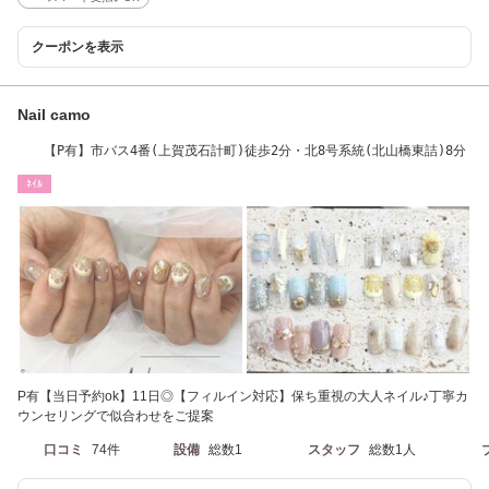
クーポンを表示
Nail camo
【P有】市バス4番(上賀茂石計町)徒歩2分・北8号系統(北山橋東詰)8分
ﾈｲﾙ
P有【当日予約ok】11日◎【フィルイン対応】保ち重視の大人ネイル♪丁寧カ
ウンセリングで似合わせをご提案
口コミ
74件
設備
総数1
スタッフ
総数1人