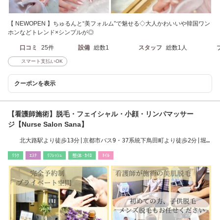
【 NEWOPEN 】ちゅるんと“美フォルム”で魅せる◇大人かわいいや韓国ワン
ホンなどトレンド×シンプルが◎
口コミ
25件
設備
総数1
スタッフ
総数1人
スマート支払いOK
クーポンを表示
【看護師施術】脱毛・フェイシャル・小顔・リンパマッサー
ジ【Nurse Salon Sana】
北大路駅より徒歩13分|京都市バス9・37系統下鳥田町より徒歩2分|堀川
北大路近くです！
ﾘﾗｸ
ｴｽﾃ
ﾘﾌﾚｯｼｭ
整体･ｶｲﾛ
ﾈｲﾙ