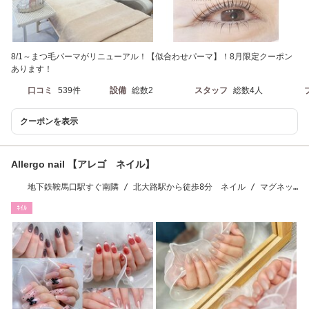
8/1～まつ毛パーマがリニューアル！【似合わせパーマ】！8月限定クーポン
あります！
口コミ
539件
設備
総数2
スタッフ
総数4人
クーポンを表示
Allergo nail 【アレゴ ネイル】
地下鉄鞍馬口駅すぐ南隣 / 北大路駅から徒歩8分 ネイル / マグネッ
ト / パラジェル
ﾈｲﾙ