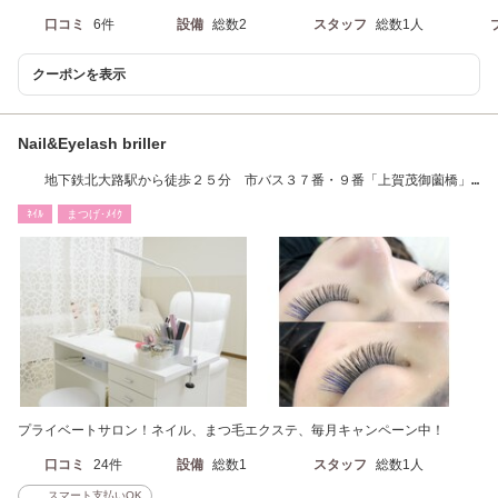
口コミ
6件
設備
総数2
スタッフ
総数1人
クーポンを表示
Nail&Eyelash briller
地下鉄北大路駅から徒歩２５分 市バス３７番・９番「上賀茂御薗橋」
下車すぐ
ﾈｲﾙ
まつげ･ﾒｲｸ
プライベートサロン！ネイル、まつ毛エクステ、毎月キャンペーン中！
口コミ
24件
設備
総数1
スタッフ
総数1人
スマート支払いOK