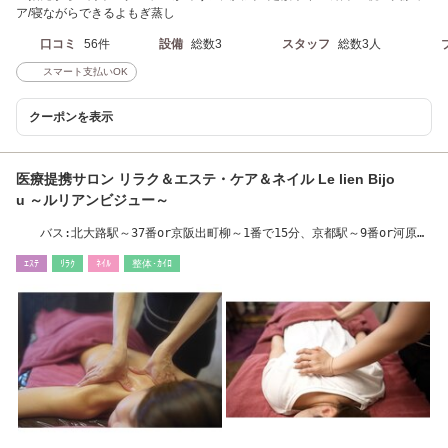
ア/寝ながらできるよもぎ蒸し
口コミ
56件
設備
総数3
スタッフ
総数3人
スマート支払いOK
クーポンを表示
医療提携サロン リラク＆エステ・ケア＆ネイル Le lien Bijo
u ～ルリアンビジュー～
バス:北大路駅～37番or京阪出町柳～1番で15分、京都駅～9番or河原町
～37番で45分
ｴｽﾃ
ﾘﾗｸ
ﾈｲﾙ
整体･ｶｲﾛ