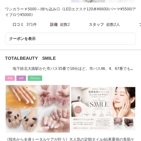
ワンカラー￥5000～/持ち込み◎《LEDエクステ120本¥6600/パーマ¥5500/ア
イブロウ¥5000》
口コミ
371件
設備
総数2
スタッフ
総数2人
クーポンを表示
TOTALBEAUTY SMILE
地下鉄北大路駅かた市バス35番で10分ほど。市バス46、4、67番でも来
れます。
ﾈｲﾙ
ｴｽﾃ
ﾘﾌﾚｯｼｭ
《指先から全身トータルケアが叶う》大人気の定額ネイル/結果重視の美肌ケ