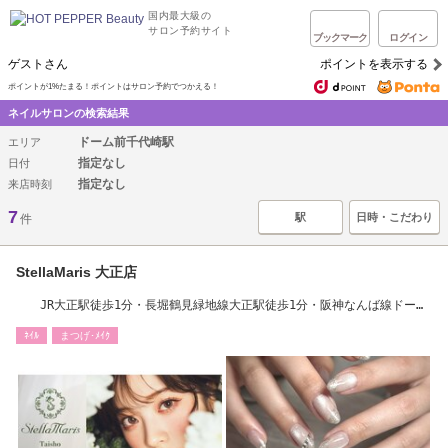
国内最大級の
サロン予約サイト
ブックマーク
ログイン
ゲストさん
ポイントを表示する
ポイントが1%たまる！ポイントはサロン予約でつかえる！
ネイルサロンの検索結果
ドーム前千代崎駅
エリア
指定なし
日付
指定なし
来店時刻
7
駅
日時・こだわり
件
StellaMaris 大正店
JR大正駅徒歩1分・長堀鶴見緑地線大正駅徒歩1分・阪神なんば線ドーム
前駅徒歩3分
ﾈｲﾙ
まつげ･ﾒｲｸ