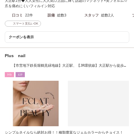
大正駅1分◆大人女性に大人気◎上品に輝く話題のマグネット×美フォルム☆
爪を痛めにくいフィルイン対応
口コミ
22件
設備
総数3
スタッフ
総数2人
スマート支払いOK
クーポンを表示
Plus nail
【市営地下鉄長堀鶴見緑地線】大正駅、【JR環状線】大正駅から徒歩５
分
ﾈｲﾙ
ｴｽﾃ
シンプルネイルなら絶対お得！！種類豊富なジェルカラーからチョイス！