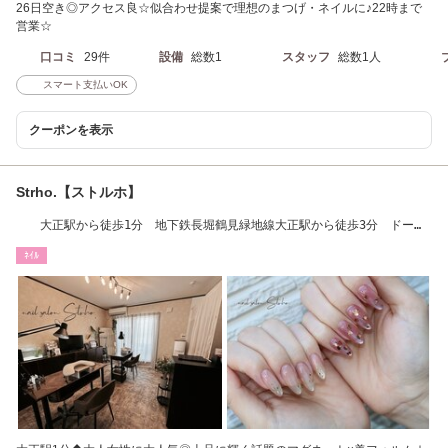
26日空き◎アクセス良☆似合わせ提案で理想のまつげ・ネイルに♪22時まで
営業☆
口コミ
29件
設備
総数1
スタッフ
総数1人
スマート支払いOK
クーポンを表示
Strho.【ストルホ】
大正駅から徒歩1分 地下鉄長堀鶴見緑地線大正駅から徒歩3分 ドーム
前千代崎から4分
ﾈｲﾙ