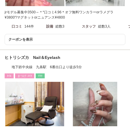
jrモデル募集中3500～＊*口コミ4.96＊オフ無料ワンカラーorラメグラ
¥3800"/マグネットorニュアンス¥4800
口コミ
144件
設備
総数3
スタッフ
総数3人
クーポンを表示
ヒトリシズカ Nail＆Eyelash
地下鉄中央線 九条駅 6番出口より徒歩5分
ﾈｲﾙ
まつげ･ﾒｲｸ
ﾘﾗｸ