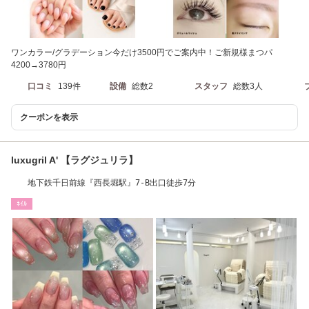
ワンカラー/グラデーション今だけ3500円でご案内中！ご新規様まつパ
4200→3780円
口コミ
139件
設備
総数2
スタッフ
総数3人
クーポンを表示
luxugril A' 【ラグジュリラ】
地下鉄千日前線『西長堀駅』7-B出口徒歩7分
ﾈｲﾙ