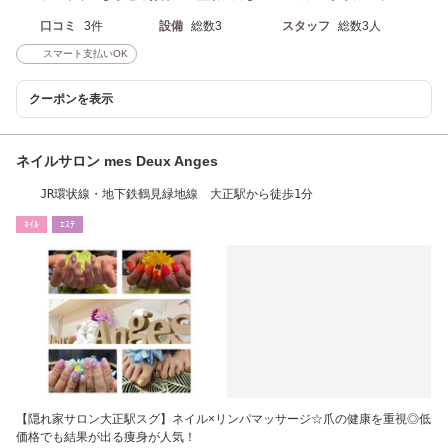
口コミ
3件
設備
総数3
スタッフ
総数3人
スマート支払いOK
クーポンを表示
ネイルサロン mes Deux Anges
JR環状線・地下鉄鶴見緑地線 大正駅から徒歩1分
ﾈｲﾙ
ｴｽﾃ
【隠れ家サロン大正駅スグ】ネイル×リンパマッサージ☆爪の健康を重視◎低
価格でも結果が出る痩身が人気！