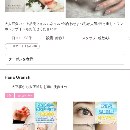
大人可愛い・上品美フォルムネイル×似合わせまつ毛が人気♪長さ出し・ワン
ホンデザインもお任せください☆
口コミ
98件
設備
総数7
スタッフ
総数4人
スマート支払いOK
クーポンを表示
Hana Gransh
大正駅から大正通りを南に徒歩４分
ﾈｲﾙ
まつげ･ﾒｲｸ