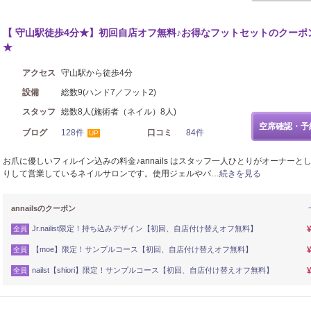
【 守山駅徒歩4分★】初回自店オフ無料♪お得なフットセットのクーポ
★
アクセス
守山駅から徒歩4分
設備
総数9(ハンド7／フット2)
スタッフ
総数8人(施術者（ネイル）8人)
空席確認・予
ブログ
128件
口コミ
84件
UP
お爪に優しいフィルイン込みの料金♪annails はスタッフ一人ひとりがオーナーと
りして営業しているネイルサロンです。使用ジェルやパ…
続きを見る
annailsのクーポン
Jr.nailist限定！持ち込みデザイン【初回、自店付け替えオフ無料】
全員
【moe】限定！サンプルコース【初回、自店付け替えオフ無料】
全員
nailst【shiori】限定！サンプルコース【初回、自店付け替えオフ無料】
全員