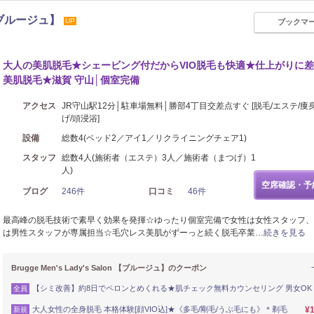
n 【ブルージュ】
UP
ブックマ
メイク
ネイル
大人の美肌脱毛★シェービング付だからVIO脱毛も快適★仕上がりに
美肌脱毛★滋賀 守山│個室完備
アクセス
JR守山駅12分│駐車場無料│勝部4丁目交差点すぐ [脱毛/エステ/痩
げ/頭浸浴]
設備
総数4(ベッド2／アイ1／リクライニングチェア1)
スタッフ
総数4人(施術者（エステ）3人／施術者（まつげ）1
人)
空席確認・予
ブログ
246件
口コミ
46件
最高峰の脱毛技術で素早く効果を発揮☆ゆったり個室完備で女性は女性スタッフ、
は男性スタッフが専属担当☆毛穴レス美肌がずーっと続く脱毛卒業…
続きを見る
Brugge Men's Lady's Salon 【ブルージュ】のクーポン
【シミ改善】約8日でペロンとめくれる★肌チェック無料カウンセリング 男女OK
全員
大人女性の全身脱毛 本格体験[顔VIO込]★《多毛/剛毛/うぶ毛にも》＊剃毛
¥1
新規