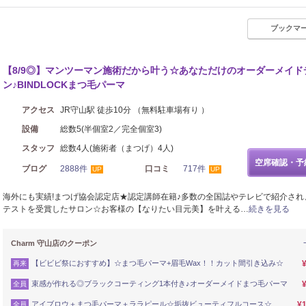
ブックマ
【8/9◎】マンツーマン施術だから叶う☆あなただけのオーダーメイド
ン♪BINDLOCKまつ毛パーマ
アクセス
JR守山駅 徒歩10分 （無料駐車場有り ）
設備
総数5(半個室2／完全個室3)
スタッフ
総数4人(施術者（まつげ）4人)
空席確認・予
ブログ
2888件
口コミ
717件
UP
UP
海外にも実績!まつげ協会認定店★認定講師在籍♪多数の全国誌やテレビで紹介され
テストを受賞したサロン☆お客様の【なりたい目元美】を叶える…
続きを見る
Charm 守山店のクーポン
【ビビビ祭におすすめ】☆まつ毛パーマ+眉毛Wax！！カット間引き込み☆
再来
束感が作れる◎ブラックコーティング1本付き♪オーダーメイドまつ毛パーマ
全員
アイブロウ＋まつ毛パーマ＋ララピール☆垢抜ビューティフルコース☆
¥1
全員