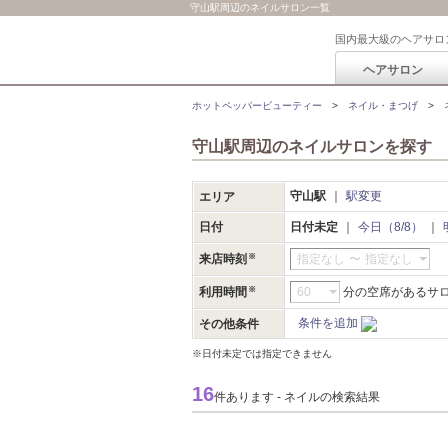
守山駅周辺のネイルサロン一覧
国内最大級のヘアサロ
ヘアサロン
ホットペッパービューティー
ネイル・まつげ
守山駅周辺のネイルサロンを探す
守山駅
駅変更
エリア
日付
日付未定
今日（8/8）
来店時刻
指定なし
〜
指定なし
利用時間
分の空席があるサ
条件を追加
その他条件
※日付未定では指定できません
16
件あります - ネイルの検索結果