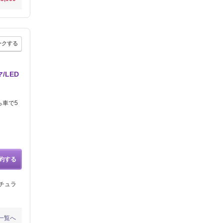
ークする
/LED
ら車で5
約する
ナチュラ
一覧へ