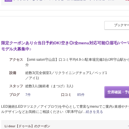
ブックマ
限定クーポンあり☆当日予約OK!空き◎/全menu対応可能◎眉毛/パーマ
モデル大募集中♪
アクセス
【omii salon守山店】口コミ平均4.9☆/駐車場完備3台/JR守山駅か
分
設備
総数3(完全個室3／リクライニングチェア1／ベッド1
／アイ1)
スタッフ
総数3人(施術者（まつげ）3人)
空席確認・予
ブログ
7件
口コミ
85件
LED施術(LEDマツエク／アイブロウ)を中心として豊富なmenuでご案内♪束感や
ルデザインなどお気軽にご相談ください《草津/守山/…
続きを見る
Li deur【ドゥール】のクーポン