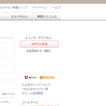
つげサロン検索トップ
マイページ
ヘルプ
ン
エステサロン
美容クリニック
ようこそ、ゲストさん。
ログインする
会員登録する（無料）
ホットペッパービューティーなら
1%
ポイントが
たまる！
ためたポイントをつかっておとく
にサロンをネット予約！
たまるポイントについて
つかえるサービス一覧
ポイント設定変更
1/1ページ
てください。
ブックマーク