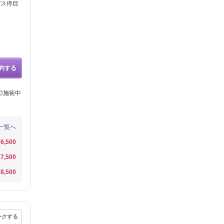
バス停目
約する
◎施術中
一覧へ
¥6,500
¥7,500
¥8,500
ークする