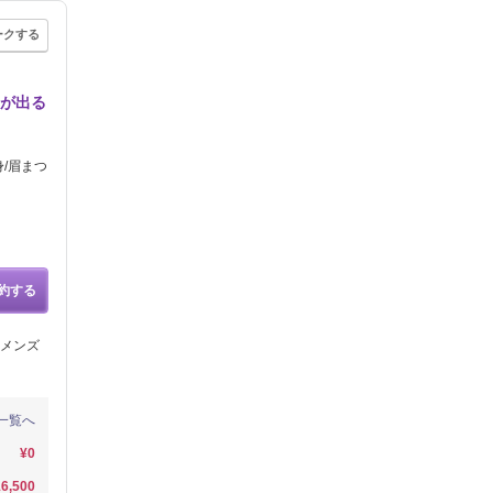
ークする
差が出る
身/眉まつ
約する
メンズ
一覧へ
¥0
6,500