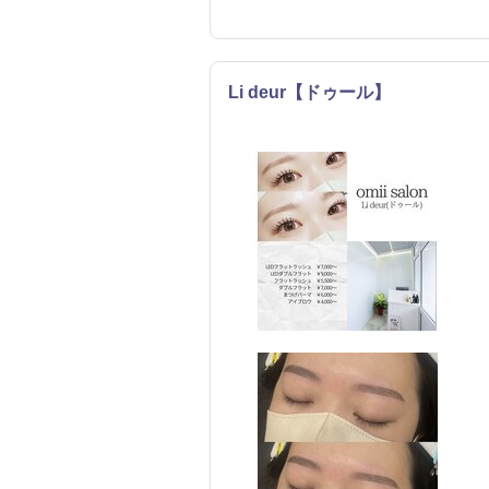
Li deur【ドゥール】
まつげ・メイク
ネイル