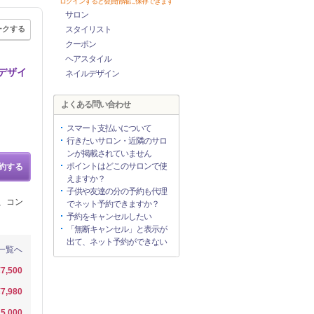
ログインすると会員情報に保存できます
サロン
ークする
スタイリスト
クーポン
ヘアスタイル
デザイ
ネイルデザイン
よくある問い合わせ
スマート支払いについて
行きたいサロン・近隣のサロ
ンが掲載されていません
ポイントはどこのサロンで使
約する
えますか？
子供や友達の分の予約も代理
、コン
でネット予約できますか？
予約をキャンセルしたい
「無断キャンセル」と表示が
出て、ネット予約ができない
一覧へ
¥7,500
¥7,980
5,000