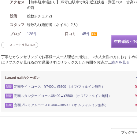
アクセス
【無料駐車場あり】JR守山駅車で8分 近江鉄道・湖国バス 古高
の前
設備
総数2(チェア2)
スタッフ
総数2人(施術者（ネイル）2人)
ブログ
128件
口コミ
45件
UP
空席確認・予
スマート支払いOK
丁寧なカウンセリングでお客様一人一人理想の指先に…♪大人女性の方におすすめ
はサブスクが見れるので退屈せずにリラックスした時間をお過ご…
続きを見る
Lanani nailのクーポン
定額ライトコース ¥7400→¥6500 （オフ/フィルイン無料）
新規
定額スタンダードコース¥8400→¥7500 （オフ/フィルイン無料）
新規
定額プレミアムコース¥9400→¥8500 （オフ/フィルイン無料）
新規
ブックマ