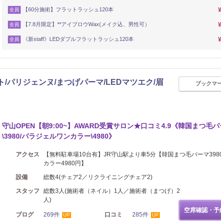
【60分施術】フラットラッシュ120本
全員
【7.8月限定】**アイブロウWax(メイク込、男性可）
全員
《新staff》LEDダブルフラットラッシュ120本
全員
ト/パリジェンヌ/まつげパーマ/LEDマツエク/眉
ブックマ
リラク
守山OPEN【朝9:00~】AWARD受賞サロン★口コミ4.9《韓国まつ毛
\3980/パラジェルワンカラー\4980》
アクセス
【無料駐車場10台有】JR守山駅より車5分【韓国まつ毛パーマ398
カラー4980円】
設備
総数4(チェア2／リクライニングチェア2)
スタッフ
総数3人(施術者（ネイル）1人／施術者（まつげ）2
人)
空席確認・予
ブログ
269件
口コミ
285件
UP
UP