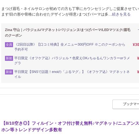
まつげ眉毛・ネイルサロンが初めての方も丁寧にカウンセリングしご提案させてい
ます!目の形や骨格に合わせたデザインが得意♪まつげパーマは多…
続きを見る
Zina 守山｜パラジェル/マグネット/パリジェンヌ/まつげパーマ/LEDマツエク/眉毛
のクーポン
《2回目以降》【口コミ特典】全メニュー300円OFF ※このクーポンから
¥3
全員
予約不可
平日限定《オフケア込》パラジェル＊色変えOK♪ちゅるんワンカラーorラメ
新規
グラ
平日限定【SNSで話題！enoiの「ぷるマグ」】《オフケア込》マグネットネ
新規
イル
ブックマ
【8/10空き◎】フィルイン・オフ付け替え無料♪マグネット/ニュアンス
ホン等トレンドデザイン多数有