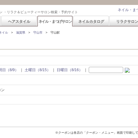
ネイル・ま
ン ・リラク＆ビューティーサロン検索・予約サイト
ヘアスタイル
ネイル・まつげサロン
ネイルカタログ
リラクサロ
ネイル
滋賀県
守山市
守山駅
明日（8/9）
土曜日（8/15）
日曜日（8/16）
ロン
※クーポンは各店の「クーポン・メニュー」画面で印刷し