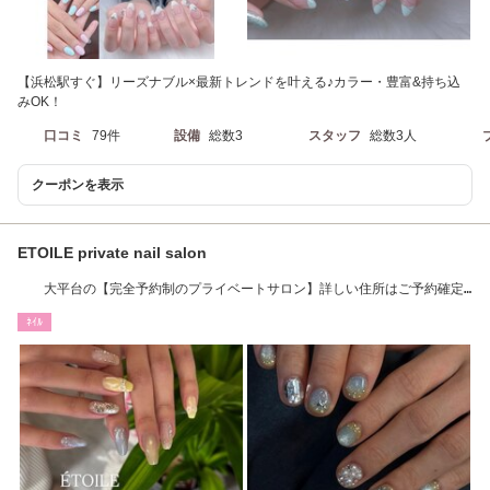
【浜松駅すぐ】リーズナブル×最新トレンドを叶える♪カラー・豊富&持ち込
みOK！
口コミ
79件
設備
総数3
スタッフ
総数3人
クーポンを表示
ETOILE private nail salon
大平台の【完全予約制のプライベートサロン】詳しい住所はご予約確定
後にお伝えします
ﾈｲﾙ