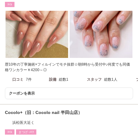
ﾈｲﾙ
歴10年の丁寧施術×フィルインでモチ抜群☆朝8時から受付中♪何度でも同価
格ワンカラー￥4200～◎
口コミ
7件
設備
総数1
スタッフ
総数1人
クーポンを表示
Cocolo+（旧：Cocolo nail 半田山店）
浜松医大近く
ﾈｲﾙ
まつげ･ﾒｲｸ