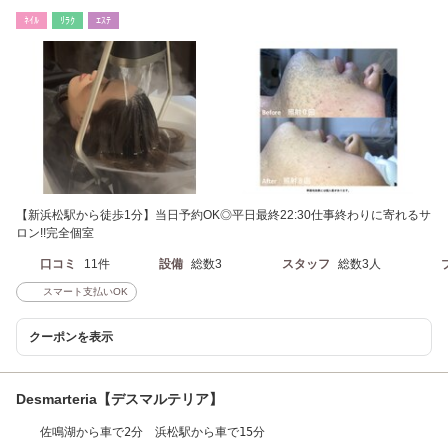
ﾈｲﾙ
ﾘﾗｸ
ｴｽﾃ
【新浜松駅から徒歩1分】当日予約OK◎平日最終22:30仕事終わりに寄れるサ
ロン!!完全個室
口コミ
11件
設備
総数3
スタッフ
総数3人
スマート支払いOK
クーポンを表示
Desmarteria【デスマルテリア】
佐鳴湖から車で2分 浜松駅から車で15分