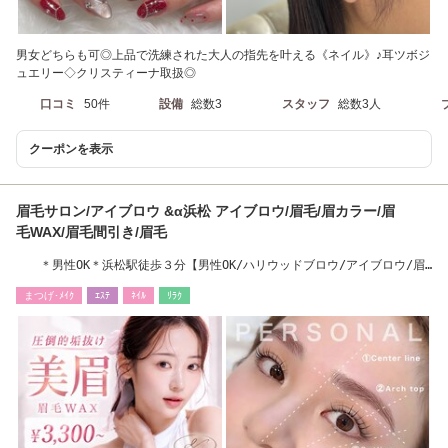
男女どちらも可◎上品で洗練された大人の指先を叶える《ネイル》♪耳ツボジ
ュエリー◇クリスティーナ取扱◎
口コミ
50件
設備
総数3
スタッフ
総数3人
クーポンを表示
眉毛サロン/アイブロウ &α浜松 アイブロウ/眉毛/眉カラー/眉
毛WAX/眉毛間引き/眉毛
＊男性OK＊浜松駅徒歩３分【男性OK/ハリウッドブロウ/アイブロウ/眉
毛/学割U24/浜松】
まつげ･ﾒｲｸ
ｴｽﾃ
ﾈｲﾙ
ﾘﾗｸ