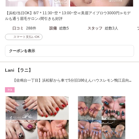
【浜松/当日OK】8/7＊11:30~空＊13:00~空≪美眉アイブロウ3000円≫モデ
ルも通う眉毛サロン♪間引きも好評
口コミ
288件
設備
総数5
スタッフ
総数3人
スマート支払いOK
クーポンを表示
Lani 【ラニ】
【佐鳴台一丁目】浜松駅から車で5分旧100えんハウスレモン鴨江店向か
い
ﾈｲﾙ