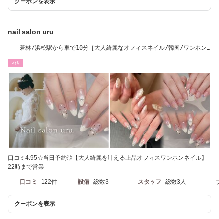
クーポンを表示
nail salon uru
若林/浜松駅から車で10分［大人綺麗なオフィスネイル/韓国/ワンホン/
パラジェル］
ﾈｲﾙ
口コミ4.95☆当日予約◎【大人綺麗を叶える上品オフィスワンホンネイル】
22時まで営業
口コミ
122件
設備
総数3
スタッフ
総数3人
クーポンを表示