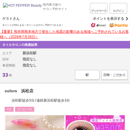
国内最大級の
サロン予約サイト
ブックマーク
ログイン
ゲストさん
ポイントを表示する
ポイントが1%たまる！ポイントはサロン予約でつかえる！
【重要】熊本県熊本地方で発生した地震の影響のある地域へご予約されているお客
様へ（2026年7月28日）
ネイルサロンの検索結果
新浜松駅
エリア
指定なし
日付
指定なし
来店時刻
33
駅
日時・こだわり
件
colors 浜松店
浜松駅徒歩5分/遠鉄新浜松駅徒歩3分
ﾈｲﾙ
まつげ･ﾒｲｸ