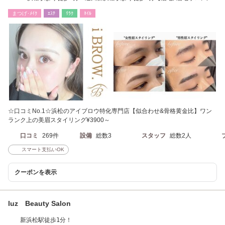
毛スタイリング】
まつげ･ﾒｲｸ
ｴｽﾃ
ﾘﾗｸ
ﾈｲﾙ
☆口コミNo.1☆浜松のアイブロウ特化専門店【似合わせ&骨格黄金比】ワン
ランク上の美眉スタイリング¥3900～
口コミ
269件
設備
総数3
スタッフ
総数2人
スマート支払いOK
クーポンを表示
luz Beauty Salon
新浜松駅徒歩1分！