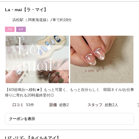
La・mai【ラ・マイ】
浜松駅（JR東海道線）/車で約10分
ﾈｲﾙ
ｴｽﾃ
【4/3佐鳴台へ移転★】もっと可愛く、もっと自分らしく 韓国ネイル/お仕事
帰りに寄れる20時最終受付◎
口コミ
53件
設備
総数2
スタッフ
総数2人
クーポンを表示
LIZ -リズ- 【ネイル＆アイ】