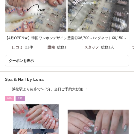
【4月OPEN★】韓国ワンホンデザイン豊富◎¥6,700～/マグネット¥6,150～
口コミ
21件
設備
総数1
スタッフ
総数1人
クーポンを表示
Spa & Nail by Lona
浜松駅より徒歩で5-7分、当日ご予約大歓迎!!
ﾈｲﾙ
ｴｽﾃ