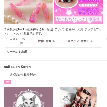
予約数浜松No.1☆画像持ち込み大歓迎♪デザイン自由が大人気♪チップもフッ
トも！マツパも毎日予約満了♪
口コミ
1401
設備
総数16
スタッフ
総数11人
件
クーポンを表示
nail salon Koron
浜松駅から徒歩10分
ﾈｲﾙ