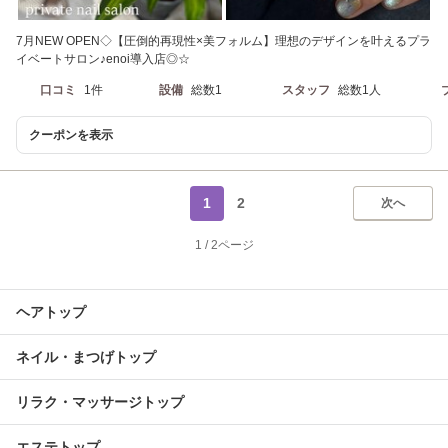
7月NEW OPEN◇【圧倒的再現性×美フォルム】理想のデザインを叶えるプラ
イベートサロン♪enoi導入店◎☆
口コミ
1件
設備
総数1
スタッフ
総数1人
クーポンを表示
1
2
次へ
1
/
2ページ
ヘアトップ
ネイル・まつげトップ
リラク・マッサージトップ
エステトップ