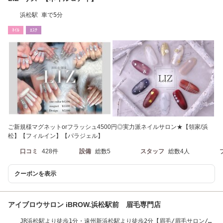
浜松駅 車で5分
ﾈｲﾙ
ｴｽﾃ
ご新規様マグネットorフラッシュ4500円◎実力派ネイルサロン★【領家/浜
松】【フィルイン】【パラジェル】
口コミ
428件
設備
総数5
スタッフ
総数4人
クーポンを表示
アイブロウサロン iBROW.浜松駅前 眉毛専門店
JR浜松駅より徒歩1分・遠州新浜松駅より徒歩2分【眉毛/眉毛サロン/眉