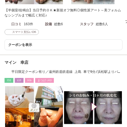
【半個室/佐鳴台】当日予約ＯＫ★新規オフ無料◎個性派アート～美フォルム
なシンプルまで幅広く対応♪
口コミ
163件
設備
総数6
スタッフ
総数6人
スマート支払いOK
クーポンを表示
マイン 幸店
平日限定クーポン有り／遠州鉄道鉄道線 上島 車で9分/浜松駅よりバス
で25分
ﾘﾗｸ
ｴｽﾃ
ﾈｲﾙ
まつげ･ﾒｲｸ