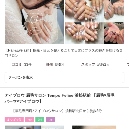
【Nail&Eyelash】指先・目元を整えることで日常にプラスの輝きを届ける専
門サロン
口コミ
33件
設備
総数4
スタッフ
総数2人
クーポンを表示
アイブロウ 眉毛サロン Tempo Felice 浜松駅前 【眉毛×眉毛
パーマ×アイブロウ】
【眉毛専門店/アイブロウサロン】浜松駅北口から徒歩3分
まつげ･ﾒｲｸ
ﾈｲﾙ
ﾘﾗｸ
ｴｽﾃ