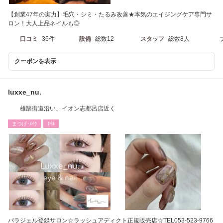
【創業47年の実力】毛穴・シミ・たるみ改善★本気のエイジングケア専門サ
ロン！大人上品ネイルも◎
口コミ
36件
設備
総数12
スタッフ
総数8人
クーポンを表示
luxxe_nu.
雄踏街道沿い、イオン志都呂店近く
まつげ･ﾒｲｸ
ﾈｲﾙ
パラジェル登録サロン☆ラッシュアディクト正規販売店☆TEL053-523-9766