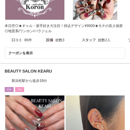
本日空◎★ギャル・派手好き大注目！持込デザイン¥9000★モチの良さ抜群
◎地雷系/ワンホン/パラジェル
口コミ
86件
設備
総数3
スタッフ
総数2人
クーポンを表示
BEAUTY SALON KEARU
新浜松駅から徒歩10分
ｴｽﾃ
ﾈｲﾙ