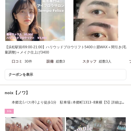
【浜松駅前/09:00-21:00】ハリウッドブロウリフト5400☆眉WAX＋間引き(毛
量調整)＋メイク仕上げ3400
口コミ
30件
設備
総数3
スタッフ
総数3人
クーポンを表示
noix【ノワ】
本郷北(バス停)より徒歩1分 駐車場:本郷町1313-8東横【5】詳細はフ
ォトギャラリーで
ﾈｲﾙ