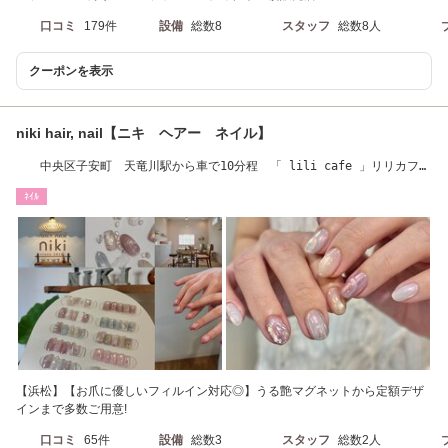
口コミ
179件
設備
総数8
スタッフ
総数8人
クーポンを表示
niki hair, nail【ニキ ヘアー ネイル】
中央区子安町 天竜川駅から車で10分程 「 lili cafe 」リリカフェ
(2F)の下(1F)
ﾈｲﾙ
【浜松】【お爪に優しいフィルイン対応◎】うる艶マグネットから定額デザ
インまで多数ご用意!
口コミ
65件
設備
総数3
スタッフ
総数2人