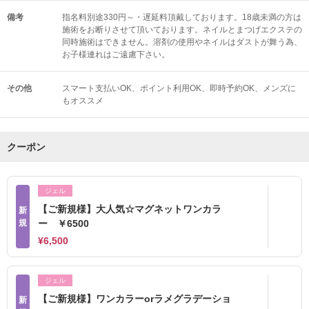
備考
指名料別途330円～・遅延料頂戴しております。18歳未満の方は
施術をお断りさせて頂いております。ネイルとまつげエクステの
同時施術はできません。溶剤の使用やネイルはダストが舞う為、
お子様連れはご遠慮下さい。
その他
スマート支払いOK
ポイント利用OK
即時予約OK
メンズに
もオススメ
クーポン
ジェル
【ご新規様】大人気☆マグネットワンカラ
新
規
ー ￥6500
¥6,500
ジェル
【ご新規様】ワンカラーorラメグラデーショ
新