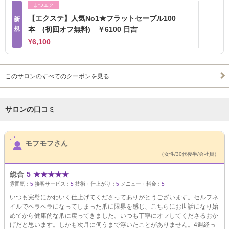
まつエク
【エクステ】人気No1★フラットセーブル100
新
規
本 (初回オフ無料) ￥6100 日吉
¥6,100
このサロンのすべてのクーポンを見る
サロンの口コミ
サロンPick Up
モフモフさん
（女性/30代後半/会社員）
総合
5
★
★
★
★
★
雰囲気：
5
接客サービス：
5
技術・仕上がり：
5
メニュー・料金：
5
いつも完璧にかわいく仕上げてくださってありがとうございます。セルフネ
イルでペラペラになってしまった爪に限界を感じ、こちらにお世話になり始
めてから健康的な爪に戻ってきました。いつも丁寧にオフしてくださるおか
げだと思います。しかも次月に伺うまで浮いたことがありません。4週経っ