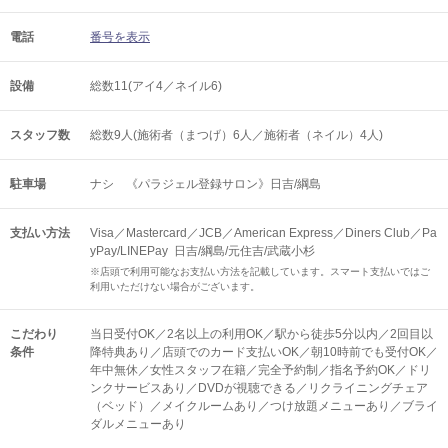
電話
番号を表示
設備
総数11(アイ4／ネイル6)
スタッフ数
総数9人(施術者（まつげ）6人／施術者（ネイル）4人)
駐車場
ナシ 《パラジェル登録サロン》日吉/綱島
支払い方法
Visa／Mastercard／JCB／American Express／Diners Club／Pa
yPay/LINEPay 日吉/綱島/元住吉/武蔵小杉
※店頭で利用可能なお支払い方法を記載しています。スマート支払いではご
利用いただけない場合がございます。
こだわり
当日受付OK／2名以上の利用OK／駅から徒歩5分以内／2回目以
条件
降特典あり／店頭でのカード支払いOK／朝10時前でも受付OK／
年中無休／女性スタッフ在籍／完全予約制／指名予約OK／ドリ
ンクサービスあり／DVDが視聴できる／リクライニングチェア
（ベッド）／メイクルームあり／つけ放題メニューあり／ブライ
ダルメニューあり