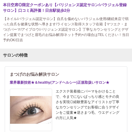
本日空席◎限定クーポンあり【パリジェンヌ認定サロン/パラジェル登録
サロン】口コミ高評価！日吉駅徒歩2分
【ネイル/パラジェル認定サロン】自爪を傷めないパラジェル使用/継続来店で弱
った自爪を健康な状態へ導きます/ライセンス取得スタッフ在籍【マツエク・ま
つげパーマ/アイブロウ/パリジェンヌ認定サロン】丁寧なカウンセリングとデザ
イン提案でまつげと眉毛のお悩み解消/ネット予約×の場合はTELください！当日
予約OK/日吉
サロンの特徴
まつげのお悩み解決サロン
業界最新技術★＆healthy(アンドヘルシー)正規取扱いサロン★
エクステ装着後にパーマをかけること
で、今までにないぱっちり感とモチの良
さを実現◎経験豊富なアイリストが丁寧
なカウンセリングでお客様に合うデザイ
ンをご提案★逆さまつ毛、ウエディング
の方に人気★