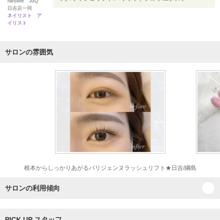
Neolive JuQ
日吉店一同
ネイリスト ア
イリスト
サロンの雰囲気
根本からしっかりあがるパリジェンヌラッシュリフト★日吉/綱島
サロンの利用傾向
PICK UP スタッフ