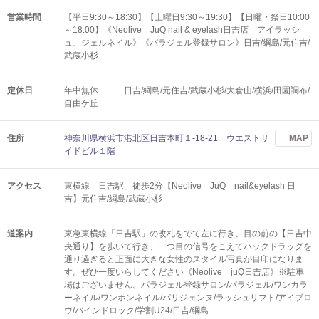
営業時間
【平日9:30～18:30】【土曜日9:30～19:30】【日曜・祭日10:00
～18:00】《Neolive JuQ nail & eyelash日吉店 アイラッシ
ュ、ジェルネイル》《パラジェル登録サロン》日吉/綱島/元住吉/
武蔵小杉
定休日
年中無休 日吉/綱島/元住吉/武蔵小杉/大倉山/横浜/田園調布/
自由ケ丘
住所
神奈川県横浜市港北区日吉本町１-18-21 ウエストサ
MAP
イドビル１階
アクセス
東横線「日吉駅」徒歩2分【Neolive JuQ nail&eyelash 日
吉】元住吉/綱島/武蔵小杉
道案内
東急東横線「日吉駅」の改札をでて左に行き、目の前の【日吉中
央通り】を歩いて行き、一つ目の信号をこえてハックドラッグを
通り過ぎると正面に大きな女性のスタイル写真が目印になりま
す。ぜひ一度いらしてください《Neolive juQ日吉店》※駐車
場はございません。パラジェル登録サロン/パラジェル/ワンカラ
ーネイル/ワンホンネイル/パリジェンヌ/ラッシュリフト/アイブロ
ウ/バインドロック/学割U24/日吉/綱島