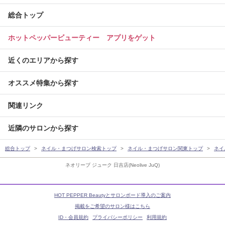
総合トップ
ホットペッパービューティー アプリをゲット
近くのエリアから探す
オススメ特集から探す
関連リンク
近隣のサロンから探す
総合トップ
ネイル・まつげサロン検索トップ
ネイル・まつげサロン関東トップ
ネイ
ネオリーブ ジューク 日吉店(Neolive JuQ)
HOT PEPPER Beautyとサロンボード導入のご案内
掲載をご希望のサロン様はこちら
ID・会員規約
プライバシーポリシー
利用規約