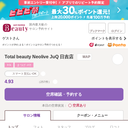
国内最大級の
サロン予約サイト
ブックマーク
ログイン
ゲストさん
ポイントを表示する
ポイントが1%たまる！
ポイントはサロン予約でつかえる！
Total beauty Neolive JuQ 日吉店
MAP
ﾈｲﾙ
まつげ･ﾒｲｸ
スマート支払いOK
4.93
（257件）
空席確認・予約する
空席あり
本日の空席状況：
◯
クーポン・メニュー
サロン情報
トップ
フォト
スタッフ
ブログ
口コミ