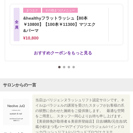
まつエク
その他まつげメニュー
&healthyフラットラッシュ【80本
全
￥10800】【100本￥11300】マツエク
員
&パーマ
¥10,800
おすすめクーポンをもっと見る
サロンからの一言
当店はパリジェンヌラッシュリフト認定サロンです。ネ
イルはパラジェルの講習を受けたスタッフがお客様の爪
の状態に合わせた施術をご提供致します。 最適な空間
をご用意し、スタッフ一同心よりお待ち申し上げます。
【美容師免許取得者＆美容所登録店】日吉/綱島/元住吉/武
蔵小杉/まつ毛パーマ/アイブロウ/パラジェル/バインドロ
ック/ラッシュリフト/ハリウッドブロウ/エクステ