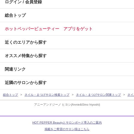
ログイン / 会員登録
総合トップ
ホットペッパービューティー アプリをゲット
近くのエリアから探す
オススメ特集から探す
関連リンク
近隣のサロンから探す
総合トップ
ネイル・まつげサロン検索トップ
ネイル・まつげサロン関東トップ
ネイ
アニーアンドジーノ ヒヨシ(Annie&Gino hiyoshi)
HOT PEPPER Beautyとサロンボード導入のご案内
掲載をご希望のサロン様はこちら