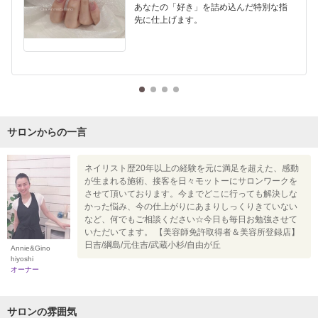
あなたの「好き」を詰め込んだ特別な指
先に仕上げます。
サロンからの一言
ネイリスト歴20年以上の経験を元に満足を超えた、感動
が生まれる施術、接客を日々モットーにサロンワークを
させて頂いております。今までどこに行っても解決しな
かった悩み、今の仕上がりにあまりしっくりきていない
など、何でもご相談ください☆今日も毎日お勉強させて
いただいてます。 【美容師免許取得者＆美容所登録店】
日吉/綱島/元住吉/武蔵小杉/自由が丘
Annie&Gino
hiyoshi
オーナー
サロンの雰囲気