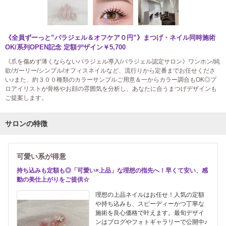
《全員ずーっと”パラジェル＆オフケア０円”》まつげ・ネイル同時施術
OK/系列OPEN記念 定額デザイン￥5,700
《爪を傷めず薄くならないパラジェル導入/パラジェル認定サロン》ワンホン/純
欲/ガーリー/シンプル/オフィスネイルなど、流行りから定番までお任せくださ
い♪また、約３００種類のカラーサンプルご用意＆一からカラー調合もOK◎プ
ロアイリストが骨格やお顔の雰囲気を分析し、あなたに合うまつげデザインも
ご提案します。
サロンの特徴
可愛い系が得意
持ち込みも定額も◎「可愛い×上品」な理想の指先へ！早くて安い、感
動の美仕上がりをご提供☆
理想の上品ネイルはお任せ！人気の定額
や持ち込みも、スピーディーかつ丁寧な
施術を良心価格で叶えます。最旬デザイ
ンはブログやフォトギャラリーで公開中♪