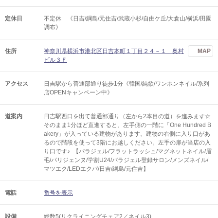
定休日
不定休 《日吉/綱島/元住吉/武蔵小杉/自由ケ丘/大倉山/横浜/田園
調布》
住所
神奈川県横浜市港北区日吉本町１丁目２４－１ 奥村
MAP
ビル３Ｆ
アクセス
日吉駅から普通部通り徒歩1分《韓国/純欲/ワンホンネイル/系列
店OPENキャンペーン中》
道案内
日吉駅西口を出て普通部通り（左から2本目の道）を進みます☆
そのまま1分ほど直進すると、左手側の一階に「One Hundred B
akery」が入っている建物があります。建物の右側に入り口があ
るので階段を使って3階にお越しください。左手の扉が当店の入
り口です♪ 【パラジェル/フラットラッシュ/マグネットネイル/眉
毛/パリジェンヌ/学割U24/パラジェル登録サロン/メンズネイル/
マツエク/LEDエクパ/日吉/綱島/元住吉】
電話
番号を表示
設備
総数5(リクライニングチェア2／ネイル3)