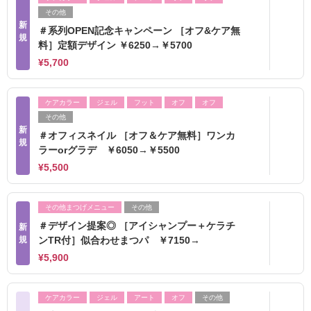
その他
新
＃系列OPEN記念キャンペーン ［オフ&ケア無
規
料］定額デザイン ￥6250→￥5700
¥5,700
ケアカラー
ジェル
フット
オフ
オフ
その他
新
＃オフィスネイル ［オフ＆ケア無料］ワンカ
規
ラーorグラデ ￥6050→￥5500
¥5,500
その他まつげメニュー
その他
＃デザイン提案◎ ［アイシャンプー＋ケラチ
新
規
ンTR付］似合わせまつパ ￥7150→
¥5,900
ケアカラー
ジェル
アート
オフ
その他