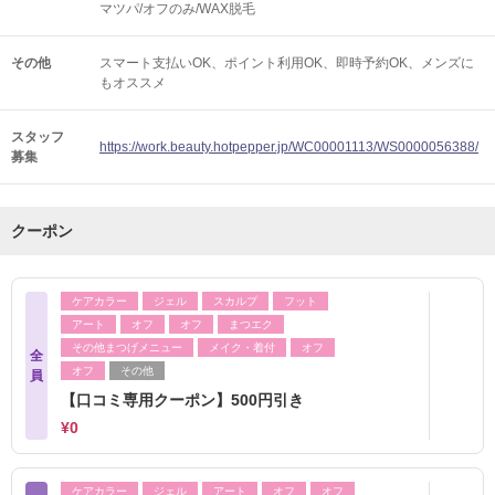
マツパ/オフのみ/WAX脱毛
その他
スマート支払いOK
ポイント利用OK
即時予約OK
メンズに
もオススメ
スタッフ
https://work.beauty.hotpepper.jp/WC00001113/WS0000056388/
募集
クーポン
ケアカラー
ジェル
スカルプ
フット
アート
オフ
オフ
まつエク
その他まつげメニュー
メイク・着付
オフ
全
オフ
その他
員
【口コミ専用クーポン】500円引き
¥0
ケアカラー
ジェル
アート
オフ
オフ