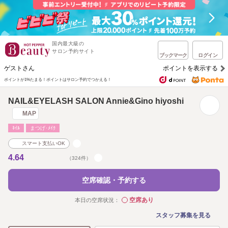
国内最大級の
サロン予約サイト
ブックマーク
ログイン
ゲストさん
ポイントを表示する
ポイントが1%たまる！
ポイントはサロン予約でつかえる！
NAIL&EYELASH SALON Annie&Gino hiyoshi
MAP
ﾈｲﾙ
まつげ･ﾒｲｸ
スマート支払いOK
4.64
（324件）
空席確認・予約する
空席あり
本日の空席状況：
◯
スタッフ募集を見る