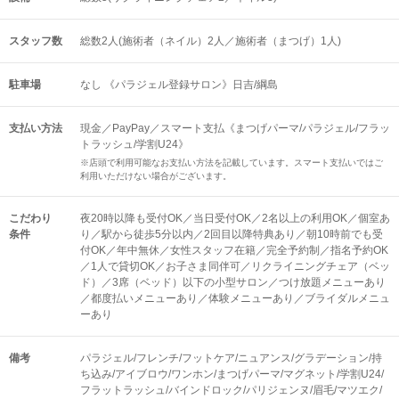
スタッフ数
総数2人(施術者（ネイル）2人／施術者（まつげ）1人)
駐車場
なし 《パラジェル登録サロン》日吉/綱島
支払い方法
現金／PayPay／スマート支払《まつげパーマ/パラジェル/フラッ
トラッシュ/学割U24》
※店頭で利用可能なお支払い方法を記載しています。スマート支払いではご
利用いただけない場合がございます。
こだわり
夜20時以降も受付OK／当日受付OK／2名以上の利用OK／個室あ
条件
り／駅から徒歩5分以内／2回目以降特典あり／朝10時前でも受
付OK／年中無休／女性スタッフ在籍／完全予約制／指名予約OK
／1人で貸切OK／お子さま同伴可／リクライニングチェア（ベッ
ド）／3席（ベッド）以下の小型サロン／つけ放題メニューあり
／都度払いメニューあり／体験メニューあり／ブライダルメニュ
ーあり
備考
パラジェル/フレンチ/フットケア/ニュアンス/グラデーション/持
ち込み/アイブロウ/ワンホン/まつげパーマ/マグネット/学割U24/
フラットラッシュ/バインドロック/パリジェンヌ/眉毛/マツエク/