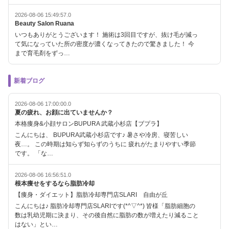
2026-08-06 15:49:57.0
Beauty Salon Ruana
いつもありがとうございます！ 施術は3回目ですが、抜け毛が減っ
て気になっていた所の密度が濃くなってきたので驚きました！ 今
まで育毛剤をずっ…
新着ブログ
2026-08-06 17:00:00.0
夏の疲れ、お顔に出ていませんか？
本格痩身&小顔サロンBUPURA 武蔵小杉店【ブプラ】
こんにちは、 BUPURA武蔵小杉店です♪ 暑さや冷房、寝苦しい
夜…。 この時期は知らず知らずのうちに 疲れがたまりやすい季節
です。 「な…
2026-08-06 16:56:51.0
根本痩せをするなら脂肪冷却
【痩身・ダイエット】脂肪冷却専門店SLARI 自由が丘
こんにちは♪ 脂肪冷却専門店SLARIです(*^▽^*) 皆様「脂肪細胞の
数は乳幼児期に決まり、その後自然に脂肪の数が増えたり減ること
はない」とい…