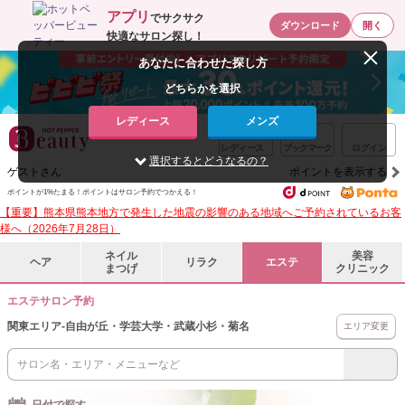
アプリ
でサクサク
ダウンロード
開く
快適なサロン探し！
あなたに合わせた探し方
どちらかを選択
レディース
メンズ
レディース
ブックマーク
ログイン
選択するとどうなるの？
ゲストさん
ポイントを表示する
ポイントが1%たまる！ポイントはサロン予約でつかえる！
【重要】熊本県熊本地方で発生した地震の影響のある地域へご予約されているお客
様へ（2026年7月28日）
ネイル
美容
ヘア
リラク
エステ
まつげ
クリニック
エステサロン予約
関東エリア
-
自由が丘・学芸大学・武蔵小杉・菊名
エリア変更