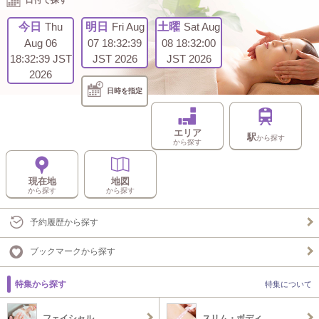
日付で探す
今日
Thu
明日
Fri Aug
土曜
Sat Aug
Aug 06
07 18:32:39
08 18:32:00
18:32:39 JST
JST 2026
JST 2026
2026
日時を指定
エリア
駅
から探す
から探す
現在地
地図
から探す
から探す
予約履歴から探す
ブックマークから探す
特集から探す
特集について
フェイシャル
スリム・ボディ