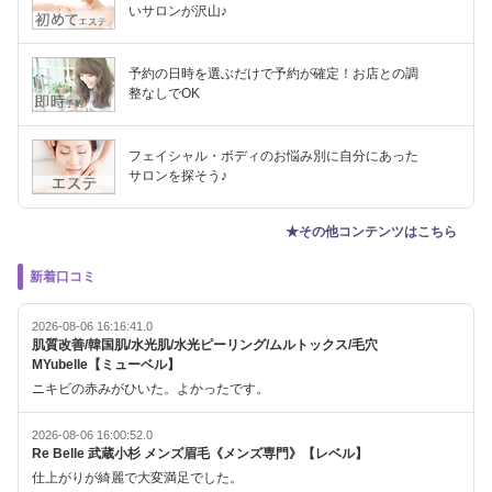
いサロンが沢山♪
予約の日時を選ぶだけで予約が確定！お店との調
整なしでOK
フェイシャル・ボディのお悩み別に自分にあった
サロンを探そう♪
★その他コンテンツはこちら
新着口コミ
2026-08-06 16:16:41.0
肌質改善/韓国肌/水光肌/水光ピーリング/ムルトックス/毛穴
MYubelle【ミューベル】
ニキビの赤みがひいた。よかったです。
2026-08-06 16:00:52.0
Re Belle 武蔵小杉 メンズ眉毛《メンズ専門》【レベル】
仕上がりが綺麗で大変満足でした。