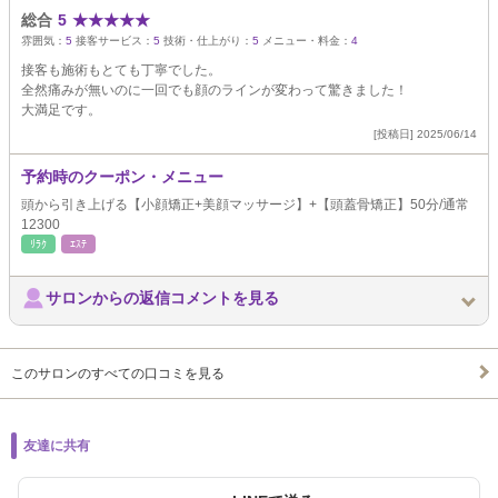
総合
5
★
★
★
★
★
雰囲気：
5
接客サービス：
5
技術・仕上がり：
5
メニュー・料金：
4
接客も施術もとても丁寧でした。
全然痛みが無いのに一回でも顔のラインが変わって驚きました！
大満足です。
[投稿日] 2025/06/14
予約時のクーポン・メニュー
頭から引き上げる【小顔矯正+美顔マッサージ】+【頭蓋骨矯正】50分/通常
12300
ﾘﾗｸ
ｴｽﾃ
サロンからの返信コメントを見る
このサロンのすべての口コミを見る
友達に共有