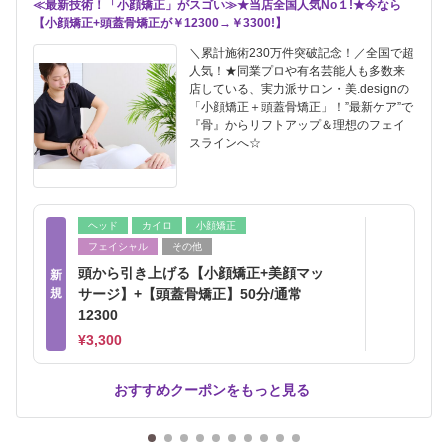
≪最新技術！「小顔矯正」がスゴい≫★当店全国人気No１!★今なら
【小顔矯正+頭蓋骨矯正が￥12300→￥3300!】
＼累計施術230万件突破記念！／全国で超
人気！★同業プロや有名芸能人も多数来
店している、実力派サロン・美.designの
「小顔矯正＋頭蓋骨矯正」！”最新ケア”で
『骨』からリフトアップ＆理想のフェイ
スラインへ☆
ヘッド
カイロ
小顔矯正
フェイシャル
その他
頭から引き上げる【小顔矯正+美顔マッ
新
規
サージ】+【頭蓋骨矯正】50分/通常
12300
¥3,300
おすすめクーポンをもっと見る