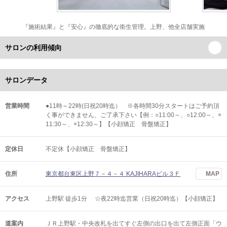
『施術結果』と『安心』の徹底的な衛生管理。上野、他全店舗実施
サロンの利用傾向
サロンデータ
営業時間
●11時～22時(日祝20時迄） ※各時間30分スタートはご予約頂
く事ができません、ご了承下さい【例：○11:00～、○12:00～、×
11:30～、×12:30～】【小顔矯正 骨盤矯正】
定休日
不定休【小顔矯正 骨盤矯正】
住所
東京都台東区上野７－４－４ KAJIHARAビル３Ｆ
MAP
アクセス
上野駅 徒歩1分 ☆夜22時迄営業（日祝20時迄）【小顔矯正】
道案内
ＪＲ上野駅・中央改札を出てすぐ左側の出口を出て左側正面「ウ