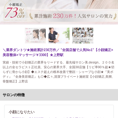
＼業界ダントツ★施術累計230万件／ "全国店舗で人気No1"【小顔矯正×
美容整体×マッサージ￥3300】★上野駅
実績・技術で小顔矯正の業界をリードする、最先端サロン美.design。２００名
以上の全セラピスト正社員、安心の業界大手、全国38店舗【リピ率90％超★切
らずに骨から小顔】◆エステ超えの根本改善で整顔・シャープな小顔★『美ボ
ディ』『全身美容矯正』も◎◆広々,清潔プライベート施術室【小顔矯正,美脚,
骨盤矯正】上野店
サロンの特徴
小顔になりたい