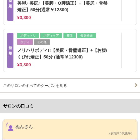
新
美脚♪ 美尻♪【美脚・O脚矯正】+【美尻・骨盤
規
矯正】50分(通常￥12300)
¥3,300
ボディトリ
ボディケア
整体
骨盤矯正
ボディ
その他
新
メリハリボディ!!【美尻・骨盤矯正】+【お腹/
規
くびれ矯正】50分 (通常￥12300)
¥3,300
このサロンのすべてのクーポンを見る
サロンの口コミ
サロンPick Up
ぬんさん
（女性/20代後半）