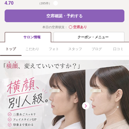
4.70
（285件）
空席確認・予約する
空席あり
本日の空席状況：
◯
クーポン・メニュー
サロン情報
トップ
こだわり
フォト
スタッフ
ブログ
口コミ