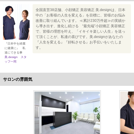
全国直営38店舗、小顔矯正 美容矯正 美.designは、日本
中の「お客様の人生を変える」を目標に、皆様のお悩み
改善に取り組んでいます。 ≪累計230万件超≫の実績か
ら導き出す、進化し続ける “最先端”小顔矯正 美容矯正
で、皆様の理想を叶え、「イキイキ楽しい人生」を送っ
て頂くことが、私達の喜びです。美.designがあなたの
『人生を変える』『好転させる』お手伝いをいたしま
『日本中を綺麗
す。
に健康に』 私
達にできる事
美.design スタ
ッフ一同
サロンの雰囲気