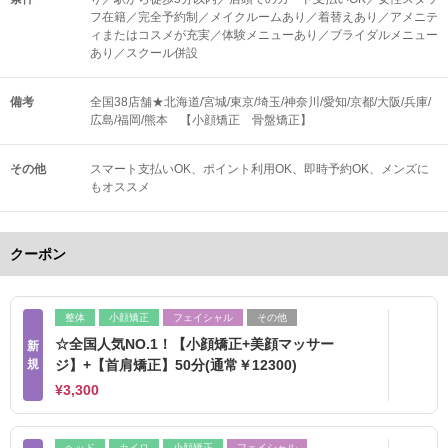
フ在籍／完全予約制／メイクルームあり／着替えあり／アメニテ
ィまたはコスメが充実／体験メニューあり／ブライダルメニュー
あり／スクール併設
備考
全国38店舗★北海道/宮城/東京/埼玉/神奈川/愛知/京都/大阪/兵庫/
広島/福岡/熊本 【小顔矯正 骨盤矯正】
その他
スマート支払いOK
ポイント利用OK
即時予約OK
メンズに
もオススメ
クーポン
整体
小顔矯正
フェイシャル
その他
☆全国人気NO.1！【小顔矯正+美顔マッサー
新
規
ジ】+【首肩矯正】50分(通常￥12300)
¥3,300
ヘッド
カイロ
小顔矯正
フェイシャル