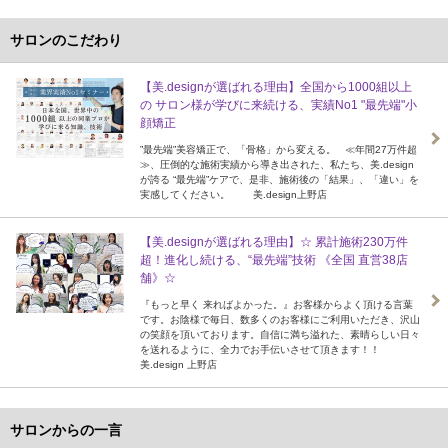
サロンのこだわり
【美.designが選ばれる理由】全国から1000組以上
の サロン様が学びに来続ける、実績No1 "最先端"小
顔矯正
”最先端”美容矯正で、「骨格」から変える。 ≪年間27万件超
≫、圧倒的な施術実績から導き出された、私たち、美.design
が誇る “最先端”ケアで、是非、施術後の「結果」、「違い」を
実感してください。 美.design上野店
【美.designが選ばれる理由】☆ 累計施術230万件
超！進化し続ける、“最先端”技術 《全国 直営38店
舗》☆
『もっと早く 来ればよかった。』お客様からよく頂ける言葉
です。お陰様で毎日、数多くのお客様にご利用いただき、沢山
の笑顔を頂いております。自信に満ち溢れた、素晴らしい日々
を送れるように、全力でお手伝いさせて頂きます！！
美.design 上野店
サロンからの一言