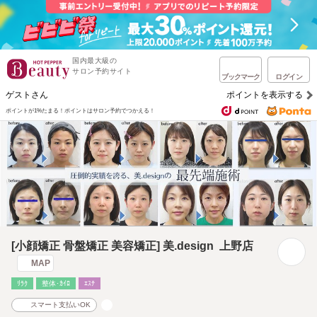
国内最大級の
サロン予約サイト
ブックマーク
ログイン
ゲストさん
ポイントを表示する
ポイントが1%たまる！
ポイントはサロン予約でつかえる！
[小顔矯正 骨盤矯正 美容矯正] 美.design 上野店
MAP
ﾘﾗｸ
整体･ｶｲﾛ
ｴｽﾃ
スマート支払いOK