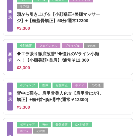
その他
新
頭から引き上げる【小顔矯正+美顔マッサー
規
ジ】+【頭蓋骨矯正】50分/通常12300
¥3,300
小顔矯正
フェイシャル
ブライダル
その他
◆エラ張り徹底改善!!◆憧れのVライン小顔
新
規
へ！【小顔美顔+首肩】/通常￥12,300
¥3,300
ボディケア
整体
骨盤矯正
ボディ
その他
背中に羽を。肩甲骨美人化☆【肩甲骨はがし
新
規
矯正】+頭+首+腕+背中(通常￥12300)
¥3,300
ボディケア
整体
骨盤矯正
OX脚矯正
ボディ
その他