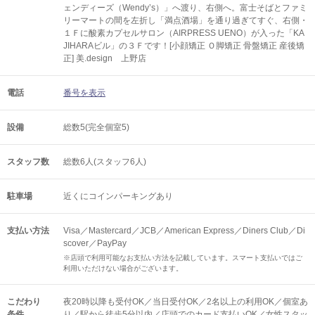
ェンディーズ（Wendy’s）」へ渡り、右側へ。富士そばとファミ
リーマートの間を左折し「満点酒場」を通り過ぎてすぐ、右側・
１Ｆに酸素カプセルサロン（AIRPRESS UENO）が入った「KA
JIHARAビル」の３Ｆです！[小顔矯正 Ｏ脚矯正 骨盤矯正 産後矯
正] 美.design 上野店
電話
番号を表示
設備
総数5(完全個室5)
スタッフ数
総数6人(スタッフ6人)
駐車場
近くにコインパーキングあり
支払い方法
Visa／Mastercard／JCB／American Express／Diners Club／Di
scover／PayPay
※店頭で利用可能なお支払い方法を記載しています。スマート支払いではご
利用いただけない場合がございます。
こだわり
夜20時以降も受付OK／当日受付OK／2名以上の利用OK／個室あ
条件
り／駅から徒歩5分以内／店頭でのカード支払いOK／女性スタッ