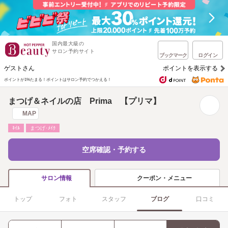
国内最大級の
サロン予約サイト
ブックマーク
ログイン
ゲストさん
ポイントを表示する
ポイントが1%たまる！
ポイントはサロン予約でつかえる！
まつげ＆ネイルの店 Prima 【プリマ】
MAP
ﾈｲﾙ
まつげ･ﾒｲｸ
空席確認・予約する
クーポン・メニュー
サロン情報
トップ
フォト
スタッフ
ブログ
口コミ