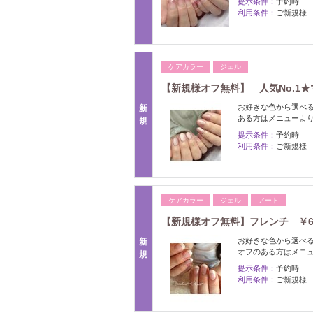
提示条件：
予約時
利用条件：
ご新規様
ケアカラー
ジェル
【新規様オフ無料】 人気No.1★
お好きな色から選べ
新
ある方はメニューよ
規
提示条件：
予約時
利用条件：
ご新規様
ケアカラー
ジェル
アート
【新規様オフ無料】フレンチ ￥65
お好きな色から選べ
新
オフのある方はメニ
規
提示条件：
予約時
利用条件：
ご新規様