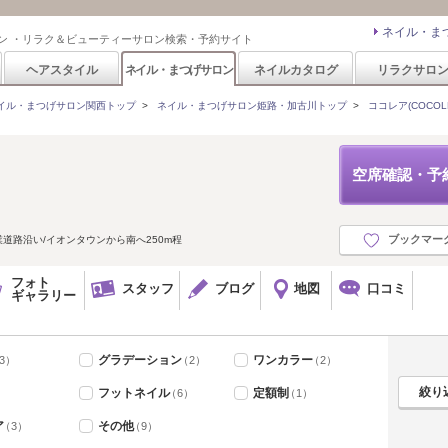
ネイル・ま
ン ・リラク＆ビューティーサロン検索・予約サイト
ヘアスタイル
ネイル・まつげサロン
ネイルカタログ
リラクサロ
イル・まつげサロン関西トップ
>
ネイル・まつげサロン姫路・加古川トップ
>
ココレア(COCOL
空席確認・予
ブックマー
業道路沿い/イオンタウンから南へ250m程
フォト
スタッフ
ブログ
地図
口コミ
ギャラリー
グラデーション
ワンカラー
3）
（2）
（2）
フットネイル
定額制
（6）
（1）
ア
その他
（3）
（9）