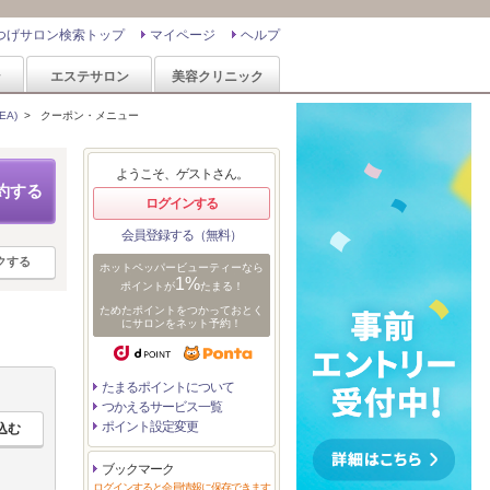
つげサロン検索トップ
マイページ
ヘルプ
ン
エステサロン
美容クリニック
EA)
>
クーポン・メニュー
ようこそ、ゲストさん。
約する
ログインする
会員登録する（無料）
クする
ホットペッパービューティーなら
1%
ポイントが
たまる！
ためたポイントをつかっておとく
にサロンをネット予約！
たまるポイントについて
つかえるサービス一覧
ポイント設定変更
ブックマーク
ログインすると会員情報に保存できます