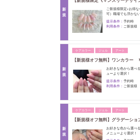
【新規様限定《マンスリーデザイン
ご新規様限定♪お得
新
可）職場でも浮かな
規
提示条件：
予約時
利用条件：
ご新規様
ケアカラー
ジェル
アート
【新規様オフ無料】ワンカラー ￥
お好きな色から選べ
新
ューより選択！
規
提示条件：
予約時
利用条件：
ご新規様
ケアカラー
ジェル
アート
【新規様オフ無料】グラデーション
お好きな色から選べ
新
メニューより選択！
規