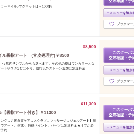
空席確認・予
ラーネイル♪マグネットは＋1000円
メニューを追加
ブックマー
¥8,500
このクーポ
ル親指アート (甘皮処理付)￥8500
空席確認・予
ート♪店内サンプルからも選べます。その他の指はワンカラーとな
アートや３Dなどは不可。親指以外ストーン追加は別途料金
メニューを追加
ブックマー
¥11,300
このクーポ
【親指アート付き】￥11300
空席確認・予
リング→足裏角質ケア→スクラブ→マッサージ→ジェルアート】親
でアート。※3D、特殊ペイント、パーツは別途料金★オフが必
メニューを追加
で予約