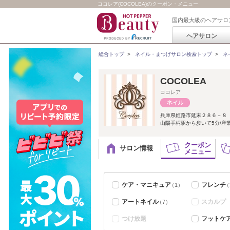
ココレア(COCOLEA)のクーポン・メニュー
国内最大級のヘアサロ
ヘアサロン
総合トップ
>
ネイル・まつげサロン検索トップ
>
ネ
COCOLEA
ココレア
兵庫県姫路市延末２８６－８
山陽手柄駅から歩いて5分/産
クーポン
サロン情報
メニュー
ケア・マニキュア
フレンチ
（1）
（
アートネイル
スカルプ
（7）
つけ放題
フットケ