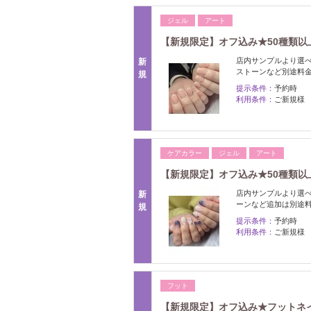
ジェル
アート
【新規限定】オフ込み★50種類以上
店内サンプルより選べ
新
ストーンなど別途料
規
提示条件：
予約時
利用条件：
ご新規様
ケアカラー
ジェル
アート
【新規限定】オフ込み★50種類以上
店内サンプルより選べ
新
ーンなど追加は別途
規
提示条件：
予約時
利用条件：
ご新規様
フット
【新規限定】オフ込み★フットネイ