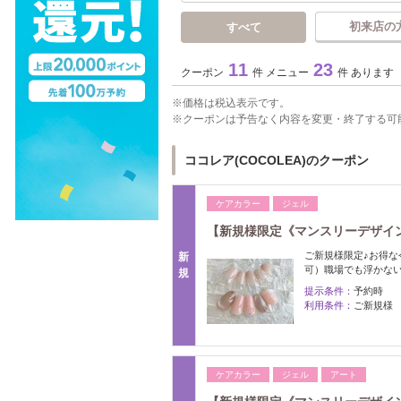
初来店の
すべて
11
23
クーポン
件 メニュー
件 あります
価格は税込表示です。
クーポンは予告なく内容を変更・終了する可
ココレア(COCOLEA)のクーポン
ケアカラー
ジェル
【新規様限定《マンスリーデザイン
ご新規様限定♪お得
新
可）職場でも浮かな
規
提示条件：
予約時
利用条件：
ご新規様
ケアカラー
ジェル
アート