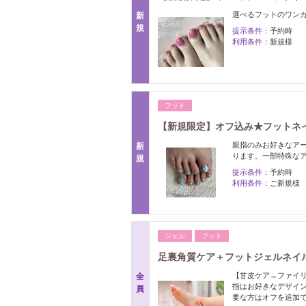
選べるフットのワンカ
新
規
提示条件：
予約時
利用条件：
新規様
フット
【新規限定】オフ込み★フットネイ
親指のみお好きなア
新
ります。一部特殊な
規
提示条件：
予約時
利用条件：
ご新規様
ジェル
フット
足裏角質ケア＋フットジェルネイル
【甘皮ケア→ファイ
全
指はお好きなデザイン
員
要な方はオフを追加