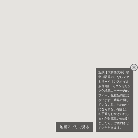
近鉄【大和西大寺】駅
北口駅前の、ならファ
ミリーイオンスタイル
奈良1階、カウンセリン
グ化粧品コーナー内(ソ
フィーナ化粧品前)にご
ざいます。通路に面し
ていない為、おわかり
になられない場合は、
お手数をおかけいたし
ますがお電話いただけ
ましたら、ご案内させ
地図アプリで見る
ていただきます。