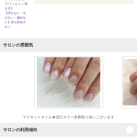
ラ/フィルイン/巻
き爪】
【浮かない・欠
けない・傷めな
い】持ち特化サ
ロン
サロンの雰囲気
マグネットネイル★流行カラー多数取り扱いございます
サロンの利用傾向