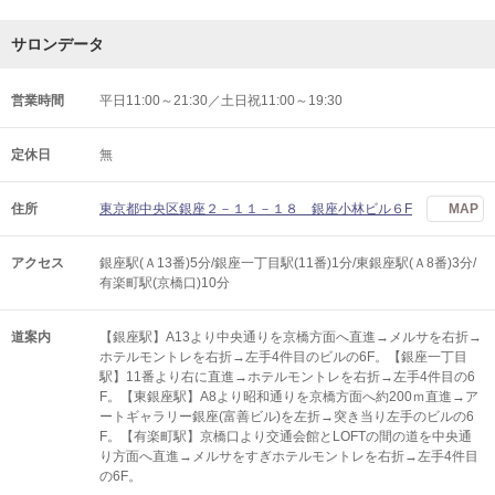
サロンデータ
営業時間
平日11:00～21:30／土日祝11:00～19:30
定休日
無
住所
東京都中央区銀座２－１１－１８ 銀座小林ビル６F
MAP
アクセス
銀座駅(Ａ13番)5分/銀座一丁目駅(11番)1分/東銀座駅(Ａ8番)3分/
有楽町駅(京橋口)10分
道案内
【銀座駅】A13より中央通りを京橋方面へ直進→メルサを右折→
ホテルモントレを右折→左手4件目のビルの6F。【銀座一丁目
駅】11番より右に直進→ホテルモントレを右折→左手4件目の6
F。【東銀座駅】A8より昭和通りを京橋方面へ約200ｍ直進→ア
ートギャラリー銀座(富善ビル)を左折→突き当り左手のビルの6
F。【有楽町駅】京橋口より交通会館とLOFTの間の道を中央通
り方面へ直進→メルサをすぎホテルモントレを右折→左手4件目
の6F。