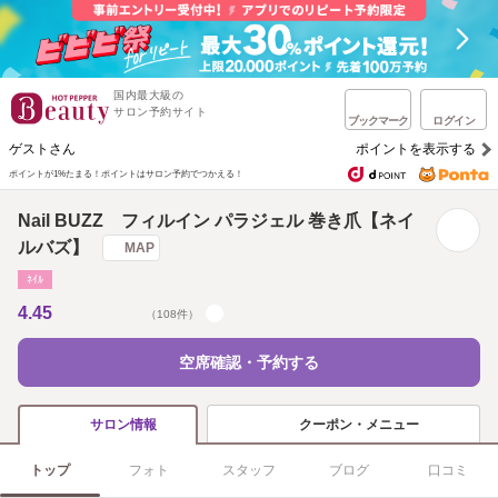
国内最大級の
サロン予約サイト
ブックマーク
ログイン
ゲストさん
ポイントを表示する
ポイントが1%たまる！
ポイントはサロン予約でつかえる！
Nail BUZZ フィルイン パラジェル 巻き爪【ネイ
ルバズ】
MAP
ﾈｲﾙ
4.45
（108件）
空席確認・予約する
クーポン・メニュー
サロン情報
トップ
フォト
スタッフ
ブログ
口コミ