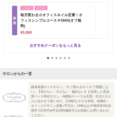
ジェル
アート
毎月変わる☆オフィスネイル定番！オ
新
フィスシンプルコース￥5800(オフ無
規
料)
¥5,800
おすすめクーポンをもっと見る
サロンからの一言
銀座老舗ネイルサロン。“すぐ取れるネイル”で我慢しな
い。【浮かない・欠けない・傷めない】を追求した高品
質ベース特化サロン。4種類のベースを爪質・生活スタイ
ルに合わせて使い分け、圧倒的なモチを実現。綺麗め・
オフィスデザイン多数♪平日11～16時はお子様同伴OK(未
就学+2200円)●手足同時施術可◎お気軽にお問い合わせ
ください。
ネイルBuzz【パ