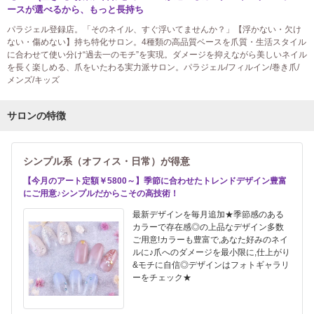
ースが選べるから、もっと長持ち
パラジェル登録店。「そのネイル、すぐ浮いてませんか？」【浮かない・欠け
ない・傷めない】持ち特化サロン。4種類の高品質ベースを爪質・生活スタイル
に合わせて使い分け“過去一のモチ”を実現。ダメージを抑えながら美しいネイル
を長く楽しめる、爪をいたわる実力派サロン。パラジェル/フィルイン/巻き爪/
メンズ/キッズ
サロンの特徴
シンプル系（オフィス・日常）が得意
【今月のアート定額￥5800～】季節に合わせたトレンドデザイン豊富
にご用意♪シンプルだからこその高技術！
最新デザインを毎月追加★季節感のある
カラーで存在感◎の上品なデザイン多数
ご用意!カラーも豊富で,あなた好みのネイ
ルに♪爪へのダメージを最小限に,仕上がり
&モチに自信◎デザインはフォトギャラリ
ーをチェック★