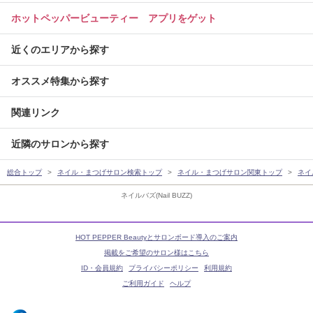
ホットペッパービューティー アプリをゲット
近くのエリアから探す
オススメ特集から探す
関連リンク
近隣のサロンから探す
総合トップ
ネイル・まつげサロン検索トップ
ネイル・まつげサロン関東トップ
ネイ
ネイルバズ(Nail BUZZ)
HOT PEPPER Beautyとサロンボード導入のご案内
掲載をご希望のサロン様はこちら
ID・会員規約
プライバシーポリシー
利用規約
ご利用ガイド
ヘルプ