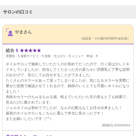
サロンの口コミ
サロンPick Up
やまさん
（未設定・その他/30代前半/会社員）
総合
5
★
★
★
★
★
雰囲気：
5
接客サービス：
5
技術・仕上がり：
5
メニュー・料金：
5
ネイルサロンで施術していただくのが初めてだったので、行く前は少しドキ
ドキしていましたが、担当してくださった方の柔らかい雰囲気と丁寧な説明
のおかげで、安心してお任せすることができました。
たくさんのカラーがあって迷ってしまいましたが、気になるカラーを実際に
乗せた状態で確認させてくれるので、納得のいくとても可愛いネイルになり
ました！
色味やカラーのちゅるちゅる感、軽えていただいた爪の形もとても綺麗で、
見るたびに癒されています。
ジェルネイルは初めてでしたが、なんの心配もなくお任せ出来ました！
最初のネイルサロンをこちらに選んで本当に良かったです！
またお願いしたいです（^^）
[投稿日] 2026/03/24