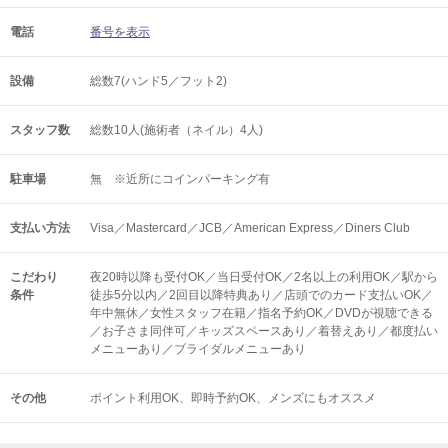
電話
番号を表示
設備
総数7(ハンド5／フット2)
スタッフ数
総数10人(施術者（ネイル）4人)
駐車場
無 ※近所にコインパーキング有
支払い方法
Visa／Mastercard／JCB／American Express／Diners Club
こだわり
夜20時以降も受付OK／当日受付OK／2名以上の利用OK／駅から
条件
徒歩5分以内／2回目以降特典あり／店頭でのカード支払いOK／
年中無休／女性スタッフ在籍／指名予約OK／DVDが視聴できる
／お子さま同伴可／キッズスペースあり／着替えあり／都度払い
メニューあり／ブライダルメニューあり
その他
ポイント利用OK
即時予約OK
メンズにもオススメ