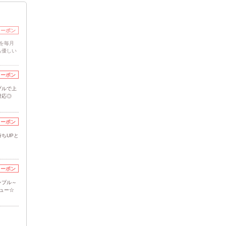
クーポン
を毎月
も優しい
クーポン
プルで上
対応◎
クーポン
ちUPと
クーポン
ンプル～
ュー☆