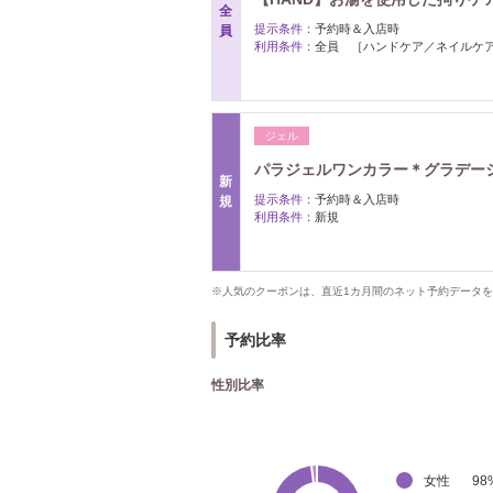
全
提示条件：
予約時＆入店時
員
利用条件：
全員 ［ハンドケア／ネイルケ
ジェル
パラジェルワンカラー＊グラデーション
新
提示条件：
予約時＆入店時
規
利用条件：
新規
※人気のクーポンは、直近1カ月間のネット予約データ
予約比率
性別比率
女性
98