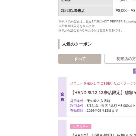
2回目以降来店
¥8,000～¥8
※平均予約金額は、直近1年間のHOT PEPPER Bea
※回数券購入分を含みます。
※予約合計金額が0円の場合は集計対象外です。
人気のクーポン
すべて
初来店の方
メニューを選択してご利用いただくクーポ
【HAND /8/12,13来店限定】総額
全
員
提示条件：
予約時＆入店時
利用条件：
8/12,13ご来店 / 総額￥5,000以上
有効期限：
2026年08月13日まで
ケアカラー
【HAND】お湯を使用した拘り