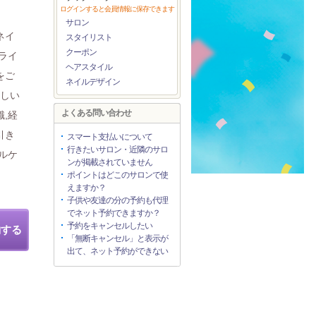
ログインすると会員情報に保存できます
サロン
ネイ
スタイリスト
クーポン
ライ
ヘアスタイル
をご
ネイルデザイン
優しい
よくある問い合わせ
,経
引き
スマート支払いについて
行きたいサロン・近隣のサロ
イルケ
ンが掲載されていません
ポイントはどこのサロンで使
えますか？
子供や友達の分の予約も代理
でネット予約できますか？
予約をキャンセルしたい
約する
「無断キャンセル」と表示が
出て、ネット予約ができない