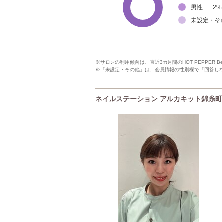
男性
2
%
未設定・そ
※サロンの利用傾向は、直近3カ月間のHOT PEPPER 
※「未設定・その他」は、会員情報の性別欄で「回答し
ネイルステーション アルカキット錦糸町店(NA