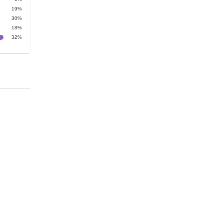
19%
30%
18%
32%