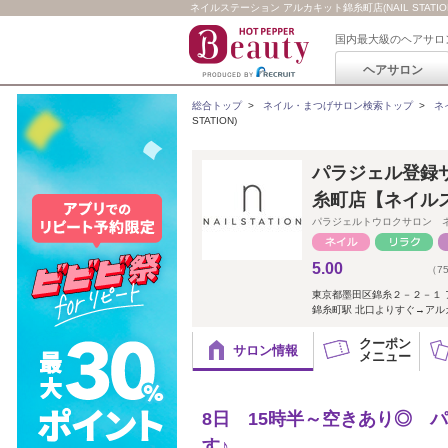
ネイルステーション アルカキット錦糸町店(NAIL STATIO
国内最大級のヘアサロ
ヘアサロン
総合トップ
>
ネイル・まつげサロン検索トップ
>
ネ
STATION)
パラジェル登録サロ
糸町店【ネイル
パラジェルトウロクサロン 
5.00
（7
東京都墨田区錦糸２－２－１ 
錦糸町駅 北口よりすぐ→アル
クーポン
サロン情報
メニュー
8日 15時半～空きあり◎ 
す♪