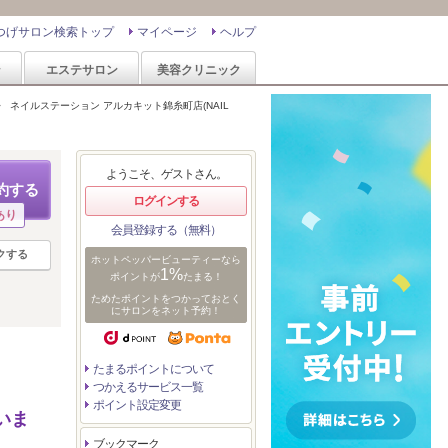
つげサロン検索トップ
マイページ
ヘルプ
ン
エステサロン
美容クリニック
>
ネイルステーション アルカキット錦糸町店(NAIL
ようこそ、ゲストさん。
約する
ログインする
あり
会員登録する（無料）
クする
ホットペッパービューティーなら
1%
ポイントが
たまる！
ためたポイントをつかっておとく
にサロンをネット予約！
たまるポイントについて
つかえるサービス一覧
ポイント設定変更
いま
ブックマーク