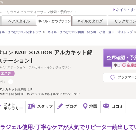
N)
ネイル・ま
ン ・リラク＆ビューティーサロン検索・予約サイト
ヘアスタイル
ネイル・まつげサロン
ネイルカタログ
リラクサロ
イル・まつげサロン関東トップ
>
ネイル・まつげサロン両国・錦糸町・小岩・森下・瑞江トップ
ン NAIL STATION アルカキット錦
空席確認・予
ステーション】
◯
空席
本日
ネイルステーション アルカキットキンシチョウテン
ブックマー
5件）
アルカキット錦糸町 １F
カキット錦糸町1F #パラジェル #ネイルケア #ハンドケア
フォト
スタッフ
ブログ
地図
口コミ
ギャラリー
パラジェル使用♪丁寧なケアが人気でリピーター続出して