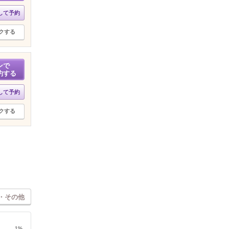
して予約
クする
ンで
約する
して予約
クする
・その他
1%