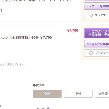
メニューを追加
ア］
ブックマー
¥7,700
このクーポ
空席確認・予
【全185種類】60分 ￥7,700
メニューを追加
ブックマー
をもとに集計しています。
年代比率
女性
男性
未設定
%
〜10代