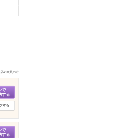
来店の全員の方
ンで
約する
クする
ンで
約する