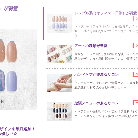
）が得意
シンプル系（オフィス・日常）が得意
シンプルやオフィスネイルにも♪最旬デザイン
追加！地爪を削らないパラジェル使用で爪に
☆
アートの種類が豊富
豊富なアートで自分だけの指先を演出☆シン
品なデザインから個性派デザインまで幅広く
ハンドケアが得意なサロン
ウォーターケアでしっかり角質ケア！ジェル持
清潔感あふれる柔らか肌へ導きます☆
定額メニューのあるサロン
＜パラジェル登録サロン＞初回オフ無料！シ
ニュアンスなどデザイン多数♪人気の定額メニ
ザインを毎月追加！
も優しい☆