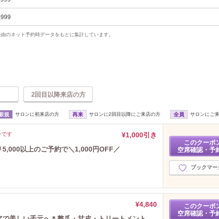
,999
uty経由のネット予約時データをもとに集計しています。
2回目以降来店の方
新規
サロンに初来店の方
再来
サロンに2回目以降にご来店の方
全員
サロンにご
ンです
¥1,000引き
このクーポ
￥5,000以上のご予約で＼1,000円OFF／
空席確認・予
ブックマー
¥4,840
このクーポ
空席確認・予
ケアで美しい手元へ＊整爪・甘皮・トリートメント