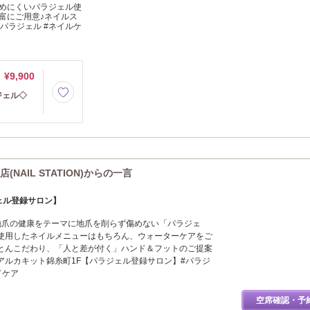
めにくいパラジェル使
富にご用意♪ネイルス
#パラジェル #ネイルケ
¥9,900
ジェル◇
AIL STATION)からの一言
ラジェル登録サロン】
】は、地爪の健康をテーマに地爪を削らず傷めない「パラジェ
使用したネイルメニューはもちろん、ウォーターケアをご
とんこだわり、「人と差が付く」ハンド＆フットのご提案
アルカキット錦糸町1F【パラジェル登録サロン】#パラジ
ドケア
空席確認・予