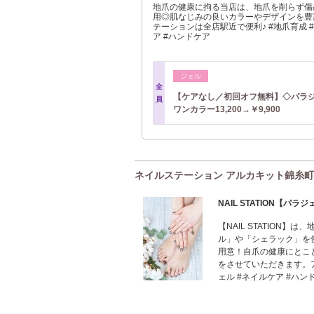
地爪の健康に拘る当店は、地爪を削らず傷
用◎肌なじみの良いカラーやデザインを豊
テーションは全店駅近で便利♪ #地爪育成 
ア #ハンドケア
ジェル
全
【ケアなし／初回オフ無料】◇パラ
員
ワンカラー13,200→￥9,900
ネイルステーション アルカキット錦糸町店(N
NAIL STATION【パ
【NAIL STATION
ル」や「シェラック」を
用意！自爪の健康にとこ
をさせていただきます。
ェル #ネイルケア #ハン