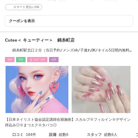
スマート支払いOK
クーポンを表示
Cutee＜ キューティー＞ 錦糸町店
錦糸町駅北口２分（当日予約/メンズok/子連れOK/ネイル5日間内無料保
障あり)
ﾈｲﾙ
ﾘﾗｸ
まつげ･ﾒｲｸ
ｴｽﾃ
【日本ネイリスト協会認定講師在籍施術】スカルプ※フィルイン※デザイン
持込み◎※まつエク※タバコ◎
口コミ
184件
設備
総数6
スタッフ
総数6人