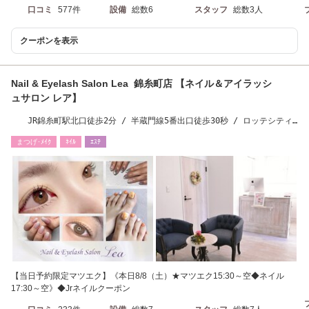
口コミ
577件
設備
総数6
スタッフ
総数3人
クーポンを表示
Nail & Eyelash Salon Lea 錦糸町店 【ネイル＆アイラッシ
ュサロン レア】
JR錦糸町駅北口徒歩2分 / 半蔵門線5番出口徒歩30秒 / ロッテシティ
ホテル徒歩30秒
まつげ･ﾒｲｸ
ﾈｲﾙ
ｴｽﾃ
【当日予約限定マツエク】《本日8/8（土）★マツエク15:30～空◆ネイル
17:30～空》◆Jrネイルクーポン