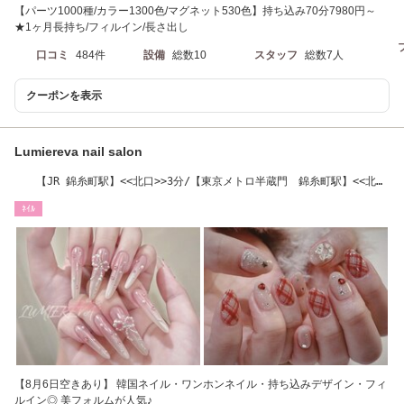
【パーツ1000種/カラー1300色/マグネット530色】持ち込み70分7980円～
★1ヶ月長持ち/フィルイン/長さ出し
口コミ
484件
設備
総数10
スタッフ
総数7人
クーポンを表示
Lumiereva nail salon
【JR 錦糸町駅】<<北口>>3分/【東京メトロ半蔵門 錦糸町駅】<<北口
>>3分
ﾈｲﾙ
【8月6日空きあり】 韓国ネイル・ワンホンネイル・持ち込みデザイン・フィ
ルイン◎ 美フォルムが人気♪