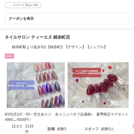
スマート支払いOK
クーポンを表示
ネイルサロン ティーエヌ 錦糸町店
錦糸町駅より徒歩3分【錦糸町】【デザイン】【シンプル】
ﾈｲﾙ
8/10(月)10：00～空きあり☆ 全メニューオフ込価格♪ 夏季限定マグネット
4980→4500円！
口コミ
2133
設備
総数5
スタッフ
総数5人
件