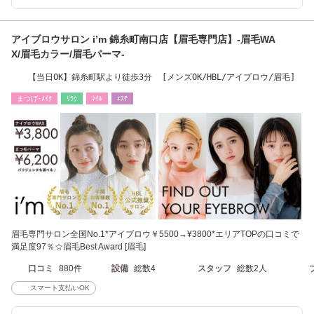
アイブロウサロン i’m 錦糸町南口店【眉毛専門店】-眉毛WA
X/眉毛カラー/眉毛パーマ-
【当日OK】錦糸町駅より徒歩3分 [メンズOK/HBL/アイブロウ/眉毛]
まつげ･ﾒｲｸ
ﾘﾗｸ
ﾈｲﾙ
ｴｽﾃ
眉毛専門サロン全国No.1*アイブロウ￥5500→¥3800*エリアTOPの口コミで
満足度97％☆眉毛Best Award [眉毛]
口コミ
880件
設備
総数4
スタッフ
総数2人
スマート支払いOK