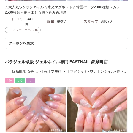
☆大人気ワンホンネイル☆水光マグネット☆韓国パーツ2000種類～カラー
2500種類～長さ出し☆持ち込み再現度
口コミ
1341
設備
総数7
スタッフ
総数7人
件
スマート支払いOK
クーポンを表示
パラジェル取扱 ジェルネイル専門 FASTNAIL 錦糸町店
錦糸町駅 5分 ★ 付替オフ無料 ★ [マグネット/ワンホンネイル/長さだ
し/フィルイン]
ﾈｲﾙ
ﾘﾗｸ
ｴｽﾃ