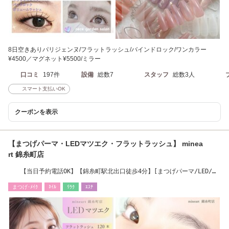
8日空きありパリジェンヌ/フラットラッシュ/バインドロック/ワンカラー
¥4500／マグネット¥5500/ミラー
口コミ
197件
設備
総数7
スタッフ
総数3人
スマート支払いOK
クーポンを表示
【まつげパーマ・LEDマツエク・フラットラッシュ】 minea
rt 錦糸町店
【当日予約電話OK】【錦糸町駅北出口徒歩4分】[まつげパーマ/LED/フ
ラットラッシュ］
まつげ･ﾒｲｸ
ﾈｲﾙ
ﾘﾗｸ
ｴｽﾃ