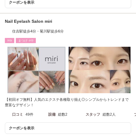
クーポンを表示
Nail Eyelash Salon miri
住吉駅徒歩4分・菊川駅徒歩6分
ﾈｲﾙ
まつげ･ﾒｲｸ
【初回オフ無料】人気のエクステ各種取り揃え◎シンプルからトレンドまで
豊富なデザイン！
口コミ
49件
設備
総数2
スタッフ
総数2人
クーポンを表示