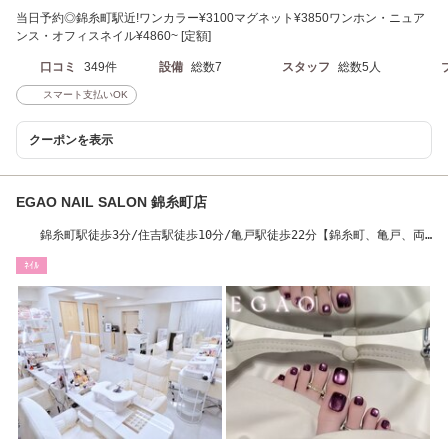
当日予約◎錦糸町駅近!ワンカラー¥3100マグネット¥3850ワンホン・ニュア
ンス・オフィスネイル¥4860~ [定額]
口コミ
349件
設備
総数7
スタッフ
総数5人
スマート支払いOK
クーポンを表示
EGAO NAIL SALON 錦糸町店
錦糸町駅徒歩3分/住吉駅徒歩10分/亀戸駅徒歩22分【錦糸町、亀戸、両
国、住吉】
ﾈｲﾙ