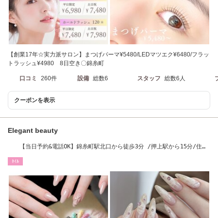
【創業17年☆実力派サロン】まつげパーマ¥5480/LEDマツエク¥6480/フラッ
トラッシュ¥4980 8日空き〇錦糸町
口コミ
260件
設備
総数6
スタッフ
総数6人
クーポンを表示
Elegant beauty
【当日予約&電話OK】錦糸町駅北口から徒歩3分 /押上駅から15分/住吉
駅&亀戸駅から17分
ﾈｲﾙ