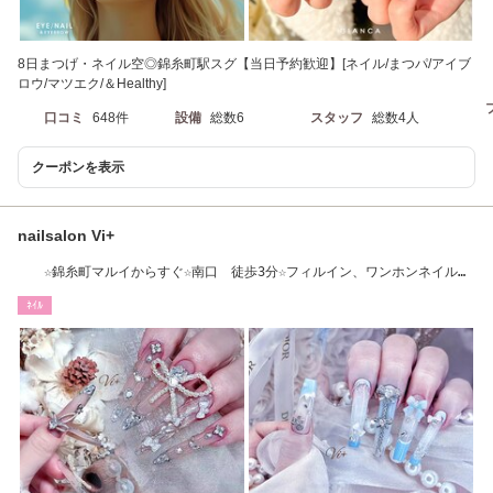
8日まつげ・ネイル空◎錦糸町駅スグ【当日予約歓迎】[ネイル/まつパ/アイブ
ロウ/マツエク/＆Healthy]
口コミ
648件
設備
総数6
スタッフ
総数4人
クーポンを表示
nailsalon Vi+
☆錦糸町マルイからすぐ☆南口 徒歩3分☆フィルイン、ワンホンネイル長
さ出し得意☆
ﾈｲﾙ