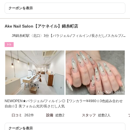
クーポンを表示
Ake Nail Salon【アケネイル】錦糸町店
JR錦糸町駅〈北口〉3分【パラジェル/フィルイン/長さだし/スカルプ/
持ち込み】
ﾈｲﾙ
NEWOPEN★パラジェル/フィルイン◎【ワンカラー¥4980☆3色組み合わせ
自由☆】美フォルム光沢/長さだし人気
口コミ
262件
設備
総数2
スタッフ
総数2人
クーポンを表示