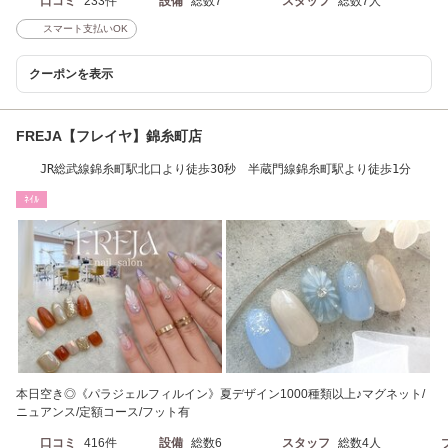
口コミ
233件
設備
総数7
スタッフ
総数7人
スマート支払いOK
クーポンを表示
FREJA【フレイヤ】錦糸町店
JR総武線錦糸町駅北口より徒歩30秒 半蔵門線錦糸町駅より徒歩1分
ﾈｲﾙ
本日空き◎《パラジェルフィルイン》夏デザイン1000種類以上♪マグネット/
ニュアンス/定額コース/フット有
口コミ
416件
設備
総数6
スタッフ
総数4人