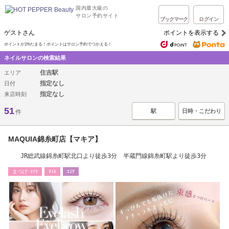
国内最大級の
サロン予約サイト
ブックマーク
ログイン
ゲストさん
ポイントを表示する
ポイントが1%たまる！ポイントはサロン予約でつかえる！
ネイルサロンの検索結果
住吉駅
エリア
指定なし
日付
指定なし
来店時刻
51
駅
日時・こだわり
件
MAQUIA錦糸町店【マキア】
JR総武線錦糸町駅北口より徒歩3分 半蔵門線錦糸町駅より徒歩3分
まつげ･ﾒｲｸ
ﾈｲﾙ
ｴｽﾃ