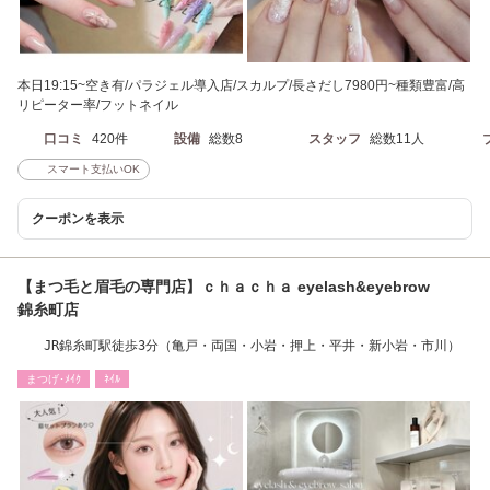
本日19:15~空き有/パラジェル導入店/スカルプ/長さだし7980円~種類豊富/高
リピーター率/フットネイル
口コミ
420件
設備
総数8
スタッフ
総数11人
スマート支払いOK
クーポンを表示
【まつ毛と眉毛の専門店】ｃｈａｃｈａ eyelash&eyebrow
錦糸町店
JR錦糸町駅徒歩3分（亀戸・両国・小岩・押上・平井・新小岩・市川）
まつげ･ﾒｲｸ
ﾈｲﾙ