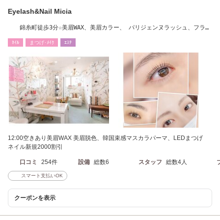
Eyelash&Nail Micia
錦糸町徒歩3分☆美眉WAX、美眉カラー、 パリジェンヌラッシュ、フラッ
ト、ネイル
ﾈｲﾙ
まつげ･ﾒｲｸ
ｴｽﾃ
12:00空きあり美眉WAX 美眉脱色、韓国束感マスカラパーマ、LEDまつげ
ネイル新規2000割引
口コミ
254件
設備
総数6
スタッフ
総数4人
スマート支払いOK
クーポンを表示