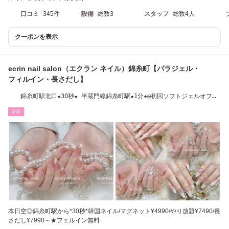
口コミ
345件
設備
総数3
スタッフ
総数4人
クーポンを表示
ecrin nail salon（エクラン ネイル）錦糸町【パラジェル・
フィルイン・長さだし】
錦糸町駅北口★30秒★ 半蔵門線錦糸町駅★1分★◎初回ソフトジェルオフ無
料
ﾈｲﾙ
本日空◎錦糸町駅から*30秒*韓国ネイル/マグネット¥4990/やり放題¥7490/長
さだし¥7990～★フェルイン無料