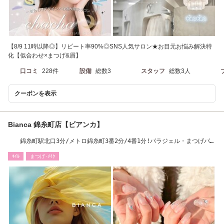
【8/9 11時以降◎】リピート率90%◎SNS人気サロン★お目元お悩み解決特
化【似合わせ×まつげ&眉】
口コミ
228件
設備
総数3
スタッフ
総数3人
クーポンを表示
Bianca 錦糸町店【ビアンカ】
錦糸町駅北口3分/メトロ錦糸町3番2分/4番1分!パラジェル・まつげパー
マ・アイブロウ
ﾈｲﾙ
まつげ･ﾒｲｸ