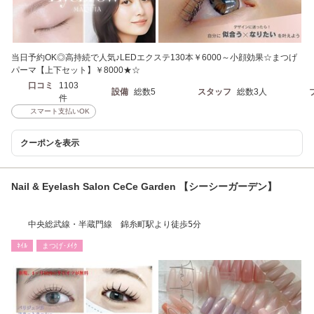
当日予約OK◎高持続で人気♪LEDエクステ130本￥6000～小顔効果☆まつげ
パーマ【上下セット】￥8000★☆
口コミ
1103
設備
総数5
スタッフ
総数3人
件
スマート支払いOK
クーポンを表示
Nail & Eyelash Salon CeCe Garden 【シーシーガーデン】
中央総武線・半蔵門線 錦糸町駅より徒歩5分
ﾈｲﾙ
まつげ･ﾒｲｸ