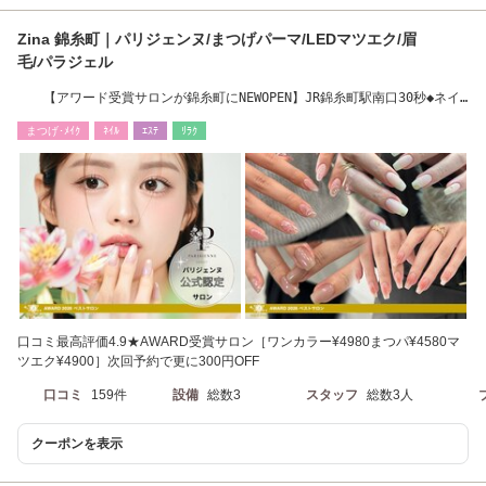
Zina 錦糸町｜パリジェンヌ/まつげパーマ/LEDマツエク/眉
毛/パラジェル
【アワード受賞サロンが錦糸町にNEWOPEN】JR錦糸町駅南口30秒◆ネイ
ル4980円
まつげ･ﾒｲｸ
ﾈｲﾙ
ｴｽﾃ
ﾘﾗｸ
口コミ最高評価4.9★AWARD受賞サロン［ワンカラー¥4980まつパ¥4580マ
ツエク¥4900］次回予約で更に300円OFF
口コミ
159件
設備
総数3
スタッフ
総数3人
クーポンを表示