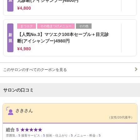
規
元診断(アイシャンプー)4800円
¥4,800
まつエク
その他まつげメニュー
その他
【人気No.3】マツエク100本セーブル＋目元診
新
規
断(アイシャンプー)4980円
¥4,980
このサロンのすべてのクーポンを見る
サロンの口コミ
サロンPick Up
さきさん
（女性/20代後半）
総合
5
★
★
★
★
★
雰囲気：
5
接客サービス：
5
技術・仕上がり：
5
メニュー・料金：
5