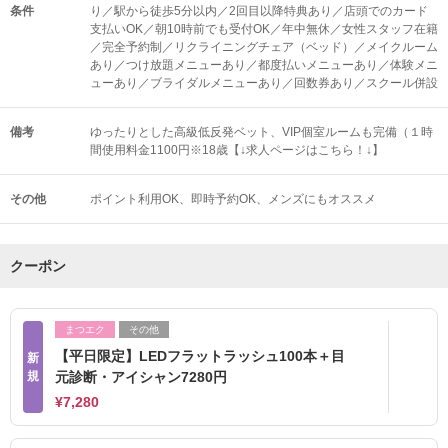
条件
り／駅から徒歩5分以内／2回目以降特典あり／店頭でのカード
支払いOK／朝10時前でも受付OK／年中無休／女性スタッフ在籍
／完全予約制／リクライニングチェア（ベッド）／メイクルーム
あり／つけ放題メニューあり／都度払いメニューあり／体験メニ
ューあり／ブライダルメニューあり／回数券あり／スクール併設
備考
ゆったりとした高級低反発ベット、VIP個室ルームも完備（１時
間使用料金1100円※18歳【↓求人ページはこちら！↓】
その他
ポイント利用OK
即時予約OK
メンズにもオススメ
クーポン
まつエク
その他
【平日限定】LEDフラットラッシュ100本＋目
新
規
元診断・アイシャン7280円
¥7,280