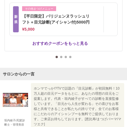
その他まつげメニュー
【平日限定】パリジェンヌラッシュリ
新
規
フト＋目元診断(アイシャン付)5000円
¥5,000
おすすめクーポンをもっと見る
サロンからの一言
ホンマでっか!?TVで話題の『目元診断』が初回無料！10
万人超の目元データをもとに、あなたの理想の目元をご
提案します。代表・垣内綾子がすべての診断を直接監修
しています。「目元から人生が変わる」その喜びをお客
様と共有できることが私たちの誇りです。全てのお客様
にこだわりのアイシャンプーを無料でご提供しておりま
す。ご来店お待ちしております。[恵比寿/まつげパーマ/マ
垣内綾子(毛髪診
ツエク]
断士・管理美容