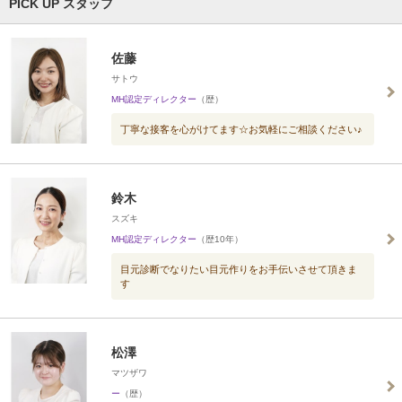
PICK UP スタッフ
佐藤
サトウ
MH認定ディレクター
（歴）
丁寧な接客を心がけてます☆お気軽にご相談ください♪
鈴木
スズキ
MH認定ディレクター
（歴10年）
目元診断でなりたい目元作りをお手伝いさせて頂きま
す
松澤
マツザワ
ー
（歴）