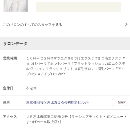
ー
このサロンのすべてのスタッフを見る
サロンデータ
営業時間
１０時～２２時 #マツエク #まつげエクステ #まつ毛エクステ #
まつげパーマ #まつ毛パーマ #フラットラッシュ #LEDエクステ
#パリジェンヌラッシュリフト #眉毛サロン #眉毛パーマ #アイ
ブロウ #アイブロウWAX
定休日
不定休
住所
東京都渋谷区恵比寿１-5-8初鹿野ビル7F
MAP
アクセス
ＪＲ恵比寿駅東口徒歩２分【ラッシュアディクト・眉メニュー・
まつげカール取扱店♪】