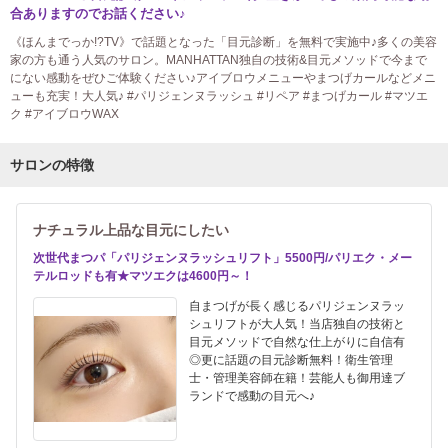
合ありますのでお話ください♪
《ほんまでっか!?TV》で話題となった「目元診断」を無料で実施中♪多くの美容
家の方も通う人気のサロン。MANHATTAN独自の技術&目元メソッドで今まで
にない感動をぜひご体験ください♪アイブロウメニューやまつげカールなどメニ
ューも充実！大人気♪ #パリジェンヌラッシュ #リペア #まつげカール #マツエ
ク #アイブロウWAX
サロンの特徴
ナチュラル上品な目元にしたい
次世代まつパ「パリジェンヌラッシュリフト」5500円/パリエク・メー
テルロッドも有★マツエクは4600円～！
自まつげが長く感じるパリジェンヌラッ
シュリフトが大人気！当店独自の技術と
目元メソッドで自然な仕上がりに自信有
◎更に話題の目元診断無料！衛生管理
士・管理美容師在籍！芸能人も御用達ブ
ランドで感動の目元へ♪