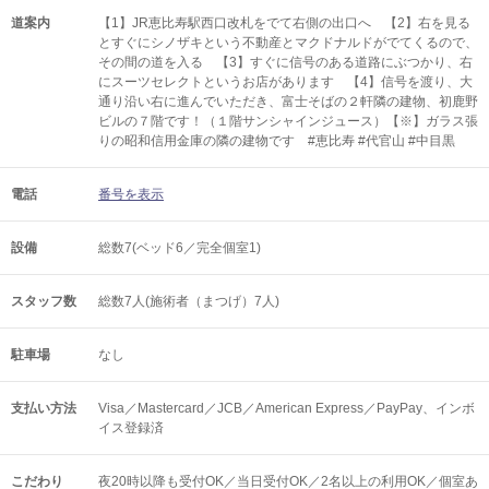
道案内
【1】JR恵比寿駅西口改札をでて右側の出口へ 【2】右を見る
とすぐにシノザキという不動産とマクドナルドがでてくるので、
その間の道を入る 【3】すぐに信号のある道路にぶつかり、右
にスーツセレクトというお店があります 【4】信号を渡り、大
通り沿い右に進んでいただき、富士そばの２軒隣の建物、初鹿野
ビルの７階です！（１階サンシャインジュース）【※】ガラス張
りの昭和信用金庫の隣の建物です #恵比寿 #代官山 #中目黒
電話
番号を表示
設備
総数7(ベッド6／完全個室1)
スタッフ数
総数7人(施術者（まつげ）7人)
駐車場
なし
支払い方法
Visa／Mastercard／JCB／American Express／PayPay、インボ
イス登録済
こだわり
夜20時以降も受付OK／当日受付OK／2名以上の利用OK／個室あ