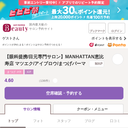
国内最大級の
サロン予約サイト
ブックマーク
ログイン
ゲストさん
ポイントを表示する
ポイントが1%たまる！
ポイントはサロン予約でつかえる！
【眼科提携/目元専門サロン】MANHATTAN恵比
寿店 マツエク/アイブロウ/まつげパーマ
MAP
まつげ･ﾒｲｸ
ｴｽﾃ
4.60
（136件）
空席確認・予約する
クーポン・メニュー
サロン情報
トップ
フォト
スタッフ
ブログ
口コミ