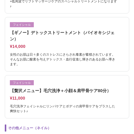
+低周波でリフトマッサージケアのスペシャルトリートメントになります
♪
フェイシャル
【ギノー】デトックストリートメント（バイオキシジェ
ン）
¥14,000
女性のお肌は日々多くのストレスにさらされ毒素が蓄積されています。
そんなお肌に酸素を与えデトックス・血行促進し輝きのあるお肌へ導き
ます。
フェイシャル
【贅沢メニュー】毛穴洗浄＋小顔＆肩甲骨ケア80分）
¥11,000
毛穴洗浄フェイシャルにリンパケアとボディの肩甲骨ケアをプラスした
爽快セット♪
その他メニュー（ネイル）