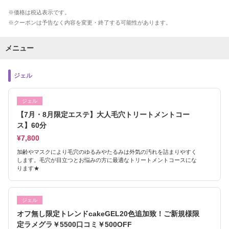
価格は税込表示です。
クーポンは予告なく内容を変更・終了する可能性があります。
メニュー
ジェル
ジェル
【7月・8月限定エステ】大人毛穴トリートメントコー
ス】60分
¥7,800
加齢やマスクにより毛穴のゆるみやたるみは外気の汚れを詰まりやすく
します。毛穴が目立つとお悩みの方に最適なトリートメントコースにな
ります★
ジェル
オフ無し限定トレンドcakeGEL20色追加致！ご新規様限
定ラメグラ￥5500口コミ￥500OFF