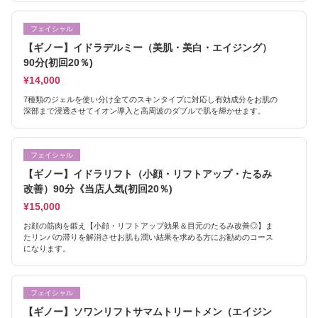
フェイシャル
【ギノー】イドラデルミー（美肌・美白・エイジング）
90分(初回20％)
¥14,000
7種類のジェルを使い分け全てのスキンタイプに対応し有効成分をお肌の
深部まで浸透させてイオン導入と高周波のダブルで肌を輝かせます。
フェイシャル
【ギノー】イドラリフト（小顔・リフトアップ・たるみ
改善）90分《当店人気(初回20％)
¥15,000
お顔の筋肉を鍛え【小顔・リフトアップ効果＆目元のたるみ改善◎】ま
たリンパの滞りを解消させお肌も潤い結果を求める方にお勧めのコース
になります。
フェイシャル
【ギノー】ソワンリフトサマムトリートメン（エイジン