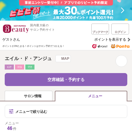
国内最大級の
サロン予約サイト
ブックマーク
ログイン
ゲストさん
ポイントを表示する
ポイントが1%たまる！
ポイントはサロン予約でつかえる！
エイル・ド・アンジュ
MAP
ｴｽﾃ
ﾈｲﾙ
ﾘﾗｸ
空席確認・予約する
サロン情報
メニュー
メニューで絞り込む
メニュー
46
件