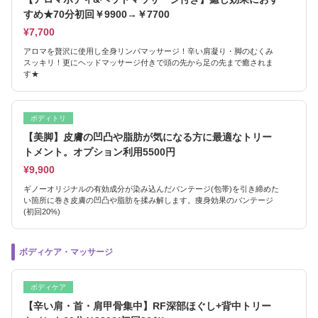
すめ★70分初回￥9900→￥7700
¥7,700
アロマを贅沢に使用し全身リンパマッサージ！辛い肩凝り・脚のむくみ
スッキリ！更にヘッドマッサージ付きで頭の先から足の先まで癒されま
す★
ボディトリ
【美脚】皮膚の凹凸や脂肪が気になる方に最適なトリー
トメント。オプション利用5500円
¥9,900
ギノーオリジナルの有効成分が染み込んだバンテージ(包帯)を引き締めた
い箇所に巻き皮膚の凹凸や脂肪を揉み解します。痩身効果のバンテージ
(初回20%)
ボディケア・マッサージ
ボディケア
【辛い肩・首・肩甲骨集中】RF深部ほぐし+背中トリー