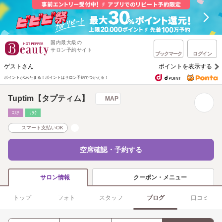
国内最大級の
サロン予約サイト
ブックマーク
ログイン
ゲストさん
ポイントを表示する
ポイントが1%たまる！
ポイントはサロン予約でつかえる！
Tuptim【タプティム】
MAP
ｴｽﾃ
ﾘﾗｸ
スマート支払いOK
空席確認・予約する
クーポン・メニュー
サロン情報
トップ
フォト
スタッフ
ブログ
口コミ