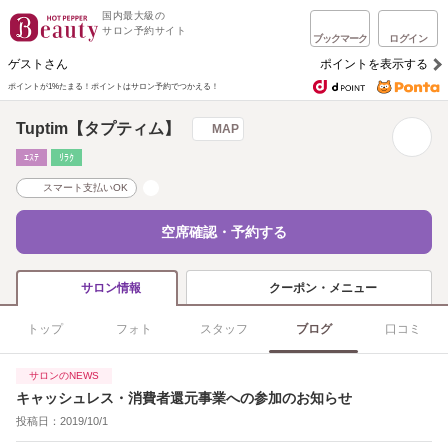
国内最大級の
サロン予約サイト
ブックマーク
ログイン
ゲストさん
ポイントを表示する
ポイントが1%たまる！
ポイントはサロン予約でつかえる！
Tuptim【タプティム】
MAP
ｴｽﾃ
ﾘﾗｸ
スマート支払いOK
空席確認・予約する
クーポン・メニュー
サロン情報
トップ
フォト
スタッフ
ブログ
口コミ
サロンのNEWS
キャッシュレス・消費者還元事業への参加のお知らせ
投稿日：2019/10/1