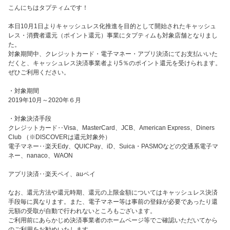
こんにちはタプティムです！
本日10月1日よりキャッシュレス化推進を目的として開始されたキャッシュ
レス・消費者還元（ポイント還元）事業にタプティムも対象店舗となりまし
た。
対象期間中、クレジットカード・電子マネー・アプリ決済にてお支払いいた
だくと、キャッシュレス決済事業者より5％のポイント還元を受けられます。
ぜひご利用ください。
・対象期間
2019年10月～2020年６月
・対象決済手段
クレジットカード‥Visa、MasterCard、JCB、American Express、Diners
Club （※DISCOVERは還元対象外）
電子マネー‥楽天Edy、QUICPay、iD、Suica・PASMOなどの交通系電子マ
ネー、nanaco、WAON
アプリ決済‥楽天ペイ、auペイ
なお、還元方法や還元時期、還元の上限金額についてはキャッシュレス決済
手段毎に異なります。また、電子マネー等は事前の登録が必要であったり還
元額の受取が自動で行われないところもございます。
ご利用前にあらかじめ決済事業者のホームページ等でご確認いただいてから
のご利用をお勧めいたします。