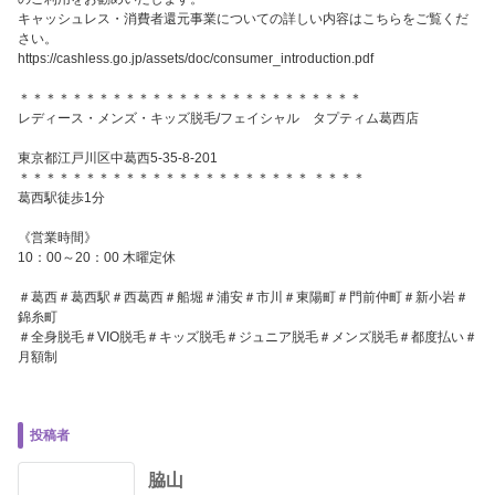
キャッシュレス・消費者還元事業についての詳しい内容はこちらをご覧くだ
さい。
https://cashless.go.jp/assets/doc/consumer_introduction.pdf
＊＊＊＊＊＊＊＊＊＊＊＊＊＊＊＊＊＊＊＊＊＊＊＊＊＊
レディース・メンズ・キッズ脱毛/フェイシャル タプティム葛西店
東京都江戸川区中葛西5-35-8-201
＊＊＊＊＊＊＊＊＊＊＊＊＊＊＊＊＊＊＊＊＊＊ ＊＊＊＊
葛西駅徒歩1分
《営業時間》
10：00～20：00 木曜定休
＃葛西＃葛西駅＃西葛西＃船堀＃浦安＃市川＃東陽町＃門前仲町＃新小岩＃
錦糸町
＃全身脱毛＃VIO脱毛＃キッズ脱毛＃ジュニア脱毛＃メンズ脱毛＃都度払い＃
月額制
投稿者
脇山