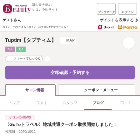
国内最大級の
サロン予約サイト
ブックマーク
ログイン
ゲストさん
ポイントを表示する
ポイントが1%たまる！
ポイントはサロン予約でつかえる！
Tuptim【タプティム】
MAP
ｴｽﾃ
ﾘﾗｸ
スマート支払いOK
空席確認・予約する
クーポン・メニュー
サロン情報
トップ
フォト
スタッフ
ブログ
口コミ
サロンのNEWS
〈GoToトラベル〉地域共通クーポン取扱開始しました！
投稿日：2020/10/12