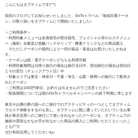
こんにちはタプティムです(^^)
前回のブログにてお知らせいたしました、GoToトラベル「地域共通クーポ
ン」の取り扱いをタプティムにて開始いたしました♪
＜ご利用条件＞
・利用対象メニューは全身脱毛や部分脱毛、フェイシャル等のエステメニュ
ー（施術）全般及び炭酸パックやリップ・酵素ドリンクなどの商品購入
※ただしクーポンの規約により一切の返品・返金はお受けいたしかねま
す。
・クーポンは紙・電子クーポンどちらも利用可能
・利用対象期間は日帰り旅行の場合は旅行当日中、宿泊旅行の場合は宿泊日
とその翌日（チェックアウト日）中
・対象エリアは東京・神奈川・千葉・埼玉・山梨・静岡への旅行にて配布さ
れたクーポン
・ご利用は1000円単位、お釣りは出ませんのでご注意ください
・取扱期間については国のGoToトラベルキャンペーンの終了時期に準じます
東京やお隣の夢の国へのご旅行でのアクティビティの一つとしてタプティム
でエステ体験をするのも良し、タプティムに既に通っていただいているお客
様が東京近県へのご旅行にて使いきれなかったクーポンを、タプティムでの
施術や普段なかなか手が出なかった商品の購入にご利用いただくといったこ
とも(^^)/
ぜひ有効活用してくださいね♪