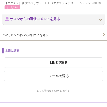
【エクステ】新技法ハリウッドＬＥＤエクステ★ボリュームラッシュ300本
まつげ･ﾒｲｸ
サロンからの返信コメントを見る
このサロンのすべての口コミを見る
友達に共有
LINEで送る
メールで送る
口コミ平均点：
4.59
（333件）