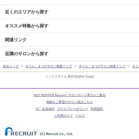
近くのエリアから探す
オススメ特集から探す
関連リンク
近隣のサロンから探す
総合トップ
ネイル・まつげサロン検索トップ
ネイル・まつげサロン関東トップ
ネイ
ミンクスタイル 駒沢店(Mink Style)
HOT PEPPER Beautyとサロンボード導入のご案内
掲載をご希望のサロン様はこちら
ID・会員規約
プライバシーポリシー
利用規約
ご利用ガイド
ヘルプ