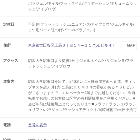
パラジェル/ネイル/フットネイル/グラデーション/ボリュームラッ
シュ/アイブロウ]
定休日
不定休[フラットラッシュ/ニュアンス/アイブロウ/ジェルネイル/
まつ毛パーマ/まつげパーマ/パラジェル]
住所
東京都世田谷区上馬３丁目１４―１１ YSDビル４Ｆ
MAP
アクセス
駒沢大学駅東口より徒歩2分｜ジェルネイル/パリジェンヌ/フラ
ットラッシュ/アイブロウ
道案内
駒沢大学駅東口を出て、246沿いに三軒茶屋方面へ直進。ティッ
プネスを超え3軒先に1階にＫＵＭＯＮの看板があるＹＳＤビル
がございますので、エレベーター4階までお越しください。※自
転車でお越しのお客様は区営の有料駐輪場をご利用ください。■
当ビル前は駐輪禁止となっております■フラットラッシュ/ラッシ
ュリフト/パラジェル/ラッシュアディクト/同時施術可/当日予約可
電話
番号を表示