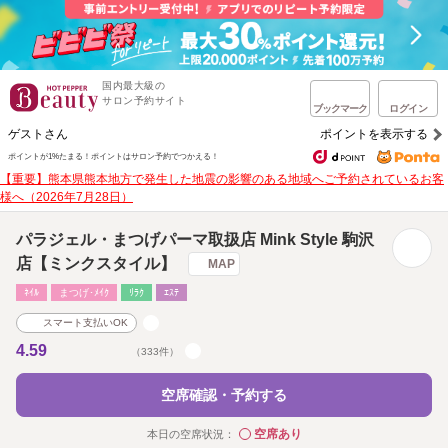
国内最大級の
サロン予約サイト
ブックマーク
ログイン
ゲストさん
ポイントを表示する
ポイントが1%たまる！
ポイントはサロン予約でつかえる！
【重要】熊本県熊本地方で発生した地震の影響のある地域へご予約されているお客
様へ（2026年7月28日）
パラジェル・まつげパーマ取扱店 Mink Style 駒沢
店【ミンクスタイル】
MAP
ﾈｲﾙ
まつげ･ﾒｲｸ
ﾘﾗｸ
ｴｽﾃ
スマート支払いOK
4.59
（333件）
空席確認・予約する
空席あり
本日の空席状況：
◯