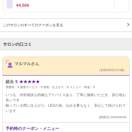
¥4,500
このサロンのすべてのクーポンを見る
サロンの口コミ
サロンPick Up
マルマルさん
（女性/60代/その他）
総合
5
★
★
★
★
★
雰囲気：
5
接客サービス：
5
技術・仕上がり：
5
メニュー・料金：
5
いつも、内容相談も的確なアドバイスあり、丁寧に施術いただき、居心地も
良いです
眠っている間に仕上がり、LEDの為、沁みる事もなく、安心して続けられて
います
[投稿日] 2026/06/30
予約時のクーポン・メニュー