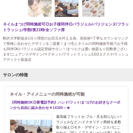
ネイルまつげ同時施術可◎お子様同伴◎パラジェル/パリジェンヌ/フラッ
トラッシュ/学割/夜21時/全ソファ席
駒沢大学駅徒歩1分☆理想のお目元を叶える為、高技術×丁寧なカウンセリング
で骨格に合わせたデザインをご提案！まつ毛とネイルの同時施術可能でお子様
も同伴OK/パラジェル認定登録サロン！/まつエクは通い放題も☆回数券ござい
ます/ニュアンスデザイン/マグネット/フラットラッシュ/LEDエクステ/ラッシュ
アディクト取扱店
サロンの特徴
ネイル・アイメニューの同時施術が可能
《同時施術OK◎要電話予約》ハンド/フット/まつげのお好きなクーポ
ンから自由に組み合わせ￥14300～★
最高級フラットセ-ブル・爪を削らないパ
ラジェルなど,ハイクオリティ商材を多数
取り揃え◎モチ・デザイン・コスパにこ
だわり,『忙しくてもオシャレは楽しみた