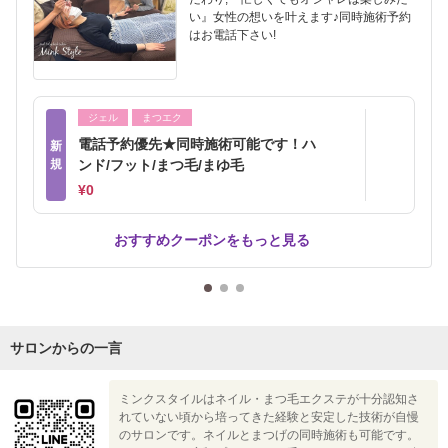
い』女性の想いを叶えます♪同時施術予約
はお電話下さい!
ジェル
まつエク
電話予約優先★同時施術可能です！ハ
新
規
ンド/フット/まつ毛/まゆ毛
¥0
おすすめクーポンをもっと見る
サロンからの一言
ミンクスタイルはネイル・まつ毛エクステが十分認知さ
れていない頃から培ってきた経験と安定した技術が自慢
のサロンです。ネイルとまつげの同時施術も可能です。