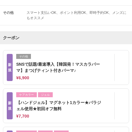
その他
スマート支払いOK
ポイント利用OK
即時予約OK
メンズに
もオススメ
クーポン
その他
SNSで話題/最速導入【韓国発！マスカラパー
新
規
マ】まつげティント付きパーマ♪
¥6,900
ケアカラー
ジェル
【ハンドジェル】マグネット1カラー★パラジ
新
規
ェル使用★初回オフ無料
¥7,700