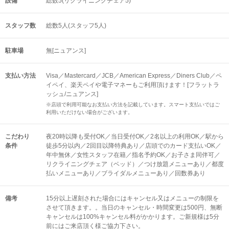
設備
総数5(リクライニングチェア5)
スタッフ数
総数5人(スタッフ5人)
駐車場
無[ニュアンス]
支払い方法
Visa／Mastercard／JCB／American Express／Diners Club／ペ
イペイ、楽天ペイや電子マネーもご利用頂けます！[フラットラ
ッシュ/ニュアンス]
※店頭で利用可能なお支払い方法を記載しています。スマート支払いではご
利用いただけない場合がございます。
こだわり
夜20時以降も受付OK／当日受付OK／2名以上の利用OK／駅から
条件
徒歩5分以内／2回目以降特典あり／店頭でのカード支払いOK／
年中無休／女性スタッフ在籍／指名予約OK／お子さま同伴可／
リクライニングチェア（ベッド）／つけ放題メニューあり／都度
払いメニューあり／ブライダルメニューあり／回数券あり
備考
15分以上遅刻された場合にはキャンセル又はメニューの制限を
させて頂きます。。当日のキャンセル・時間変更は500円、無断
キャンセルは100%キャンセル料がかかります。ご新規様は5分
前にはご来店頂く様ご協力下さい。