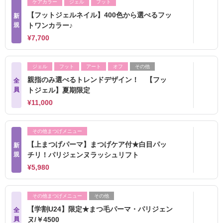
ケアカラー
ジェル
フット
【フットジェルネイル】400色から選べるフッ
新
規
トワンカラー♪
¥7,700
ジェル
フット
アート
オフ
その他
親指のみ選べるトレンドデザイン！ 【フッ
全
員
トジェル】夏期限定
¥11,000
その他まつげメニュー
【上まつげパーマ】まつげケア付★白目パッ
新
規
チリ！パリジェンヌラッシュリフト
¥5,980
その他まつげメニュー
その他
【学割U24】限定★まつ毛パーマ・パリジェン
全
員
ヌ/￥4500