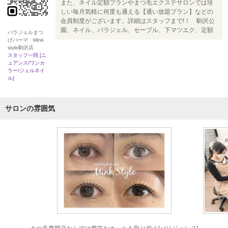
また、ネイル定額プランやまつ毛エクステサロンでは珍
しい毎月気軽に何度も通える【通い放題プラン】などの
会員制度がございます。詳細はスタッフまで!！ 駒沢公
園、ネイル、パラジェル、セーブル、下マツエク、定額
パラジェルまつ
げパーマ Mink
style駒沢店
スタッフ一同 [ニ
ュアンス/ワンカ
ラー/ジェルネイ
ル]
サロンの雰囲気