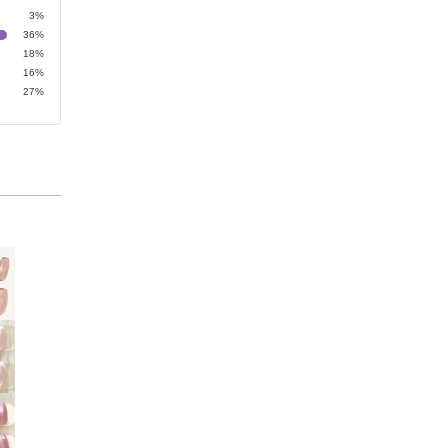
3%
36%
18%
16%
27%