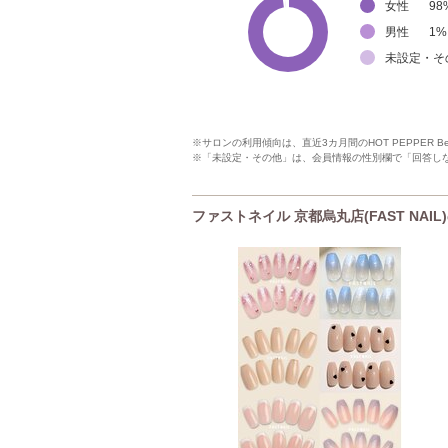
女性
98
男性
1
%
未設定・そ
※サロンの利用傾向は、直近3カ月間のHOT PEPPER 
※「未設定・その他」は、会員情報の性別欄で「回答し
ファストネイル 京都烏丸店(FAST NAIL)