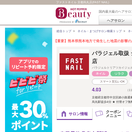
ファストネイル 京都烏丸店(FAST NAIL)
国内最大級のヘアサロ
ヘアサロン
総合トップ
>
ネイル・まつげサロン検索トップ
>
ネ
【重要】熊本県熊本地方で発生した地震の影響のあ
パラジェル取扱 ジ
店
パラジェルトリアツカイジェ
スマート支払いOK
4.03
（1
京都府京都市中京区錦小路通東洞院
烏丸駅徒歩4分 ★ 付替オフ無
クーポン
サロン情報
メニュー