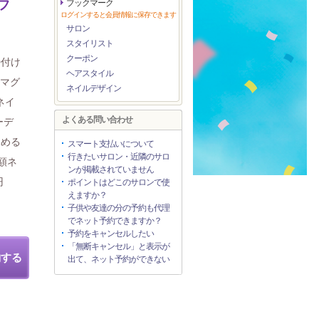
フ
ブックマーク
ログインすると会員情報に保存できます
サロン
スタイリスト
クーポン
◎付け
ヘアスタイル
・マグ
ネイルデザイン
ネイ
よくある問い合わせ
ーデ
しめる
スマート支払いについて
行きたいサロン・近隣のサロ
額ネ
ンが掲載されていません
円
ポイントはどこのサロンで使
えますか？
子供や友達の分の予約も代理
でネット予約できますか？
予約をキャンセルしたい
「無断キャンセル」と表示が
約する
出て、ネット予約ができない