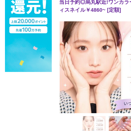
当日予約◎烏丸駅近!ワンカラー
ィスネイル￥4860~ [定額]