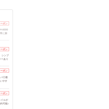
クーポン
4000
で常に新
クーポン
】シンプ
ラーあり
クーポン
スパ◎最
通いやす
クーポン
ネイルが
予約可能♪