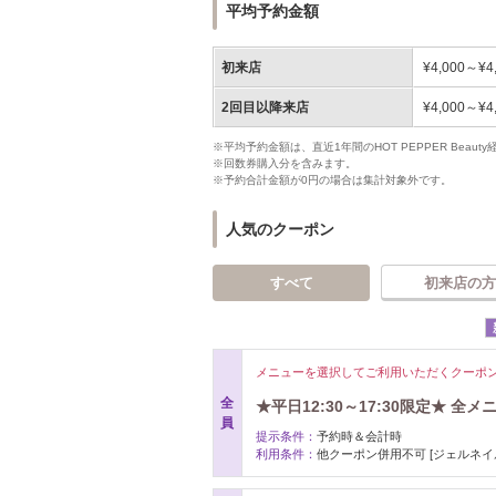
平均予約金額
初来店
¥4,000～¥4
2回目以降来店
¥4,000～¥4
※平均予約金額は、直近1年間のHOT PEPPER Bea
※回数券購入分を含みます。
※予約合計金額が0円の場合は集計対象外です。
人気のクーポン
すべて
初来店の方
メニューを選択してご利用いただくクーポ
全
★平日12:30～17:30限定★ 全
員
提示条件：
予約時＆会計時
利用条件：
他クーポン併用不可 [ジェルネイル