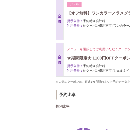
ジェル
【オフ無料】ワンカラー／ラメグラ
全
提示条件：
予約時＆会計時
員
利用条件：
他クーポン併用不可 [ワンカラー/
メニューを選択してご利用いただくクーポ
全
★期間限定★ 1100円OFFクー
員
提示条件：
予約時＆会計時
利用条件：
他クーポン併用不可 [ジェルネイ
※人気のクーポンは、直近1カ月間のネット予約データ
予約比率
性別比率