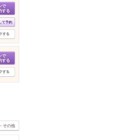
ンで
約する
して予約
クする
ンで
約する
クする
・その他