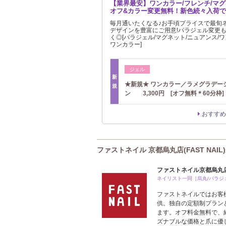
【業界最安】ワンカラー/フレンチ/マグ
オフ&カラー変更無料！新色続々入荷で
毎月通いたくなる♪お手頃プライスで最旬ネ
デザインを豊富にご用意!パラジェル変更も
く◎[パラジェル/マグネット/ニュアンス/ワ
ワンカラー]
ジェル
新
★新規★ ワンカラー／ラメグラデー
規
ン 3,300円 [オフ無料＊60分枠]
おすすめ
ファストネイル 京都烏丸店(FAST NAI
ファストネイル京都烏丸店
ネイリスト一同［烏丸/パラジェ
ファストネイルではお客
供。独自の定額制プラン
ます。オフ料金無料で、
ズナブルな価格と爪に優