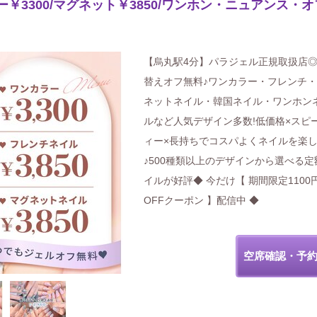
￥3300/マグネット￥3850/ワンホン・ニュアンス・オ
【烏丸駅4分】パラジェル正規取扱店
替えオフ無料♪ワンカラー・フレンチ
ネットネイル・韓国ネイル・ワンホン
ルなど人気デザイン多数!低価格×スピ
ィー×長持ちでコスパよくネイルを楽
♪500種類以上のデザインから選べる定
イルが好評◆ 今だけ【 期間限定1100
OFFクーポン 】配信中 ◆
空席確認・予