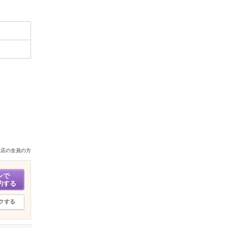
来店の全員の方
ンで
約する
クする