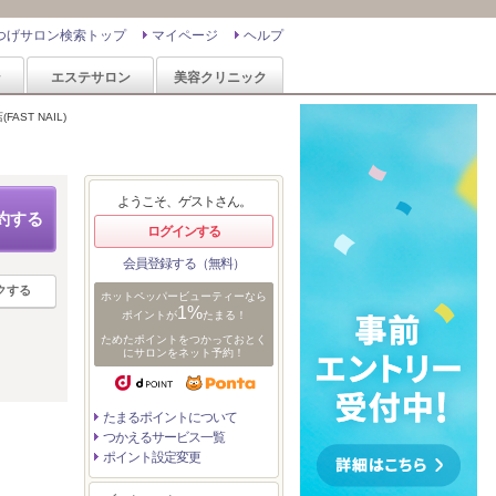
つげサロン検索トップ
マイページ
ヘルプ
ン
エステサロン
美容クリニック
ST NAIL)
ようこそ、ゲストさん。
約する
ログインする
会員登録する（無料）
クする
ホットペッパービューティーなら
1%
ポイントが
たまる！
ためたポイントをつかっておとく
にサロンをネット予約！
たまるポイントについて
つかえるサービス一覧
ポイント設定変更