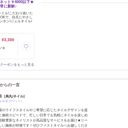
ネット￥4000以下★
常に新鮮♪
イル!こだわり抜いた
OKで、自爪にやさし
ンホン/ジェルネイル/
¥3,300
ショ
クーポンをもっと見る
L)からの一言
［烏丸/ネイル]
ル/オフ/フット］
様のライフスタイルやご希望に応じたネイルデザインを提
と施術スピードで、忙しい日常でも気軽にネイルを楽しめ
経験豊富なネイリストが高品質なサービスをお届け★リー
しい施術が特徴です！ぜひファストネイルへお越しくださ