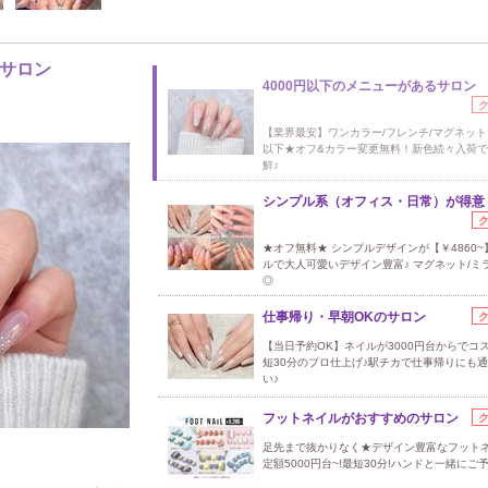
るサロン
4000円以下のメニューがあるサロン
【業界最安】ワンカラー/フレンチ/マグネット￥
以下★オフ&カラー変更無料！新色続々入荷
鮮♪
シンプル系（オフィス・日常）が得意
★オフ無料★ シンプルデザインが【￥4860~
ルで大人可愛いデザイン豊富♪ マグネット/ミ
◎
仕事帰り・早朝OKのサロン
【当日予約OK】ネイルが3000円台からでコ
短30分のプロ仕上げ♪駅チカで仕事帰りにも
い♪
フットネイルがおすすめのサロン
足先まで抜かりなく★デザイン豊富なフット
定額5000円台~!最短30分!ハンドと一緒にご