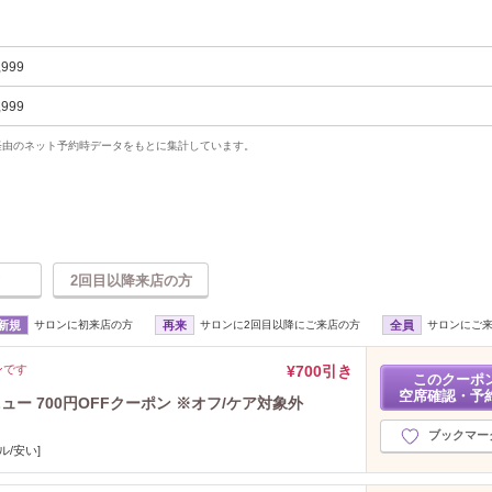
,999
,999
uty経由のネット予約時データをもとに集計しています。
2回目以降来店の方
新規
サロンに初来店の方
再来
サロンに2回目以降にご来店の方
全員
サロンにご
ンです
¥700引き
このクーポ
空席確認・予
メニュー 700円OFFクーポン ※オフ/ケア対象外
ブックマー
/安い]