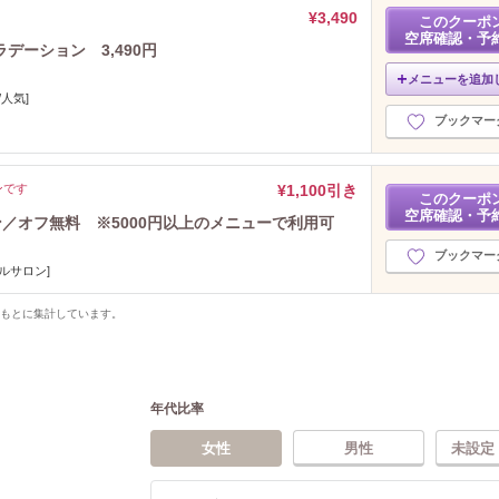
¥3,490
このクーポ
空席確認・予
デーション 3,490円
メニューを追加
人気]
ブックマー
ンです
¥1,100引き
このクーポ
空席確認・予
ポン／オフ無料 ※5000円以上のメニューで利用可
ブックマー
ルサロン]
をもとに集計しています。
年代比率
女性
男性
未設定