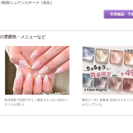
ト/韓国/ニュアンス/チーク［烏丸］
空席確認・予
IL)の雰囲気・メニューなど
毎月更新で定額デザイン豊富♪[ワンホン/烏丸/パ
限定クーポン多数★ [烏丸/マグネット
ラジェル/安い]
ル/ニュアンス]