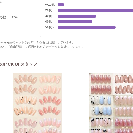
%
〜10代
20代
30代
の他
0
%
40代
50代〜
Beauty経由のネット予約データをもとに集計しています。
ない」「自由記載」を選択された方のデータを集計しています。
のPICK UPスタッフ