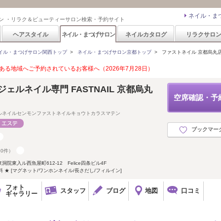
ネイル・ま
ン ・リラク＆ビューティーサロン検索・予約サイト
ヘアスタイル
ネイル・まつげサロン
ネイルカタログ
リラクサロ
イル・まつげサロン関西トップ
>
ネイル・まつげサロン京都トップ
>
ファストネイル 京都烏丸店(FA
る地域へご予約されているお客様へ（2026年7月28日）
ェルネイル専門 FASTNAIL 京都烏丸
空席確認・予
ルネイルセンモンファストネイルキョウトカラスマテン
ブックマー
10件）
東入ル西魚屋町612-12 Felice四条ビル4F
料 ★ [マグネット/ワンホンネイル/長さだし/フィルイン]
フォト
スタッフ
ブログ
地図
口コミ
ギャラリー