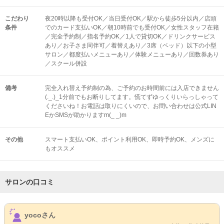
こだわり
夜20時以降も受付OK／当日受付OK／駅から徒歩5分以内／店頭
条件
でのカード支払いOK／朝10時前でも受付OK／女性スタッフ在籍
／完全予約制／指名予約OK／1人で貸切OK／ドリンクサービス
あり／お子さま同伴可／着替えあり／3席（ベッド）以下の小型
サロン／都度払いメニューあり／体験メニューあり／回数券あり
／スクール併設
備考
完全入れ替え予約制の為、ご予約のお時間前には入店できません
(._.)_1分前でもお断りしてます。慌てずゆっくりいらっしゃって
くださいね！お電話は取りにくいので、お問い合わせは公式LIN
EかSMSが助かりますm(_ _)m
その他
スマート支払いOK
ポイント利用OK
即時予約OK
メンズに
もオススメ
サロンの口コミ
サロンPick Up
yocoさん