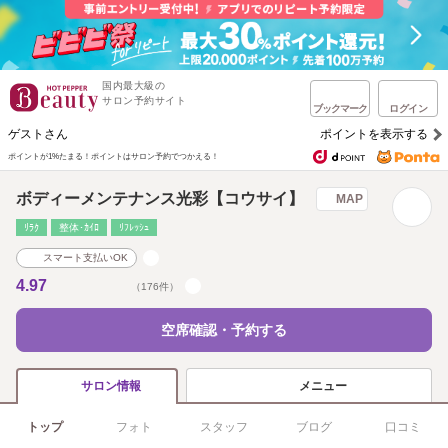
国内最大級の
サロン予約サイト
ブックマーク
ログイン
ゲストさん
ポイントを表示する
ポイントが1%たまる！
ポイントはサロン予約でつかえる！
ボディーメンテナンス光彩【コウサイ】
MAP
ﾘﾗｸ
整体･ｶｲﾛ
ﾘﾌﾚｯｼｭ
スマート支払いOK
4.97
（176件）
空席確認・予約する
メニュー
サロン情報
トップ
フォト
スタッフ
ブログ
口コミ