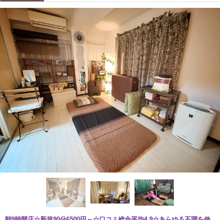
朝9時開店☆新規90分6500円～☆口コミ総合平均4.9☆あらゆる不調を伸