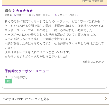
（女性/50代/会社員）
総合
5
★
★
★
★
★
雰囲気：
5
接客サービス：
5
技術・仕上がり：
5
メニュー・料金：
5
初めてのタイ古式マッサージでした♪(ハーブボールと言うワードに惹かれ…)
とてもくつろげる空間で先生の問診、足湯から始まり、痛気持ちいいオイル
マッサージ、ハーブボールの癒し……終わるのが惜しい時間でした。
ハーブボールはいい香りとじんわり来る温かさでとても癒されました。
先生のお話しもとても楽しくて素敵な女性でした♪
不調が改善したのはもちろんですが、心も身体もスッキリした毎日が送れて
います！
次回はストレッチを入れて頂こうと思っています。
また伺います！どうもありがとうございました!!
[投稿日] 2025/09/14
予約時のクーポン・メニュー
クーポン利用なし
ﾘﾗｸ
このサロンのすべての口コミを見る