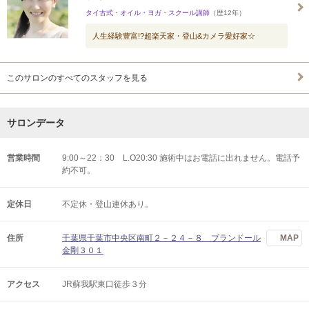
タイ古式・オイル・ヨガ・スクール講師
（歴12年）
人生経験豊富!?超楽天家・登山&カメラ愛好家☆
このサロンのすべてのスタッフを見る
サロンデータ
営業時間
9:00～22：30 L.O20:30 施術中はお電話に出れません。電話予
約不可。
定休日
不定休・登山連休あり。
住所
千葉県千葉市中央区南町２－２４－８ ブランドール
MAP
金剛３０１
アクセス
JR蘇我駅東口徒歩３分