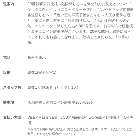
道案内
JR蘇我駅東口改札→階段降りる→左斜め前方に見えるツルハド
ラッグに向かうようにロータリーを進む→ツルハドラッグ前横断
歩道渡り右へ→黄色い壁の洋菓子屋さんを右→大庄水産前を通
り、更に直進→右手に「焼き肉りしん」さんが１階のビルの3
階。エレベーター降りたら右へ301号室です。お車の方は建物横
と裏手にコイン駐車場がございます。20分/100円。線路に沿っ
て歩かれてもお越しになれます。陸橋まで来たら左、1つ目の
角。
電話
番号を表示
設備
総数1(完全個室1)
スタッフ数
総数1人(施術者（リラク）1人)
駐車場
店舗建物目の前コイン駐車場100円/30分
支払い方法
Visa／Mastercard／JCB／American Express／各種電子・QR決
済
※店頭で利用可能なお支払い方法を記載しています。スマート支払いではご
利用いただけない場合がございます。