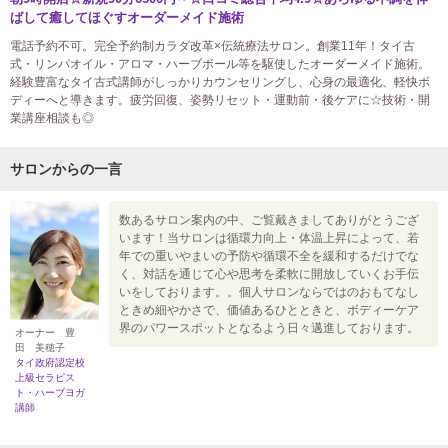
ばして癒してほぐすオーダーメイド施術
電話予約不可。完全予約制カラダ改革×伝統療法サロン。創業11年！タイ古
式・リンパオイル・アロマ・ハーブボール等を駆使したオーダーメイド施術。
経験豊富なタイ古式講師がしっかりカウンセリングし、心身の最適化、軽快ボ
ディーへと導きます。疲労回復、姿勢リセット・運動前・後ケアに☆技術・開
業講座相談も◎
サロンからの一言
数あるサロン案内の中、ご覧戴きましてありがとうござ
います！当サロンは循環力向上・体温上昇によって、若
年での重いやまいの予防や循環不全を緩和するだけでな
く、対話を通じて心や思考を柔軟に開放していくお手伝
いをしております。。個人サロンならではのおもてなし
ときめ細やかさで、価値あるひとときと、ボディーケア
界のパワースポットとなるよう日々邁進しております。
オーナー 豊
田 美穂子
タイ政府認定校
上級セラピス
ト・ハーブヨガ
講師