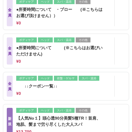
ボディケア
ヘッド
スパ・温浴
その他
●所要時間について ・ブロー (※こちらは
全
員
お選び頂けません））
¥0
ボディケア
ヘッド
スパ・温浴
その他
●所要時間について (※こちらはお選びい
全
員
ただけません)
¥0
ボディケア
ヘッド
岩盤・ゲルマ
スパ・温浴
全
↓↓クーポン一覧↓↓
員
¥0
ボディケア
ヘッド
スパ・温浴
その他
【人気No１】頭心透90分美髪5種TR！首肩、
新
規
地肌、髪まで労り尽くした大人スパ
¥13,700