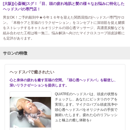
[大阪][心斎橋]スグ！「目、頭の疲れ地肌と髪の様々なお悩みに特化した
ヘッドスパの専門店！
男女OK！ご予約殺到中★今年１６年を迎えた関西屈指の[ヘッドスパ専門]サロ
ン。「本格ケアと至福のリラクゼーション」をコンセプトに深頭筋を捉え腱膜
をストレッチするキャトルオリジナルの頭心透マッサージ、高濃度炭酸などを
組み合わせた工程は唯一無二。悩み解決へ向けたマイクロスコープ頭皮診断に
も定評があります。
サロンの特徴
ヘッドスパで癒されたい
心と身体の疲れを癒す至福の空間。「頭心透ヘッドスパ」を駆使し、
深いリラクゼーションを提供します。
QUATREのヘッドスパは、頭皮の状態を
チェックし、あなたにピッタリのケアを
実現します。マイクロバブル頭皮洗浄や
頭心透ヘッドスパをオリジナルの手技で
施術いたします。疲れた心のリフレッシ
ュと極上の癒し体験を♪