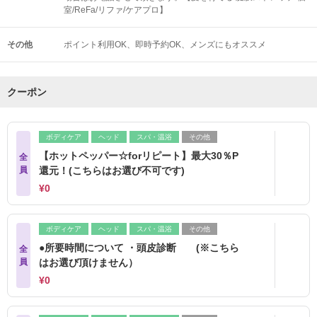
室/ReFa/リファ/ケアプロ】
その他
ポイント利用OK
即時予約OK
メンズにもオススメ
クーポン
ボディケア
ヘッド
スパ・温浴
その他
【ホットペッパー☆forリピート】最大30％P
全
員
還元！(こちらはお選び不可です)
¥0
ボディケア
ヘッド
スパ・温浴
その他
●所要時間について ・頭皮診断 (※こちら
全
員
はお選び頂けません）
¥0