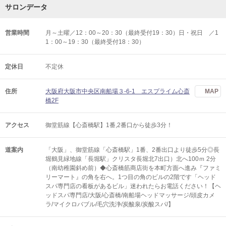
サロンデータ
営業時間
月～土曜／12：00～20：30（最終受付19：30）日・祝日 ／1
1：00～19：30（最終受付18：30）
定休日
不定休
住所
大阪府大阪市中央区南船場３-6-1 エスプライム心斎
MAP
橋2F
アクセス
御堂筋線【心斎橋駅】1番,2番口から徒歩3分！
道案内
「大阪」、御堂筋線「心斎橋駅」1番、2番出口より徒歩5分◎長
堀鶴見緑地線「長堀駅」クリスタ長堀北7出口）北へ100ｍ 2分
（南幼稚園斜め前）◆心斎橋筋商店街を本町方面へ進み『ファミ
リーマート』の角を右へ。1つ目の角のビルの2階です「ヘッド
スパ専門店の看板があるビル」迷われたらお電話ください！【ヘ
ッドスパ専門店/大阪/心斎橋/南船場ヘッドマッサージ/頭皮カメ
ラ/マイクロバブル/毛穴洗浄/炭酸泉/炭酸スパ/】