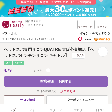
国内最大級の
サロン予約サイト
ブックマーク
ログイン
ゲストさん
ポイントを表示する
ポイントが1%たまる！
ポイントはサロン予約でつかえる！
ヘッドスパ専門サロンQUATRE 大阪心斎橋店【ヘ
ッドスパセンモンサロン キャトル】
MAP
ﾘﾗｸ
ﾘﾌﾚｯｼｭ
4.79
（268件）
空席確認・予約する
空席あり
本日の空席状況：
◯
クーポン・メニュー
サロン情報
トップ
フォト
スタッフ
ブログ
口コミ