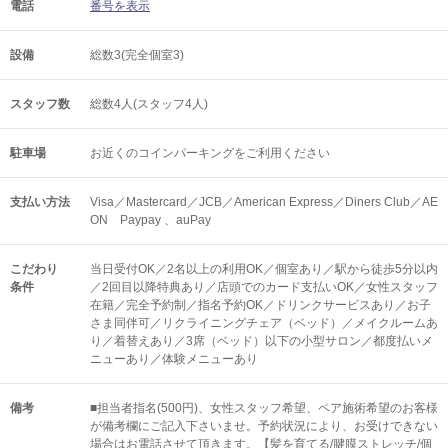
電話
番号を表示
設備
総数3(完全個室3)
スタッフ数
総数4人(スタッフ4人)
駐車場
お近くのコインパーキングをご利用ください
支払い方法
Visa／Mastercard／JCB／American Express／Diners Club／AE
ON Paypay 、auPay
こだわり
当日受付OK／2名以上の利用OK／個室あり／駅から徒歩5分以内
条件
／2回目以降特典あり／店頭でのカード支払いOK／女性スタッフ
在籍／完全予約制／指名予約OK／ドリンクサービスあり／お子
さま同伴可／リクライニングチェア（ベッド）／メイクルームあ
り／着替えあり／3席（ベッド）以下の小型サロン／都度払いメ
ニューあり／体験メニューあり
備考
■担当者指名(500円)、女性スタッフ希望、ペア施術希望のお客様
が備考欄にご記入下さいませ。予約状況により、お受けできない
場合はお電話させて頂きます。【髪を育てる/腱膜ストレッチ/個