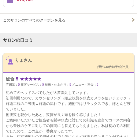
このサロンのすべてのクーポンを見る
サロンの口コミ
サロンPick Up
りょさん
（男性/30代前半/会社員）
総合
5
★
★
★
★
★
雰囲気：
5
接客サービス：
5
技術・仕上がり：
5
メニュー・料金：
5
初めてのヘッドスパでしたが大変満足しています。
初回利用なので、カウンセリング→頭皮状態を頭皮カメラを使いチェック→
施術工程のご説明→施術の流れです。施術中はリラックスでき、ほとんど寝
ていました。
術後髪を乾かしたあと、髪質が良く頭を軽く感じました！
ご案内いただいたご担当者も髪や頭皮に対しての知識も豊富でコースの内容
から普段のケアに対しての質問にも答えてもらえました。私は初めての利用
でしたので、この点が一番良かったです。
また、個室施術なので男性の私でも気にならず施術を受けることができまし