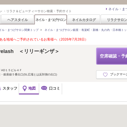
ネイル・ま
ン ・リラク＆ビューティーサロン検索・予約サイト
ヘアスタイル
ネイル・まつげサロン
ネイルカタログ
リラクサロ
イル・まつげサロン関東トップ
>
ネイル・まつげサロン銀座・有楽町・新橋・丸の内・日本橋トッ
る地域へご予約されているお客様へ（2026年7月28日）
 Eyelash ＜リリーギンザ＞
空席確認・予
 ＦAD１５ビル４Ｆ
ブックマー
口・銀座線５番出口(SL広場とは反対側の出口)
スタッフ
地図
口コミ