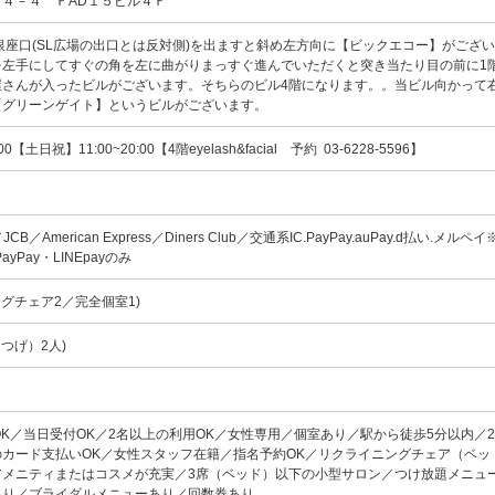
－４－４ ＦAD１５ビル４Ｆ
銀座口(SL広場の出口とは反対側)を出ますと斜め左方向に【ビックエコー】がござ
を左手にしてすぐの角を左に曲がりまっすぐ進んでいただくと突き当たり目の前に1
屋さんが入ったビルがございます。そちらのビル4階になります。。当ビル向かって
【グリーンゲイト】というビルがございます。
0【土日祝】11:00~20:00【4階eyelash&facial 予約 03-6228-5596】
d／JCB／American Express／Diners Club／交通系IC.PayPay.auPay.d払い.メルペイ※
PayPay・LINEpayのみ
ングチェア2／完全個室1)
つげ）2人)
OK／当日受付OK／2名以上の利用OK／女性専用／個室あり／駅から徒歩5分以内／
カード支払いOK／女性スタッフ在籍／指名予約OK／リクライニングチェア（ベッ
アメニティまたはコスメが充実／3席（ベッド）以下の小型サロン／つけ放題メニュ
あり／ブライダルメニューあり／回数券あり