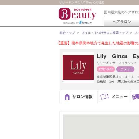
リリーギンザ(LILY Ginza)の地図
国内最大級のヘアサロ
ヘアサロン
総合トップ
>
ネイル・まつげサロン検索トップ
>
ネ
【重要】熊本県熊本地方で発生した地震の影響のあ
Lily Ginza
リリーギンザ アイラッシュ
東京都港区新橋１－４－４
新橋駅 1分 JR北改札銀座
サロン情報
メニュー