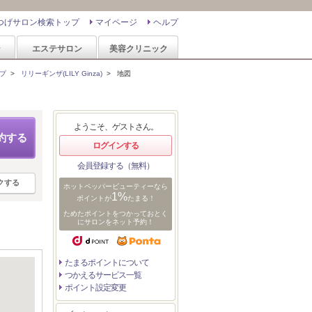
つげサロン検索トップ
マイページ
ヘルプ
ン
エステサロン
美容クリニック
プ
>
リリーギンザ(LILY Ginza)
>
地図
ようこそ、ゲストさん。
約する
ログインする
会員登録する（無料）
クする
ホットペッパービューティーなら
1%
ポイントが
たまる！
ためたポイントをつかっておとく
にサロンをネット予約！
たまるポイントについて
つかえるサービス一覧
ポイント設定変更