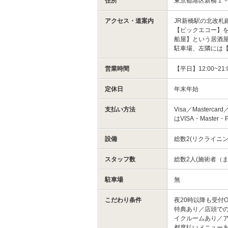
住所
東京都港区新橋１
アクセス・道案内
JR新橋駅の北改札
【ビックエコー】
船屋】という居酒
駐車場、左隣には
営業時間
【平日】12:00~21:0
定休日
年末年始
支払い方法
Visa／Mastercar
はVISA・Master・
設備
総数2(リクライニ
スタッフ数
総数2人(施術者（ま
駐車場
無
こだわり条件
夜20時以降も受付
特典あり／店頭での
イクルームあり／
都度払いメニュー