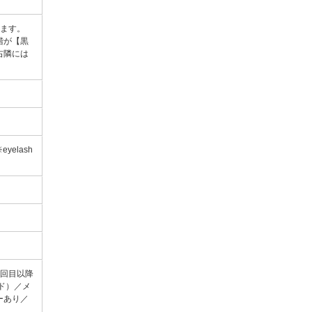
います。
階が【黒
右隣には
eyelash
2回目以降
ド）／メ
ーあり／