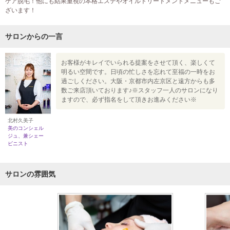
ケア脱毛！他にも結果重視の本格エステやオイルトリートメントメニューもご
ざいます！
サロンからの一言
お客様がキレイでいられる提案をさせて頂く、楽しくて
明るい空間です。日頃の忙しさを忘れて至福の一時をお
過ごしください。大阪・京都市内左京区と遠方からも多
数ご来店頂いております♪※スタッフ一人のサロンになり
ますので、必ず指名をして頂きお進みください※
北村久美子
美のコンシェル
ジュ、兼シェー
ビニスト
サロンの雰囲気