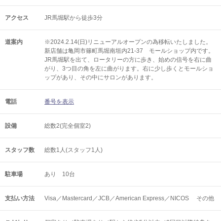
アクセス
JR馬堀駅から徒歩3分
道案内
※2024.2.14(日)リニューアルオープンの為移転いたしました。
新店舗は亀岡市篠町馬堀南垣内21-37 モールショップ内です。
JR馬堀駅を出て、ロータリーの方に歩き、始めの信号を右に曲
がり、3つ目の角を左に曲がります。右に少し歩くとモールショ
ップがあり、その中にサロンがあります。
電話
番号を表示
設備
総数2(完全個室2)
スタッフ数
総数1人(スタッフ1人)
駐車場
あり 10台
支払い方法
Visa／Mastercard／JCB／American Express／NICOS その他