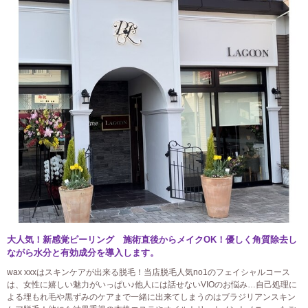
大人気！新感覚ピーリング 施術直後からメイクOK！優しく角質除去し
ながら水分と有効成分を導入します。
wax xxxはスキンケアが出来る脱毛！当店脱毛人気no1のフェイシャルコース
は、女性に嬉しい魅力がいっぱい♪他人には話せないVIOのお悩み…自己処理に
よる埋もれ毛や黒ずみのケアまで一緒に出来てしまうのはブラジリアンスキン