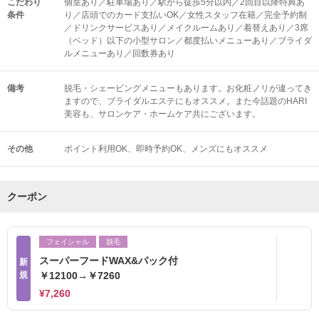
こだわり
個室あり／駐車場あり／駅から徒歩5分以内／2回目以降特典あ
条件
り／店頭でのカード支払いOK／女性スタッフ在籍／完全予約制
／ドリンクサービスあり／メイクルームあり／着替えあり／3席
（ベッド）以下の小型サロン／都度払いメニューあり／ブライダ
ルメニューあり／回数券あり
備考
脱毛・シェービングメニューもあります。お化粧ノリが違ってき
ますので、ブライダルエステにもオススメ。また今話題のHARI
美容も、サロンケア・ホームケア共にございます。
その他
ポイント利用OK
即時予約OK
メンズにもオススメ
クーポン
フェイシャル
脱毛
スーパーフードWAX&パック付
新
規
￥12100→￥7260
¥7,260