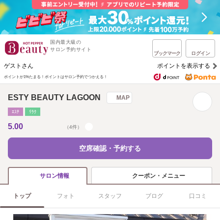
国内最大級の
サロン予約サイト
ブックマーク
ログイン
ゲストさん
ポイントを表示する
ポイントが1%たまる！
ポイントはサロン予約でつかえる！
ESTY BEAUTY LAGOON
MAP
ｴｽﾃ
ﾘﾗｸ
5.00
（4件）
空席確認・予約する
クーポン・メニュー
サロン情報
トップ
フォト
スタッフ
ブログ
口コミ