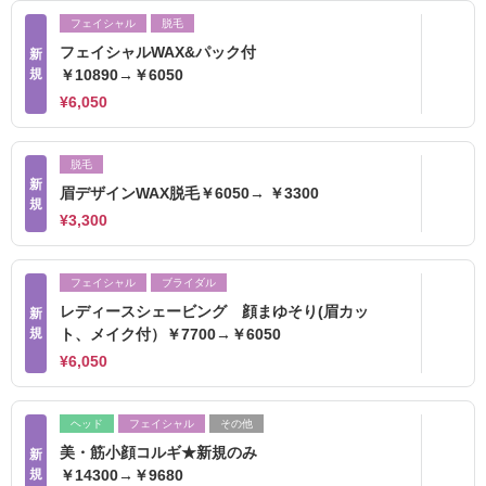
フェイシャル
脱毛
フェイシャルWAX&パック付
新
規
￥10890→￥6050
¥6,050
脱毛
新
眉デザインWAX脱毛￥6050→ ￥3300
規
¥3,300
フェイシャル
ブライダル
レディースシェービング 顔まゆそり(眉カッ
新
規
ト、メイク付）￥7700→￥6050
¥6,050
ヘッド
フェイシャル
その他
美・筋小顔コルギ★新規のみ
新
規
￥14300→￥9680