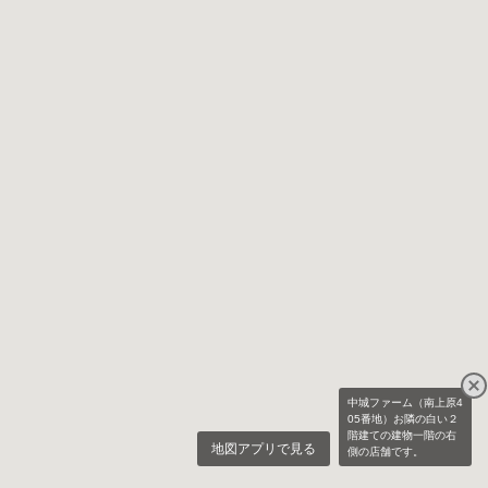
中城ファーム（南上原4
05番地）お隣の白い２
階建ての建物一階の右
地図アプリで見る
側の店舗です。