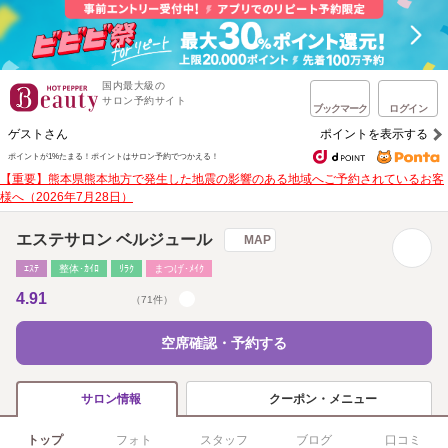
国内最大級の
サロン予約サイト
ブックマーク
ログイン
ゲストさん
ポイントを表示する
ポイントが1%たまる！
ポイントはサロン予約でつかえる！
【重要】熊本県熊本地方で発生した地震の影響のある地域へご予約されているお客
様へ（2026年7月28日）
エステサロン ベルジュール
MAP
ｴｽﾃ
整体･ｶｲﾛ
ﾘﾗｸ
まつげ･ﾒｲｸ
4.91
（71件）
空席確認・予約する
クーポン・メニュー
サロン情報
トップ
フォト
スタッフ
ブログ
口コミ