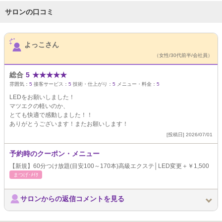
サロンの口コミ
サロンPick Up
よっこさん
（女性/30代前半/会社員）
総合
5
★
★
★
★
★
雰囲気：
5
接客サービス：
5
技術・仕上がり：
5
メニュー・料金：
5
LEDをお願いしました！
マツエクの軽いのか、
とても快適で感動しました！！
ありがとうございます！またお願いします！
[投稿日] 2026/07/01
予約時のクーポン・メニュー
【新規】60分つけ放題(目安100～170本)高級エクステ│LED変更＋￥1,500
まつげ･ﾒｲｸ
サロンからの返信コメントを見る