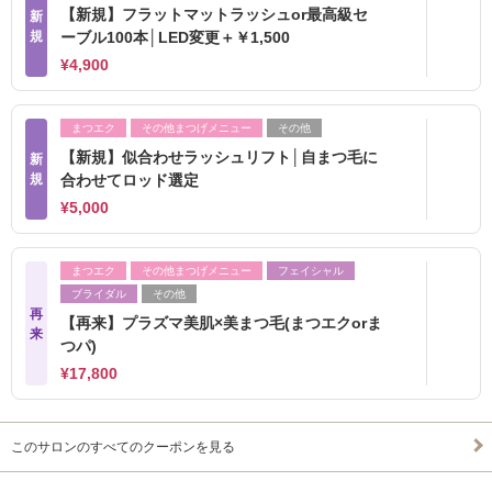
【新規】フラットマットラッシュor最高級セ
新
規
ーブル100本│LED変更＋￥1,500
¥4,900
まつエク
その他まつげメニュー
その他
【新規】似合わせラッシュリフト│自まつ毛に
新
規
合わせてロッド選定
¥5,000
まつエク
その他まつげメニュー
フェイシャル
ブライダル
その他
再
【再来】プラズマ美肌×美まつ毛(まつエクorま
来
つパ)
¥17,800
このサロンのすべてのクーポンを見る