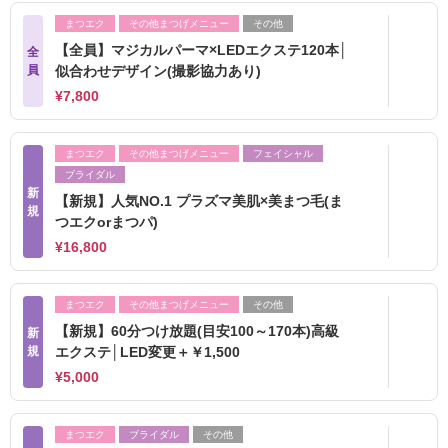
まつエク
その他まつげメニュー
その他
【全員】マジカルパーマ×LEDエクステ120本│
全
員
似合わせデザイン(撮影協力あり)
¥7,800
まつエク
その他まつげメニュー
フェイシャル
ブライダル
新
【新規】人気NO.1 プラズマ美肌×美まつ毛(ま
規
つエクorまつパ)
¥16,800
まつエク
その他まつげメニュー
その他
【新規】60分つけ放題(目安100～170本)高級
新
規
エクステ│LED変更＋￥1,500
¥5,000
まつエク
ブライダル
その他