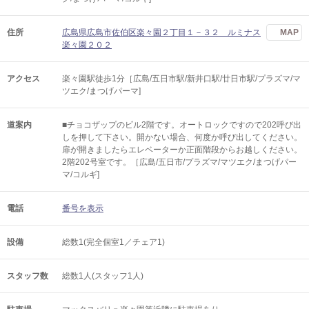
住所
広島県広島市佐伯区楽々園２丁目１－３２ ルミナス
MAP
楽々園２０２
アクセス
楽々園駅徒歩1分［広島/五日市駅/新井口駅/廿日市駅/プラズマ/マ
ツエク/まつげパーマ]
道案内
■チョコザップのビル2階です。オートロックですので202呼び出
しを押して下さい。開かない場合、何度か呼び出してください。
扉が開きましたらエレベーターか正面階段からお越しください。
2階202号室です。［広島/五日市/プラズマ/マツエク/まつげパー
マ/コルギ]
電話
番号を表示
設備
総数1(完全個室1／チェア1)
スタッフ数
総数1人(スタッフ1人)