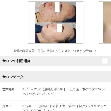
驚異の肌質改善。美肌に特化した実力施術。細胞から元気に！
サロンの利用傾向
サロンデータ
営業時間
9：30～22:00【最終受付20:00】［広島/五日市/プラズマ/マツエ
ク/まつげパーマ/コルギ]
定休日
不定休 ［広島/五日市駅/新井口駅/廿日市駅/プラズマ/マツエ
ク/まつげパーマ/コルギ]