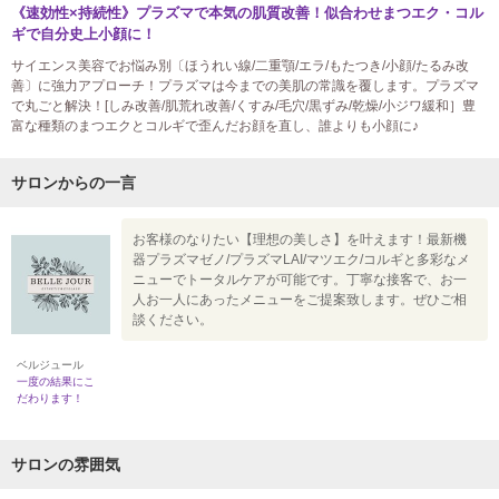
《速効性×持続性》プラズマで本気の肌質改善！似合わせまつエク・コル
ギで自分史上小顔に！
サイエンス美容でお悩み別〔ほうれい線/二重顎/エラ/もたつき/小顔/たるみ改
善〕に強力アプローチ！プラズマは今までの美肌の常識を覆します。プラズマ
で丸ごと解決！[しみ改善/肌荒れ改善/くすみ/毛穴/黒ずみ/乾燥/小ジワ緩和］豊
富な種類のまつエクとコルギで歪んだお顔を直し、誰よりも小顔に♪
サロンからの一言
お客様のなりたい【理想の美しさ】を叶えます！最新機
器プラズマゼノ/プラズマLAI/マツエク/コルギと多彩なメ
ニューでトータルケアが可能です。丁寧な接客で、お一
人お一人にあったメニューをご提案致します。ぜひご相
談ください。
ベルジュール
一度の結果にこ
だわります！
サロンの雰囲気