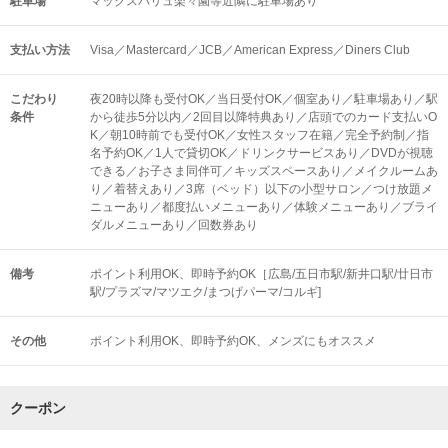
駐車場
マックスバリュ楽々園等近隣に駐車場あり
支払い方法
Visa／Mastercard／JCB／American Express／Diners Club
こだわり
夜20時以降も受付OK／当日受付OK／個室あり／駐車場あり／駅
条件
から徒歩5分以内／2回目以降特典あり／店頭でのカード支払いO
K／朝10時前でも受付OK／女性スタッフ在籍／完全予約制／指
名予約OK／1人で貸切OK／ドリンクサービスあり／DVDが視聴
できる／お子さま同伴可／キッズスペースあり／メイクルームあ
り／着替えあり／3席（ベッド）以下の小型サロン／つけ放題メ
ニューあり／都度払いメニューあり／体験メニューあり／ブライ
ダルメニューあり／回数券あり
備考
ポイント利用OK、即時予約OK［広島/五日市駅/新井口駅/廿日市
駅/プラズマ/マツエク/まつげパーマ/コルギ]
その他
ポイント利用OK
即時予約OK
メンズにもオススメ
クーポン