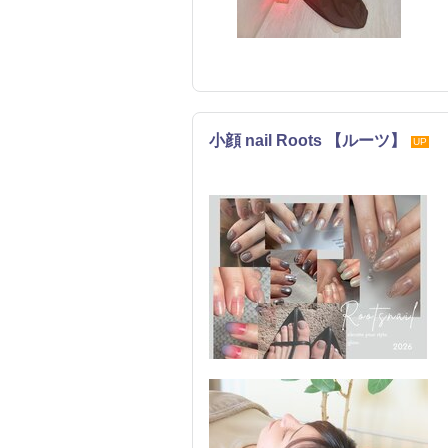
小顔 nail Roots 【ルーツ】
UP
ネイル
整体・カイロ
リラク