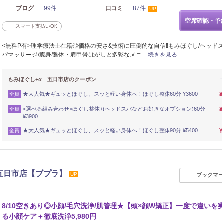
ブログ
99件
口コミ
87件
UP
空席確認・予
スマート支払いOK
<無料P有>理学療法士在籍◎価格の安さ&技術に圧倒的な自信!!もみほぐし/ヘッドス
パマッサージ/痩身/整体・肩甲骨はがしと多彩なメニ…
続きを見る
もみほぐし+α 五日市店のクーポン
★大人気★ギュッとほぐし、スッと軽い身体へ！ほぐし整体60分 ¥3600
全員
<選べる組み合わせ>ほぐし整体+(ヘッドスパなどお好きなオプション)60分
全員
¥3900
★大人気★ギュッとほぐし、スッと軽い身体へ！ほぐし整体90分 ¥5400
全員
 五日市店【ブプラ】
UP
ブックマ
リフレッシュ
8/10空きあり◎小顔/毛穴洗浄/肌管理★【頭×顔W矯正】一度で違いを
る小顔ケア＋徹底洗浄5,980円