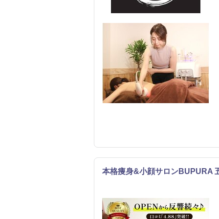
本格痩身&小顔サロンBUPURA
エステ
整体・カイロ
リラク