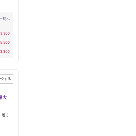
一覧へ
¥3,300
¥5,500
¥3,300
ークする
最大
」近く