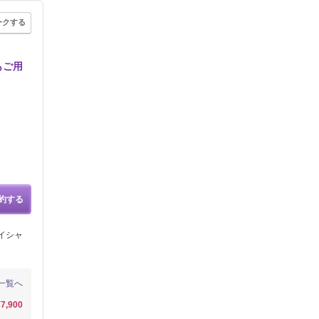
ークする
もご用
約する
イシャ
一覧へ
¥7,900