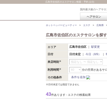
広島市佐伯区のエステサロン検索・予約 (1/3)
国内最大級のヘアサロ
ヘアサロン
ホットペッパービューティー
エステ
広島県
広島市佐伯区のエステサロンを探す
広島市佐伯区
駅変更
エリア
日付
日付未定
今日（8/9）
来店時刻
指定なし
〜
指定なし
利用時間
分の空席があるサ
条件を追加
その他条件
※日付未定では指定できません
43
件あります - エステの検索結果