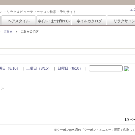
エ
ン ・リラク＆ビューティーサロン検索・予約サイト
ヘアスタイル
ネイル・まつげサロン
ネイルカタログ
リラクサロ
広島市
広島市佐伯区
明日（8/10）
土曜日（8/15）
日曜日（8/16）
ロン
1/3
※クーポンは各店の「クーポン・メニュー」画面で印刷し