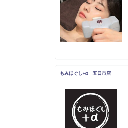
もみほぐし+α 五日市店
リラク
エステ
整体・カ