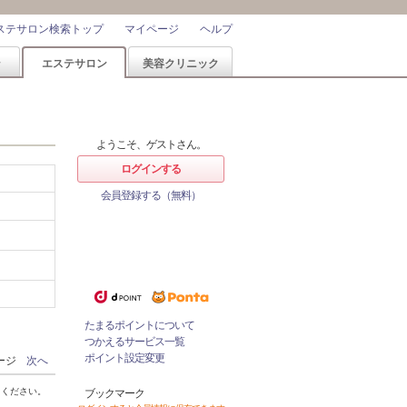
ステサロン検索トップ
マイページ
ヘルプ
ン
エステサロン
美容クリニック
ようこそ、ゲストさん。
ログインする
会員登録する（無料）
ホットペッパービューティーなら
1%
ポイントが
たまる！
ためたポイントをつかっておとく
にサロンをネット予約！
たまるポイントについて
つかえるサービス一覧
ポイント設定変更
ページ
次へ
てください。
ブックマーク