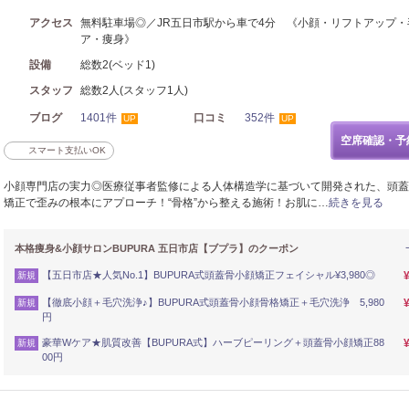
アクセス
無料駐車場◎／JR五日市駅から車で4分 《小顔・リフトアップ・
ア・痩身》
設備
総数2(ベッド1)
スタッフ
総数2人(スタッフ1人)
ブログ
1401件
口コミ
352件
UP
UP
空席確認・予
スマート支払いOK
小顔専門店の実力◎医療従事者監修による人体構造学に基づいて開発された、頭蓋
矯正で歪みの根本にアプローチ！“骨格”から整える施術！お肌に…
続きを見る
本格痩身&小顔サロンBUPURA 五日市店【ブプラ】のクーポン
【五日市店★人気No.1】BUPURA式頭蓋骨小顔矯正フェイシャル¥3,980◎
新規
【徹底小顔＋毛穴洗浄♪】BUPURA式頭蓋骨小顔骨格矯正＋毛穴洗浄 5,980
新規
円
豪華Wケア★肌質改善【BUPURA式】ハーブピーリング＋頭蓋骨小顔矯正88
新規
00円