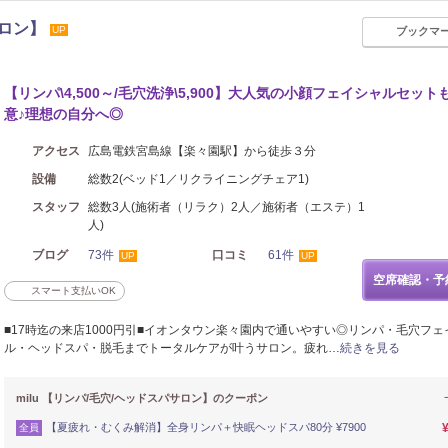
サロン】
UP
ブックマ
イロ
リフレッシュ
【リンパ\4,500～/毛穴洗浄\5,900】大人気の小顔フェイシャルセット
意♪理想の自分へ◎
アクセス
広島電鉄宮島線【楽々園駅】から徒歩３分
設備
総数2(ベッド1／リクライニングチェア1)
スタッフ
総数3人(施術者（リラク）2人／施術者（エステ）1
人)
ブログ
73件
口コミ
61件
UP
UP
空席確認・予
スマート支払いOK
■17時迄の来店1000円引■イオンタウン楽々園内で通いやすい◎リンパ・毛穴フェ
ル・ヘッドスパ・脱毛までトータルケアが叶うサロン。疲れ…
続きを見る
milu 【リンパ/毛穴/ヘッドスパサロン】のクーポン
【夏疲れ・むくみ解消】全身リンパ＋快眠ヘッドスパ80分 ¥7900
全員