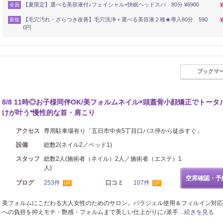
【夏限定】選べる美容液付♪フェイシャル+快眠ヘッドスパ 80分 ¥6900
全員
【毛穴汚れ・ざらつき改善】毛穴洗浄＋選べる美容液２種★導入60分 590
新規
0円
ブックマ
エステ
まつげ・メイク
8/8 11時◎お子様同伴OK/美フォルムネイル×頭蓋骨小顔矯正でトータ
けが叶う*慢性的な首・肩こり
アクセス
専用駐車場有り「五日市中央5丁目口バス停から徒歩すぐ」
設備
総数2(ネイル2／ベッド1)
スタッフ
総数2人(施術者（ネイル）2人／施術者（エステ）1
人)
空席確認・予
ブログ
253件
口コミ
107件
UP
UP
美フォルムにこだわる大人女性のためのサロン。パラジェル使用＆フィルイン対応
への負担を抑えモチ・艶感・フォルムまで美しい仕上がりに♪派手…
続きを見る