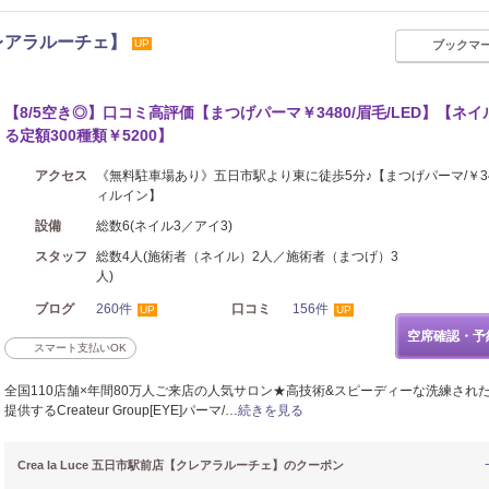
【クレアラルーチェ】
UP
ブックマ
エステ
【8/5空き◎】口コミ高評価【まつげパーマ￥3480/眉毛/LED】【ネイ
る定額300種類￥5200】
アクセス
《無料駐車場あり》五日市駅より東に徒歩5分♪【まつげパーマ/￥3
ィルイン】
設備
総数6(ネイル3／アイ3)
スタッフ
総数4人(施術者（ネイル）2人／施術者（まつげ）3
人)
ブログ
260件
口コミ
156件
UP
UP
空席確認・予
スマート支払いOK
全国110店舗×年間80万人ご来店の人気サロン★高技術&スピーディーな洗練され
提供するCreateur Group[EYE]パーマ/…
続きを見る
Crea la Luce 五日市駅前店【クレアラルーチェ】のクーポン