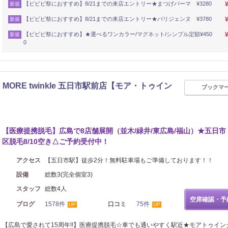
【ビビビ祭におすすめ】8/21までの来店エントリー★まつげパーマ ¥3280
新規
【ビビビ祭におすすめ】8/21までの来店エントリー★パリジェンヌ ¥3780
新規
【ビビビ祭におすすめ】★選べるワンカラー/マグネット/シンプル定額¥450
新規
0
ORE twinkle 五日市駅前店【モア・トゥイン
ブックマ
【医療提携脱毛】広島で8店舗展開（並木/緑井/東広島/福山）★五日市
区脱毛8/10空き△ご予約受付中！
アクセス
【五日市駅】徒歩2分！無料駐車場もご準備しております！！
設備
総数3(完全個室3)
スタッフ
総数4人
空席確認・予
ブログ
1578件
口コミ
75件
UP
UP
【広島で愛されて15周年!!】医療提携脱毛☆車でも通いやすく駅近★モアトゥイン