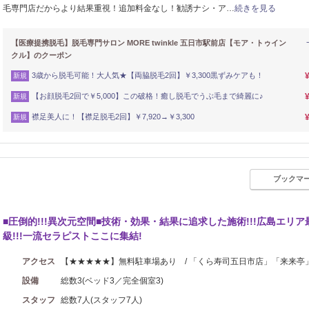
毛専門店だからより結果重視！追加料金なし！勧誘ナシ・ア…
続きを見る
【医療提携脱毛】脱毛専門サロン MORE twinkle 五日市駅前店【モア・トゥイン
クル】のクーポン
3歳から脱毛可能！大人気★【両脇脱毛2回】￥3,300黒ずみケアも！
新規
【お顔脱毛2回で￥5,000】この破格！癒し脱毛でうぶ毛まで綺麗に♪
新規
襟足美人に！【襟足脱毛2回】￥7,920→￥3,300
新規
ブックマ
イロ
■圧倒的!!!異次元空間■技術・効果・結果に追求した施術!!!広島エリア
級!!!一流セラピストここに集結!
アクセス
【★★★★★】無料駐車場あり / 「くら寿司五日市店」「来来亭
設備
総数3(ベッド3／完全個室3)
スタッフ
総数7人(スタッフ7人)