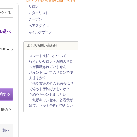
ログインすると会員情報に保存できます
サロン
ークする
スタイリスト
クーポン
ヘアスタイル
ル選べ
ネイルデザイン
よくある問い合わせ
480★フ
スマート支払いについて
行きたいサロン・近隣のサロ
ンが掲載されていません
ポイントはどこのサロンで使
えますか？
子供や友達の分の予約も代理
でネット予約できますか？
約する
予約をキャンセルしたい
「無断キャンセル」と表示が
出て、ネット予約ができない
た技術を
一覧へ