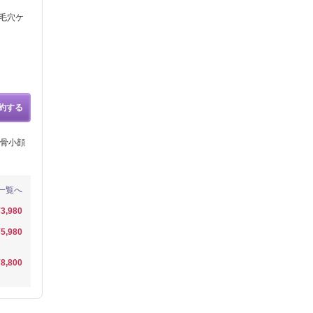
毛穴ケ
約する
骨小顔
一覧へ
¥3,980
¥5,980
¥8,800