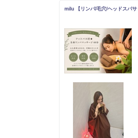
milu 【リンパ/毛穴/ヘッドスパ
エステ
リラク
整体・カ