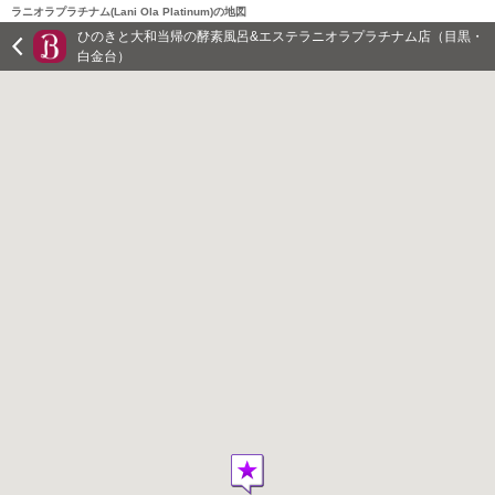
ラニオラプラチナム(Lani Ola Platinum)の地図
ひのきと大和当帰の酵素風呂&エステラニオラプラチナム店（目黒・
白金台）