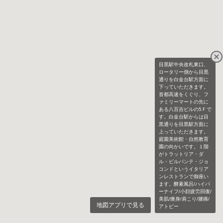
目黒駅中央改札東口、
ロータリー側から目黒
通りを白金台駅方面に
下っていただきます。
首都高速をくぐり、フ
ァミリーマートの先に
ある八百吉ビルの5Ｆで
す。白金台駅からは目
黒通りを目黒駅方面に
上っていただきます。
庭園美術館・自然教育
園の向かいです。１階
がトラットリア・ダ
ル・ビルバンテ・ジョ
コンドというイタリア
ンレストランで御座い
ます。酵素風呂/ハイパ
ーナイフ/小顔疲労回復/
美肌/痩身/肩こり/腰痛/
地図アプリで見る
アトピー